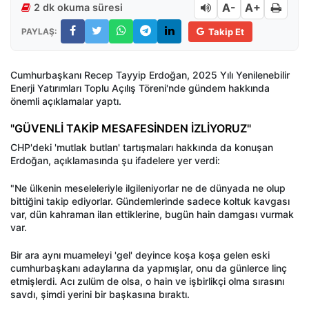
A-
A+
2 dk okuma süresi
PAYLAŞ:
Takip Et
Cumhurbaşkanı Recep Tayyip Erdoğan, 2025 Yılı Yenilenebilir
Enerji Yatırımları Toplu Açılış Töreni'nde gündem hakkında
önemli açıklamalar yaptı.
"GÜVENLİ TAKİP MESAFESİNDEN İZLİYORUZ"
CHP'deki 'mutlak butlan' tartışmaları hakkında da konuşan
Erdoğan, açıklamasında şu ifadelere yer verdi:
"Ne ülkenin meseleleriyle ilgileniyorlar ne de dünyada ne olup
bittiğini takip ediyorlar. Gündemlerinde sadece koltuk kavgası
var, dün kahraman ilan ettiklerine, bugün hain damgası vurmak
var.
Bir ara aynı muameleyi 'gel' deyince koşa koşa gelen eski
cumhurbaşkanı adaylarına da yapmışlar, onu da günlerce linç
etmişlerdi. Acı zulüm de olsa, o hain ve işbirlikçi olma sırasını
savdı, şimdi yerini bir başkasına bıraktı.