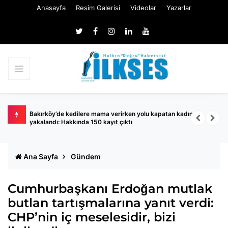
Anasayfa
Resim Galerisi
Videolar
Yazarlar
ında
Bakırköy’de kedilere mama verirken yolu kapatan kadın
S
yakalandı: Hakkında 150 kayıt çıktı
A
Ana Sayfa
Gündem
Cumhurbaşkanı Erdoğan mutlak
butlan tartışmalarına yanıt verdi:
CHP’nin iç meselesidir, bizi