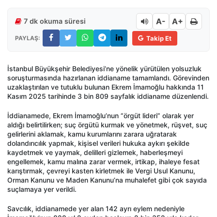
A-
A+
7 dk okuma süresi
PAYLAŞ:
Takip Et
İstanbul Büyükşehir Belediyesi’ne yönelik yürütülen yolsuzluk
soruşturmasında hazırlanan iddianame tamamlandı. Görevinden
uzaklaştırılan ve tutuklu bulunan Ekrem İmamoğlu hakkında 11
Kasım 2025 tarihinde 3 bin 809 sayfalık iddianame düzenlendi.
İddianamede, Ekrem İmamoğlu’nun “örgüt lideri” olarak yer
aldığı belirtilirken; suç örgütü kurmak ve yönetmek, rüşvet, suç
gelirlerini aklamak, kamu kurumlarını zarara uğratarak
dolandırıcılık yapmak, kişisel verileri hukuka aykırı şekilde
kaydetmek ve yaymak, delilleri gizlemek, haberleşmeyi
engellemek, kamu malına zarar vermek, irtikap, ihaleye fesat
karıştırmak, çevreyi kasten kirletmek ile Vergi Usul Kanunu,
Orman Kanunu ve Maden Kanunu’na muhalefet gibi çok sayıda
suçlamaya yer verildi.
Savcılık, iddianamede yer alan 142 ayrı eylem nedeniyle