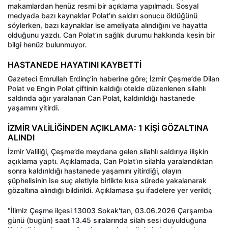
makamlardan henüz resmi bir açıklama yapılmadı. Sosyal
medyada bazı kaynaklar Polat’ın saldırı sonucu öldüğünü
söylerken, bazı kaynaklar ise ameliyata alındığını ve hayatta
olduğunu yazdı. Can Polat’ın sağlık durumu hakkında kesin bir
bilgi henüz bulunmuyor.
HASTANEDE HAYATINI KAYBETTİ
Gazeteci Emrullah Erdinç’in haberine göre; İzmir Çeşme’de Dilan
Polat ve Engin Polat çiftinin kaldığı otelde düzenlenen silahlı
saldırıda ağır yaralanan Can Polat, kaldırıldığı hastanede
yaşamını yitirdi.
İZMİR VALİLİĞİNDEN AÇIKLAMA: 1 KİŞİ GÖZALTINA
ALINDI
İzmir Valiliği, Çeşme’de meydana gelen silahlı saldırıya ilişkin
açıklama yaptı. Açıklamada, Can Polat’ın silahla yaralandıktan
sonra kaldırıldığı hastanede yaşamını yitirdiği, olayın
şüphelisinin ise suç aletiyle birlikte kısa sürede yakalanarak
gözaltına alındığı bildirildi. Açıklamasa şu ifadelere yer verildi;
"İlimiz Çeşme ilçesi 13003 Sokak'tan, 03.06.2026 Çarşamba
günü (bugün) saat 13.45 sıralarında silah sesi duyulduğuna