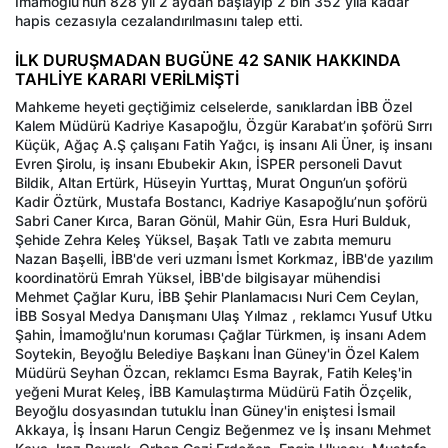
İmamoğlu’nun 828 yıl 2 aydan başlayıp 2 bin 352 yıla kadar
hapis cezasıyla cezalandırılmasını talep etti.
İLK DURUŞMADAN BUGÜNE 42 SANIK HAKKINDA
TAHLİYE KARARI VERİLMİŞTİ
Mahkeme heyeti geçtiğimiz celselerde, sanıklardan İBB Özel
Kalem Müdürü Kadriye Kasapoğlu, Özgür Karabat’ın şoförü Sırrı
Küçük, Ağaç A.Ş çalışanı Fatih Yağcı, iş insanı Ali Üner, iş insanı
Evren Şirolu, iş insanı Ebubekir Akın, İSPER personeli Davut
Bildik, Altan Ertürk, Hüseyin Yurttaş, Murat Ongun’un şoförü
Kadir Öztürk, Mustafa Bostancı, Kadriye Kasapoğlu’nun şoförü
Sabri Caner Kırca, Baran Gönül, Mahir Gün, Esra Huri Bulduk,
Şehide Zehra Keleş Yüksel, Başak Tatlı ve zabıta memuru
Nazan Başelli, İBB'de veri uzmanı İsmet Korkmaz, İBB'de yazılım
koordinatörü Emrah Yüksel, İBB'de bilgisayar mühendisi
Mehmet Çağlar Kuru, İBB Şehir Planlamacısı Nuri Cem Ceylan,
İBB Sosyal Medya Danışmanı Ulaş Yılmaz , reklamcı Yusuf Utku
Şahin, İmamoğlu'nun koruması Çağlar Türkmen, iş insanı Adem
Soytekin, Beyoğlu Belediye Başkanı İnan Güney'in Özel Kalem
Müdürü Seyhan Özcan, reklamcı Esma Bayrak, Fatih Keleş'in
yeğeni Murat Keleş, İBB Kamulaştırma Müdürü Fatih Özçelik,
Beyoğlu dosyasından tutuklu İnan Güney'in eniştesi İsmail
Akkaya, İş İnsanı Harun Cengiz Beğenmez ve İş insanı Mehmet