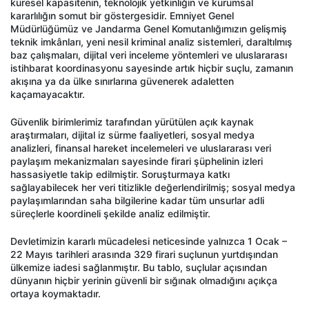
küresel kapasitenin, teknolojik yetkinliğin ve kurumsal
kararlılığın somut bir göstergesidir. Emniyet Genel
Müdürlüğümüz ve Jandarma Genel Komutanlığımızın gelişmiş
teknik imkânları, yeni nesil kriminal analiz sistemleri, daraltılmış
baz çalışmaları, dijital veri inceleme yöntemleri ve uluslararası
istihbarat koordinasyonu sayesinde artık hiçbir suçlu, zamanın
akışına ya da ülke sınırlarına güvenerek adaletten
kaçamayacaktır.
Güvenlik birimlerimiz tarafından yürütülen açık kaynak
araştırmaları, dijital iz sürme faaliyetleri, sosyal medya
analizleri, finansal hareket incelemeleri ve uluslararası veri
paylaşım mekanizmaları sayesinde firari şüphelinin izleri
hassasiyetle takip edilmiştir. Soruşturmaya katkı
sağlayabilecek her veri titizlikle değerlendirilmiş; sosyal medya
paylaşımlarından saha bilgilerine kadar tüm unsurlar adli
süreçlerle koordineli şekilde analiz edilmiştir.
Devletimizin kararlı mücadelesi neticesinde yalnızca 1 Ocak –
22 Mayıs tarihleri arasında 329 firari suçlunun yurtdışından
ülkemize iadesi sağlanmıştır. Bu tablo, suçlular açısından
dünyanın hiçbir yerinin güvenli bir sığınak olmadığını açıkça
ortaya koymaktadır.