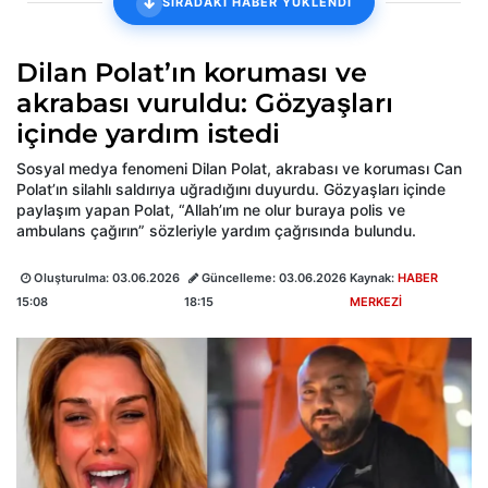
SIRADAKİ HABER YÜKLENDİ
Dilan Polat’ın koruması ve
akrabası vuruldu: Gözyaşları
içinde yardım istedi
Sosyal medya fenomeni Dilan Polat, akrabası ve koruması Can
Polat’ın silahlı saldırıya uğradığını duyurdu. Gözyaşları içinde
paylaşım yapan Polat, “Allah’ım ne olur buraya polis ve
ambulans çağırın” sözleriyle yardım çağrısında bulundu.
Oluşturulma:
03.06.2026
Güncelleme:
03.06.2026
Kaynak:
HABER
15:08
18:15
MERKEZİ