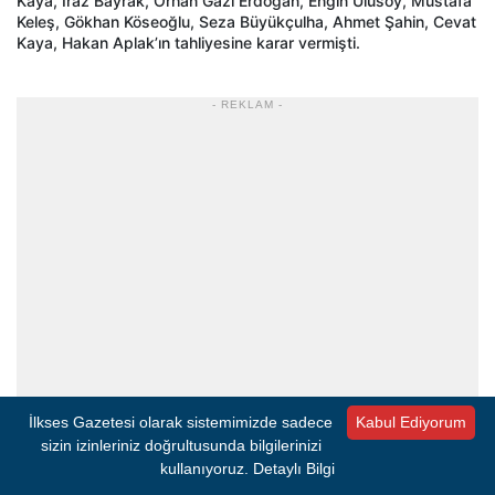
Kaya, Iraz Bayrak, Orhan Gazi Erdoğan, Engin Ulusoy, Mustafa
Keleş, Gökhan Köseoğlu, Seza Büyükçulha, Ahmet Şahin, Cevat
Kaya, Hakan Aplak’ın tahliyesine karar vermişti.
- REKLAM -
İlkses Gazetesi olarak sistemimizde sadece
Kabul Ediyorum
sizin izinleriniz doğrultusunda bilgilerinizi
kullanıyoruz.
Detaylı Bilgi