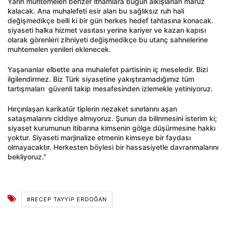
Yarın muhtemelen benzer ithamlara bugün alkışlanan maruz
kalacak. Ana muhalefeti esir alan bu sağlıksız ruh hali
değişmedikçe belli ki bir gün herkes hedef tahtasına konacak.
siyaseti halka hizmet vasıtası yerine kariyer ve kazan kapısı
olarak görenleri zihniyeti değişmedikçe bu utanç sahnelerine
muhtemelen yenileri eklenecek.
Yaşananlar elbette ana muhalefet partisinin iç meseledir. Bizi
ilgilendirmez. Biz Türk siyasetine yakıştıramadığımız tüm
tartışmaları
güvenli takip mesafesinden izlemekle yetiniyoruz.
Hırçınlaşan karikatür tiplerin nezaket sınırlarını aşan
sataşmalarını ciddiye almıyoruz. Şunun da bilinmesini isterim ki;
siyaset kurumunun itibarına kimsenin gölge düşürmesine hakkı
yoktur. Siyaseti marjinalize etmenin kimseye bir faydası
olmayacaktır. Herkesten böylesi bir hassasiyetle davranmalarını
bekliyoruz."
#RECEP TAYYİP ERDOĞAN