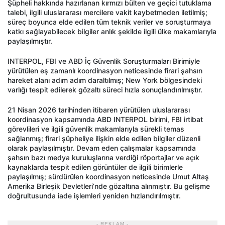
Şüpheli hakkında hazırlanan kırmızı bülten ve geçici tutuklama
talebi, ilgili uluslararası mercilere vakit kaybetmeden iletilmiş;
süreç boyunca elde edilen tüm teknik veriler ve soruşturmaya
katkı sağlayabilecek bilgiler anlık şekilde ilgili ülke makamlarıyla
paylaşılmıştır.
INTERPOL, FBI ve ABD İç Güvenlik Soruşturmaları Birimiyle
yürütülen eş zamanlı koordinasyon neticesinde firari şahsın
hareket alanı adım adım daraltılmış; New York bölgesindeki
varlığı tespit edilerek gözaltı süreci hızla sonuçlandırılmıştır.
21 Nisan 2026 tarihinden itibaren yürütülen uluslararası
koordinasyon kapsamında ABD INTERPOL birimi, FBI irtibat
görevlileri ve ilgili güvenlik makamlarıyla sürekli temas
sağlanmış; firari şüpheliye ilişkin elde edilen bilgiler düzenli
olarak paylaşılmıştır. Devam eden çalışmalar kapsamında
şahsın bazı medya kuruluşlarına verdiği röportajlar ve açık
kaynaklarda tespit edilen görüntüler de ilgili birimlerle
paylaşılmış; sürdürülen koordinasyon neticesinde Umut Altaş
Amerika Birleşik Devletleri’nde gözaltına alınmıştır. Bu gelişme
doğrultusunda iade işlemleri yeniden hızlandırılmıştır.
- REKLAM -