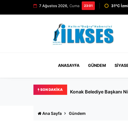
7 Ağustos 2026,
Cuma
31°C İzm
23:01
ANASAYFA
GÜNDEM
SIYAS
SON DAKIKA
Konak Belediye Başkanı Nilüfer Ç
Ana Sayfa
Gündem