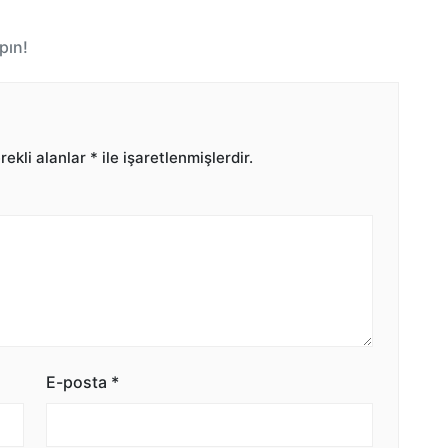
pın!
ekli alanlar
*
ile işaretlenmişlerdir.
E-posta
*