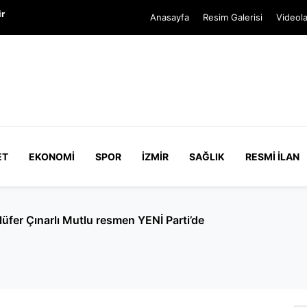
ir
Anasayfa
Resim Galerisi
Videola
ET
EKONOMI
SPOR
İZMIR
SAĞLIK
RESMI İLAN
ınarlı Mutlu resmen YENİ Parti’de