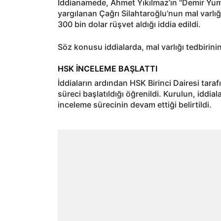
İddianamede, Ahmet Yıkılmaz’ın "Demir Yu
yargılanan Çağrı Silahtaroğlu’nun mal varlığı
300 bin dolar rüşvet aldığı iddia edildi.
Söz konusu iddialarda, mal varlığı tedbirini
HSK İNCELEME BAŞLATTI
İddiaların ardından HSK Birinci Dairesi tar
süreci başlatıldığı öğrenildi. Kurulun, iddia
inceleme sürecinin devam ettiği belirtildi.