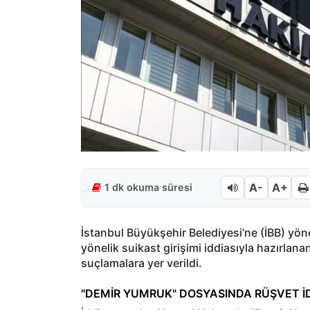
A-
A+
1 dk okuma süresi
İstanbul Büyükşehir Belediyesi’ne (İBB) yöne
yönelik suikast girişimi iddiasıyla hazırla
suçlamalara yer verildi.
"DEMİR YUMRUK" DOSYASINDA RÜŞVET İD