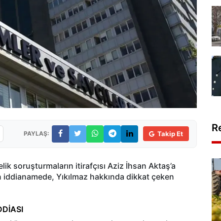
R
PAYLAŞ:
Takip Et
lik soruşturmaların itirafçısı Aziz İhsan Aktaş’a
nan iddianamede, Yıkılmaz hakkında dikkat çeken
DİASI