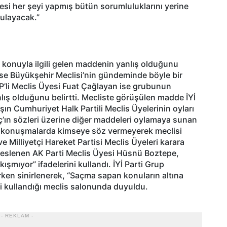
si her şeyi yapmış bütün sorumluluklarını yerine
gulayacak.”
e konuyla ilgili gelen maddenin yanlış olduğunu
ise Büyükşehir Meclisi’nin gündeminde böyle bir
P’li Meclis Üyesi Fuat Çağlayan ise grubunun
anlış olduğunu belirtti. Mecliste görüşülen madde İYİ
rşın Cumhuriyet Halk Partili Meclis Üyelerinin oyları
nç’ın sözleri üzerine diğer maddeleri oylamaya sunan
ı konuşmalarda kimseye söz vermeyerek meclisi
e Milliyetçi Hareket Partisi Meclis Üyeleri karara
 seslenen AK Parti Meclis Üyesi Hüsnü Boztepe,
kışmıyor” ifadelerini kullandı. İYİ Parti Grup
rken sinirlenerek, “Saçma sapan konuların altına
ni kullandığı meclis salonunda duyuldu.
- REKLAM -