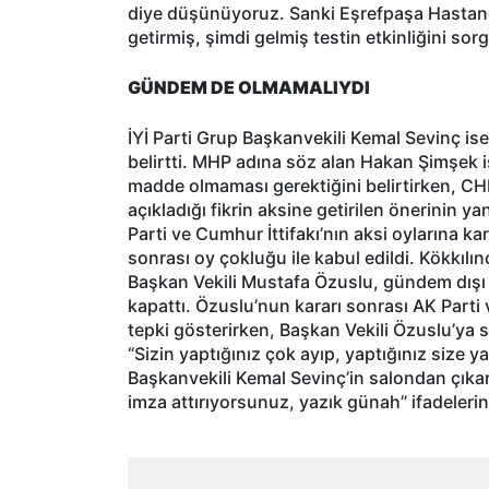
diye düşünüyoruz. Sanki Eşrefpaşa Hastane
getirmiş, şimdi gelmiş testin etkinliğini sor
GÜNDEM DE OLMAMALIYDI
İYİ Parti Grup Başkanvekili Kemal Sevinç is
belirtti. MHP adına söz alan Hakan Şimşek 
madde olmaması gerektiğini belirtirken, CH
açıkladığı fikrin aksine getirilen önerinin y
Parti ve Cumhur İttifakı’nın aksi oylarına ka
sonrası oy çokluğu ile kabul edildi. Kökkılı
Başkan Vekili Mustafa Özuslu, gündem dış
kapattı. Özuslu’nun kararı sonrası AK Parti v
tepki gösterirken, Başkan Vekili Özuslu’ya
“Sizin yaptığınız çok ayıp, yaptığınız size ya
Başkanvekili Kemal Sevinç’in salondan çıka
imza attırıyorsunuz, yazık günah” ifadeleri