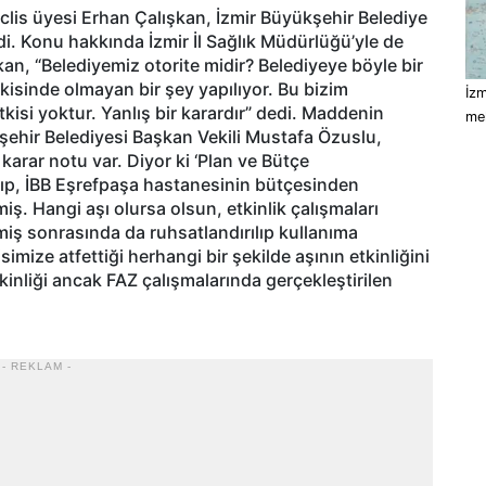
eclis üyesi Erhan Çalışkan, İzmir Büyükşehir Belediye
di. Konu hakkında İzmir İl Sağlık Müdürlüğü’yle de
şkan, “Belediyemiz otorite midir? Belediyeye böyle bir
kisinde olmayan bir şey yapılıyor. Bu bizim
İzm
kisi yoktur. Yanlış bir karardır” dedi. Maddenin
mek
şehir Belediyesi Başkan Vekili Mustafa Özuslu,
arar notu var. Diyor ki ‘Plan ve Bütçe
p, İBB Eşrefpaşa hastanesinin bütçesinden
iş. Hangi aşı olursa olsun, etkinlik çalışmaları
ilmiş sonrasında da ruhsatlandırılıp kullanıma
ize atfettiği herhangi bir şekilde aşının etkinliğini
kinliği ancak FAZ çalışmalarında gerçekleştirilen
- REKLAM -