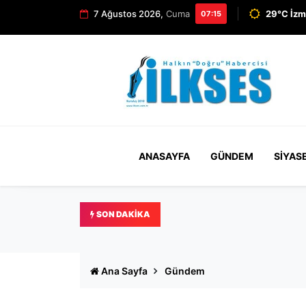
7 Ağustos 2026,
Cuma
29°C İzm
07:15
ANASAYFA
GÜNDEM
SIYAS
SON DAKIKA
Ertuğrul Özkök hakkında '
Ana Sayfa
Gündem