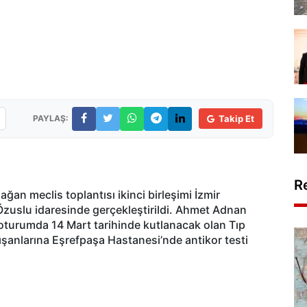
PAYLAŞ:
Takip Et
R
ağan meclis toplantısı ikinci birleşimi İzmir
zuslu idaresinde gerçekleştirildi. Ahmet Adnan
oturumda 14 Mart tarihinde kutlanacak olan Tıp
ışanlarına Eşrefpaşa Hastanesi’nde antikor testi