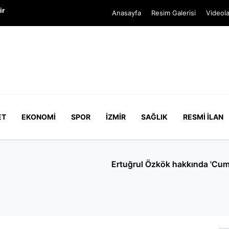
ir
Anasayfa
Resim Galerisi
Videola
ET
EKONOMI
SPOR
İZMIR
SAĞLIK
RESMI İLAN
Cumhurbaşkanı'na hakaret' soruşturması