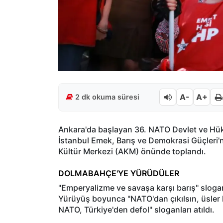
A-
A+
2 dk okuma süresi
Ankara'da başlayan 36. NATO Devlet ve Hükü
İstanbul Emek, Barış ve Demokrasi Güçleri'ni
Kültür Merkezi (AKM) önünde toplandı.
DOLMABAHÇE'YE YÜRÜDÜLER
"Emperyalizme ve savaşa karşı barış" slog
Yürüyüş boyunca "NATO'dan çıkılsın, üsler k
NATO, Türkiye'den defol" sloganları atıldı.