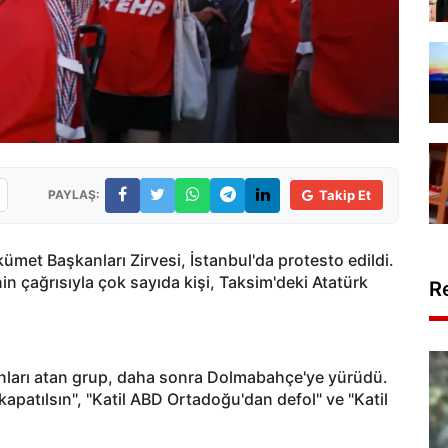
PAYLAŞ:
Takip Et
met Başkanları Zirvesi, İstanbul'da protesto edildi.
n çağrısıyla çok sayıda kişi, Taksim'deki Atatürk
R
anları atan grup, daha sonra Dolmabahçe'ye yürüdü.
apatılsın", "Katil ABD Ortadoğu'dan defol" ve "Katil