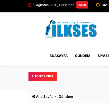
6 Ağustos 2026,
Perşembe
36°C
22:39
ANASAYFA
GÜNDEM
SIYAS
SON DAKIKA
Ertuğrul Özkök hakkında '
Ana Sayfa
Gündem