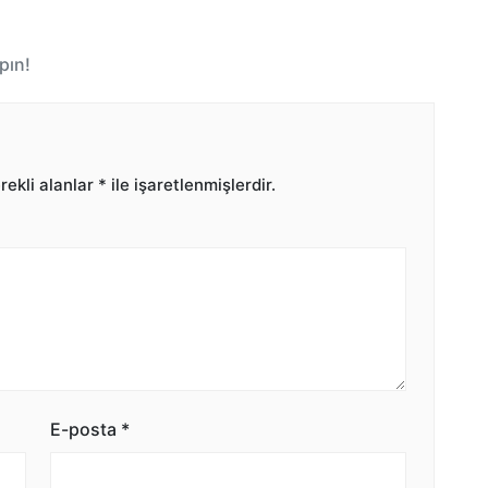
pın!
ekli alanlar
*
ile işaretlenmişlerdir.
E-posta
*