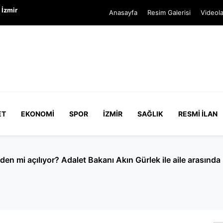
 İzmir
Anasayfa
Resim Galerisi
Videola
ET
EKONOMI
SPOR
İZMIR
SAĞLIK
RESMI İLAN
 cinayetinde yeni detaylar: 9 gün önce şikayetçi olduğu ort