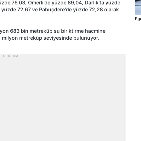
zde 76,03, Ömerli'de yüzde 89,04, Darlık'ta yüzde
e yüzde 72,67 ve Pabuçdere'de yüzde 72,28 olarak
Ege
ilyon 683 bin metreküp su biriktirme hacmine
71 milyon metreküp seviyesinde bulunuyor.
- REKLAM -