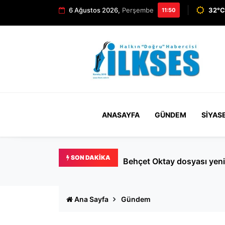
6 Ağustos 2026,
Perşembe
32°C
11:50
ANASAYFA
GÜNDEM
SIYAS
SON DAKIKA
me!
Şişli'deki Nilda Müge Şahin
Ana Sayfa
Gündem