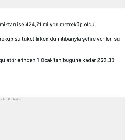
ş miktarı ise 424,71 milyon metreküp oldu.
eküp su tüketilirken dün itibarıyla şehre verilen su
egülatörlerinden 1 Ocak'tan bugüne kadar 262,30
- REKLAM -