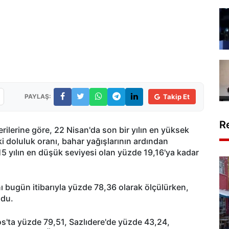
PAYLAŞ:
Takip Et
R
erilerine göre, 22 Nisan'da son bir yılın en yüksek
ki doluluk oranı, bahar yağışlarının ardından
15 yılın en düşük seviyesi olan yüzde 19,16'ya kadar
ı bugün itibarıyla yüzde 78,36 olarak ölçülürken,
ldu.
os'ta yüzde 79,51, Sazlıdere'de yüzde 43,24,