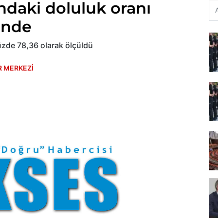
ındaki doluluk oranı
inde
yüzde 78,36 olarak ölçüldü
R MERKEZİ