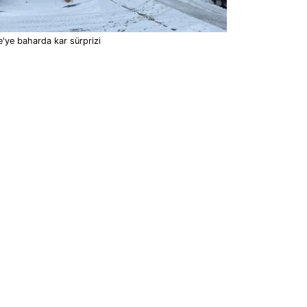
'ye baharda kar sürprizi