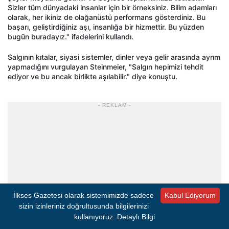
Sizler tüm dünyadaki insanlar için bir örneksiniz. Bilim adamları
olarak, her ikiniz de olağanüstü performans gösterdiniz. Bu
başarı, geliştirdiğiniz aşı, insanlığa bir hizmettir. Bu yüzden
bugün buradayız." ifadelerini kullandı.
Salgının kıtalar, siyasi sistemler, dinler veya gelir arasında ayrım
yapmadığını vurgulayan Steinmeier, "Salgın hepimizi tehdit
ediyor ve bu ancak birlikte aşılabilir." diye konuştu.
- REKLAM -
İlkses Gazetesi olarak sistemimizde sadece
Kabul Ediyorum
sizin izinleriniz doğrultusunda bilgilerinizi
kullanıyoruz.
Detaylı Bilgi