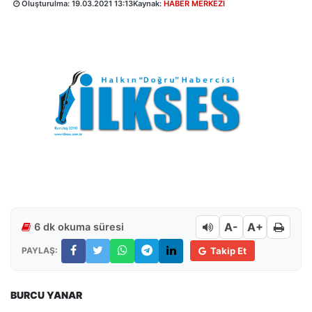
Oluşturulma:
19.03.2021 13:13
Kaynak:
HABER MERKEZİ
A-
A+
6 dk okuma süresi
PAYLAŞ:
Takip Et
BURCU YANAR