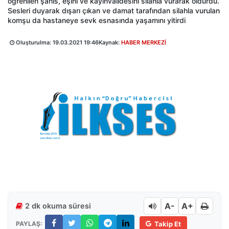
öğrenilen şahıs, eşini ve kayınvalidesini silahla vurarak öldürdü.
Sesleri duyarak dışarı çıkan ve damat tarafından silahla vurulan
komşu da hastaneye sevk esnasında yaşamını yitirdi
Oluşturulma:
19.03.2021 19:46
Kaynak:
HABER MERKEZİ
A-
A+
2 dk okuma süresi
PAYLAŞ:
Takip Et