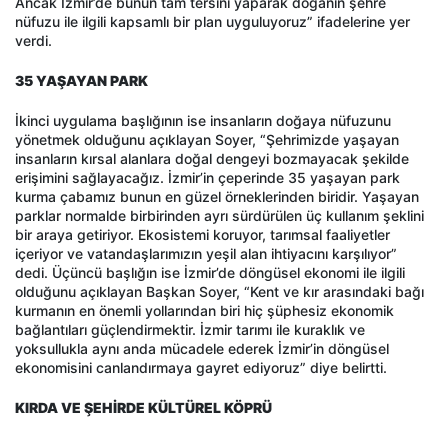
Ancak İzmir’de bunun tam tersini yaparak doğanın şehre
nüfuzu ile ilgili kapsamlı bir plan uyguluyoruz” ifadelerine yer
verdi.
35 YAŞAYAN PARK
İkinci uygulama başlığının ise insanların doğaya nüfuzunu
yönetmek olduğunu açıklayan Soyer, “Şehrimizde yaşayan
insanların kırsal alanlara doğal dengeyi bozmayacak şekilde
erişimini sağlayacağız. İzmir’in çeperinde 35 yaşayan park
kurma çabamız bunun en güzel örneklerinden biridir. Yaşayan
parklar normalde birbirinden ayrı sürdürülen üç kullanım şeklini
bir araya getiriyor. Ekosistemi koruyor, tarımsal faaliyetler
içeriyor ve vatandaşlarımızın yeşil alan ihtiyacını karşılıyor”
dedi. Üçüncü başlığın ise İzmir’de döngüsel ekonomi ile ilgili
olduğunu açıklayan Başkan Soyer, “Kent ve kır arasındaki bağı
kurmanın en önemli yollarından biri hiç şüphesiz ekonomik
bağlantıları güçlendirmektir. İzmir tarımı ile kuraklık ve
yoksullukla aynı anda mücadele ederek İzmir’in döngüsel
ekonomisini canlandırmaya gayret ediyoruz” diye belirtti.
KIRDA VE ŞEHİRDE KÜLTÜREL KÖPRÜ