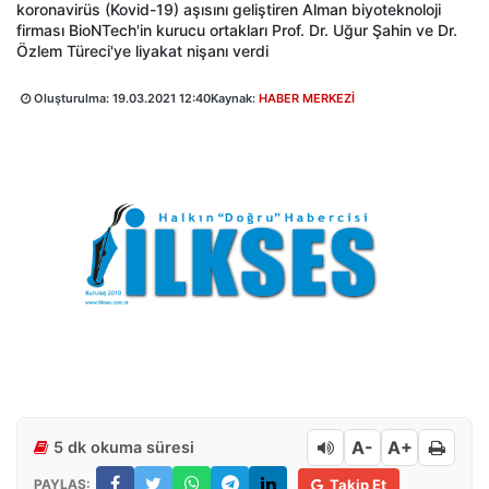
koronavirüs (Kovid-19) aşısını geliştiren Alman biyoteknoloji
firması BioNTech'in kurucu ortakları Prof. Dr. Uğur Şahin ve Dr.
Özlem Türeci'ye liyakat nişanı verdi
Oluşturulma:
19.03.2021 12:40
Kaynak:
HABER MERKEZİ
A-
A+
5 dk okuma süresi
PAYLAŞ:
Takip Et