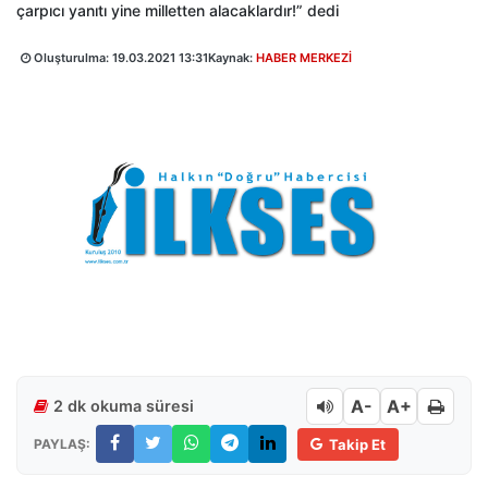
çarpıcı yanıtı yine milletten alacaklardır!” dedi
Oluşturulma:
19.03.2021 13:31
Kaynak:
HABER MERKEZİ
A-
A+
2 dk okuma süresi
PAYLAŞ:
Takip Et