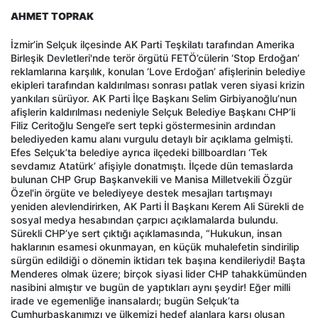
AHMET TOPRAK
İzmir’in Selçuk ilçesinde AK Parti Teşkilatı tarafından Amerika
Birleşik Devletleri'nde terör örgütü FETÖ’cülerin ‘Stop Erdoğan’
reklamlarına karşılık, konulan ‘Love Erdoğan’ afişlerinin belediye
ekipleri tarafından kaldırılması sonrası patlak veren siyasi krizin
yankıları sürüyor. AK Parti İlçe Başkanı Selim Girbiyanoğlu’nun
afişlerin kaldırılması nedeniyle Selçuk Belediye Başkanı CHP’li
Filiz Ceritoğlu Sengel’e sert tepki göstermesinin ardından
belediyeden kamu alanı vurgulu detaylı bir açıklama gelmişti.
Efes Selçuk’ta belediye ayrıca ilçedeki billboardları ‘Tek
sevdamız Atatürk’ afişiyle donatmıştı. İlçede dün temaslarda
bulunan CHP Grup Başkanvekili ve Manisa Milletvekili Özgür
Özel'in örgüte ve belediyeye destek mesajları tartışmayı
yeniden alevlendirirken, AK Parti İl Başkanı Kerem Ali Sürekli de
sosyal medya hesabından çarpıcı açıklamalarda bulundu.
Sürekli CHP’ye sert çıktığı açıklamasında, “Hukukun, insan
haklarının esamesi okunmayan, en küçük muhalefetin sindirilip
sürgün edildiği o dönemin iktidarı tek başına kendileriydi! Başta
Menderes olmak üzere; birçok siyasi lider CHP tahakkümünden
nasibini almıştır ve bugün de yaptıkları aynı şeydir! Eğer milli
irade ve egemenliğe inansalardı; bugün Selçuk’ta
Cumhurbaşkanımızı ve ülkemizi hedef alanlara karşı oluşan