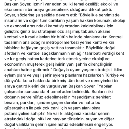
Başkan Soyer, İzmir’i var eden bu iki temel özelliği; ekoloji ve
ekonomisini bir araya getirebilmek olduğuna dikkat çekti.
Soyer, sözlerine şu şekilde devam etti: “Böylelikle şehrimizde
insanların ve diğer tüm canlıların yaşam hakkını korumak, ekoloji
ve ekonomi arasındaki karşıtlığı ortadan kaldırabilmek için
geliştirdiğimiz bu stratejinin özü alışılmış tabunun aksine
kentsel ve kırsal alanları bir bütün halinde planlamaktır. Kentsel
tasarımın ana odağını metropol merkezi yerine kenti ve kırı
birbirine bağlayan geçiş sattına taşımaktır. Böylelikle doğal
afetlerin ve kentsel saçaklanmanın en ağır tahribatı verdiği kent
ve kır geçiş hattını kaderine terk etmek yerine ekoloji ve
ekonominin müşterek gelişiminin yani şehrin dirençliliğinin
anahtarı haline getirmek.” Doğayla uyum yaşam stratejisi, iklim
eylem planı ve yeşil şehir eylem planlarını hazırlarken Türkiye ve
dünya’da konu hakkında birikmiş tüm teori ve deneyimleri bir
araya getirdiklerini de vurgulayan Başkan Soyer, “Yapılan
çalışmalar sonucunda 4 temel adım belirledik. Bunların ilki
doğanın şehre nüfuz edebilmesidir. Yaşadığımız şehirler;
binaları, parkları, içinden geçen dereler ve hatta bu
güzergahları ile pek çok canlı için yaşam alanı olma
potansiyeline sahiptir. Ne var ki aldığımız kararlar şehrin
etrafındaki doğal bitki ve hayvan türlerinin, suyun ve diğer
doğal varlıkların şehrin içine nüfuz edebilmesini engelliyor.