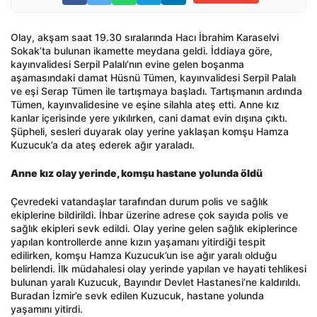
Olay, akşam saat 19.30 sıralarında Hacı İbrahim Karaselvi
Sokak’ta bulunan ikamette meydana geldi. İddiaya göre,
kayınvalidesi Serpil Palalı’nın evine gelen boşanma
aşamasındaki damat Hüsnü Tümen, kayınvalidesi Serpil Palalı
ve eşi Serap Tümen ile tartışmaya başladı. Tartışmanın ardında
Tümen, kayınvalidesine ve eşine silahla ateş etti. Anne kız
kanlar içerisinde yere yıkılırken, cani damat evin dışına çıktı.
Şüpheli, sesleri duyarak olay yerine yaklaşan komşu Hamza
Kuzucuk’a da ateş ederek ağır yaraladı.
Anne kız olay yerinde, komşu hastane yolunda öldü
Çevredeki vatandaşlar tarafından durum polis ve sağlık
ekiplerine bildirildi. İhbar üzerine adrese çok sayıda polis ve
sağlık ekipleri sevk edildi. Olay yerine gelen sağlık ekiplerince
yapılan kontrollerde anne kızın yaşamanı yitirdiği tespit
edilirken, komşu Hamza Kuzucuk’un ise ağır yaralı olduğu
belirlendi. İlk müdahalesi olay yerinde yapılan ve hayati tehlikesi
bulunan yaralı Kuzucuk, Bayındır Devlet Hastanesi’ne kaldırıldı.
Buradan İzmir’e sevk edilen Kuzucuk, hastane yolunda
yaşamını yitirdi.