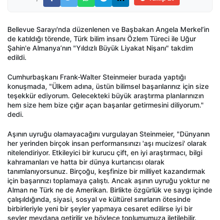
Bellevue Sarayı'nda düzenlenen ve Başbakan Angela Merkel’in
de katıldığı törende, Türk bilim insanı Özlem Türeci ile Uğur
Şahin'e Almanya’nın "Yıldızlı Büyük Liyakat Nişanı" takdim
edildi.
Cumhurbaşkanı Frank-Walter Steinmeier burada yaptığı
konuşmada, "Ülkem adına, üstün bilimsel başarılarınız için size
teşekkür ediyorum. Gelecekteki büyük araştırma planlarınızın
hem size hem bize çığır açan başarılar getirmesini diliyorum."
dedi.
Aşının uyruğu olamayacağını vurgulayan Steinmeier, "Dünyanın
her yerinden birçok insan performansınızı 'aşı mucizesi' olarak
nitelendiriyor. Etkileyici bir kurucu çift, en iyi araştırmacı, bilgi
kahramanları ve hatta bir dünya kurtarıcısı olarak
tanımlanıyorsunuz. Birçoğu, keşfinize bir milliyet kazandırmak
için başarınızı toplamaya çalıştı. Ancak aşının uyruğu yoktur ne
Alman ne Türk ne de Amerikan. Birlikte özgürlük ve saygı içinde
çalışıldığında, siyasi, sosyal ve kültürel sınırların ötesinde
birbirleriyle yeni bir şeyler yapmaya cesaret edilirse iyi bir
şeyler meydana getirilir ve böylece toplumumuza iletilebilir.