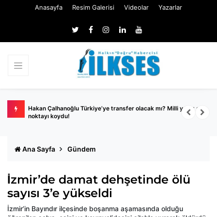
Anasayfa
Resim Galerisi
Videolar
Yazarlar
2
Hakan Çalhanoğlu Türkiye’ye transfer olacak mı? Milli yıldız son
B
noktayı koydu!
y
Ana Sayfa
Gündem
İzmir’de damat dehşetinde ölü
sayısı 3’e yükseldi
İzmir’in Bayındır ilçesinde boşanma aşamasında olduğu