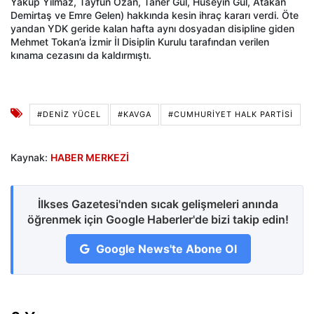
Yakup Yılmaz, Tayfun Ozan, Taner Gül, Hüseyin Gül, Atakan
Demirtaş ve Emre Gelen) hakkında kesin ihraç kararı verdi. Öte
yandan YDK geride kalan hafta aynı dosyadan disipline giden
Mehmet Tokan’a İzmir İl Disiplin Kurulu tarafından verilen
kınama cezasını da kaldırmıştı.
#DENIZ YÜCEL
#KAVGA
#CUMHURİYET HALK PARTİSİ
Kaynak:
HABER MERKEZİ
İlkses Gazetesi'nden sıcak gelişmeleri anında
öğrenmek için Google Haberler'de bizi takip edin!
Google News'te Abone Ol