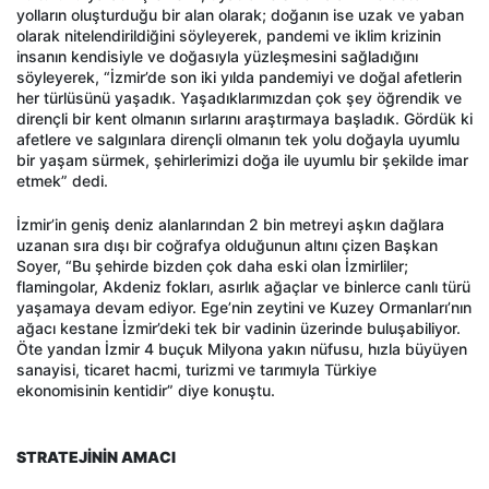
yolların oluşturduğu bir alan olarak; doğanın ise uzak ve yaban
olarak nitelendirildiğini söyleyerek, pandemi ve iklim krizinin
insanın kendisiyle ve doğasıyla yüzleşmesini sağladığını
söyleyerek, “İzmir’de son iki yılda pandemiyi ve doğal afetlerin
her türlüsünü yaşadık. Yaşadıklarımızdan çok şey öğrendik ve
dirençli bir kent olmanın sırlarını araştırmaya başladık. Gördük ki
afetlere ve salgınlara dirençli olmanın tek yolu doğayla uyumlu
bir yaşam sürmek, şehirlerimizi doğa ile uyumlu bir şekilde imar
etmek” dedi.
İzmir’in geniş deniz alanlarından 2 bin metreyi aşkın dağlara
uzanan sıra dışı bir coğrafya olduğunun altını çizen Başkan
Soyer, “Bu şehirde bizden çok daha eski olan İzmirliler;
flamingolar, Akdeniz fokları, asırlık ağaçlar ve binlerce canlı türü
yaşamaya devam ediyor. Ege’nin zeytini ve Kuzey Ormanları’nın
ağacı kestane İzmir’deki tek bir vadinin üzerinde buluşabiliyor.
Öte yandan İzmir 4 buçuk Milyona yakın nüfusu, hızla büyüyen
sanayisi, ticaret hacmi, turizmi ve tarımıyla Türkiye
ekonomisinin kentidir” diye konuştu.
STRATEJİNİN AMACI