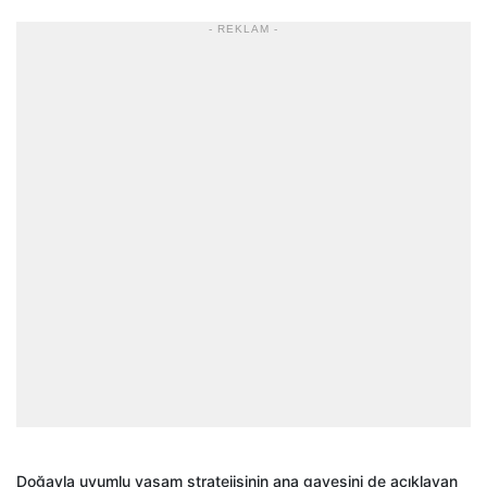
- REKLAM -
Doğayla uyumlu yaşam stratejisinin ana gayesini de açıklayan