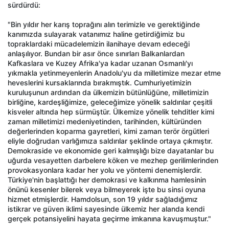
sürdürdü:
"Bin yıldır her karış toprağını alın terimizle ve gerektiğinde
kanımızda sulayarak vatanımız haline getirdiğimiz bu
topraklardaki mücadelemizin ilanihaye devam edeceği
anlaşılıyor. Bundan bir asır önce sınırları Balkanlardan
Kafkaslara ve Kuzey Afrika'ya kadar uzanan Osmanlı'yı
yıkmakla yetinmeyenlerin Anadolu'yu da milletimize mezar etme
heveslerini kursaklarında bırakmıştık. Cumhuriyetimizin
kuruluşunun ardından da ülkemizin bütünlüğüne, milletimizin
birliğine, kardeşliğimize, geleceğimize yönelik saldırılar çeşitli
kisveler altında hep sürmüştür. Ülkemize yönelik tehditler kimi
zaman milletimizi medeniyetinden, tarihinden, kültüründen
değerlerinden koparma gayretleri, kimi zaman terör örgütleri
eliyle doğrudan varlığımıza saldırılar şeklinde ortaya çıkmıştır.
Demokraside ve ekonomide geri kalmışlığı bize dayatanlar bu
uğurda vesayetten darbelere köken ve mezhep gerilimlerinden
provokasyonlara kadar her yolu ve yöntemi denemişlerdir.
Türkiye'nin başlattığı her demokrasi ve kalkınma hamlesinin
önünü kesenler bilerek veya bilmeyerek işte bu sinsi oyuna
hizmet etmişlerdir. Hamdolsun, son 19 yıldır sağladığımız
istikrar ve güven iklimi sayesinde ülkemiz her alanda kendi
gerçek potansiyelini hayata geçirme imkanına kavuşmuştur."