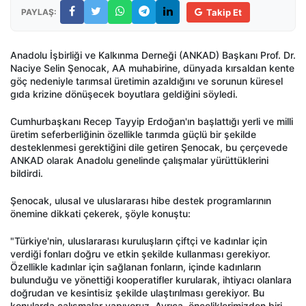
PAYLAŞ:
Takip Et
Anadolu İşbirliği ve Kalkınma Derneği (ANKAD) Başkanı Prof. Dr.
Naciye Selin Şenocak, AA muhabirine, dünyada kırsaldan kente
göç nedeniyle tarımsal üretimin azaldığını ve sorunun küresel
gıda krizine dönüşecek boyutlara geldiğini söyledi.
Cumhurbaşkanı Recep Tayyip Erdoğan'ın başlattığı yerli ve milli
üretim seferberliğinin özellikle tarımda güçlü bir şekilde
desteklenmesi gerektiğini dile getiren Şenocak, bu çerçevede
ANKAD olarak Anadolu genelinde çalışmalar yürüttüklerini
bildirdi.
Şenocak, ulusal ve uluslararası hibe destek programlarının
önemine dikkati çekerek, şöyle konuştu:
"Türkiye'nin, uluslararası kuruluşların çiftçi ve kadınlar için
verdiği fonları doğru ve etkin şekilde kullanması gerekiyor.
Özellikle kadınlar için sağlanan fonların, içinde kadınların
bulunduğu ve yönettiği kooperatifler kurularak, ihtiyacı olanlara
doğrudan ve kesintisiz şekilde ulaştırılması gerekiyor. Bu
konularda çalışmalar yapıyoruz. Ayrıca, önceliklerimizden biri,