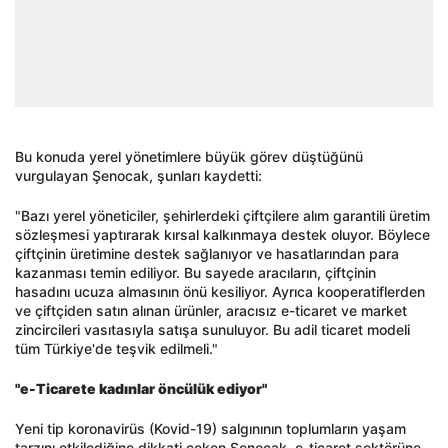
Bu konuda yerel yönetimlere büyük görev düştüğünü
vurgulayan Şenocak, şunları kaydetti:
"Bazı yerel yöneticiler, şehirlerdeki çiftçilere alım garantili üretim
sözleşmesi yaptırarak kırsal kalkınmaya destek oluyor. Böylece
çiftçinin üretimine destek sağlanıyor ve hasatlarından para
kazanması temin ediliyor. Bu sayede aracıların, çiftçinin
hasadını ucuza almasının önü kesiliyor. Ayrıca kooperatiflerden
ve çiftçiden satın alınan ürünler, aracısız e-ticaret ve market
zincircileri vasıtasıyla satışa sunuluyor. Bu adil ticaret modeli
tüm Türkiye'de teşvik edilmeli."
"e-Ticarete kadınlar öncülük ediyor"
Yeni tip koronavirüs (Kovid-19) salgınının toplumların yaşam
tarzını etkilediğine dikkati çeken Şenocak, e-ticaret sektörüne