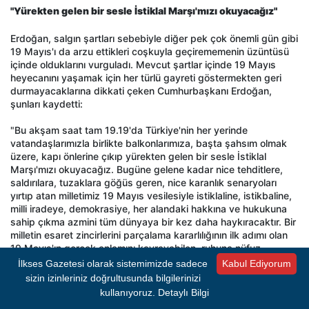
"Yürekten gelen bir sesle İstiklal Marşı'mızı okuyacağız"
Erdoğan, salgın şartları sebebiyle diğer pek çok önemli gün gibi
19 Mayıs'ı da arzu ettikleri coşkuyla geçirememenin üzüntüsü
içinde olduklarını vurguladı. Mevcut şartlar içinde 19 Mayıs
heyecanını yaşamak için her türlü gayreti göstermekten geri
durmayacaklarına dikkati çeken Cumhurbaşkanı Erdoğan,
şunları kaydetti:
"Bu akşam saat tam 19.19'da Türkiye'nin her yerinde
vatandaşlarımızla birlikte balkonlarımıza, başta şahsım olmak
üzere, kapı önlerine çıkıp yürekten gelen bir sesle İstiklal
Marşı'mızı okuyacağız. Bugüne gelene kadar nice tehditlere,
saldırılara, tuzaklara göğüs geren, nice karanlık senaryoları
yırtıp atan milletimiz 19 Mayıs vesilesiyle istiklaline, istikbaline,
milli iradeye, demokrasiye, her alandaki hakkına ve hukukuna
sahip çıkma azmini tüm dünyaya bir kez daha haykıracaktır. Bir
milletin esaret zincirlerini parçalama kararlılığının ilk adımı olan
19 Mayıs'ın gerçek anlamını kavrayabilen, ruhuna nüfuz
edebilen, mesajını çözebilen herkesin 2023 hedeflerimize,
İlkses Gazetesi olarak sistemimizde sadece
Kabul Ediyorum
emanetimiz olan 2053 vizyonumuza dört elle sahip çıktığını
sizin izinleriniz doğrultusunda bilgilerinizi
inanıyorum. Sevgili Ceylan'ın da ifade ettiği gibi 2053-2071
kullanıyoruz.
Detaylı Bilgi
inşallah onların kucakladığı bir zafer olacak."