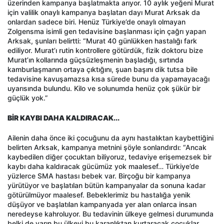
üzerinden kampanya başlatmakta arıyor. 10 aylık yeğeni Murat
için valilik onaylı kampanya başlatan dayı Murat Arksak da
onlardan sadece biri. Henüz Türkiye’de onaylı olmayan
Zolgensma isimli gen tedavisine başlanması için çağrı yapan
Arksak, şunları belirtti: “Murat 40 günlükken hastalığı fark
ediliyor. Murat’ı rutin kontrollere götürdük, fizik doktoru bize
Murat’ın kollarında güçsüzleşmenin başladığı, sırtında
kamburlaşmanın ortaya çıktığını, şuan başını dik tutsa bile
tedavisine kavuşamazsa kısa sürede bunu da yapamayacağı
uyarısında bulundu. Kilo ve solunumda henüz çok şükür bir
güçlük yok.”
BİR KAYBI DAHA KALDIRACAK...
Ailenin daha önce iki çocuğunu da aynı hastalıktan kaybettiğini
belirten Arksak, kampanya metnini şöyle sonlandırdı: “Ancak
kaybedilen diğer çocuktan biliyoruz, tedaviye erişemezsek bir
kaybı daha kaldıracak gücümüz yok maalesef… Türkiye’de
yüzlerce SMA hastası bebek var. Birçoğu bir kampanya
yürütüyor ve başlatılan bütün kampanyalar da sonuna kadar
götürülmüyor maalesef. Bebeklerimiz bu hastalığa yenik
düşüyor ve başlatılan kampanyada yer alan onlarca insan
neredeyse kahroluyor. Bu tedavinin ülkeye gelmesi durumunda
belki de yarın bu ülkeyi bu karanlıktan kurtaracak çocuklar