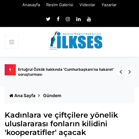
Anasayfa
Resim Galerisi
Videolar
Yazarlar
 belli
Ertuğrul Özkök hakkında 'Cumhurbaşkanı'na hakaret'
Ç
soruşturması
k
Ana Sayfa
Gündem
Kadınlara ve çiftçilere yönelik
uluslararası fonların kilidini
'kooperatifler' açacak