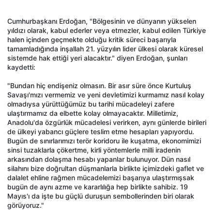
Cumhurbaşkanı Erdoğan, "Bölgesinin ve dünyanın yükselen
yıldızı olarak, kabul ederler veya etmezler, kabul edilen Türkiye
halen içinden geçmekte olduğu kritik süreci başarıyla
tamamladığında inşallah 21. yüzyılın lider ülkesi olarak küresel
sistemde hak ettiği yeri alacaktır." diyen Erdoğan, şunları
kaydetti:
"Bundan hiç endişeniz olmasın. Bir asır süre önce Kurtuluş
Savaşı'mızı vermemiz ve yeni devletimizi kurmamız nasıl kolay
olmadıysa yürüttüğümüz bu tarihi mücadeleyi zafere
ulaştırmamız da elbette kolay olmayacaktır. Milletimiz,
Anadolu'da özgürlük mücadelesi verirken, aynı günlerde birileri
de ülkeyi yabancı güçlere teslim etme hesapları yapıyordu.
Bugün de sınırlarımızı terör koridoru ile kuşatma, ekonomimizi
sinsi tuzaklarla çökertme, kirli yöntemlerle milli iradenin
arkasından dolaşma hesabı yapanlar bulunuyor. Dün nasıl
silahını bize doğrultan düşmanlarla birlikte içimizdeki gaflet ve
dalalet ehline rağmen mücadelemizi başarıya ulaştırmışsak
bugün de aynı azme ve kararlılığa hep birlikte sahibiz. 19
Mayıs'ı da işte bu güçlü duruşun sembollerinden biri olarak
görüyoruz."