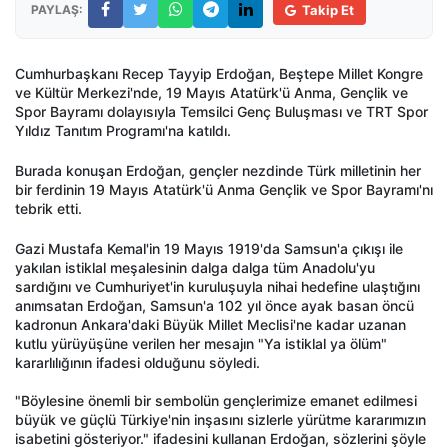
PAYLAŞ:
Takip Et
Cumhurbaşkanı Recep Tayyip Erdoğan, Beştepe Millet Kongre
ve Kültür Merkezi'nde, 19 Mayıs Atatürk'ü Anma, Gençlik ve
Spor Bayramı dolayısıyla Temsilci Genç Buluşması ve TRT Spor
Yıldız Tanıtım Programı'na katıldı.
Burada konuşan Erdoğan, gençler nezdinde Türk milletinin her
bir ferdinin 19 Mayıs Atatürk'ü Anma Gençlik ve Spor Bayramı'nı
tebrik etti.
Gazi Mustafa Kemal'in 19 Mayıs 1919'da Samsun'a çıkışı ile
yakılan istiklal meşalesinin dalga dalga tüm Anadolu'yu
sardığını ve Cumhuriyet'in kuruluşuyla nihai hedefine ulaştığını
anımsatan Erdoğan, Samsun'a 102 yıl önce ayak basan öncü
kadronun Ankara'daki Büyük Millet Meclisi'ne kadar uzanan
kutlu yürüyüşüne verilen her mesajın "Ya istiklal ya ölüm"
kararlılığının ifadesi olduğunu söyledi.
"Böylesine önemli bir sembolün gençlerimize emanet edilmesi
büyük ve güçlü Türkiye'nin inşasını sizlerle yürütme kararımızın
isabetini gösteriyor." ifadesini kullanan Erdoğan, sözlerini şöyle