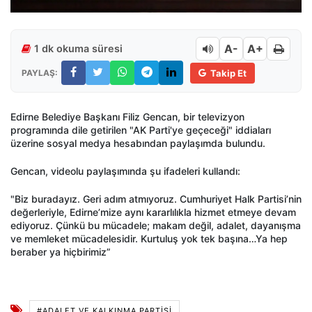
A-
A+
1 dk okuma süresi
PAYLAŞ:
Takip Et
Edirne Belediye Başkanı Filiz Gencan, bir televizyon
programında dile getirilen "AK Parti'ye geçeceği" iddiaları
üzerine sosyal medya hesabından paylaşımda bulundu.
Gencan, videolu paylaşımında şu ifadeleri kullandı:
"Biz buradayız. Geri adım atmıyoruz. Cumhuriyet Halk Partisi’nin
değerleriyle, Edirne’mize aynı kararlılıkla hizmet etmeye devam
ediyoruz. Çünkü bu mücadele; makam değil, adalet, dayanışma
ve memleket mücadelesidir. Kurtuluş yok tek başına…Ya hep
beraber ya hiçbirimiz”
#ADALET VE KALKINMA PARTISI