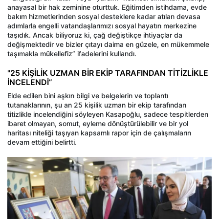
anayasal bir hak zeminine oturttuk. Eğitimden istihdama, evde
bakım hizmetlerinden sosyal desteklere kadar atılan devasa
adımlarla engelli vatandaşlarımızı sosyal hayatın merkezine
taşıdık. Ancak biliyoruz ki, çağ değiştikçe ihtiyaçlar da
değişmektedir ve bizler çıtayı daima en güzele, en mükemmele
taşımakla mükellefiz” ifadelerini kullandı.
"25 KİŞİLİK UZMAN BİR EKİP TARAFINDAN TİTİZLİKLE
İNCELENDİ”
Elde edilen bini aşkın bilgi ve belgelerin ve toplantı
tutanaklarının, şu an 25 kişilik uzman bir ekip tarafından
titizlikle incelendiğini söyleyen Kasapoğlu, sadece tespitlerden
ibaret olmayan, somut, eyleme dönüştürülebilir ve bir yol
haritası niteliği taşıyan kapsamlı rapor için de çalışmaların
devam ettiğini belirtti.