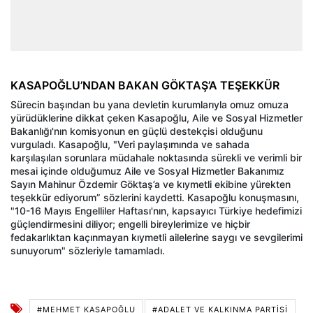
KASAPOĞLU’NDAN BAKAN GÖKTAŞ’A TEŞEKKÜR
Sürecin başından bu yana devletin kurumlarıyla omuz omuza
yürüdüklerine dikkat çeken Kasapoğlu, Aile ve Sosyal Hizmetler
Bakanlığı'nın komisyonun en güçlü destekçisi olduğunu
vurguladı. Kasapoğlu, "Veri paylaşımında ve sahada
karşılaşılan sorunlara müdahale noktasında sürekli ve verimli bir
mesai içinde olduğumuz Aile ve Sosyal Hizmetler Bakanımız
Sayın Mahinur Özdemir Göktaş’a ve kıymetli ekibine yürekten
teşekkür ediyorum” sözlerini kaydetti. Kasapoğlu konuşmasını,
"10-16 Mayıs Engelliler Haftası'nın, kapsayıcı Türkiye hedefimizi
güçlendirmesini diliyor; engelli bireylerimize ve hiçbir
fedakarlıktan kaçınmayan kıymetli ailelerine saygı ve sevgilerimi
sunuyorum" sözleriyle tamamladı.
#MEHMET KASAPOĞLU
#ADALET VE KALKINMA PARTISI