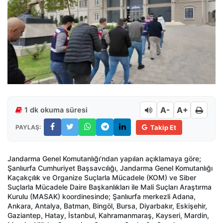
A-
A+
1 dk okuma süresi
PAYLAŞ:
Takip Et
Jandarma Genel Komutanlığı'ndan yapılan açıklamaya göre;
Şanlıurfa Cumhuriyet Başsavcılığı, Jandarma Genel Komutanlığı
Kaçakçılık ve Organize Suçlarla Mücadele (KOM) ve Siber
Suçlarla Mücadele Daire Başkanlıkları ile Mali Suçları Araştırma
Kurulu (MASAK) koordinesinde; Şanlıurfa merkezli Adana,
Ankara, Antalya, Batman, Bingöl, Bursa, Diyarbakır, Eskişehir,
Gaziantep, Hatay, İstanbul, Kahramanmaraş, Kayseri, Mardin,