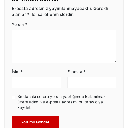
E-posta adresiniz yayımlanmayacaktır.
Gerekli
alanlar
*
ile işaretlenmişlerdir.
Yorum
*
İsim
*
E-posta
*
Bir dahaki sefere yorum yaptığımda kullanılmak
üzere adımı ve e-posta adresimi bu tarayıcıya
kaydet.
Yorumu Gönder