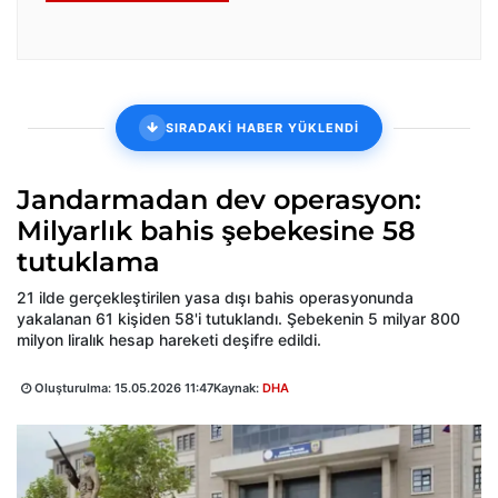
SIRADAKİ HABER YÜKLENDİ
Jandarmadan dev operasyon:
Milyarlık bahis şebekesine 58
tutuklama
21 ilde gerçekleştirilen yasa dışı bahis operasyonunda
yakalanan 61 kişiden 58'i tutuklandı. Şebekenin 5 milyar 800
milyon liralık hesap hareketi deşifre edildi.
Oluşturulma:
15.05.2026 11:47
Kaynak:
DHA