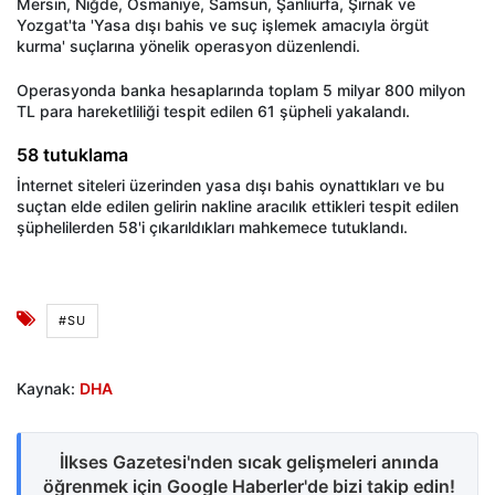
Mersin, Niğde, Osmaniye, Samsun, Şanlıurfa, Şırnak ve
Yozgat'ta 'Yasa dışı bahis ve suç işlemek amacıyla örgüt
kurma' suçlarına yönelik operasyon düzenlendi.
Operasyonda banka hesaplarında toplam 5 milyar 800 milyon
TL para hareketliliği tespit edilen 61 şüpheli yakalandı.
58 tutuklama
İnternet siteleri üzerinden yasa dışı bahis oynattıkları ve bu
suçtan elde edilen gelirin nakline aracılık ettikleri tespit edilen
şüphelilerden 58'i çıkarıldıkları mahkemece tutuklandı.
#SU
Kaynak:
DHA
İlkses Gazetesi'nden sıcak gelişmeleri anında
öğrenmek için Google Haberler'de bizi takip edin!