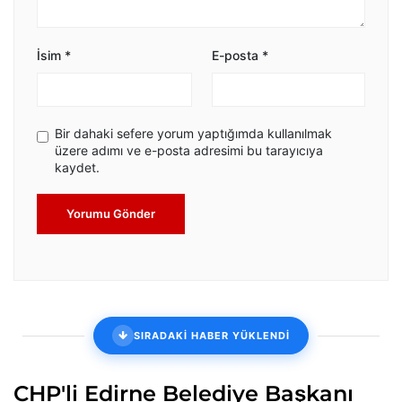
İsim
*
E-posta
*
Bir dahaki sefere yorum yaptığımda kullanılmak
üzere adımı ve e-posta adresimi bu tarayıcıya
kaydet.
Yorumu Gönder
SIRADAKİ HABER YÜKLENDİ
CHP'li Edirne Belediye Başkanı