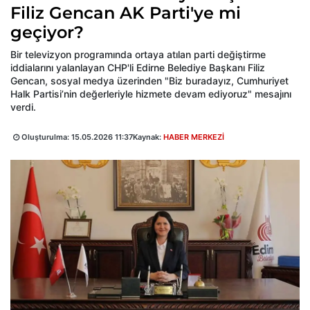
Filiz Gencan AK Parti'ye mi
geçiyor?
Bir televizyon programında ortaya atılan parti değiştirme
iddialarını yalanlayan CHP'li Edirne Belediye Başkanı Filiz
Gencan, sosyal medya üzerinden "Biz buradayız, Cumhuriyet
Halk Partisi’nin değerleriyle hizmete devam ediyoruz" mesajını
verdi.
Oluşturulma:
15.05.2026 11:37
Kaynak:
HABER MERKEZİ