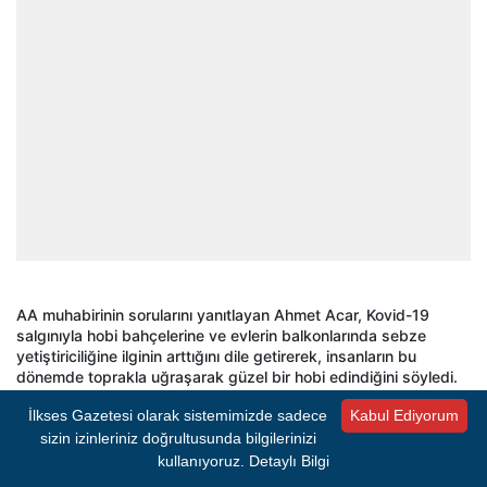
AA muhabirinin sorularını yanıtlayan Ahmet Acar, Kovid-19
salgınıyla hobi bahçelerine ve evlerin balkonlarında sebze
yetiştiriciliğine ilginin arttığını dile getirerek, insanların bu
dönemde toprakla uğraşarak güzel bir hobi edindiğini söyledi.
İlkses Gazetesi olarak sistemimizde sadece
Kabul Ediyorum
Acar, pazarlardan veya seralardan alınan fideleri yetiştirirken
sizin izinleriniz doğrultusunda bilgilerinizi
dikkat edilmesi gerekenleri şöyle anlattı:
kullanıyoruz.
Detaylı Bilgi
"Balkonlarda da sebze yetiştiriciliği yapılabilir. Verimli bir toprak