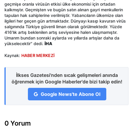
geçmişe oranla virüsün etkisi ülke ekonomisi için ortadan
kalkmıştır. Geçmişten ve bugün satın alınan gayri menkullerin
tapuları hak sahiplerine verilmiştir. Yabancıların ülkemize olan
ilgileri her geçen gün artmaktadır. Dünyayı kasıp kavuran virüs
salgınında Türkiye güvenli liman olarak görülmektedir. Yüzde
416'lık artış beklenilen artış seviyesine halen ulaşmamıştır.
Umarım bundan sonraki aylarda ve yıllarda artışlar daha da
yükselecektir" dedi.
İHA
Kaynak:
HABER MERKEZİ
İlkses Gazetesi'nden sıcak gelişmeleri anında
öğrenmek için Google Haberler'de bizi takip edin!
Google News'te Abone Ol
0 Yorum