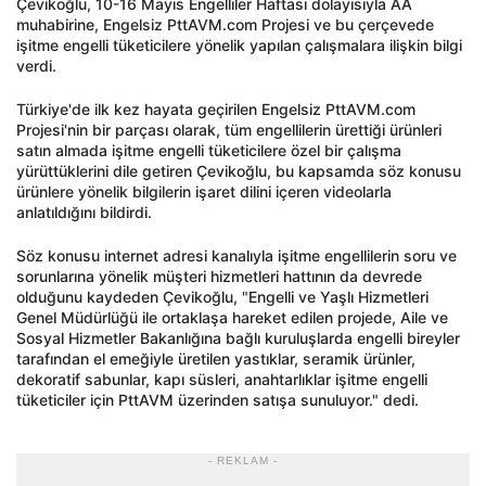
Çevikoğlu, 10-16 Mayıs Engelliler Haftası dolayısıyla AA
muhabirine, Engelsiz PttAVM.com Projesi ve bu çerçevede
işitme engelli tüketicilere yönelik yapılan çalışmalara ilişkin bilgi
verdi.
Türkiye'de ilk kez hayata geçirilen Engelsiz PttAVM.com
Projesi'nin bir parçası olarak, tüm engellilerin ürettiği ürünleri
satın almada işitme engelli tüketicilere özel bir çalışma
yürüttüklerini dile getiren Çevikoğlu, bu kapsamda söz konusu
ürünlere yönelik bilgilerin işaret dilini içeren videolarla
anlatıldığını bildirdi.
Söz konusu internet adresi kanalıyla işitme engellilerin soru ve
sorunlarına yönelik müşteri hizmetleri hattının da devrede
olduğunu kaydeden Çevikoğlu, "Engelli ve Yaşlı Hizmetleri
Genel Müdürlüğü ile ortaklaşa hareket edilen projede, Aile ve
Sosyal Hizmetler Bakanlığına bağlı kuruluşlarda engelli bireyler
tarafından el emeğiyle üretilen yastıklar, seramik ürünler,
dekoratif sabunlar, kapı süsleri, anahtarlıklar işitme engelli
tüketiciler için PttAVM üzerinden satışa sunuluyor." dedi.
- REKLAM -