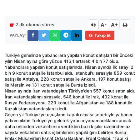
A-
A+
2 dk okuma süresi
PAYLAŞ:
Takip Et
Türkiye genelinde yabancılara yapılan konut satışları bir önceki
yılın Nisan ayına göre yüzde 416,1 artarak 4 bin 77 oldu.
Yabancılara yapılan konut satışlarında, Nisan ayında ilk sırayı 2
bin 9 konut satışı ile İstanbul aldı. İstanbul'u sırasıyla 859 konut
satışı ile Antalya, 228 konut satışı ile Ankara, 197 konut satışı
ile Mersin ve 131 konut satışı ile Bursa izledi.
Nisan ayında İran vatandaşları Türkiye'den 557 konut satın aldı.
İran vatandaşlarını sırasıyla, 546 konut ile Irak, 402 konut ile
Rusya Federasyonu, 229 konut ile Afganistan ve 188 konut ile
Kazakistan vatandaşları izledi.
Geçen yıl Türkiye'ye uçuşların kapalı olması sebebiyle yabancı
yatırımcıların Türkiye'ye gelerek yatırım yapamadıklarını ancak
daha önceden vekaletlerini verdikleri bazı kişiler üzerinden az
sayıda vekaleten satış işlemlerinin yapıldığını belirten Bursa
Emlak Müşavirleri Esnaf Odası Başkanı Erdal Çelebi, "Tabi ki