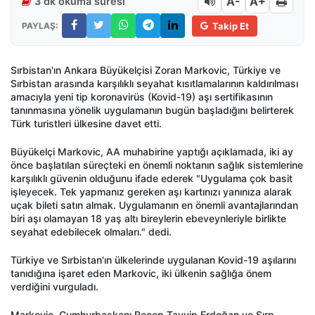
A-
A+
3 dk okuma süresi
PAYLAŞ:
Takip Et
Sırbistan'ın Ankara Büyükelçisi Zoran Markovic, Türkiye ve
Sırbistan arasında karşılıklı seyahat kısıtlamalarının kaldırılması
amacıyla yeni tip koronavirüs (Kovid-19) aşı sertifikasının
tanınmasına yönelik uygulamanın bugün başladığını belirterek
Türk turistleri ülkesine davet etti.
Büyükelçi Markovic, AA muhabirine yaptığı açıklamada, iki ay
önce başlatılan süreçteki en önemli noktanın sağlık sistemlerine
karşılıklı güvenin olduğunu ifade ederek "Uygulama çok basit
işleyecek. Tek yapmanız gereken aşı kartınızı yanınıza alarak
uçak bileti satın almak. Uygulamanın en önemli avantajlarından
biri aşı olamayan 18 yaş altı bireylerin ebeveynleriyle birlikte
seyahat edebilecek olmaları." dedi.
Türkiye ve Sırbistan'ın ülkelerinde uygulanan Kovid-19 aşılarını
tanıdığına işaret eden Markovic, iki ülkenin sağlığa önem
verdiğini vurguladı.
Markovic, Cumhurbaşkanı Recep Tayyip Erdoğan ve Sırp