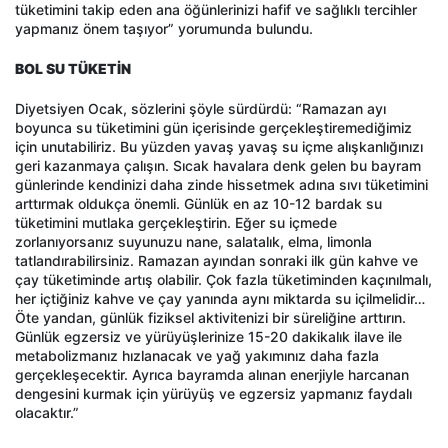
tüketimini takip eden ana öğünlerinizi hafif ve sağlıklı tercihler
yapmanız önem taşıyor” yorumunda bulundu.
BOL SU TÜKETİN
Diyetsiyen Ocak, sözlerini şöyle sürdürdü: “Ramazan ayı
boyunca su tüketimini gün içerisinde gerçekleştiremediğimiz
için unutabiliriz. Bu yüzden yavaş yavaş su içme alışkanlığınızı
geri kazanmaya çalışın. Sıcak havalara denk gelen bu bayram
günlerinde kendinizi daha zinde hissetmek adına sıvı tüketimini
arttırmak oldukça önemli. Günlük en az 10-12 bardak su
tüketimini mutlaka gerçekleştirin. Eğer su içmede
zorlanıyorsanız suyunuzu nane, salatalık, elma, limonla
tatlandırabilirsiniz. Ramazan ayından sonraki ilk gün kahve ve
çay tüketiminde artış olabilir. Çok fazla tüketiminden kaçınılmalı,
her içtiğiniz kahve ve çay yanında aynı miktarda su içilmelidir…
Öte yandan, günlük fiziksel aktivitenizi bir süreliğine arttırın.
Günlük egzersiz ve yürüyüşlerinize 15-20 dakikalık ilave ile
metabolizmanız hızlanacak ve yağ yakımınız daha fazla
gerçekleşecektir. Ayrıca bayramda alınan enerjiyle harcanan
dengesini kurmak için yürüyüş ve egzersiz yapmanız faydalı
olacaktır.”