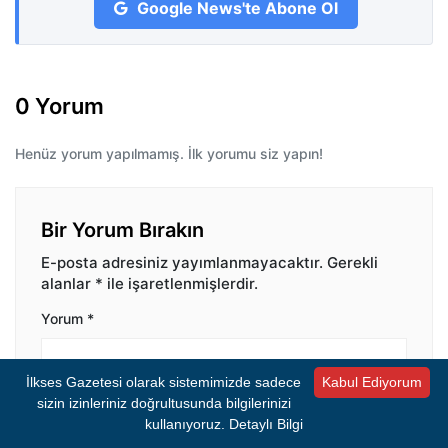
Google News'te Abone Ol
0 Yorum
Henüz yorum yapılmamış. İlk yorumu siz yapın!
Bir Yorum Bırakın
E-posta adresiniz yayımlanmayacaktır.
Gerekli
alanlar
*
ile işaretlenmişlerdir.
Yorum
*
İlkses Gazetesi olarak sistemimizde sadece
Kabul Ediyorum
sizin izinleriniz doğrultusunda bilgilerinizi
kullanıyoruz.
Detaylı Bilgi