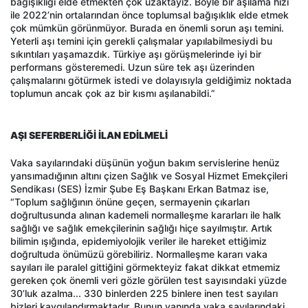
bağışıklığı elde etmekten çok uzaktayız. Böyle bir aşılama hızı
ile 2022’nin ortalarından önce toplumsal bağışıklık elde etmek
çok mümkün görünmüyor. Burada en önemli sorun aşı temini.
Yeterli aşı temini için gerekli çalışmalar yapılabilmesiydi bu
sıkıntıları yaşamazdık. Türkiye aşı görüşmelerinde iyi bir
performans gösteremedi. Uzun süre tek aşı üzerinden
çalışmalarını götürmek istedi ve dolayısıyla geldiğimiz noktada
toplumun ancak çok az bir kısmı aşılanabildi.”
AŞI SEFERBERLİĞİ İLAN EDİLMELİ
Vaka sayılarındaki düşünün yoğun bakım servislerine henüz
yansımadığının altını çizen Sağlık ve Sosyal Hizmet Emekçileri
Sendikası (SES) İzmir Şube Eş Başkanı Erkan Batmaz ise,
“Toplum sağlığının önüne geçen, sermayenin çıkarları
doğrultusunda alınan kademeli normalleşme kararları ile halk
sağlığı ve sağlık emekçilerinin sağlığı hiçe sayılmıştır. Artık
bilimin ışığında, epidemiyolojik veriler ile hareket ettiğimiz
doğrultuda önümüzü görebiliriz. Normalleşme kararı vaka
sayıları ile paralel gittiğini görmekteyiz fakat dikkat etmemiz
gereken çok önemli veri gözle görülen test sayısındaki yüzde
30’luk azalma... 330 binlerden 225 binlere inen test sayıları
bizleri kaygılandırmaktadır. Bunun yanında vaka sayılarındaki