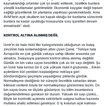
kaynaklandığı ortamlar çok iyi analiz edilerek, özellikle bunlara
yönelik kısıtlamalar getirilmelidir. Ekonomik kaygılar değil toplum
sağlığı gözetilerek bir planlama yapılması gerekmektedir. Ama
AVM’lerin açık okulların ise kapalı olduğu bir kısıtlama sürecinde
bunlara ne kadar uyulduğu konusunda soru işaretleri devam
etmektedir” dedi.
KONTROL ALTINA ALINMIŞ DEĞİL
İzmir’in de hala riskli iller kategorisinde olduğunun ve bulaş
zincirinin hala kırılamadığının altını çizen Çamlı, “Türkiye hala
Avrupa’da en çok günlük vakaya sahip ülkeler arasında yer
almakta. Dolayısıyla pandemi kontrol altına alınmış değildir.
Günlük on bin vaka sayısı kesinlikle çok az bir sayı değildir. Şu
an İzmir hala kırmızı bir il, çok yüksek riskli il grubunda... Erken
açılımların bizi yeniden başladığımız noktaya geri
döndürdüğünü geçmişte yaşadığımız piklerde gördük.
Normalleşme dediğimiz bir süreçte öncelikle sahadan alınan
bilimsel verilerin böyle bir normalleşmeyi göstermesi lazım. On
bin sayısı bunu ne ölçüde gösteriyor, bu bilim insanlarınca
değerlendirilmesi gereken bir durum. Yüksek bir sayı çünkü...
Böyle bir kontrollü açılımda sektörlerin salgına katkısı bazında
mutlaka analiz edilmesi gerekiyor. O iş kolunun açık kalması