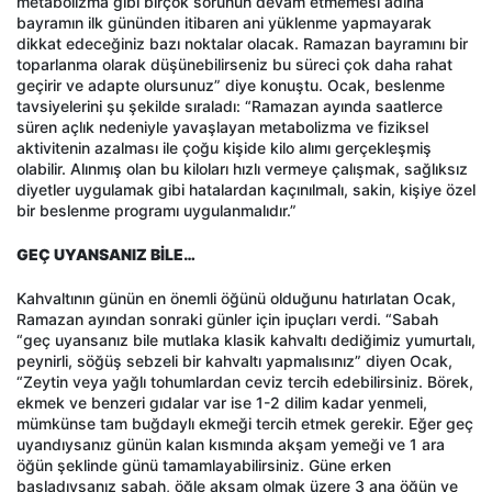
metabolizma gibi birçok sorunun devam etmemesi adına
bayramın ilk gününden itibaren ani yüklenme yapmayarak
dikkat edeceğiniz bazı noktalar olacak. Ramazan bayramını bir
toparlanma olarak düşünebilirseniz bu süreci çok daha rahat
geçirir ve adapte olursunuz” diye konuştu. Ocak, beslenme
tavsiyelerini şu şekilde sıraladı: “Ramazan ayında saatlerce
süren açlık nedeniyle yavaşlayan metabolizma ve fiziksel
aktivitenin azalması ile çoğu kişide kilo alımı gerçekleşmiş
olabilir. Alınmış olan bu kiloları hızlı vermeye çalışmak, sağlıksız
diyetler uygulamak gibi hatalardan kaçınılmalı, sakin, kişiye özel
bir beslenme programı uygulanmalıdır.”
GEÇ UYANSANIZ BİLE…
Kahvaltının günün en önemli öğünü olduğunu hatırlatan Ocak,
Ramazan ayından sonraki günler için ipuçları verdi. “Sabah
“geç uyansanız bile mutlaka klasik kahvaltı dediğimiz yumurtalı,
peynirli, söğüş sebzeli bir kahvaltı yapmalısınız” diyen Ocak,
“Zeytin veya yağlı tohumlardan ceviz tercih edebilirsiniz. Börek,
ekmek ve benzeri gıdalar var ise 1-2 dilim kadar yenmeli,
mümkünse tam buğdaylı ekmeği tercih etmek gerekir. Eğer geç
uyandıysanız günün kalan kısmında akşam yemeği ve 1 ara
öğün şeklinde günü tamamlayabilirsiniz. Güne erken
başladıysanız sabah, öğle akşam olmak üzere 3 ana öğün ve