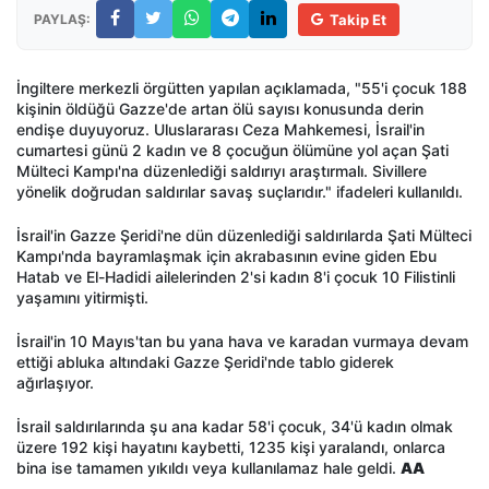
PAYLAŞ:
Takip Et
İngiltere merkezli örgütten yapılan açıklamada, "55'i çocuk 188
kişinin öldüğü Gazze'de artan ölü sayısı konusunda derin
endişe duyuyoruz. Uluslararası Ceza Mahkemesi, İsrail'in
cumartesi günü 2 kadın ve 8 çocuğun ölümüne yol açan Şati
Mülteci Kampı'na düzenlediği saldırıyı araştırmalı. Sivillere
yönelik doğrudan saldırılar savaş suçlarıdır." ifadeleri kullanıldı.
İsrail'in Gazze Şeridi'ne dün düzenlediği saldırılarda Şati Mülteci
Kampı'nda bayramlaşmak için akrabasının evine giden Ebu
Hatab ve El-Hadidi ailelerinden 2'si kadın 8'i çocuk 10 Filistinli
yaşamını yitirmişti.
İsrail'in 10 Mayıs'tan bu yana hava ve karadan vurmaya devam
ettiği abluka altındaki Gazze Şeridi'nde tablo giderek
ağırlaşıyor.
İsrail saldırılarında şu ana kadar 58'i çocuk, 34'ü kadın olmak
üzere 192 kişi hayatını kaybetti, 1235 kişi yaralandı, onlarca
bina ise tamamen yıkıldı veya kullanılamaz hale geldi.
AA