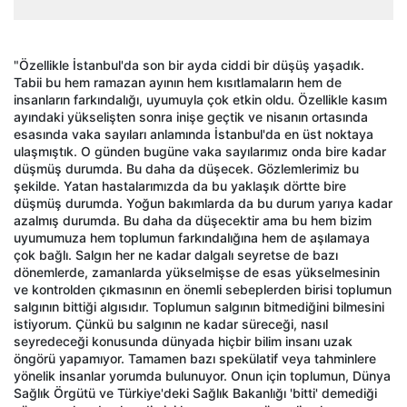
"Özellikle İstanbul'da son bir ayda ciddi bir düşüş yaşadık.
Tabii bu hem ramazan ayının hem kısıtlamaların hem de
insanların farkındalığı, uyumuyla çok etkin oldu. Özellikle kasım
ayındaki yükselişten sonra inişe geçtik ve nisanın ortasında
esasında vaka sayıları anlamında İstanbul'da en üst noktaya
ulaşmıştık. O günden bugüne vaka sayılarımız onda bire kadar
düşmüş durumda. Bu daha da düşecek. Gözlemlerimiz bu
şekilde. Yatan hastalarımızda da bu yaklaşık dörtte bire
düşmüş durumda. Yoğun bakımlarda da bu durum yarıya kadar
azalmış durumda. Bu daha da düşecektir ama bu hem bizim
uyumumuza hem toplumun farkındalığına hem de aşılamaya
çok bağlı. Salgın her ne kadar dalgalı seyretse de bazı
dönemlerde, zamanlarda yükselmişse de esas yükselmesinin
ve kontrolden çıkmasının en önemli sebeplerden birisi toplumun
salgının bittiği algısıdır. Toplumun salgının bitmediğini bilmesini
istiyorum. Çünkü bu salgının ne kadar süreceği, nasıl
seyredeceği konusunda dünyada hiçbir bilim insanı uzak
öngörü yapamıyor. Tamamen bazı spekülatif veya tahminlere
yönelik insanlar yorumda bulunuyor. Onun için toplumun, Dünya
Sağlık Örgütü ve Türkiye'deki Sağlık Bakanlığı 'bitti' demediği