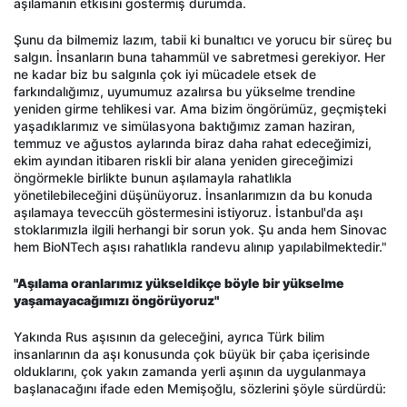
aşılamanın etkisini göstermiş durumda.
Şunu da bilmemiz lazım, tabii ki bunaltıcı ve yorucu bir süreç bu
salgın. İnsanların buna tahammül ve sabretmesi gerekiyor. Her
ne kadar biz bu salgınla çok iyi mücadele etsek de
farkındalığımız, uyumumuz azalırsa bu yükselme trendine
yeniden girme tehlikesi var. Ama bizim öngörümüz, geçmişteki
yaşadıklarımız ve simülasyona baktığımız zaman haziran,
temmuz ve ağustos aylarında biraz daha rahat edeceğimizi,
ekim ayından itibaren riskli bir alana yeniden gireceğimizi
öngörmekle birlikte bunun aşılamayla rahatlıkla
yönetilebileceğini düşünüyoruz. İnsanlarımızın da bu konuda
aşılamaya teveccüh göstermesini istiyoruz. İstanbul'da aşı
stoklarımızla ilgili herhangi bir sorun yok. Şu anda hem Sinovac
hem BioNTech aşısı rahatlıkla randevu alınıp yapılabilmektedir."
"Aşılama oranlarımız yükseldikçe böyle bir yükselme
yaşamayacağımızı öngörüyoruz"
Yakında Rus aşısının da geleceğini, ayrıca Türk bilim
insanlarının da aşı konusunda çok büyük bir çaba içerisinde
olduklarını, çok yakın zamanda yerli aşının da uygulanmaya
başlanacağını ifade eden Memişoğlu, sözlerini şöyle sürdürdü: