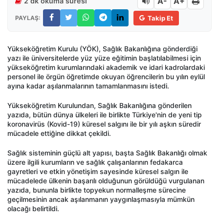
A-
A+
2 dk okuma süresi
PAYLAŞ:
Takip Et
Yükseköğretim Kurulu (YÖK), Sağlık Bakanlığına gönderdiği
yazı ile üniversitelerde yüz yüze eğitimin başlatılabilmesi için
yükseköğretim kurumlarındaki akademik ve idari kadrolardaki
personel ile örgün öğretimde okuyan öğrencilerin bu yılın eylül
ayına kadar aşılanmalarının tamamlanmasını istedi.
Yükseköğretim Kurulundan, Sağlık Bakanlığına gönderilen
yazıda, bütün dünya ülkeleri ile birlikte Türkiye'nin de yeni tip
koronavirüs (Kovid-19) küresel salgını ile bir yılı aşkın süredir
mücadele ettiğine dikkat çekildi.
Sağlık sisteminin güçlü alt yapısı, başta Sağlık Bakanlığı olmak
üzere ilgili kurumların ve sağlık çalışanlarının fedakarca
gayretleri ve etkin yönetişim sayesinde küresel salgın ile
mücadelede ülkenin başarılı olduğunun görüldüğü vurgulanan
yazıda, bununla birlikte topyekun normalleşme sürecine
geçilmesinin ancak aşılanmanın yaygınlaşmasıyla mümkün
olacağı belirtildi.