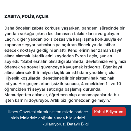
ZABITA, POLİS, AÇLIK
Daha önceleri zabıta korkusu yaşarken, pandemi sürecinde bir
yandan sokağa çıkma kısıtlamasına takıldıklarını vurgulayan
Laçin, diğer yandan polis cezasıyla karşılaşma korkusuyla ev
kapanan seyyar satıcıların ya açlıktan ölecek ya da intihar
edecek noktaya geldiğini anlattı. Kendilerinin her zaman kayıt
altına alınmak istediklerini kaydeden Evren Laçin, şunları
söyledi: “Sabit esnafın olmadığı alanlarda, devletimize vergimizi
ödemek ve sosyal güvenceye kavuşmak istiyoruz. Eğer kayıt
altına alınırsak 6.5 milyon kişilik bir istihdam yaratılmış olur.
Hijyenik koşullarda, denetlenebilir bir sistemi halkımız hak
ediyor. Her geçen artan işsizlik sonucu, 4 emekliden 1’i ve 10
öğrenciden 1’i seyyar satıcılığa başlamış durumda.
Memuriyetten atılanlar, öğretmen olup atanamayanlar da bu
işten karnını doyuruyor. Artık bizi görmezden gelmeyin.”
Kaynak:
HABER MERKEZİ
İlkses Gazetesi olarak sistemimizde sadece
Kabul Ediyorum
sizin izinleriniz doğrultusunda bilgilerinizi
kullanıyoruz.
Detaylı Bilgi