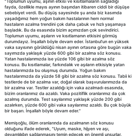
"Toplumun uyumu, aşının etkisi ve kısıtlamaların sağladığı
fayda, özellikle mayıs ayının başından itibaren ciddi bir düşüşe
sebebiyet verdi. Bu düşüş sayesinde şu anda biz kasımda
yaşadığımız hem yoğun bakım hastalarının hem normal
hastaların azalma trendini çok daha çabuk ve hızlı yaşamaya
başladık. Bu da esasında bizim açımızdan çok sevindirici.
Toplumun uyumu, aşıların ve kısıtlamanın etkisini görmüş
durumdayız. İnşallah böyle devam eder. İstanbul'un en yüksek
vaka sayısının görüldüğü nisan ayının ortasına göre bugün vaka
sayımızda yaklaşık yüzde 600 gibi bir azalma söz konusu.
Yatan hastalarımızda ise yüzde 106 gibi bir azalma söz
konusu. Bu kısıtlamalar, farkındalık ve aşıların etkisiyle yatan
hastalarımızda bu oluşmuş durumda. Yoğun bakım
hastalarımızda da yüzde 58 gibi bir azalma söz konusu. Tabii ki
testlerde de bir azalma var, doğal olarak başvurularımızda da
bir azalma var. Testler azaldığı için vaka azalmadı esasında,
bizim oranlarımız da azaldı. Vaka pozitiflik oranlarımız da çok
azalmış durumda. Test sayılarımız yaklaşık yüzde 200 gibi
azalırken, yüzde 600 gibi vaka sayılarımız azaldı. Bu çok büyük
bir başarı. İnşallah böyle devam eder."
Memişoğlu, ölüm oranlarında da azalmanın söz konusu
olduğunu ifade ederek, "Uyum, maske, hijyen ve aşı,
devamlılığın sağlanmasını temin edecek en önemli unsurlar.