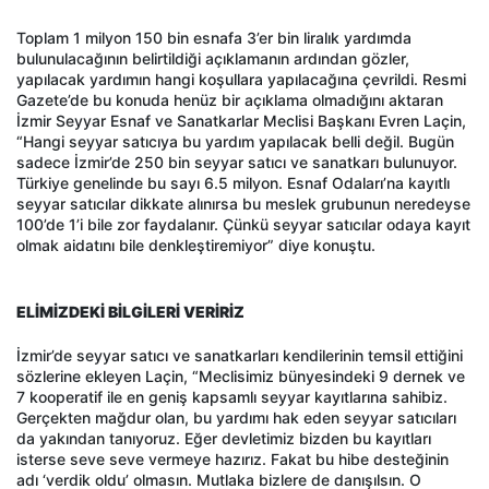
Toplam 1 milyon 150 bin esnafa 3’er bin liralık yardımda
bulunulacağının belirtildiği açıklamanın ardından gözler,
yapılacak yardımın hangi koşullara yapılacağına çevrildi. Resmi
Gazete’de bu konuda henüz bir açıklama olmadığını aktaran
İzmir Seyyar Esnaf ve Sanatkarlar Meclisi Başkanı Evren Laçin,
“Hangi seyyar satıcıya bu yardım yapılacak belli değil. Bugün
sadece İzmir’de 250 bin seyyar satıcı ve sanatkarı bulunuyor.
Türkiye genelinde bu sayı 6.5 milyon. Esnaf Odaları’na kayıtlı
seyyar satıcılar dikkate alınırsa bu meslek grubunun neredeyse
100’de 1’i bile zor faydalanır. Çünkü seyyar satıcılar odaya kayıt
olmak aidatını bile denkleştiremiyor” diye konuştu.
ELİMİZDEKİ BİLGİLERİ VERİRİZ
İzmir’de seyyar satıcı ve sanatkarları kendilerinin temsil ettiğini
sözlerine ekleyen Laçin, “Meclisimiz bünyesindeki 9 dernek ve
7 kooperatif ile en geniş kapsamlı seyyar kayıtlarına sahibiz.
Gerçekten mağdur olan, bu yardımı hak eden seyyar satıcıları
da yakından tanıyoruz. Eğer devletimiz bizden bu kayıtları
isterse seve seve vermeye hazırız. Fakat bu hibe desteğinin
adı ‘verdik oldu’ olmasın. Mutlaka bizlere de danışılsın. O