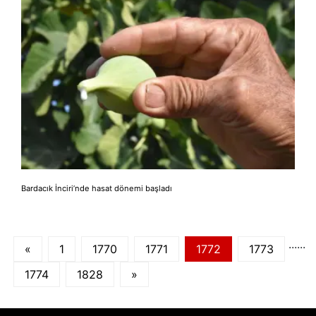
Bardacık İnciri’nde hasat dönemi başladı
...
...
«
1
1770
1771
1772
1773
1774
1828
»