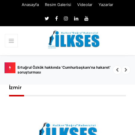
Anasayfa
Resim Galerisi
Videolar
Yazarlar
urbaşkanı'na hakaret'
Çanakkale’de ilaçlama faciası: 9 yaşındaki 
kaybetti, anne yoğun bakımda
İzmir