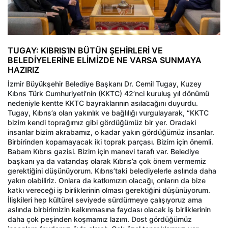
TUGAY: KIBRIS’IN BÜTÜN ŞEHİRLERİ VE
BELEDİYELERİNE ELİMİZDE NE VARSA SUNMAYA
HAZIRIZ
İzmir Büyükşehir Belediye Başkanı Dr. Cemil Tugay, Kuzey
Kıbrıs Türk Cumhuriyeti’nin (KKTC) 42’nci kuruluş yıl dönümü
nedeniyle kentte KKTC bayraklarının asılacağını duyurdu.
Tugay, Kıbrıs’a olan yakınlık ve bağlılığı vurgulayarak, “KKTC
bizim kendi toprağımız gibi gördüğümüz bir yer. Oradaki
insanlar bizim akrabamız, o kadar yakın gördüğümüz insanlar.
Birbirinden kopamayacak iki toprak parçası. Bizim için önemli.
Babam Kıbrıs gazisi. Bizim için manevi tarafı var. Belediye
başkanı ya da vatandaş olarak Kıbrıs’a çok önem vermemiz
gerektiğini düşünüyorum. Kıbrıs’taki belediyelerle aslında daha
yakın olabiliriz. Onlara da katkımızın olacağı, onların da bize
katkı vereceği iş birliklerinin olması gerektiğini düşünüyorum.
İlişkileri hep kültürel seviyede sürdürmeye çalışıyoruz ama
aslında birbirimizin kalkınmasına faydası olacak iş birliklerinin
daha çok peşinden koşmamız lazım. Dost gördüğümüz