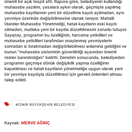
önemli bir açık tespit etti. Rapora göre, belediyenin kullandığı
muhasebe yazılımı, yasalara aykırı olarak, geçmişte yapılmış
muhasebe kayıtlarının yeni bir düzeltme kaydı açılmadan, aynı
yevmiye üzerinde değiştirilmesine olanak tanıyor. Mahalli
İdareler Muhasebe Yönetmeliği, hatalı kayıtların eski kaydı
silmeden, mutlaka yeni bir kayıtla düzeltilmesini zorunlu tutuyor.
Sayıştay, programın bu özelliğinin, harcama yetkilileri ve
muhasebe yetkilileri tarafından onaylanmış yevmiyelerin
sonradan iz bırakmadan değiştirilebilmesi anlamına geldiğini ve
bunun "muhasebe sisteminin güvenilirliği açısından önemli
riskler barındırdığını" belirtti. Denetim sonucunda, belediyeden
programın geçmişe dönük değişiklik yapma özelliğinin
kapatılması ve hatalı kayıtların yönetmeliğe uygun olarak yeni
bir yevmiye kaydıyla düzeltilmesi için gerekli önlemleri alması
talep edildi.
#İZMIR BÜYÜKŞEHIR BELEDIYESI
Kaynak:
MERVE AĞRIÇ