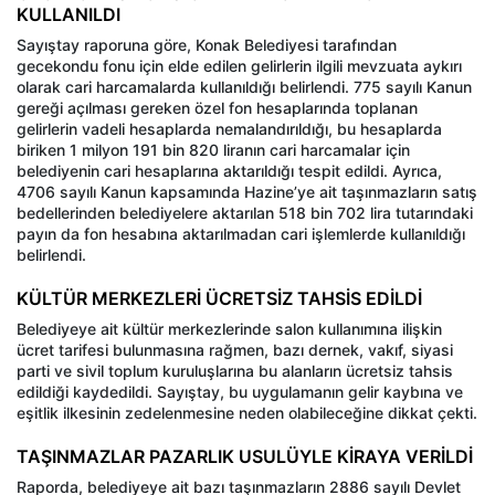
KULLANILDI
Sayıştay raporuna göre, Konak Belediyesi tarafından
gecekondu fonu için elde edilen gelirlerin ilgili mevzuata aykırı
olarak cari harcamalarda kullanıldığı belirlendi. 775 sayılı Kanun
gereği açılması gereken özel fon hesaplarında toplanan
gelirlerin vadeli hesaplarda nemalandırıldığı, bu hesaplarda
biriken 1 milyon 191 bin 820 liranın cari harcamalar için
belediyenin cari hesaplarına aktarıldığı tespit edildi. Ayrıca,
4706 sayılı Kanun kapsamında Hazine’ye ait taşınmazların satış
bedellerinden belediyelere aktarılan 518 bin 702 lira tutarındaki
payın da fon hesabına aktarılmadan cari işlemlerde kullanıldığı
belirlendi.
KÜLTÜR MERKEZLERİ ÜCRETSİZ TAHSİS EDİLDİ
Belediyeye ait kültür merkezlerinde salon kullanımına ilişkin
ücret tarifesi bulunmasına rağmen, bazı dernek, vakıf, siyasi
parti ve sivil toplum kuruluşlarına bu alanların ücretsiz tahsis
edildiği kaydedildi. Sayıştay, bu uygulamanın gelir kaybına ve
eşitlik ilkesinin zedelenmesine neden olabileceğine dikkat çekti.
TAŞINMAZLAR PAZARLIK USULÜYLE KİRAYA VERİLDİ
Raporda, belediyeye ait bazı taşınmazların 2886 sayılı Devlet