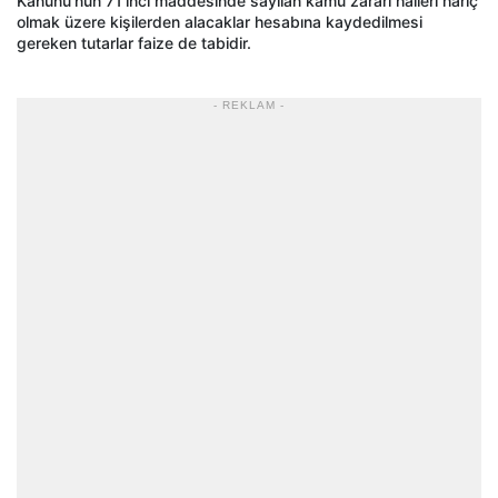
Kanunu’nun 71'inci maddesinde sayılan kamu zararı halleri hariç
olmak üzere kişilerden alacaklar hesabına kaydedilmesi
gereken tutarlar faize de tabidir.
- REKLAM -