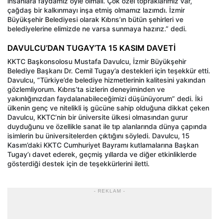
insanlara faydamız öyle olmalı. Çok özel topraklarımız var,
çağdaş bir kalkınmayı inşa etmiş olmamız lazımdı. İzmir
Büyükşehir Belediyesi olarak Kıbrıs’ın bütün şehirleri ve
belediyelerine elimizde ne varsa sunmaya hazırız.” dedi.
DAVULCU’DAN TUGAY’TA 15 KASIM DAVETİ
KKTC Başkonsolosu Mustafa Davulcu, İzmir Büyükşehir
Belediye Başkanı Dr. Cemil Tugay’a destekleri için teşekkür etti.
Davulcu, “Türkiye’de belediye hizmetlerinin kalitesini yakından
gözlemliyorum. Kıbrıs’ta sizlerin deneyiminden ve
yakınlığınızdan faydalanabileceğimizi düşünüyorum” dedi. İki
ülkenin genç ve nitelikli iş gücüne sahip olduğuna dikkat çeken
Davulcu, KKTC’nin bir üniversite ülkesi olmasından gurur
duyduğunu ve özellikle sanat ile tıp alanlarında dünya çapında
isimlerin bu üniversitelerden çıktığını söyledi. Davulcu, 15
Kasım’daki KKTC Cumhuriyet Bayramı kutlamalarına Başkan
Tugay’ı davet ederek, geçmiş yıllarda ve diğer etkinliklerde
gösterdiği destek için de teşekkürlerini iletti.
- REKLAM -