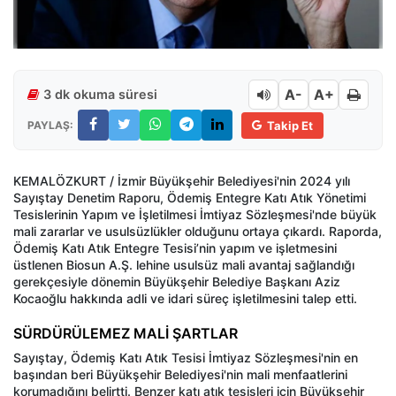
A-
A+
3 dk okuma süresi
PAYLAŞ:
Takip Et
KEMALÖZKURT / İzmir Büyükşehir Belediyesi'nin 2024 yılı
Sayıştay Denetim Raporu, Ödemiş Entegre Katı Atık Yönetimi
Tesislerinin Yapım ve İşletilmesi İmtiyaz Sözleşmesi'nde büyük
mali zararlar ve usulsüzlükler olduğunu ortaya çıkardı. Raporda,
Ödemiş Katı Atık Entegre Tesisi’nin yapım ve işletmesini
üstlenen Biosun A.Ş. lehine usulsüz mali avantaj sağlandığı
gerekçesiyle dönemin Büyükşehir Belediye Başkanı Aziz
Kocaoğlu hakkında adli ve idari süreç işletilmesini talep etti.
SÜRDÜRÜLEMEZ MALİ ŞARTLAR
Sayıştay, Ödemiş Katı Atık Tesisi İmtiyaz Sözleşmesi'nin en
başından beri Büyükşehir Belediyesi'nin mali menfaatlerini
korumadığını belirtti. Benzer katı atık tesisleri için Büyükşehir