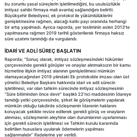
bu zorunlu yasal süreçlerin işletilmediğini, bu usulsüzlükle
imtiyaz sahibi firmaya mali avantaj sağlandığını belirtti.
Büyükşehir Belediyesi, ek protokol ile yükümlülüklerini
genişletmesine rağmen, alacağı katkı payı oranında herhangi
bir artış yapılmadı. Ayrıca raporda, yer tesliminin aslen 2013'te
yapılmasına rağmen 2019 tarihli gösterilerek firmaya haksız
süre uzatımı tanındığı da vurgulandı.
İDARİ VE ADLİ SÜREÇ BAŞLATIN
Raporda; “Sonuç olarak, imtiyaz sözleşmesindeki hükümler
çerçevesinde gerekli görüşler ve onaylar alınmaksızın bir kamu
hizmetine ilişkin imtiyaz alanının genişletilmesi mümkün
olamayacağından 2019 yılındaki Ek protokolde imzası olan üst
yönetici Belediye Başkanı hakkında idari ve adli sürecin
işletilmesi, var olan tahkim sürecinde imtiyaz sözleşmesinin
“Süre bitiminden önce devir” başlıklı 22’nci maddesinin İdareye
tanıdığı yetki çerçevesinde, şirket ile görüşmelerin yapılarak
mümkün olduğu takdirde sözleşmenin İdarenin haklarını
koruyacak şekilde revize edilerek gerekli görüş ve onayların
alınması, sözleşmenin aleyhine olan durumlarının uyarlanması
için gerekli sürecin işletilmesi ve Tahkim kurulu kararında
belirtilen hususlara uyularak ödemelerin yapılması
sağlanmalıdır” ifadelerine yer verildi.