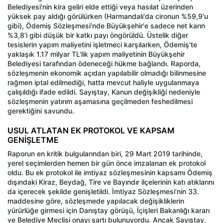
Belediyesi'nin kira geliri elde ettiği veya hasılat üzerinden
yüksek pay aldığı görülürken (Harmandalı'da cironun %59,9'u
gibi), Ödemiş Sözleşmesi'nde Büyükşehir'e sadece net karın
%3,8'i gibi düşük bir katkı payı öngörüldü. Üstelik diğer
tesislerin yapım maliyetini işletmeci karşılarken, Ödemiş'te
yaklaşık 1.17 milyar TL'lik yapım maliyetinin Büyükşehir
Belediyesi tarafından ödeneceği hükme bağlandı. Raporda,
sözleşmenin ekonomik açıdan yapılabilir olmadığı bilinmesine
rağmen iptal edilmediği, hatta mevcut haliyle uygulanmaya
çalışıldığı ifade edildi. Sayıştay, Kanun değişikliği nedeniyle
sözleşmenin yatırım aşamasına geçilmeden feshedilmesi
gerektiğini savundu.
USUL ATLATAN EK PROTOKOL VE KAPSAM
GENİŞLETME
Raporun en kritik bulgularından biri, 29 Mart 2019 tarihinde,
yerel seçimlerden hemen bir gün önce imzalanan ek protokol
oldu. Bu ek protokol ile imtiyaz sözleşmesinin kapsamı Ödemiş
dışındaki Kiraz, Beydağ, Tire ve Bayındır ilçelerinin katı atıklarını
da içerecek şekilde genişletildi. İmtiyaz Sözleşmesi'nin 33.
maddesine göre, sözleşmede yapılacak değişikliklerin
yürürlüğe girmesi için Danıştay görüşü, İçişleri Bakanlığı kararı
ve Belediye Meclisi onayı şartı bulunuyordu. Ancak Sayıştay,