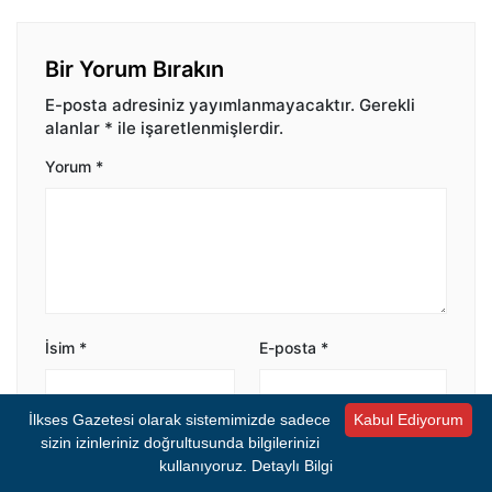
Bir Yorum Bırakın
E-posta adresiniz yayımlanmayacaktır.
Gerekli
alanlar
*
ile işaretlenmişlerdir.
Yorum
*
İsim
*
E-posta
*
İlkses Gazetesi olarak sistemimizde sadece
Kabul Ediyorum
sizin izinleriniz doğrultusunda bilgilerinizi
Bir dahaki sefere yorum yaptığımda kullanılmak
üzere adımı ve e-posta adresimi bu tarayıcıya
kullanıyoruz.
Detaylı Bilgi
kaydet.