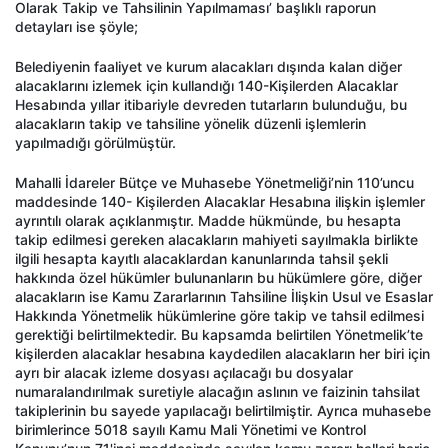
Olarak Takip ve Tahsilinin Yapılmaması’ başlıklı raporun
detayları ise şöyle;
Belediyenin faaliyet ve kurum alacakları dışında kalan diğer
alacaklarını izlemek için kullandığı 140-Kişilerden Alacaklar
Hesabında yıllar itibariyle devreden tutarların bulunduğu, bu
alacakların takip ve tahsiline yönelik düzenli işlemlerin
yapılmadığı görülmüştür.
Mahalli İdareler Bütçe ve Muhasebe Yönetmeliği’nin 110’uncu
maddesinde 140- Kişilerden Alacaklar Hesabına ilişkin işlemler
ayrıntılı olarak açıklanmıştır. Madde hükmünde, bu hesapta
takip edilmesi gereken alacakların mahiyeti sayılmakla birlikte
ilgili hesapta kayıtlı alacaklardan kanunlarında tahsil şekli
hakkında özel hükümler bulunanların bu hükümlere göre, diğer
alacakların ise Kamu Zararlarının Tahsiline İlişkin Usul ve Esaslar
Hakkında Yönetmelik hükümlerine göre takip ve tahsil edilmesi
gerektiği belirtilmektedir. Bu kapsamda belirtilen Yönetmelik’te
kişilerden alacaklar hesabına kaydedilen alacakların her biri için
ayrı bir alacak izleme dosyası açılacağı bu dosyalar
numaralandırılmak suretiyle alacağın aslının ve faizinin tahsilat
takiplerinin bu sayede yapılacağı belirtilmiştir. Ayrıca muhasebe
birimlerince 5018 sayılı Kamu Mali Yönetimi ve Kontrol