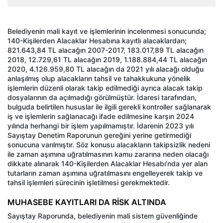
Belediyenin mali kayıt ve işlemlerinin incelenmesi sonucunda;
140-Kişilerden Alacaklar Hesabına kayıtlı alacaklardan;
821.643,84 TL alacağın 2007-2017, 183.017,89 TL alacağın
2018, 12.729,61 TL alacağın 2019, 1.188.884,44 TL alacağın
2020, 4.126.959,80 TL alacağın da 2021 yılı alacağı olduğu
anlaşılmış olup alacakların tahsil ve tahakkukuna yönelik
işlemlerin düzenli olarak takip edilmediği ayrıca alacak takip
dosyalarının da açılmadığı görülmüştür. İdaresi tarafından,
bulguda belirtilen hususlar ile ilgili gerekli kontroller sağlanarak
iş ve işlemlerin sağlanacağı ifade edilmesine karşın 2024
yılında herhangi bir işlem yapılmamıştır. İdarenin 2023 yılı
Sayıştay Denetim Raporunun gereğini yerine getirmediği
sonucuna varılmıştır. Söz konusu alacakların takipsizlik nedeni
ile zaman aşımına uğratılmasının kamu zararına neden olacağı
dikkate alınarak 140-Kişilerden Alacaklar Hesabı’nda yer alan
tutarların zaman aşımına uğratılmasını engelleyerek takip ve
tahsil işlemleri sürecinin işletilmesi gerekmektedir.
MUHASEBE KAYITLARI DA RİSK ALTINDA
Sayıştay Raporunda, belediyenin mali sistem güvenliğinde