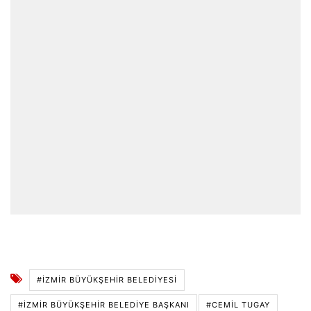
#İZMIR BÜYÜKŞEHIR BELEDIYESI
#İZMIR BÜYÜKŞEHIR BELEDIYE BAŞKANI
#CEMIL TUGAY