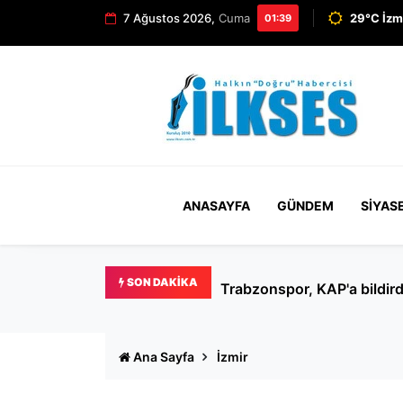
7 Ağustos 2026,
Cuma
29°C İzm
01:39
ANASAYFA
GÜNDEM
SIYAS
SON DAKIKA
Ertuğrul Özkök hakkında '
Ana Sayfa
İzmir