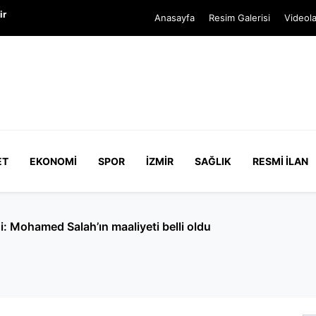
ir
Anasayfa
Resim Galerisi
Videola
ET
EKONOMI
SPOR
İZMIR
SAĞLIK
RESMI İLAN
Cumhurbaşkanı'na hakaret' soruşturması