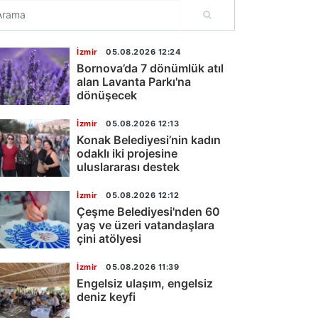
İzmir
05.08.2026 12:24
Bornova’da 7 dönümlük atıl
alan Lavanta Parkı'na
dönüşecek
İzmir
05.08.2026 12:13
Konak Belediyesi’nin kadın
odaklı iki projesine
uluslararası destek
İzmir
05.08.2026 12:12
Çeşme Belediyesi'nden 60
yaş ve üzeri vatandaşlara
çini atölyesi
İzmir
05.08.2026 11:39
Engelsiz ulaşım, engelsiz
deniz keyfi