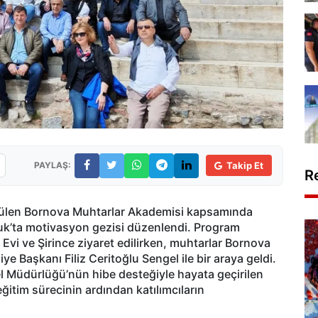
PAYLAŞ:
Takip Et
R
rütülen Bornova Muhtarlar Akademisi kapsamında
çuk’ta motivasyon gezisi düzenlendi. Program
vi ve Şirince ziyaret edilirken, muhtarlar Bornova
e Başkanı Filiz Ceritoğlu Sengel ile bir araya geldi.
enel Müdürlüğü’nün hibe desteğiyle hayata geçirilen
eğitim sürecinin ardından katılımcıların