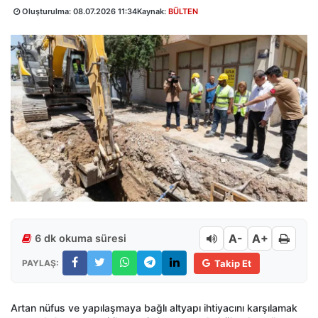
Oluşturulma:
08.07.2026 11:34
Kaynak:
BÜLTEN
A-
A+
6 dk okuma süresi
PAYLAŞ:
Takip Et
Artan nüfus ve yapılaşmaya bağlı altyapı ihtiyacını karşılamak