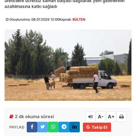
üreticilere ücretsiz saman balyası dağıtarak yem giderlerinin
azaltılmasına katkı sağladı
Oluşturulma:
08.07.2026 12:00
Kaynak:
BÜLTEN
A-
A+
2 dk okuma süresi
PAYLAŞ:
Takip Et