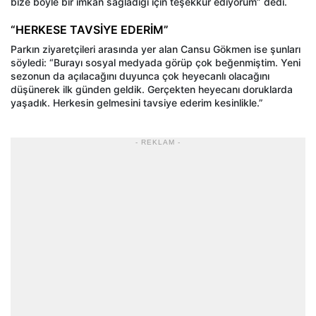
bize böyle bir imkan sağladığı için teşekkür ediyorum” dedi.
“HERKESE TAVSİYE EDERİM”
Parkın ziyaretçileri arasında yer alan Cansu Gökmen ise şunları
söyledi: “Burayı sosyal medyada görüp çok beğenmiştim. Yeni
sezonun da açılacağını duyunca çok heyecanlı olacağını
düşünerek ilk günden geldik. Gerçekten heyecanı doruklarda
yaşadık. Herkesin gelmesini tavsiye ederim kesinlikle.”
- REKLAM -