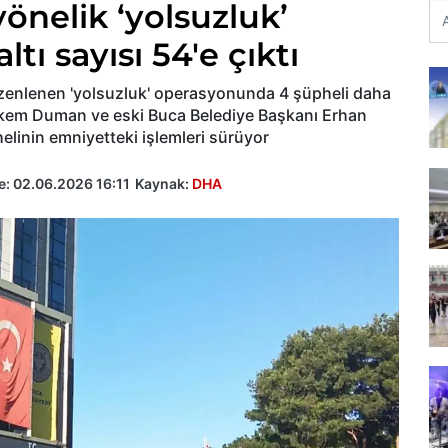
önelik ‘yolsuzluk’
ı sayısı 54'e çıktı
düzenlenen 'yolsuzluk' operasyonunda 4 şüpheli daha
örkem Duman ve eski Buca Belediye Başkanı Erhan
elinin emniyetteki işlemleri sürüyor
e:
02.06.2026 16:11
Kaynak:
DHA