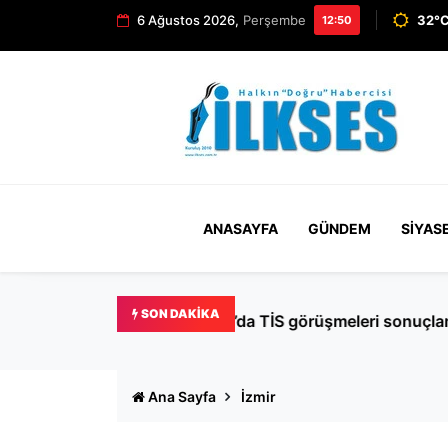
6 Ağustos 2026,
Perşembe
32°C
12:50
ANASAYFA
GÜNDEM
SIYAS
SON DAKIKA
Özel hastanede skandal iddi
Ana Sayfa
İzmir