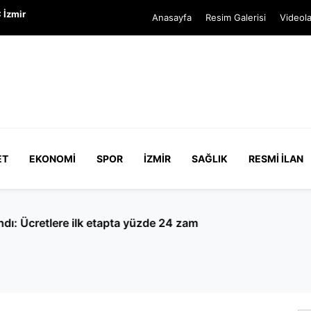
 İzmir
Anasayfa
Resim Galerisi
Videola
ET
EKONOMI
SPOR
İZMIR
SAĞLIK
RESMI İLAN
a: 7 haftalık hamile kadına ‘boş gebelik’ raporu verildi, 30 b