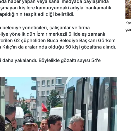
kında haber yapan veya sanal medyada paylaşımda
çalışmayan kişilere kamuoyundaki adıyla 'bankamatik
ıldığının tespit edildiği belirtildi.
Kar
 belediye yöneticileri, çalışanlar ve firma
gö
ye yönelik dün İzmir merkezli 6 ilde eş zamanlı
 verilen 62 şüpheliden Buca Belediye Başkanı Görkem
lıç'ın da aralarında olduğu 50 kişi gözaltına alındı.
i daha yakalandı. Böylelikle gözaltı sayısı 54'e