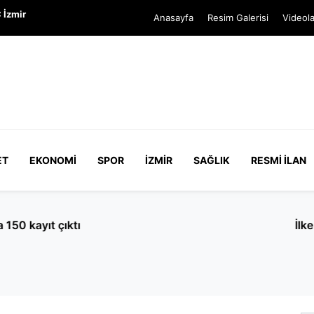
 İzmir
Anasayfa
Resim Galerisi
Videola
ET
EKONOMI
SPOR
İZMIR
SAĞLIK
RESMI İLAN
an tarihi zafer! Avrupa şampiyonu oldu