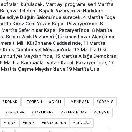
sofraları kurulacak. Mart ayı programı ise 1 Mart’ta
 Balçova Teleferik Kapalı Pazaryeri ve Narlıdere
 Belediye Düğün Salonu’nda sürecek. 4 Mart’ta Foça
rt’ta Kiraz Cem Yazan Kapalı Pazaryeri’nde, 6
 Mart’ta Seferihisar Kapalı Pazaryeri’nde, 8 Mart’ta
a Selçuk Açık Pazaryeri (Türkmen Pazar Alanı)’nda
emeraltı Milli Kütüphane Caddesi’nde, 11 Mart’ta
 Kınık Cumhuriyet Meydanı’nda, 13 Mart’ta Dikili
umhuriyet Meydanı’nda, 15 Mart’ta Aliağa Demokrasi
6 Mart’ta Karabağlar Vatan Kapalı Pazaryeri’nde, 17
Mart’ta Çeşme Meydan’da ve 19 Mart’ta Urla
#KONAK
#TORBALI
#ÇIĞLI
#MENEMEN
#ÖDEMIŞ
#BALÇOVA
#NARLIDERE
#SEFERIHISAR
#ÇEŞME
#FOÇA
#KINIK
#KARABURUN
#BEYDAĞ