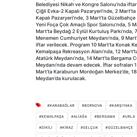
Belediyesi Nikah ve Kongre Salonu’nda iftar 
Çiğli Evka-2 Kapalı Pazaryeri’nde, 2 Mart’ta
Kapalı Pazaryeri’nde, 3 Mart’ta Güzelbahçe
Yeni Foça Çok Amaçlı Spor Salonu’nda, 5 Ma
Mart’ta Beydağ 2 Eylül Kurtuluş Parkı’nda, 7
Menemen Cumhuriyet Meydanı’nda, 9 Mart’t
iftar verilecek. Program 10 Mart’ta Konak K
Kemalpaşa Rekreasyon Alanı’nda, 12 Mart’ta
Atatürk Meydanı’nda, 14 Mart’ta Bergama C
Meydanı’nda devam edecek. İftar sofraları 1
Mart’ta Karaburun Mordoğan Merkez’de, 18 
Meydan’da kurulacak.
#KARABAĞLAR
#BORNOVA
#KARŞIYAKA
#KEMALPAŞA
#ALIAĞA
#BERGAMA
#URLA
#DIKILI
#KIRAZ
#SELÇUK
#GÜZELBAHÇE