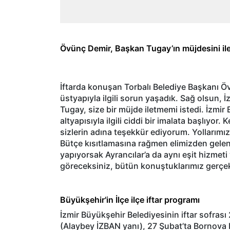
Övünç Demir, Başkan Tugay’ın müjdesini ile
İftarda konuşan Torbalı Belediye Başkanı Övü
üstyapıyla ilgili sorun yaşadık. Sağ olsun,
Tugay, size bir müjde iletmemi istedi. İzmir
altyapısıyla ilgili ciddi bir imalata başlıyor
sizlerin adına teşekkür ediyorum. Yollarımı
Bütçe kısıtlamasına rağmen elimizden geleni
yapıyorsak Ayrancılar’a da aynı eşit hizmet
göreceksiniz, bütün konuştuklarımız gerçe
Büyükşehir'in İlçe ilçe iftar programı
İzmir Büyükşehir Belediyesinin iftar sofras
(Alaybey İZBAN yanı), 27 Şubat’ta Bornova 