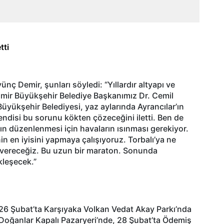
tti
nç Demir, şunları söyledi: “Yıllardır altyapı ve
 İzmir Büyükşehir Belediye Başkanımız Dr. Cemil
 Büyükşehir Belediyesi, yaz aylarında Ayrancılar’ın
. Kendisi bu sorunu kökten çözeceğini iletti. Ben de
zın düzenlenmesi için havaların ısınması gerekiyor.
n en iyisini yapmaya çalışıyoruz. Torbalı’ya ne
i vereceğiz. Bu uzun bir maraton. Sonunda
kleşecek.”
ı 26 Şubat’ta Karşıyaka Volkan Vedat Akay Parkı’nda
Doğanlar Kapalı Pazaryeri’nde, 28 Şubat’ta Ödemiş