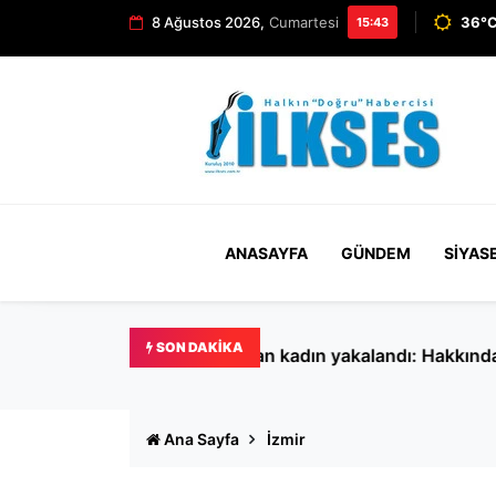
8 Ağustos 2026,
Cumartesi
36°C
15:43
ANASAYFA
GÜNDEM
SIYAS
SON DAKIKA
İlke Özyüksel Mihrioğlu'nd
Ana Sayfa
İzmir