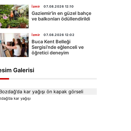
İzmir
07.08.2026 12:10
Gaziemir’in en güzel bahçe
ve balkonları ödüllendirildi
İzmir
07.08.2026 12:02
Buca Kent Belleği
Sergisi’nde eğlenceli ve
öğretici deneyim
esim Galerisi
dağ’da kar yağışı