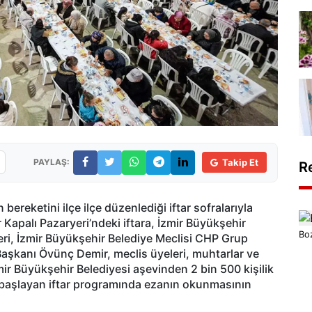
PAYLAŞ:
Takip Et
R
ereketini ilçe ilçe düzenlediği iftar sofralarıyla
Kapalı Pazaryeri’ndeki iftara, İzmir Büyükşehir
Boz
eri, İzmir Büyükşehir Belediye Meclisi CHP Grup
 Başkanı Övünç Demir, meclis üyeleri, muhtarlar ve
İzmir Büyükşehir Belediyesi aşevinden 2 bin 500 kişilik
le başlayan iftar programında ezanın okunmasının