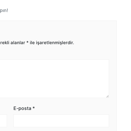
pın!
ekli alanlar
*
ile işaretlenmişlerdir.
E-posta
*