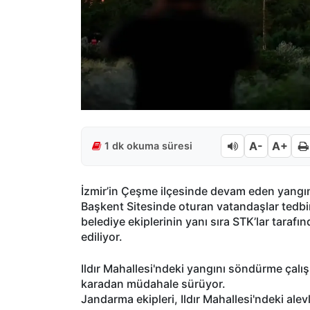
A-
A+
1 dk okuma süresi
İzmir’in Çeşme ilçesinde devam eden yangın s
Başkent Sitesinde oturan vatandaşlar tedbir a
belediye ekiplerinin yanı sıra STK’lar taraf
ediliyor.
Ildır Mahallesi'ndeki yangını söndürme çal
karadan müdahale sürüyor.
Jandarma ekipleri, Ildır Mahallesi'ndeki ale