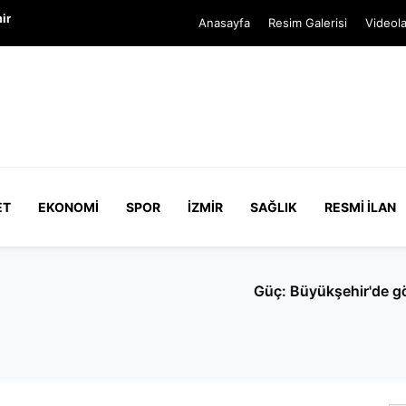
ir
Anasayfa
Resim Galerisi
Videola
ET
EKONOMI
SPOR
İZMIR
SAĞLIK
RESMI İLAN
CHP'de kalan meclis üyesi yok