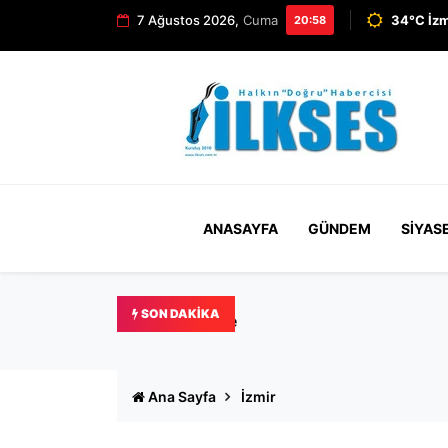
7 Ağustos 2026,
Cuma
34°C İzm
20:58
ANASAYFA
GÜNDEM
SIYAS
SON DAKIKA
Güç: Büyükşehir'de gönlü 
Ana Sayfa
İzmir