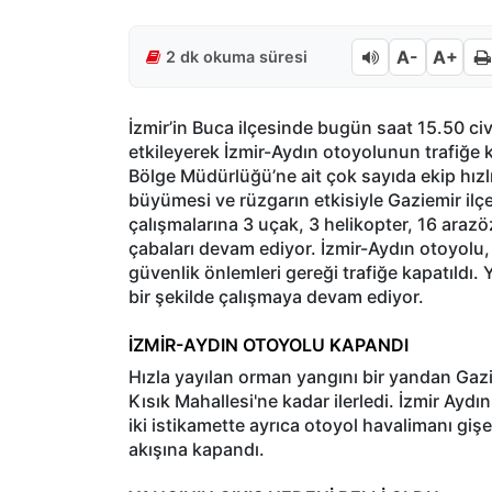
A-
A+
2 dk okuma süresi
İzmir’in Buca ilçesinde bugün saat 15.50 ci
etkileyerek İzmir-Aydın otoyolunun trafiğe
Bölge Müdürlüğü’ne ait çok sayıda ekip hızl
büyümesi ve rüzgarın etkisiyle Gaziemir il
çalışmalarına 3 uçak, 3 helikopter, 16 arazö
çabaları devam ediyor. İzmir-Aydın otoyolu, y
güvenlik önlemleri gereği trafiğe kapatıldı. Y
bir şekilde çalışmaya devam ediyor.
İZMİR-AYDIN OTOYOLU KAPANDI
Hızla yayılan orman yangını bir yandan Gaz
Kısık Mahallesi'ne kadar ilerledi. İzmir Ayd
iki istikamette ayrıca otoyol havalimanı gişe
akışına kapandı.