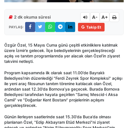
A-
A+
2 dk okuma süresi
PAYLAŞ:
Takip Et
Özgür Özel, 15 Mayıs Cuma günü çeşitli etkinliklere katılmak
üzere İzmir’e gelecek. İlçe belediyelerinin gerçekleştireceği
açılış ve tanıtım programlarında yer alacak olan Özel’in ziyaret
takvimi netleşti.
Program kapsamında ilk olarak saat 11.00’de Bayraklı
Belediyesi’nin düzenlediği "Ferdi Zeyrek Spor Kompleksi" açılışı
ile yeni araç filosunun tanıtım törenine katılacak olan Özel,
ardından saat 12.30’da Bornova’ya geçecek. Burada Bornova
Belediyesi tarafından hayata geçirilen "Sarnıç Mescid-i Aksa
Camii" ve "Doğanlar Kent Bostanı" projelerinin açılışını
gerçekleştirecek.
Günün ilerleyen saatlerinde saat 15.30’da Buca’da olması
planlanan Özel, "Edip Akbayram Etüd Merkezi"ni ziyaret
edecek ve ardından "Naim Süleymanoğlu Spor Merkezi"nin