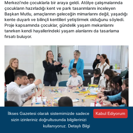
Merkezi’nde çocuklarla bir araya geldi. Atölye çalışmalarında
çocukların hazırladığı kent ve park tasarımlarını inceleyen
Başkan Mutlu, amaçlarının geleceğin mimarlarını değil, yaşadığı
kente duyarlı ve bilinçli kentlileri yetiştirmek olduğunu söyledi.
Proje kapsamında çocuklar, gündelik yaşam mekanlarını
tanırken kendi hayallerindeki yaşam alanlarını da tasarlama
fırsatı buluyor.
İlkses Gazetesi olarak sistemimizde sadece
Kabul Ediyorum
sizin izinleriniz doğrultusunda bilgilerinizi
Başkan Mutlu: Amaç geleceğin bilinçli kentlilerini
kullanıyoruz.
Detaylı Bilgi
oluşturmak