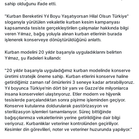
sahip olduğunu ifade etti.
"Kurban Bereketini Yıl Boyu Yaşatıyorsan Hilal Olsun Türkiye"
sloganıyla yürütülen vekaletle kurban kesim kampanyası
kapsamında tesiste gerçekleştirilen çalışmalar hakkında bilgi
veren Yılmaz, bağış yoluyla alınan kurban etlerinin burada
işlenerek konserveye dönüştürüldüğünü anlattı.
Kurban modelini 20 yıldır başarıyla uyguladıklarını belirten
Yılmaz, şu ifadeleri kullandı:
"20 yıldır başarıyla uyguladığımız kurban modelinde konserve
üretimi stratejik öneme sahip. Kurban etlerini konserve haline
getirdiğimiz zaman raf ömürlerini 3 seneye kadar artırabiliyoruz.
Yıl boyunca Türkiye'nin dört bir yanı ve Gazze'de milyonlarca
insana konserveleri ulaştırıyoruz. Etler modern ve hijyenik
tesislerde parçalandıktan sonra pişirme işleminden geçiyor.
Konserve kutularına doldurularak pastörizasyon ve
sterilizasyon işlemleri tamamlanıyor. Süreç bittiğinde
bağışçılarımıza vekaletlerinin yerine getirildiğine dair bilgi
veriyoruz. Kurbanlıklar veteriner kontrolünden geçiriliyor.
Kesimler din görevlileri, noter ve veteriner huzurunda yapılıyor."