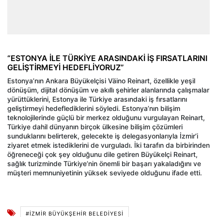
“ESTONYA İLE TÜRKİYE ARASINDAKİ İŞ FIRSATLARINI
GELİŞTİRMEYİ HEDEFLİYORUZ”
Estonya’nın Ankara Büyükelçisi Väino Reinart, özellikle yeşil
dönüşüm, dijital dönüşüm ve akıllı şehirler alanlarında çalışmalar
yürüttüklerini, Estonya ile Türkiye arasındaki iş fırsatlarını
geliştirmeyi hedeflediklerini söyledi. Estonya’nın bilişim
teknolojilerinde güçlü bir merkez olduğunu vurgulayan Reinart,
Türkiye dahil dünyanın birçok ülkesine bilişim çözümleri
sunduklarını belirterek, gelecekte iş delegasyonlarıyla İzmir’i
ziyaret etmek istediklerini de vurguladı. İki tarafın da birbirinden
öğreneceği çok şey olduğunu dile getiren Büyükelçi Reinart,
sağlık turizminde Türkiye’nin önemli bir başarı yakaladığını ve
müşteri memnuniyetinin yüksek seviyede olduğunu ifade etti.
#İZMIR BÜYÜKŞEHIR BELEDIYESI