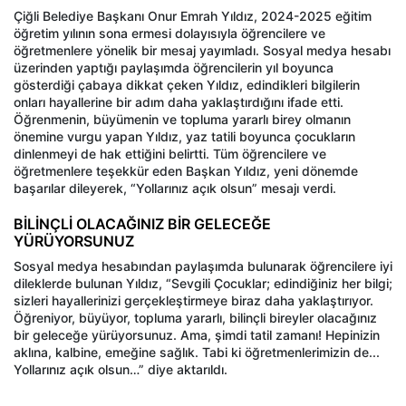
Çiğli Belediye Başkanı Onur Emrah Yıldız, 2024-2025 eğitim
öğretim yılının sona ermesi dolayısıyla öğrencilere ve
öğretmenlere yönelik bir mesaj yayımladı. Sosyal medya hesabı
üzerinden yaptığı paylaşımda öğrencilerin yıl boyunca
gösterdiği çabaya dikkat çeken Yıldız, edindikleri bilgilerin
onları hayallerine bir adım daha yaklaştırdığını ifade etti.
Öğrenmenin, büyümenin ve topluma yararlı birey olmanın
önemine vurgu yapan Yıldız, yaz tatili boyunca çocukların
dinlenmeyi de hak ettiğini belirtti. Tüm öğrencilere ve
öğretmenlere teşekkür eden Başkan Yıldız, yeni dönemde
başarılar dileyerek, “Yollarınız açık olsun” mesajı verdi.
BİLİNÇLİ OLACAĞINIZ BİR GELECEĞE
YÜRÜYORSUNUZ
Sosyal medya hesabından paylaşımda bulunarak öğrencilere iyi
dileklerde bulunan Yıldız, “Sevgili Çocuklar; edindiğiniz her bilgi;
sizleri hayallerinizi gerçekleştirmeye biraz daha yaklaştırıyor.
Öğreniyor, büyüyor, topluma yararlı, bilinçli bireyler olacağınız
bir geleceğe yürüyorsunuz. Ama, şimdi tatil zamanı! Hepinizin
aklına, kalbine, emeğine sağlık. Tabi ki öğretmenlerimizin de...
Yollarınız açık olsun…” diye aktarıldı.