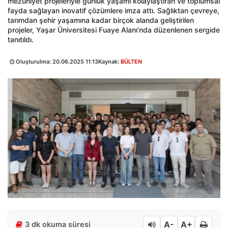
mezuniyet projeleriyle günlük yaşamı kolaylaştıran ve toplumsal
fayda sağlayan inovatif çözümlere imza attı. Sağlıktan çevreye,
tarımdan şehir yaşamına kadar birçok alanda geliştirilen
projeler, Yaşar Üniversitesi Fuaye Alanı’nda düzenlenen sergide
tanıtıldı.
Oluşturulma:
20.06.2025 11:13
Kaynak:
BÜLTEN
A-
A+
3 dk okuma süresi