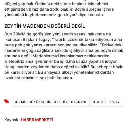
düşeni yapmalı. Önümüzdeki süreç hepimiz için tahmin
ettiğimizden biraz daha zorlu olabilir. Böyle süreçler içinde
yönümüzü kaybetmememiz gerekiyor" diye konuştu.
ZEYTİN MADENDEN DEĞERLİ DEĞİL
Dün TBMM'de görüşülen yeni zeytin yasası hakkında da
konuşan Başkan Tugay, "Tabi ki üzülerek takip ediyorum ama
buna pek çok yanlış kararın sonuncusu diyebiliriz. Türkiye'deki
madenlerin çoğu sağlıksız şekilde işletiyor ama bu böyle olmak
zorunda değil. Madenlerimizi insanlarımızı zehirlemeden
isletebiliriz ama işverenler bu işi daha ucuza yapmak istiyor.
Hangi maden zeytinden daha değerli olabilir? Bu sebeple böyle
bir karar alıyorlar. Bu anlayışla ülkeyi yönetenler iktidardan
uzaklaştırılmalıdır" şeklinde konuştu.
#İZMIR BÜYÜKŞEHIR BELEDIYE BAŞKANI
#CEMIL TUGAY
Kaynak:
HABER MERKEZİ