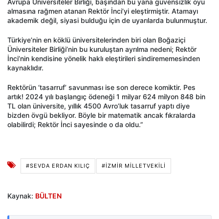
Avrupa Üniversiteler Birliği, başından bu yana güvensizlik oyu
almasına rağmen atanan Rektör İnci’yi eleştirmiştir. Atamayı
akademik değil, siyasi bulduğu için de uyarılarda bulunmuştur.
Türkiye’nin en köklü üniversitelerinden biri olan Boğaziçi
Üniversiteler Birliği’nin bu kuruluştan ayrılma nedeni; Rektör
İnci’nin kendisine yönelik haklı eleştirileri sindirememesinden
kaynaklıdır.
Rektörün ‘tasarruf’ savunması ise son derece komiktir. Pes
artık! 2024 yılı başlangıç ödeneği 1 milyar 624 milyon 848 bin
TL olan üniversite, yıllık 4500 Avro’luk tasarruf yaptı diye
bizden övgü bekliyor. Böyle bir matematik ancak fıkralarda
olabilirdi; Rektör İnci sayesinde o da oldu.”
#SEVDA ERDAN KILIÇ
#İZMIR MILLETVEKILI
Kaynak:
BÜLTEN