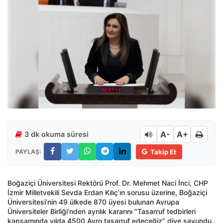
A-
A+
3 dk okuma süresi
PAYLAŞ:
Takip Et
Boğaziçi Üniversitesi Rektörü Prof. Dr. Mehmet Naci İnci, CHP
İzmir Milletvekili Sevda Erdan Kılıç’ın sorusu üzerine, Boğaziçi
Üniversitesi’nin 49 ülkede 870 üyesi bulunan Avrupa
Üniversiteler Birliği’nden ayrılık kararını “Tasarruf tedbirleri
kapsamında yılda 4500 Avro tasarruf edeceğiz” diye savundu.