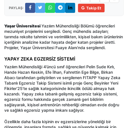
PAYLAŞ:
Takip Et
Yaşar Üniversitesi
Yazılım Mühendisliği Bölümü öğrencileri
mezuniyet projelerini sergiledi. Genç mühendis adayları;
tarımda rekolte tahmini ve verimlilikten, kişisel bakım ürünlerinin
içeriğinin analizine kadar hayata değer katan projeler üretti.
Projeler, Yaşar Üniversitesi Fuaye Alanı’nda sergilendi.
YAPAY ZEKA EGZERSİZ SİSTEMİ
Yazılım Mühendisliği 4’üncü sınıf öğrencileri Pelin Sude Kırlı,
Hande Hazan Keskin, Efe İlhan, Fahrettin Ege Bilge, Birkan
Abacı tarafından geliştirilen ve sergilenen FITAPP Yapay Zeka
Tabanlı Egzersiz Takip Sistemi isimli proje Genç Beyinler Yeni
Fikirler’25’te sağlık kategorisinde ikincilik ödülü almaya hak
kazandı. Yapay zeka tabanlı gelişmiş egzersiz takip sistemi,
egzersiz formu hakkında gerçek zamanlı geri bildirim
sağlayarak, kişisel antrenörün rehberliği olmadan evde doğru
ve sağlıklı egzersiz yapma imkanı sağlıyor.
Özellikle daha fazla kişinin ev egzersizlerine yöneldiği bir
dönemde, insanlara formda, sağlıklı ve güvende kalmak için