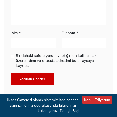
İsim
*
E-posta
*
Bir dahaki sefere yorum yaptığımda kullanılmak
üzere adımı ve e-posta adresimi bu tarayıcıya
kaydet.
Yorumu Gönder
İlkses Gazetesi olarak sistemimizde sadece
Kabul Ediyorum
sizin izinleriniz doğrultusunda bilgilerinizi
kullanıyoruz.
Detaylı Bilgi
SIRADAKİ HABER YÜKLENDİ