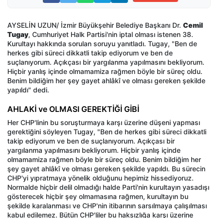
AYSELİN UZUN/ İzmir Büyükşehir Belediye Başkanı Dr.
Cemil
Tugay
, Cumhuriyet Halk Partisi'nin iptal olması istenen 38.
Kurultayı hakkında sorulan soruyu yanıtladı. Tugay, "Ben de
herkes gibi süreci dikkatli takip ediyorum ve ben de
suçlanıyorum. Açıkçası bir yargılanma yapılmasını bekliyorum.
Hiçbir yanlış içinde olmamamiza rağmen böyle bir süreç oldu.
Benim bildiğim her şey gayet ahlâkî ve olması gereken şekilde
yapıldı" dedi.
AHLAKİ ve OLMASI GEREKTİĞİ GİBİ
Her CHP'linin bu soruşturmaya karşı üzerine düşeni yapması
gerektiğini söyleyen Tugay, "Ben de herkes gibi süreci dikkatli
takip ediyorum ve ben de suçlanıyorum. Açıkçası bir
yargılanma yapılmasını bekliyorum. Hiçbir yanlış içinde
olmamamiza rağmen böyle bir süreç oldu. Benim bildiğim her
şey gayet ahlâkî ve olması gereken şekilde yapıldı. Bu sürecin
CHP'yi yıpratmaya yönelik olduğunu hepimiz hissediyoruz.
Normalde hiçbir delil olmadığı halde Parti'nin kurultayın yasadışı
gösterecek hiçbir şey olmamasına rağmen, kurultayın bu
şekilde karalanması ve CHP'nin itibarının sarsılmaya çalışılması
kabul edilemez. Bütün CHP'liler bu haksızlığa karşı üzerine