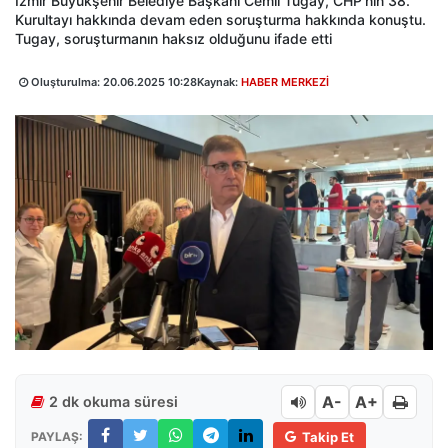
İzmir Büyükşehir Belediye Başkanı Cemil Tugay, CHP'nin 38.
Kurultayı hakkında devam eden soruşturma hakkında konuştu.
Tugay, soruşturmanın haksız olduğunu ifade etti
Oluşturulma:
20.06.2025 10:28
Kaynak:
HABER MERKEZİ
A-
A+
2 dk okuma süresi
PAYLAŞ:
Takip Et