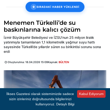
SIRADAKİ HABER YÜKLENDİ
Menemen Türkelli’de su
baskınlarına kalıcı çözüm
İzmir Büyükşehir Belediyesi ve İZSU’nun 25 milyon liralık
yatırımıyla tamamlanan 1,1 kilometrelik yağmur suyu hattı
sayesinde Türkelli’de yıllardır süren su birikintisi sorunu sona
erdi
Oluşturulma:
18.04.2026 15:09
Kaynak:
BÜLTEN
İlkses Gazetesi olarak sistemimizde sadece
Kabul Ediyorum
sizin izinleriniz doğrultusunda bilgilerinizi
kullanıyoruz.
Detaylı Bilgi