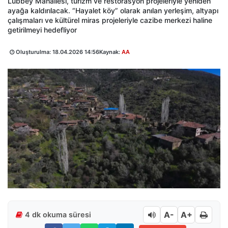
Lübbey Mahallesi, turizm ve restorasyon projeleriyle yeniden
ayağa kaldırılacak. “Hayalet köy” olarak anılan yerleşim, altyapı
çalışmaları ve kültürel miras projeleriyle cazibe merkezi haline
getirilmeyi hedefliyor
Oluşturulma:
18.04.2026 14:56
Kaynak:
AA
A-
A+
4 dk okuma süresi