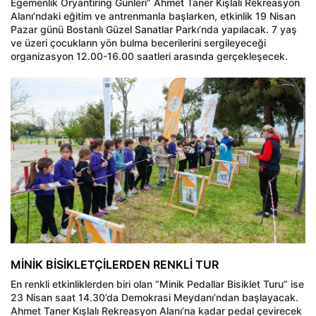
Egemenlik Oryantiring Günleri” Ahmet Taner Kışlalı Rekreasyon
Alanı’ndaki eğitim ve antrenmanla başlarken, etkinlik 19 Nisan
Pazar günü Bostanlı Güzel Sanatlar Parkı’nda yapılacak. 7 yaş
ve üzeri çocukların yön bulma becerilerini sergileyeceği
organizasyon 12.00-16.00 saatleri arasında gerçekleşecek.
MİNİK BİSİKLETÇİLERDEN RENKLİ TUR
En renkli etkinliklerden biri olan “Minik Pedallar Bisiklet Turu” ise
23 Nisan saat 14.30’da Demokrasi Meydanı’ndan başlayacak.
Ahmet Taner Kışlalı Rekreasyon Alanı’na kadar pedal çevirecek