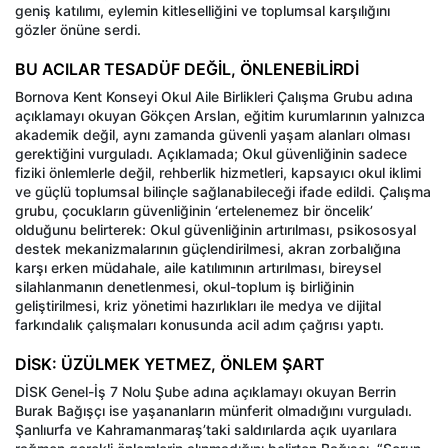
geniş katılımı, eylemin kitleselliğini ve toplumsal karşılığını
gözler önüne serdi.
BU ACILAR TESADÜF DEĞİL, ÖNLENEBİLİRDİ
Bornova Kent Konseyi Okul Aile Birlikleri Çalışma Grubu adına
açıklamayı okuyan Gökçen Arslan, eğitim kurumlarının yalnızca
akademik değil, aynı zamanda güvenli yaşam alanları olması
gerektiğini vurguladı. Açıklamada; Okul güvenliğinin sadece
fiziki önlemlerle değil, rehberlik hizmetleri, kapsayıcı okul iklimi
ve güçlü toplumsal bilinçle sağlanabileceği ifade edildi. Çalışma
grubu, çocukların güvenliğinin ‘ertelenemez bir öncelik’
olduğunu belirterek: Okul güvenliğinin artırılması, psikososyal
destek mekanizmalarının güçlendirilmesi, akran zorbalığına
karşı erken müdahale, aile katılımının artırılması, bireysel
silahlanmanın denetlenmesi, okul-toplum iş birliğinin
geliştirilmesi, kriz yönetimi hazırlıkları ile medya ve dijital
farkındalık çalışmaları konusunda acil adım çağrısı yaptı.
DİSK: ÜZÜLMEK YETMEZ, ÖNLEM ŞART
DİSK Genel-İş 7 Nolu Şube adına açıklamayı okuyan Berrin
Burak Bağışçı ise yaşananların münferit olmadığını vurguladı.
Şanlıurfa ve Kahramanmaraş’taki saldırılarda açık uyarılara