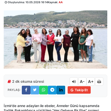
Oluşturulma:
10.05.2026 16:14
Kaynak:
AA
A-
A+
2 dk okuma süresi
PAYLAŞ:
Takip Et
İzmir’de anne adayları ile ebeler, Anneler Günü kapsamında
Sağlık Bakanlığınca yürütülen "Her Gebeye Bir Ebe" projesi