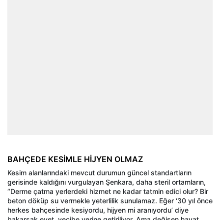
BAHÇEDE KESİMLE HİJYEN OLMAZ
Kesim alanlarındaki mevcut durumun güncel standartların
gerisinde kaldığını vurgulayan Şenkara, daha steril ortamların,
“Derme çatma yerlerdeki hizmet ne kadar tatmin edici olur? Bir
beton döküp su vermekle yeterlilik sunulamaz. Eğer ‘30 yıl önce
herkes bahçesinde kesiyordu, hijyen mi aranıyordu’ diye
bakarsak evet, vecibe yerine getiriliyor. Ama değişen hayat