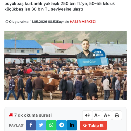
büyükbaş kurbanlık yaklaşık 250 bin TL’ye, 50–55 kiloluk
küçükbaş ise 30 bin TL seviyesine ulaştı
Oluşturulma:
11.05.2026 08:53
Kaynak:
HABER MERKEZİ
A-
A+
7 dk okuma süresi
PAYLAŞ:
Takip Et