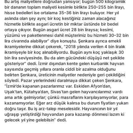
Bu artış maliyetlere doğrudan yansıyor; bugün 500 kilogramlık
bir dananın toplam maliyeti kesimle birlikte 250–255 bin lirayı,
hisse bedelleri ise ortalama 35–36 bin lirayı buluyor. Her yıl
aslında olan şey aynı; bir koç kestiğiniz zaman alacağınız
hizmetle birlikte asgari ücretin bir miktar üstünde bir bedel
ortaya çıkıyor. Bugün asgari ücret 28 bin liraysa; kesimi,
yüzümü ve paketlenmesi dahil müşterimiz bu hizmeti 30–32 bin
lira civarında alabiliyor” diye konuştu. Şenkara ayrıca emekli
ikramiyelerine dikkat çekerek, “2018 yılında verilen 4 bin liralık
ikramiyeyle bir koç alınabiliyordu. Bugün aynı koç yaklaşık 30
bin lira seviyesinde. Bu da alım gücündeki düşüşü net şekilde
gösteriyor” dedi. İzmir dışından kente gelen kurbanlık hayvan
sayısında geçmiş yıllara oranla ciddi bir azalma olduğunu
belirten Şenkara, üreticinin maliyetler nedeniyle geri çekildiğini
söyledi. Pazar yerlerindeki daralmaya dikkat çeken Şenkara,
“İzmir’de kapanan pazarlarımız var. Eskiden Afyon’dan,
Uşak’tan, Kütahya’dan, Sivas’tan gelen hayvancılarımız vardı
ama artık gelmiyorlar; çünkü masraflarını karşılayamıyorlar, para
kazanamıyorlar. Eğer arz düşük kalırsa bu durum fiyatları yukarı
doğru taşır. Bu iş arz-talep meselesidir. Hayvancının bir yıl
uğraşıp yetiştirdiği hayvandan para kazanıp dönmesi lazım ki
gelecek yıl yine gelebilsin” dedi.