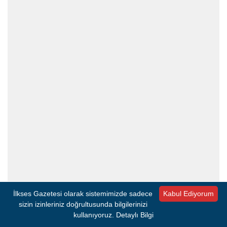
İlkses Gazetesi olarak sistemimizde sadece
Kabul Ediyorum
sizin izinleriniz doğrultusunda bilgilerinizi
İlk kez anne olmaya hazırlanan Ayşe Demir ise Sağlık
kullanıyoruz.
Detaylı Bilgi
Bakanlığının mobil uygulaması sayesinde pek çok bilgi
edindiğini söyledi. Anneler Günü kapsamında güzel bir etkinlik