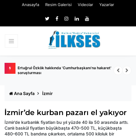
Anasayfa
Resim Galerisi
Videolar
Yazarlar
 belli
Ertuğrul Özkök hakkında 'Cumhurbaşkanı'na hakaret'
Ç
soruşturması
k
Ana Sayfa
İzmir
İzmir’de kurban pazarı el yakıyor
İzmir’de kurbanlık fiyatları bu yıl yüzde 40 ila 50 arasında arttı.
Canlı baskül fiyatları büyükbaşta 470–500 TL, küçükbaşta
480–600 TL bandına çıkarken, ortalama 500 kiloluk bir