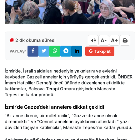
A-
A+
2 dk okuma süresi
PAYLAŞ:
Takip Et
İzmir’de, İsrail saldırıları nedeniyle yakınlarını ve evlerini
kaybeden Gazzeli anneler için yürüyüş gerçekleştirildi. ÖNDER
İmam Hatipliler Derneği öncülüğünde düzenlenen etkinlikte
katılımcılar, Balçova Terapi Ormanı girişinden Manastır
Tepesi’ne kadar yürüdü.
İzmir’de Gazze’deki annelere dikkat çekildi
"Bir anne direnir, bir millet dirilir", "Gazze'de anne olmak
direnmektir" ve "Cennet annelerin ayaklarının altındadır" yazılı
dövizleri taşıyan katılımcılar, Manastır Tepesi'ne kadar yürüdü.
Açıklamada görüşlerine yer verilen derneğin il başkanı İzzet