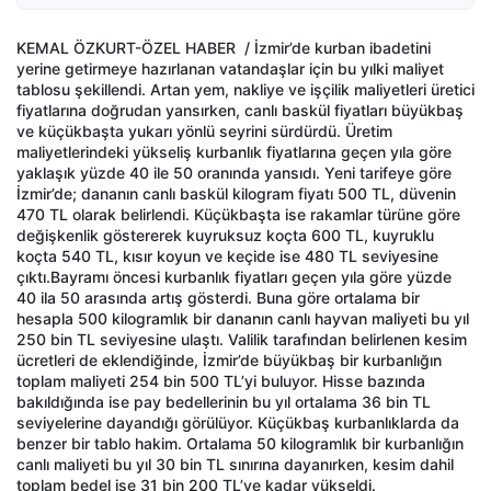
KEMAL ÖZKURT-ÖZEL HABER / İzmir’de kurban ibadetini
yerine getirmeye hazırlanan vatandaşlar için bu yılki maliyet
tablosu şekillendi. Artan yem, nakliye ve işçilik maliyetleri üretici
fiyatlarına doğrudan yansırken, canlı baskül fiyatları büyükbaş
ve küçükbaşta yukarı yönlü seyrini sürdürdü. Üretim
maliyetlerindeki yükseliş kurbanlık fiyatlarına geçen yıla göre
yaklaşık yüzde 40 ile 50 oranında yansıdı. Yeni tarifeye göre
İzmir’de; dananın canlı baskül kilogram fiyatı 500 TL, düvenin
470 TL olarak belirlendi. Küçükbaşta ise rakamlar türüne göre
değişkenlik göstererek kuyruksuz koçta 600 TL, kuyruklu
koçta 540 TL, kısır koyun ve keçide ise 480 TL seviyesine
çıktı.Bayramı öncesi kurbanlık fiyatları geçen yıla göre yüzde
40 ila 50 arasında artış gösterdi. Buna göre ortalama bir
hesapla 500 kilogramlık bir dananın canlı hayvan maliyeti bu yıl
250 bin TL seviyesine ulaştı. Valilik tarafından belirlenen kesim
ücretleri de eklendiğinde, İzmir’de büyükbaş bir kurbanlığın
toplam maliyeti 254 bin 500 TL’yi buluyor. Hisse bazında
bakıldığında ise pay bedellerinin bu yıl ortalama 36 bin TL
seviyelerine dayandığı görülüyor. Küçükbaş kurbanlıklarda da
benzer bir tablo hakim. Ortalama 50 kilogramlık bir kurbanlığın
canlı maliyeti bu yıl 30 bin TL sınırına dayanırken, kesim dahil
toplam bedel ise 31 bin 200 TL’ye kadar yükseldi.