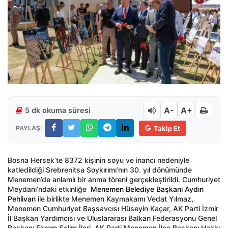
A-
A+
5 dk okuma süresi
PAYLAŞ:
Takip Et
Bosna Hersek’te 8372 kişinin soyu ve inancı nedeniyle
katledildiği Srebrenitsa Soykırımı’nın 30. yıl dönümünde
Menemen’de anlamlı bir anma töreni gerçekleştirildi. Cumhuriyet
Meydanı’ndaki etkinliğe
Menemen Belediye Başkanı Aydın
Pehlivan
ile birlikte Menemen Kaymakamı Vedat Yılmaz,
Menemen Cumhuriyet Başsavcısı Hüseyin Kaçar, AK Parti İzmir
İl Başkan Yardımcısı ve Uluslararası Balkan Federasyonu Genel
Başkanı Ekrem Selim İleri, AK Parti Menemen İlçe Başkanı Hakkı