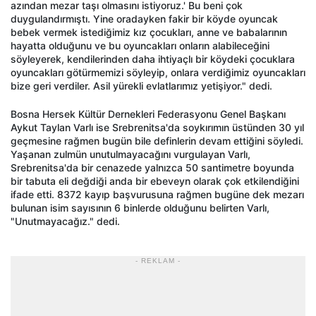
azından mezar taşı olmasını istiyoruz.' Bu beni çok
duygulandırmıştı. Yine oradayken fakir bir köyde oyuncak
bebek vermek istediğimiz kız çocukları, anne ve babalarının
hayatta olduğunu ve bu oyuncakları onların alabileceğini
söyleyerek, kendilerinden daha ihtiyaçlı bir köydeki çocuklara
oyuncakları götürmemizi söyleyip, onlara verdiğimiz oyuncakları
bize geri verdiler. Asil yürekli evlatlarımız yetişiyor." dedi.
Bosna Hersek Kültür Dernekleri Federasyonu Genel Başkanı
Aykut Taylan Varlı ise Srebrenitsa'da soykırımın üstünden 30 yıl
geçmesine rağmen bugün bile definlerin devam ettiğini söyledi.
Yaşanan zulmün unutulmayacağını vurgulayan Varlı,
Srebrenitsa'da bir cenazede yalnızca 50 santimetre boyunda
bir tabuta eli değdiği anda bir ebeveyn olarak çok etkilendiğini
ifade etti. 8372 kayıp başvurusuna rağmen bugüne dek mezarı
bulunan isim sayısının 6 binlerde olduğunu belirten Varlı,
"Unutmayacağız." dedi.
- REKLAM -