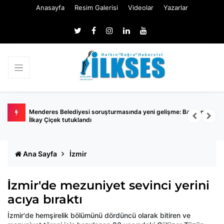
Anasayfa
Resim Galerisi
Videolar
Yazarlar
Menderes Belediyesi soruşturmasında yeni gelişme: Başkan
T
İlkay Çiçek tutuklandı
Ana Sayfa
İzmir
İzmir'de mezuniyet sevinci yerini
acıya bıraktı
İzmir'de hemşirelik bölümünü dördüncü olarak bitiren ve