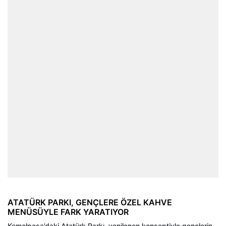
ATATÜRK PARKI, GENÇLERE ÖZEL KAHVE
MENÜSÜYLE FARK YARATIYOR
Kemalpaşa’daki Atatürk Parkı, yenilenen konseptiyle gençlerin