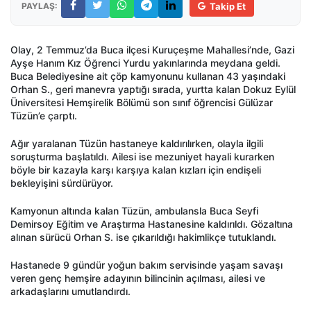
PAYLAŞ:
Takip Et
Olay, 2 Temmuz’da Buca ilçesi Kuruçeşme Mahallesi’nde, Gazi
Ayşe Hanım Kız Öğrenci Yurdu yakınlarında meydana geldi.
Buca Belediyesine ait çöp kamyonunu kullanan 43 yaşındaki
Orhan S., geri manevra yaptığı sırada, yurtta kalan Dokuz Eylül
Üniversitesi Hemşirelik Bölümü son sınıf öğrencisi Gülüzar
Tüzün’e çarptı.
Ağır yaralanan Tüzün hastaneye kaldırılırken, olayla ilgili
soruşturma başlatıldı. Ailesi ise mezuniyet hayali kurarken
böyle bir kazayla karşı karşıya kalan kızları için endişeli
bekleyişini sürdürüyor.
Kamyonun altında kalan Tüzün, ambulansla Buca Seyfi
Demirsoy Eğitim ve Araştırma Hastanesine kaldırıldı. Gözaltına
alınan sürücü Orhan S. ise çıkarıldığı hakimlikçe tutuklandı.
Hastanede 9 gündür yoğun bakım servisinde yaşam savaşı
veren genç hemşire adayının bilincinin açılması, ailesi ve
arkadaşlarını umutlandırdı.