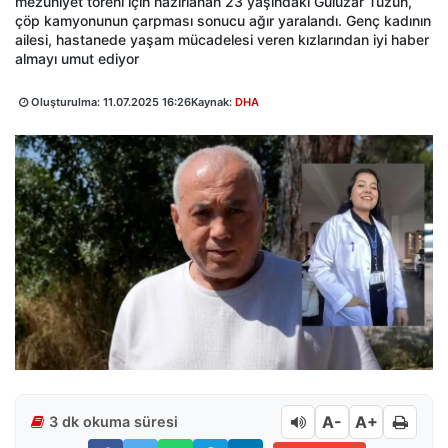
mezuniyet töreni için hazırlanan 23 yaşındaki Gülüzar Tüzün,
çöp kamyonunun çarpması sonucu ağır yaralandı. Genç kadının
ailesi, hastanede yaşam mücadelesi veren kızlarından iyi haber
almayı umut ediyor
Oluşturulma:
11.07.2025 16:26
Kaynak:
DHA
A-
A+
3 dk okuma süresi