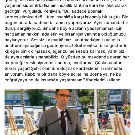
yaşanan sistemli katliamın insanlık tarihine kara bir leke olarak
geçtiğini vurguladı. Pehlivan, “Bu, sadece Boşnak
kardeşlerimize değil, tüm insanlığa karşı işlenmiş bir suçtu. Biz
bugün burada sadece bir anma yapmıyoruz. Aynı zamanda bir
duruş sergiliyoruz. Bir daha böyle acıların yaşanmaması için,
her zaman hakkın, adaletin ve insanlığın yanında olduğumuzu
haykırıyoruz. Sessiz kalmadığımızı, unutmadığımızı ve asla
unutturmayacağımızı gösteriyoruz! Srebrenitsa, bize gösterdi
ki; eğer birlik olmazsak, eğer zulme sessiz kalırsak, yarın biz
de aynı acılarla sınanabiliriz. O yüzden bu meydanda duran her
bir yüreğe sesleniyorum: Unutma, unutturma! Çünkü unutan,
tekrar yaşar! Şehit olan tüm Boşnak kardeşlerimizi rahmetle
anıyorum. Rabbim bir daha böyle acıları ne Bosna’ya, ne bu
coğrafyaya ne de insanlığa yaşatmasın." ifadelerini kullandı.