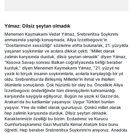
Yılmaz: Dilsiz şeytan olmadık
Menemen Kaymakamı Vedat Yılmaz, Srebrenitsa Soykırımı
anmasında yaptığı konuşmada, Aliya İzzetbegovic’in
“Dostlarımızın sessizliği” sözlerine atıfta bulunarak, 21. yüzyılda
yaşanan soykırımlar ve acılara dikkat çekti. “Millet olarak
zalimin karşısında durduk, dilsiz şeytan olmadık” diyen Yılmaz,
"Kosova Savaşı sonrası Balkan coğrafyasında birliği beraber
kurduk." diyen Menemen Kaymakamı Yılmaz, "21. yüzyıl ne
yazık ki birçok insanın soykırımlarla, acılarla karşılaştığı bir yıl
oldu. Srebrenitsa'da Birleşmiş Milletler'in ihmal ve ihlalleri
ölümlerle sonuçlandı. Çok hüzünlü bir olay bu. Öncelikle Aliya
İzzetbegovic önderliğinde tüm direnişçilerin kahramanlığı
karşısında saygıyla eğiliyoruz. Bugün ne yazık ki Gazze'de,
Arakan'da bu katliamlar yaşanıyor. Uygur Türkleri bunları
yaşıyor. Yine de millet olarak gururluyuz. Çünkü millet olarak
hep zalimin karşısında durduk. Dilsiz şeytan olmadık.
Karakterimizin özelliği bu bizim. Ecdadımız ve Kurucu
Cumhurbaşkanımız Gazi Mustafa Kemal Atatürk bize bunu
öğretti. Hep beraber Srebrenitsa Soykırımı'nı anıyoruz. Anadolu