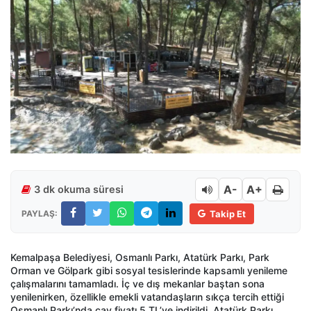
A-
A+
3 dk okuma süresi
PAYLAŞ:
Takip Et
Kemalpaşa Belediyesi, Osmanlı Parkı, Atatürk Parkı, Park
Orman ve Gölpark gibi sosyal tesislerinde kapsamlı yenileme
çalışmalarını tamamladı. İç ve dış mekanlar baştan sona
yenilenirken, özellikle emekli vatandaşların sıkça tercih ettiği
Osmanlı Parkı’nda çay fiyatı 5 TL’ye indirildi. Atatürk Parkı