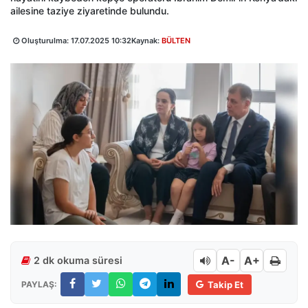
ailesine taziye ziyaretinde bulundu.
Oluşturulma:
17.07.2025 10:32
Kaynak:
BÜLTEN
A-
A+
2 dk okuma süresi
PAYLAŞ:
Takip Et