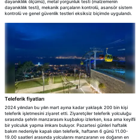
dayanıklılık ölçümü), metal yorgunluk testi (malzemenin
dayanıklılık testi), mekanik parçaların kontrolü, asansör sistem
kontrolü ve genel güvenlik testleri eksiksiz biçimde uygulandı.
Teleferik fiyatları
2024 yılından bu yılın mart ayına kadar yaklaşık 200 bin kişi
teleferik işletmesini ziyaret etti. Ziyaretçiler teleferik yolculuğu
sırasında şehrin manzarasını kuşbakışı izlerken, kısa ama keyifli
bir yolculuk yapma imkanı buluyor. Pazartesi günleri haftalık
bakım nedeniyle kapalı olan teleferik, haftanın 6 günü 11.00-
19.00 saatleri arasında yolcularını manzaranın ve doğanın en