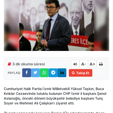
A-
A+
3 dk okuma süresi
PAYLAŞ:
Takip Et
Cumhuriyet Halk Partisi İzmir Milletvekili Yüksel Taşkın, Buca
Kırıklar Cezaevinde tutuklu bulunan CHP İzmir il başkanı Şenol
Aslanoğlu, önceki dönem büyükşehir belediye başkanı Tunç
Soyer ve Mehmet Ali Çalışkan’ı ziyaret etti.