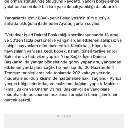
de orman statüsünde olduğunu kaydetti. Yangın bölgelerinde
yakıt tankerleri ile 9 bin litre yakıt ikmali yapıldığı da aktarıldı.
Yangınlarda İzmir Büyükşehir Belediyesi'nin tüm gücüyle
sahada olduğunu ifade eden Ayatar, şunları söyledi:
“Veteriner İşleri Dairesi Başkanlığı koordinasyonunda 18 araç
ve 50’den fazla personel ile yangınlardan etkilenen sahipsiz ve
sahipli hayvanlara müdahale edildi. Küçükbaş, büyükbaş
hayvanların yanı sıra kedi, köpek, kanatlı türleri tahliye edildi.
Bakımları ve tedavileri yapıldı. Yine Sağlık İşleri Dairesi
Başkanlığı da yangın bölgelerinde görev yapanlara, yangından
etkilenen yurttaşlara sağlık hizmeti sundu. 30 Haziran ile 4
Temmuz tarihleri arasında toplamda 202 vakaya yerinde
müdahale edildi. 3 kişinin de hastanelere nakli sağlandı. Ayrıca
yangın bölgelerinde ilaç ve malzeme dağıtımı yapıldı. Makine
İkmal, Bakım ve Onarım Dairesi Başkanlığı ise yangınlara
müdahalede bulunurken arızalanan araçların tamir işlemlerini
gerçekleştirdi.”
- REKLAM -