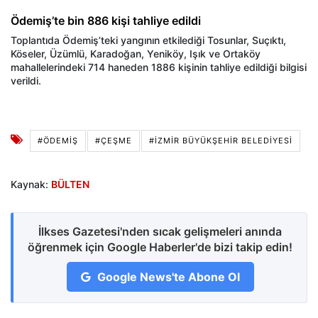
Ödemiş’te bin 886 kişi tahliye edildi
Toplantıda Ödemiş’teki yangının etkilediği Tosunlar, Suçıktı,
Köseler, Üzümlü, Karadoğan, Yeniköy, Işık ve Ortaköy
mahallelerindeki 714 haneden 1886 kişinin tahliye edildiği bilgisi
verildi.
#ÖDEMIŞ
#ÇEŞME
#İZMIR BÜYÜKŞEHIR BELEDIYESI
Kaynak:
BÜLTEN
İlkses Gazetesi'nden sıcak gelişmeleri anında
öğrenmek için Google Haberler'de bizi takip edin!
Google News'te Abone Ol