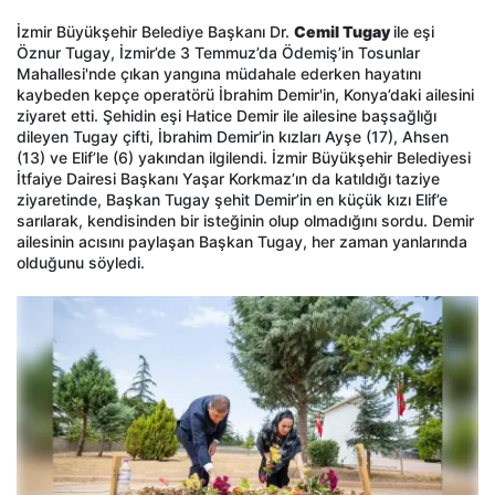
İzmir Büyükşehir Belediye Başkanı Dr.
Cemil Tugay
ile eşi
Öznur Tugay, İzmir’de 3 Temmuz’da Ödemiş’in Tosunlar
Mahallesi'nde çıkan yangına müdahale ederken hayatını
kaybeden kepçe operatörü İbrahim Demir'in, Konya’daki ailesini
ziyaret etti. Şehidin eşi Hatice Demir ile ailesine başsağlığı
dileyen Tugay çifti, İbrahim Demir’in kızları Ayşe (17), Ahsen
(13) ve Elif’le (6) yakından ilgilendi. İzmir Büyükşehir Belediyesi
İtfaiye Dairesi Başkanı Yaşar Korkmaz’ın da katıldığı taziye
ziyaretinde, Başkan Tugay şehit Demir’in en küçük kızı Elif’e
sarılarak, kendisinden bir isteğinin olup olmadığını sordu. Demir
ailesinin acısını paylaşan Başkan Tugay, her zaman yanlarında
olduğunu söyledi.