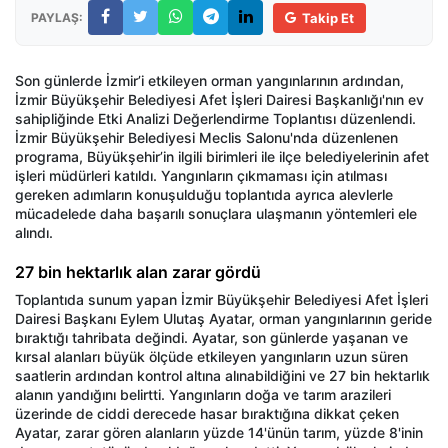
PAYLAŞ:
Takip Et
Son günlerde İzmir’i etkileyen orman yangınlarının ardından,
İzmir Büyükşehir Belediyesi Afet İşleri Dairesi Başkanlığı'nın ev
sahipliğinde Etki Analizi Değerlendirme Toplantısı düzenlendi.
İzmir Büyükşehir Belediyesi Meclis Salonu'nda düzenlenen
programa, Büyükşehir’in ilgili birimleri ile ilçe belediyelerinin afet
işleri müdürleri katıldı. Yangınların çıkmaması için atılması
gereken adımların konuşulduğu toplantıda ayrıca alevlerle
mücadelede daha başarılı sonuçlara ulaşmanın yöntemleri ele
alındı.
27 bin hektarlık alan zarar gördü
Toplantıda sunum yapan İzmir Büyükşehir Belediyesi Afet İşleri
Dairesi Başkanı Eylem Ulutaş Ayatar, orman yangınlarının geride
bıraktığı tahribata değindi. Ayatar, son günlerde yaşanan ve
kırsal alanları büyük ölçüde etkileyen yangınların uzun süren
saatlerin ardından kontrol altına alınabildiğini ve 27 bin hektarlık
alanın yandığını belirtti. Yangınların doğa ve tarım arazileri
üzerinde de ciddi derecede hasar bıraktığına dikkat çeken
Ayatar, zarar gören alanların yüzde 14'ünün tarım, yüzde 8'inin