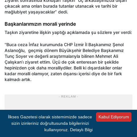
Ziyaret sonrasında konuşan Taşkın “Üç arkadaşımızda dışarı
çıkacak ama onları burada tutanlar utanacak ve tarihi bir
mağlubiyet yaşayacaklar” dedi.
Başkanlarımızın morali yerinde
Taşkın ziyaretine ilişkin yaptığı açıklamada şu sözlere yer verdi:
''Buca ceza İnfaz kurumunda CHP İzmir İl Başkanımız Şenol
Aslanoğlu, geçmiş dönem Büyükşehir Belediye Başkanımız
Tunç Soyer ve değerli araştırmalarıyla bilinen Mehmet Ali
Çalışkan’ı ziyaret ettim. Üçü de çok enteresan bir şekilde
hepinizden çok daha moralliydiler. Belli ki dışardakiler onlar
kadar moralli olamıyor, zaten dışarısı içerisi diye de bir fark
kalmadı artık.
- REKLAM -
İlkses Gazetesi olarak sistemimizde sadece
Kabul Ediyorum
sizin izinleriniz doğrultusunda bilgilerinizi
kullanıyoruz.
Detaylı Bilgi