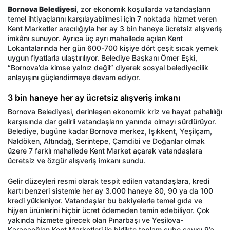
Bornova Belediyesi
, zor ekonomik koşullarda vatandaşların
temel ihtiyaçlarını karşılayabilmesi için 7 noktada hizmet veren
Kent Marketler aracılığıyla her ay 3 bin haneye ücretsiz alışveriş
imkânı sunuyor. Ayrıca üç ayrı mahallede açılan Kent
Lokantalarında her gün 600-700 kişiye dört çeşit sıcak yemek
uygun fiyatlarla ulaştırılıyor. Belediye Başkanı Ömer Eşki,
“Bornova’da kimse yalnız değil” diyerek sosyal belediyecilik
anlayışını güçlendirmeye devam ediyor.
3 bin haneye her ay ücretsiz alışveriş imkanı
Bornova Belediyesi, derinleşen ekonomik kriz ve hayat pahalılığı
karşısında dar gelirli vatandaşların yanında olmayı sürdürüyor.
Belediye, bugüne kadar Bornova merkez, Işıkkent, Yeşilçam,
Naldöken, Altındağ, Serintepe, Çamdibi ve Doğanlar olmak
üzere 7 farklı mahallede Kent Market açarak vatandaşlara
ücretsiz ve özgür alışveriş imkanı sundu.
Gelir düzeyleri resmi olarak tespit edilen vatandaşlara, kredi
kartı benzeri sistemle her ay 3.000 haneye 80, 90 ya da 100
kredi yükleniyor. Vatandaşlar bu bakiyelerle temel gıda ve
hijyen ürünlerini hiçbir ücret ödemeden temin edebiliyor. Çok
yakında hizmete girecek olan Pınarbaşı ve Yeşilova-
Karacaoğlan Kent Marketleri ile birlikte toplam şube sayısı 9’a