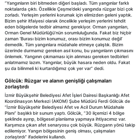
“Yangınların biri bitmeden diğeri başladı. Tüm yangınlar farklı
noktalarda çıktı. Özellikle Çeşme’deki yangında rüzgar bizi çok
zorladı. Yerleşim yerlerini korumak için elimizden geleni yaptık.
Bizim şehir itfaiyesi olarak öncelikle yerleşim yerlerini tehdit
eden bölgelerde tedbir almamız gerekiyor. Orman yangınları,
Orman Genel Müdürlüğü’nün sorumluluğunda. Fakat biz hiçbir
zaman ‘Burası bizim konumuz, orası bizim konumuz değil’
demedik. Tüm yangınlara müdahale etmeye çalıştık. Bizim
üzerinde durmamız gereken asıl konu, bu yangınların çıkmasını
önlemek. Yangının çıkmaması için alınması gereken tedbirleri
anlatmamız lazım. Yangınlar, büyük hasara neden oldu. Fakat
şu da bilinmeli ki kurtardığımız çok yer var” dedi.
Gölcük: Rüzgar ve alanın genişliği çalışmaları
zorlaştırdı
İzmir Büyükşehir Belediyesi Afet İşleri Dairesi Başkanlığı Afet
Koordinasyon Merkezi (AKOM) Şube Müdürü Ferdi Gölcük de
“İzmir Büyükşehir Belediyesi Afet ve Acil Durum Müdahale
Planı” başlıklı bir sunum yaptı. Gölcük, “30 ilçemizi 4 bölge
şeklinde ayırıp, bölgesel planlama yapmaya ihtiyacımız var.
Karşımıza çıkan afet senaryosu çok büyük. Rüzgarın yönü takip
edilemiyor. Yangın bölgesinin geniş olması, çalışmaları
zorlaştırdı” ifadelerini kullandı.