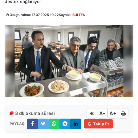
destek sağlanıyor
Oluşturulma:
17.07.2025 10:22
Kaynak:
BÜLTEN
A-
A+
3 dk okuma süresi
PAYLAŞ:
Takip Et