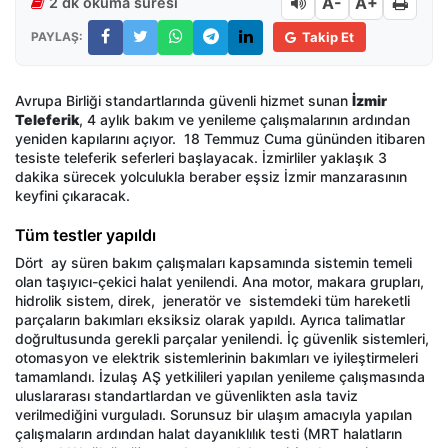
A-
A+
2 dk okuma süresi
PAYLAŞ:
Takip Et
Avrupa Birliği standartlarında güvenli hizmet sunan
İzmir
Teleferik
, 4 aylık bakım ve yenileme çalışmalarının ardından
yeniden kapılarını açıyor. 18 Temmuz Cuma gününden itibaren
tesiste teleferik seferleri başlayacak. İzmirliler yaklaşık 3
dakika sürecek yolculukla beraber eşsiz İzmir manzarasının
keyfini çıkaracak.
Tüm testler yapıldı
Dört ay süren bakım çalışmaları kapsamında sistemin temeli
olan taşıyıcı-çekici halat yenilendi. Ana motor, makara grupları,
hidrolik sistem, direk, jeneratör ve sistemdeki tüm hareketli
parçaların bakımları eksiksiz olarak yapıldı. Ayrıca talimatlar
doğrultusunda gerekli parçalar yenilendi. İç güvenlik sistemleri,
otomasyon ve elektrik sistemlerinin bakımları ve iyileştirmeleri
tamamlandı. İzulaş AŞ yetkilileri yapılan yenileme çalışmasında
uluslararası standartlardan ve güvenlikten asla taviz
verilmediğini vurguladı. Sorunsuz bir ulaşım amacıyla yapılan
çalışmaların ardından halat dayanıklılık testi (MRT halatların