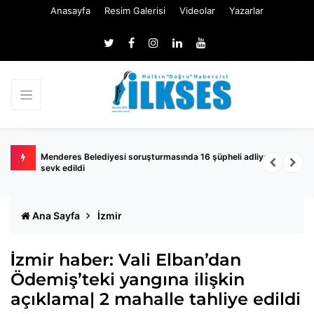
Anasayfa
Resim Galerisi
Videolar
Yazarlar
de
Menderes Belediyesi soruşturmasında 16 şüpheli adliyeye
M
sevk edildi
k
Ana Sayfa
İzmir
İzmir haber: Vali Elban’dan
Ödemiş’teki yangına ilişkin
açıklama| 2 mahalle tahliye edildi