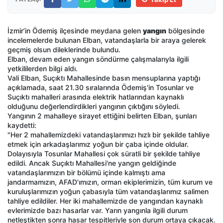
İzmir’in Ödemiş ilçesinde meydana gelen
yangın
bölgesinde
incelemelerde bulunan Elban, vatandaşlarla bir araya gelerek
geçmiş olsun dileklerinde bulundu.
Elban, devam eden yangın söndürme çalışmalarıyla ilgili
yetkililerden bilgi aldı.
Vali Elban, Suçıktı Mahallesinde basın mensuplarına yaptığı
açıklamada, saat 21.30 sıralarında Ödemiş'in Tosunlar ve
Suçıktı mahalleri arasında elektrik hatlarından kaynaklı
olduğunu değerlendirdikleri yangının çıktığını söyledi.
Yangının 2 mahalleye sirayet ettiğini belirten Elban, şunları
kaydetti:
"Her 2 mahallemizdeki vatandaşlarımızı hızlı bir şekilde tahliye
etmek için arkadaşlarımız yoğun bir çaba içinde oldular.
Dolayısıyla Tosunlar Mahallesi çok süratli bir şekilde tahliye
edildi. Ancak Suçıktı Mahallesi'ne yangın geldiğinde
vatandaşlarımızın bir bölümü içinde kalmıştı ama
jandarmamızın, AFAD'ımızın, orman ekiplerimizin, tüm kurum ve
kuruluşlarımızın yoğun çabasıyla tüm vatandaşlarımız salimen
tahliye edildiler. Her iki mahallemizde de yangından kaynaklı
evlerimizde bazı hasarlar var. Yarın yangınla ilgili durum
netleştikten sonra hasar tespitleriyle son durum ortaya çıkacak.