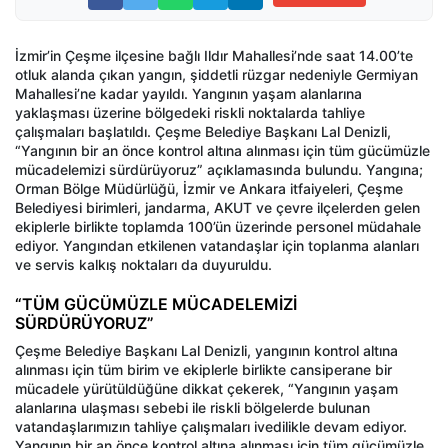
İzmir’in Çeşme ilçesine bağlı Ildır Mahallesi’nde saat 14.00’te
otluk alanda çıkan yangın, şiddetli rüzgar nedeniyle Germiyan
Mahallesi’ne kadar yayıldı. Yangının yaşam alanlarına
yaklaşması üzerine bölgedeki riskli noktalarda tahliye
çalışmaları başlatıldı. Çeşme Belediye Başkanı Lal Denizli,
“Yangının bir an önce kontrol altına alınması için tüm gücümüzle
mücadelemizi sürdürüyoruz” açıklamasında bulundu. Yangına;
Orman Bölge Müdürlüğü, İzmir ve Ankara itfaiyeleri, Çeşme
Belediyesi birimleri, jandarma, AKUT ve çevre ilçelerden gelen
ekiplerle birlikte toplamda 100’ün üzerinde personel müdahale
ediyor. Yangından etkilenen vatandaşlar için toplanma alanları
ve servis kalkış noktaları da duyuruldu.
“TÜM GÜCÜMÜZLE MÜCADELEMİZİ
SÜRDÜRÜYORUZ”
Çeşme Belediye Başkanı Lal Denizli, yangının kontrol altına
alınması için tüm birim ve ekiplerle birlikte cansiperane bir
mücadele yürütüldüğüne dikkat çekerek, “Yangının yaşam
alanlarına ulaşması sebebi ile riskli bölgelerde bulunan
vatandaşlarımızın tahliye çalışmaları ivedilikle devam ediyor.
Yangının bir an önce kontrol altına alınması için tüm gücümüzle