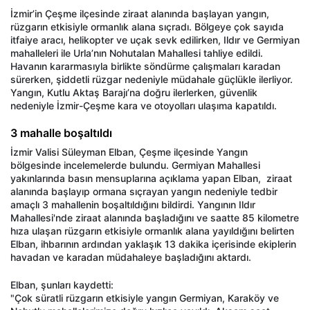
İzmir’in Çeşme ilçesinde ziraat alanında başlayan yangın,
rüzgarın etkisiyle ormanlık alana sıçradı. Bölgeye çok sayıda
itfaiye aracı, helikopter ve uçak sevk edilirken, Ildır ve Germiyan
mahalleleri ile Urla’nın Nohutalan Mahallesi tahliye edildi.
Havanın kararmasıyla birlikte söndürme çalışmaları karadan
sürerken, şiddetli rüzgar nedeniyle müdahale güçlükle ilerliyor.
Yangın, Kutlu Aktaş Barajı’na doğru ilerlerken, güvenlik
nedeniyle İzmir-Çeşme kara ve otoyolları ulaşıma kapatıldı.
3 mahalle boşaltıldı
İzmir Valisi Süleyman Elban, Çeşme ilçesinde Yangın
bölgesinde incelemelerde bulundu. Germiyan Mahallesi
yakınlarında basın mensuplarına açıklama yapan Elban, ziraat
alanında başlayıp ormana sıçrayan yangın nedeniyle tedbir
amaçlı 3 mahallenin boşaltıldığını bildirdi. Yangının Ildır
Mahallesi'nde ziraat alanında başladığını ve saatte 85 kilometre
hıza ulaşan rüzgarın etkisiyle ormanlık alana yayıldığını belirten
Elban, ihbarının ardından yaklaşık 13 dakika içerisinde ekiplerin
havadan ve karadan müdahaleye başladığını aktardı.
Elban, şunları kaydetti:
"Çok süratli rüzgarın etkisiyle yangın Germiyan, Karaköy ve