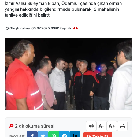
İzmir Valisi Süleyman Elban, Ödemiş ilçesinde çıkan orman
yangını hakkında bilgilendirmede bulunarak, 2 mahallenin
tahliye edildiğini belirtti.
Oluşturulma:
03.07.2025 09:01
Kaynak:
AA
A-
A+
2 dk okuma süresi
PAYLAŞ:
Takip Et