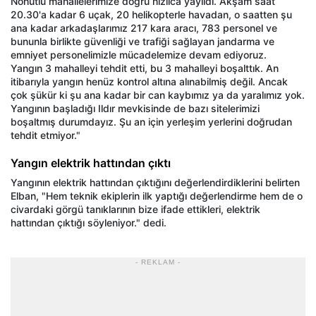
Nohutlu mahallelerimize doğru hızlıca yayıldı. Akşam saat
20.30'a kadar 6 uçak, 20 helikopterle havadan, o saatten şu
ana kadar arkadaşlarımız 217 kara aracı, 783 personel ve
bununla birlikte güvenliği ve trafiği sağlayan jandarma ve
emniyet personelimizle mücadelemize devam ediyoruz.
Yangın 3 mahalleyi tehdit etti, bu 3 mahalleyi boşalttık. An
itibarıyla yangın henüz kontrol altına alınabilmiş değil. Ancak
çok şükür ki şu ana kadar bir can kaybımız ya da yaralımız yok.
Yangının başladığı Ildır mevkisinde de bazı sitelerimizi
boşaltmış durumdayız. Şu an için yerleşim yerlerini doğrudan
tehdit etmiyor."
Yangın elektrik hattından çıktı
Yangının elektrik hattından çıktığını değerlendirdiklerini belirten
Elban, "Hem teknik ekiplerin ilk yaptığı değerlendirme hem de o
civardaki görgü tanıklarının bize ifade ettikleri, elektrik
hattından çıktığı söyleniyor." dedi.
- REKLAM -