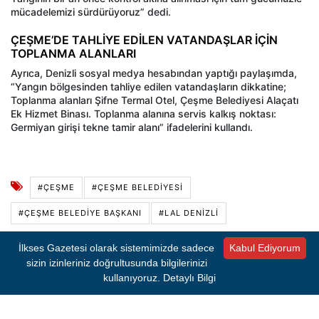
mücadelemizi sürdürüyoruz” dedi.
ÇEŞME’DE TAHLİYE EDİLEN VATANDAŞLAR İÇİN
TOPLANMA ALANLARI
Ayrıca, Denizli sosyal medya hesabından yaptığı paylaşımda,
“Yangın bölgesinden tahliye edilen vatandaşların dikkatine;
Toplanma alanları Şifne Termal Otel, Çeşme Belediyesi Alaçatı
Ek Hizmet Binası. Toplanma alanına servis kalkış noktası:
Germiyan girişi tekne tamir alanı” ifadelerini kullandı.
#ÇEŞME
#ÇEŞME BELEDIYESI
#ÇEŞME BELEDIYE BAŞKANI
#LAL DENIZLI
İlkses Gazetesi olarak sistemimizde sadece
Kabul Ediyorum
Kaynak:
BÜLTEN
sizin izinleriniz doğrultusunda bilgilerinizi
kullanıyoruz.
Detaylı Bilgi
İlkses Gazetesi'nden sıcak gelişmeleri anında