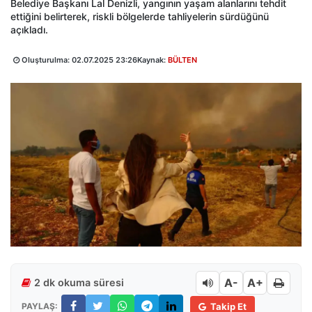
Belediye Başkanı Lal Denizli, yangının yaşam alanlarını tehdit
ettiğini belirterek, riskli bölgelerde tahliyelerin sürdüğünü
açıkladı.
Oluşturulma:
02.07.2025 23:26
Kaynak:
BÜLTEN
A-
A+
2 dk okuma süresi
PAYLAŞ:
Takip Et