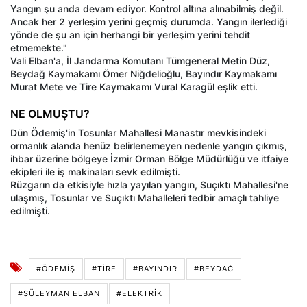
Yangın şu anda devam ediyor. Kontrol altına alınabilmiş değil.
Ancak her 2 yerleşim yerini geçmiş durumda. Yangın ilerlediği
yönde de şu an için herhangi bir yerleşim yerini tehdit
etmemekte."
Vali Elban'a, İl Jandarma Komutanı Tümgeneral Metin Düz,
Beydağ Kaymakamı Ömer Niğdelioğlu, Bayındır Kaymakamı
Murat Mete ve Tire Kaymakamı Vural Karagül eşlik etti.
NE OLMUŞTU?
Dün Ödemiş'in Tosunlar Mahallesi Manastır mevkisindeki
ormanlık alanda henüz belirlenemeyen nedenle yangın çıkmış,
ihbar üzerine bölgeye İzmir Orman Bölge Müdürlüğü ve itfaiye
ekipleri ile iş makinaları sevk edilmişti.
Rüzgarın da etkisiyle hızla yayılan yangın, Suçıktı Mahallesi'ne
ulaşmış, Tosunlar ve Suçıktı Mahalleleri tedbir amaçlı tahliye
edilmişti.
#ÖDEMIŞ
#TIRE
#BAYINDIR
#BEYDAĞ
#SÜLEYMAN ELBAN
#ELEKTRIK