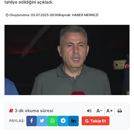
tahliye edildiğini açıkladı.
Oluşturulma:
03.07.2025 00:00
Kaynak: HABER MERKEZİ
A-
A+
3 dk okuma süresi
PAYLAŞ:
Takip Et