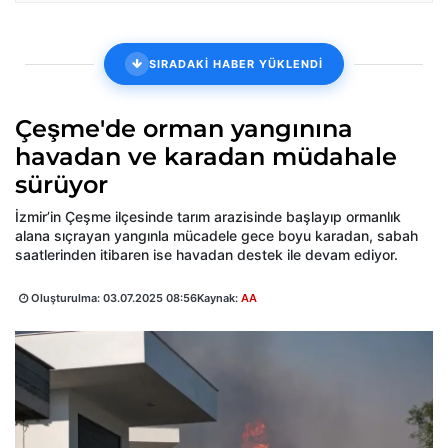
SIRADAKİ HABER YÜKLENDİ
Çeşme'de orman yangınına
havadan ve karadan müdahale
sürüyor
İzmir’in Çeşme ilçesinde tarım arazisinde başlayıp ormanlık
alana sıçrayan yangınla mücadele gece boyu karadan, sabah
saatlerinden itibaren ise havadan destek ile devam ediyor.
Oluşturulma:
03.07.2025 08:56
Kaynak:
AA