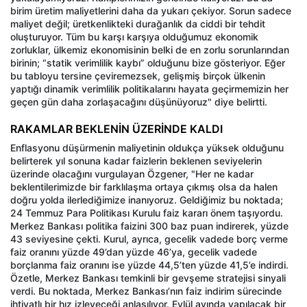
birim üretim maliyetlerini daha da yukarı çekiyor. Sorun sadece
maliyet değil; üretkenlikteki durağanlık da ciddi bir tehdit
oluşturuyor. Tüm bu karşı karşıya olduğumuz ekonomik
zorluklar, ülkemiz ekonomisinin belki de en zorlu sorunlarından
birinin; “statik verimlilik kaybı” olduğunu bize gösteriyor. Eğer
bu tabloyu tersine çeviremezsek, gelişmiş birçok ülkenin
yaptığı dinamik verimlilik politikalarını hayata geçirmemizin her
geçen gün daha zorlaşacağını düşünüyoruz" diye belirtti.
RAKAMLAR BEKLENİN ÜZERİNDE KALDI
Enflasyonu düşürmenin maliyetinin oldukça yüksek olduğunu
belirterek yıl sonuna kadar faizlerin beklenen seviyelerin
üzerinde olacağını vurgulayan Özgener, "Her ne kadar
beklentilerimizde bir farklılaşma ortaya çıkmış olsa da halen
doğru yolda ilerlediğimize inanıyoruz. Geldiğimiz bu noktada;
24 Temmuz Para Politikası Kurulu faiz kararı önem taşıyordu.
Merkez Bankası politika faizini 300 baz puan indirerek, yüzde
43 seviyesine çekti. Kurul, ayrıca, gecelik vadede borç verme
faiz oranını yüzde 49’dan yüzde 46’ya, gecelik vadede
borçlanma faiz oranını ise yüzde 44,5’ten yüzde 41,5’e indirdi.
Özetle, Merkez Bankası temkinli bir gevşeme stratejisi sinyali
verdi. Bu noktada, Merkez Bankası’nın faiz indirim sürecinde
ihtiyatlı bir hız izleyeceği anlaşılıyor. Eylül ayında yapılacak bir