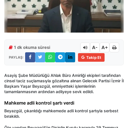
A-
A+
1 dk okuma süresi
PAYLAŞ:
Takip Et
Asayiş Şube Müdürlüğü Ahlak Büro Amirliği ekipleri tarafından
cinsel taciz suçlamasıyla gözaltına alınan Gelecek Partisi İzmir İl
Başkanı Yaşar Beyazgül, emniyetteki işlemlerinin
tamamlanmasının ardından adliyeye sevk edildi.
Mahkeme adli kontrol şartı verdi
Beyazgül, çıkarıldığı mahkemede adli kontrol şartıyla serbest
bırakıldı.
Öte yandan Beyazgül'ün Disiplin Kurulu kararıyla 29 Temmuz