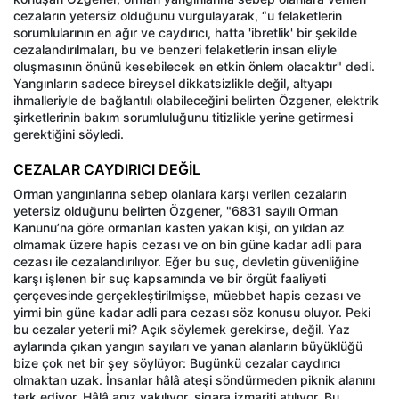
cezaların yetersiz olduğunu vurgulayarak, “u felaketlerin
sorumlularının en ağır ve caydırıcı, hatta 'ibretlik' bir şekilde
cezalandırılmaları, bu ve benzeri felaketlerin insan eliyle
oluşmasının önünü kesebilecek en etkin önlem olacaktır" dedi.
Yangınların sadece bireysel dikkatsizlikle değil, altyapı
ihmalleriyle de bağlantılı olabileceğini belirten Özgener, elektrik
şirketlerinin bakım sorumluluğunu titizlikle yerine getirmesi
gerektiğini söyledi.
CEZALAR CAYDIRICI DEĞİL
Orman yangınlarına sebep olanlara karşı verilen cezaların
yetersiz olduğunu belirten Özgener, "6831 sayılı Orman
Kanunu’na göre ormanları kasten yakan kişi, on yıldan az
olmamak üzere hapis cezası ve on bin güne kadar adli para
cezası ile cezalandırılıyor. Eğer bu suç, devletin güvenliğine
karşı işlenen bir suç kapsamında ve bir örgüt faaliyeti
çerçevesinde gerçekleştirilmişse, müebbet hapis cezası ve
yirmi bin güne kadar adli para cezası söz konusu oluyor. Peki
bu cezalar yeterli mi? Açık söylemek gerekirse, değil. Yaz
aylarında çıkan yangın sayıları ve yanan alanların büyüklüğü
bize çok net bir şey söylüyor: Bugünkü cezalar caydırıcı
olmaktan uzak. İnsanlar hâlâ ateşi söndürmeden piknik alanını
terk ediyor. Hâlâ anız yakılıyor, sigara izmariti atılıyor. Bu