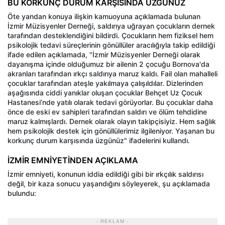
BU KORKUNÇ DURUM KARŞISINDA ÜZGÜNÜZ
Öte yandan konuya ilişkin kamuoyuna açıklamada bulunan
İzmir Müzisyenler Derneği, saldırıya uğrayan çocukların dernek
tarafından desteklendiğini bildirdi. Çocukların hem fiziksel hem
psikolojik tedavi süreçlerinin gönüllüler aracılığıyla takip edildiği
ifade edilen açıklamada, "İzmir Müzisyenler Derneği olarak
dayanışma içinde olduğumuz bir ailenin 2 çocuğu Bornova'da
akranları tarafından ırkçı saldırıya maruz kaldı. Fail olan mahalleli
çocuklar tarafından ateşle yakılmaya çalışıldılar. Dizlerinden
aşağısında ciddi yanıklar oluşan çocuklar Behçet Uz Çocuk
Hastanesi’nde yatılı olarak tedavi görüyorlar. Bu çocuklar daha
önce de eski ev sahipleri tarafından saldırı ve ölüm tehdidine
maruz kalmışlardı. Dernek olarak olayın takipçisiyiz. Hem sağlık
hem psikolojik destek için gönüllülerimiz ilgileniyor. Yaşanan bu
korkunç durum karşısında üzgünüz" ifadelerini kullandı.
İZMİR EMNİYETİNDEN AÇIKLAMA
İzmir emniyeti, konunun iddia edildiği gibi bir ırkçılık saldırısı
değil, bir kaza sonucu yaşandığını söyleyerek, şu açıklamada
bulundu:
- REKLAM -