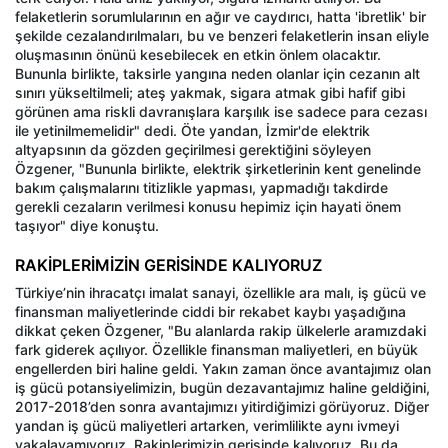
felaketlerin sorumlularının en ağır ve caydırıcı, hatta 'ibretlik' bir
şekilde cezalandırılmaları, bu ve benzeri felaketlerin insan eliyle
oluşmasının önünü kesebilecek en etkin önlem olacaktır.
Bununla birlikte, taksirle yangına neden olanlar için cezanın alt
sınırı yükseltilmeli; ateş yakmak, sigara atmak gibi hafif gibi
görünen ama riskli davranışlara karşılık ise sadece para cezası
ile yetinilmemelidir" dedi. Öte yandan, İzmir'de elektrik
altyapsının da gözden geçirilmesi gerektiğini söyleyen
Özgener, "Bununla birlikte, elektrik şirketlerinin kent genelinde
bakım çalışmalarını titizlikle yapması, yapmadığı takdirde
gerekli cezaların verilmesi konusu hepimiz için hayati önem
taşıyor" diye konuştu.
RAKİPLERİMİZİN GERİSİNDE KALIYORUZ
Türkiye’nin ihracatçı imalat sanayi, özellikle ara malı, iş gücü ve
finansman maliyetlerinde ciddi bir rekabet kaybı yaşadığına
dikkat çeken Özgener, "Bu alanlarda rakip ülkelerle aramızdaki
fark giderek açılıyor. Özellikle finansman maliyetleri, en büyük
engellerden biri haline geldi. Yakın zaman önce avantajımız olan
iş gücü potansiyelimizin, bugün dezavantajımız haline geldiğini,
2017-2018’den sonra avantajımızı yitirdiğimizi görüyoruz. Diğer
yandan iş gücü maliyetleri artarken, verimlilikte aynı ivmeyi
yakalayamıyoruz. Rakiplerimizin gerisinde kalıyoruz. Bu da