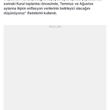
sonraki Kurul toplantısı öncesinde, Temmuz ve Ağustos
aylarına ilişkin enflasyon verilerinin belirleyici olacağını
düşünüyoruz" ifadelerini kullandı.
- REKLAM -