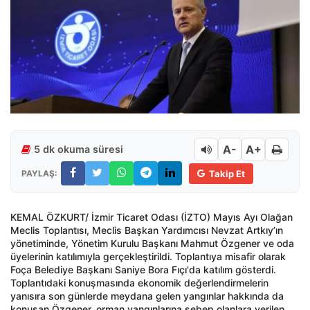
A-
A+
5 dk okuma süresi
PAYLAŞ:
Takip Et
KEMAL ÖZKURT/ İzmir Ticaret Odası (İZTO) Mayıs Ayı Olağan
Meclis Toplantısı, Meclis Başkan Yardımcısı Nevzat Artkıy’ın
yönetiminde, Yönetim Kurulu Başkanı Mahmut Özgener ve oda
üyelerinin katılımıyla gerçekleştirildi. Toplantıya misafir olarak
Foça Belediye Başkanı Saniye Bora Fıçı'da katılım gösterdi.
Toplantıdaki konuşmasında ekonomik değerlendirmelerin
yanısıra son günlerde meydana gelen yangınlar hakkında da
konuşan Özgener, orman yangınlarına sebep olanlara verilen