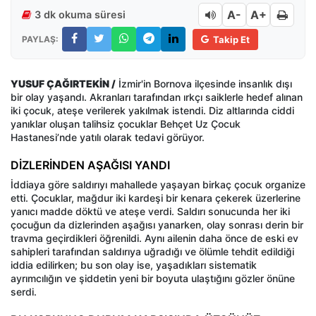
A-
A+
3 dk okuma süresi
PAYLAŞ:
Takip Et
YUSUF ÇAĞIRTEKİN /
İzmir'in Bornova ilçesinde insanlık dışı
bir olay yaşandı. Akranları tarafından ırkçı saiklerle hedef alınan
iki çocuk, ateşe verilerek yakılmak istendi. Diz altlarında ciddi
yanıklar oluşan talihsiz çocuklar Behçet Uz Çocuk
Hastanesi’nde yatılı olarak tedavi görüyor.
DİZLERİNDEN AŞAĞISI YANDI
İddiaya göre saldırıyı mahallede yaşayan birkaç çocuk organize
etti. Çocuklar, mağdur iki kardeşi bir kenara çekerek üzerlerine
yanıcı madde döktü ve ateşe verdi. Saldırı sonucunda her iki
çocuğun da dizlerinden aşağısı yanarken, olay sonrası derin bir
travma geçirdikleri öğrenildi. Aynı ailenin daha önce de eski ev
sahipleri tarafından saldırıya uğradığı ve ölümle tehdit edildiği
iddia edilirken; bu son olay ise, yaşadıkları sistematik
ayrımcılığın ve şiddetin yeni bir boyuta ulaştığını gözler önüne
serdi.