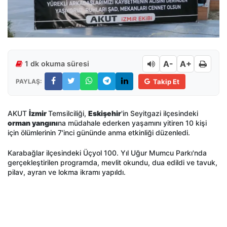
A-
A+
1 dk okuma süresi
PAYLAŞ:
Takip Et
AKUT
İzmir
Temsilciliği,
Eskişehir
'in Seyitgazi ilçesindeki
orman yangını
na müdahale ederken yaşamını yitiren 10 kişi
için ölümlerinin 7'inci gününde anma etkinliği düzenledi.
Karabağlar ilçesindeki Üçyol 100. Yıl Uğur Mumcu Parkı'nda
gerçekleştirilen programda, mevlit okundu, dua edildi ve tavuk,
pilav, ayran ve lokma ikramı yapıldı.