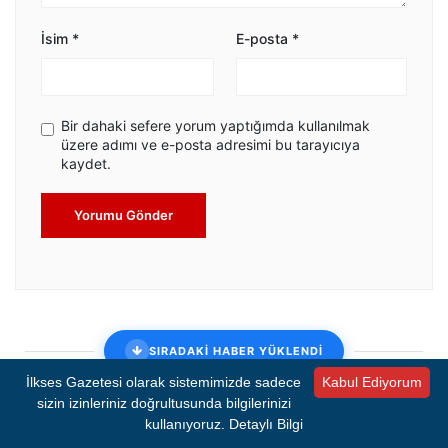
İsim
*
E-posta
*
Bir dahaki sefere yorum yaptığımda kullanılmak
üzere adımı ve e-posta adresimi bu tarayıcıya
kaydet.
Yorumu Gönder
SIRADAKİ HABER YÜKLENDİ
İlkses Gazetesi olarak sistemimizde sadece
Kabul Ediyorum
sizin izinleriniz doğrultusunda bilgilerinizi
İzmir'de ekmeğe zam geldi
kullanıyoruz.
Detaylı Bilgi
İzmir'de 12,50 TL olan 200 gram ekmek onaylanan yeni zamla