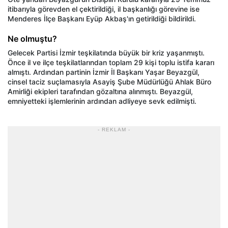
itibarıyla görevden el çektirildiği, il başkanlığı görevine ise
Menderes İlçe Başkanı Eyüp Akbaş'ın getirildiği bildirildi.
Ne olmuştu?
Gelecek Partisi İzmir teşkilatında büyük bir kriz yaşanmıştı.
Önce il ve ilçe teşkilatlarından toplam 29 kişi toplu istifa kararı
almıştı. Ardından partinin İzmir İl Başkanı Yaşar Beyazgül,
cinsel taciz suçlamasıyla Asayiş Şube Müdürlüğü Ahlak Büro
Amirliği ekipleri tarafından gözaltına alınmıştı. Beyazgül,
emniyetteki işlemlerinin ardından adliyeye sevk edilmişti.
- REKLAM -