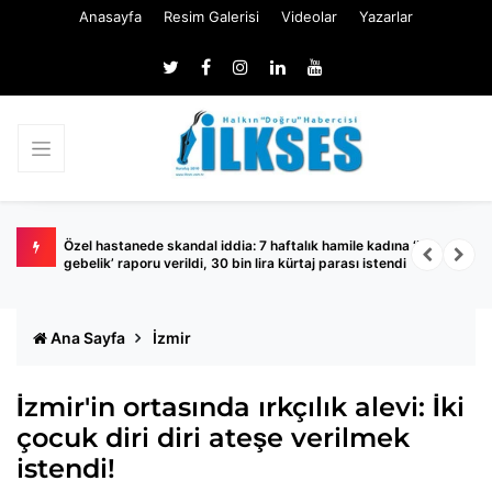
Anasayfa
Resim Galerisi
Videolar
Yazarlar
a yüzde
Özel hastanede skandal iddia: 7 haftalık hamile kadına ‘boş
İ
gebelik’ raporu verildi, 30 bin lira kürtaj parası istendi
g
Ana Sayfa
İzmir
İzmir'in ortasında ırkçılık alevi: İki
çocuk diri diri ateşe verilmek
istendi!