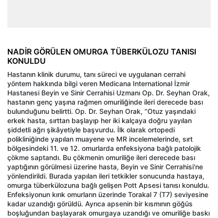
NADİR GÖRÜLEN OMURGA TÜBERKÜLOZU TANISI
KONULDU
Hastanın klinik durumu, tanı süreci ve uygulanan cerrahi
yöntem hakkında bilgi veren Medicana International İzmir
Hastanesi Beyin ve Sinir Cerrahisi Uzmanı Op. Dr. Seyhan Orak,
hastanın genç yaşına rağmen omuriliğinde ileri derecede bası
bulunduğunu belirtti. Op. Dr. Seyhan Orak, “Otuz yaşındaki
erkek hasta, sırttan başlayıp her iki kalçaya doğru yayılan
şiddetli ağrı şikâyetiyle başvurdu. İlk olarak ortopedi
polikliniğinde yapılan muayene ve MR incelemelerinde, sırt
bölgesindeki 11. ve 12. omurlarda enfeksiyona bağlı patolojik
çökme saptandı. Bu çökmenin omuriliğe ileri derecede bası
yaptığının görülmesi üzerine hasta, Beyin ve Sinir Cerrahisi'ne
yönlendirildi. Burada yapılan ileri tetkikler sonucunda hastaya,
omurga tüberkülozuna bağlı gelişen Pott Apsesi tanısı konuldu.
Enfeksiyonun kırık omurların üzerinde Torakal 7 (T7) seviyesine
kadar uzandığı görüldü. Ayrıca apsenin bir kısmının göğüs
boşluğundan başlayarak omurgaya uzandığı ve omuriliğe baskı