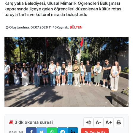
Karşıyaka Belediyesi, Ulusal Mimarlık Öğrencileri Buluşması
kapsamında ilçeye gelen öğrencileri düzenlenen kültür rotası
turuyla tarihi ve kültürel mirasla buluşturdu
Oluşturulma:
07.07.2026 11:45
Kaynak:
BÜLTEN
A-
A+
3 dk okuma süresi
PAYLAŞ:
Takip Et