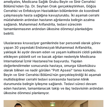
ameliyatını, Medicana Sağlık Grubu Beyin ve Sinir Cerrahisi
Bölümü’nden Op. Dr. Seyhan Orak gerçekleştirirken, Göğüs
Cerrahisi ve Enfeksiyon Hastalıkları bölümlerinin de koordineli
çalışmasıyla hasta sağlığına kavuşturuldu. İki aşamalı cerrahi
müdahalenin ardından hastanın ağrılarında belirgin azalma
sağlandı. Muhammad Arifandrita, tedavi sürecinin
tamamlanmasının ardından ülkesine dönmeyi planladığını
belirtti.
Uluslararası kruvaziyer gemilerinde bar personeli olarak görev
yapan 30 yaşındaki Endonezyalı Muhammad Arifandrita,
yaklaşık iki aydır devam eden ve yaşam kalitesini ciddi şekilde
etkileyen şiddetli sırt ve bacak ağrıları nedeniyle Medicana
International İzmir Hastanesi'ne başvurdu. Yapılan
değerlendirmeler sonucunda hastaya, omurga tüberkülozu
olarak bilinen ve nadir görülen "Pott Apsesi" tanısı konuldu.
Beyin ve Sinir Cerrahisi Bölümü’nün gerçekleştirdiği iki aşamalı
multidisipliner cerrahi tedavi sonrasında hastanın klinik
durumunda belirgin iyileşme sağlandı. Tedavi süreci devam
eden hastanın, tamamlanacak takip ve ilaç tedavisinin ardından
ülkesine dönmesi planlanıyor.