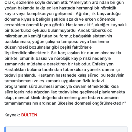
Orak, sözlerine şöyle devam etti: “Ameliyatın ardından bir gün
yoğun bakımda takip edilen hastada herhangi bir nörolojik
kayıp veya komplikasyon gelişmedi. Ağrıları, ilk başvurduğu
döneme kıyasla belirgin şekilde azaldı ve erken dönemde
cerrahiden önemli fayda gördü. Hastanın aktif, akciğer kaynaklı
bir tüberküloz öyküsü bulunmuyordu. Ancak tüberküloz
mikrobunun kemiği tutan bu formu; bağışıklık sisteminin
baskılanması, yoğun çalışma temposu veya beslenme
düzenindeki bozulmalar gibi çeşitli faktörlerle
ilişkilendirilebilmektedir. Sık karşılaşılan bir durum olmamakla
birlikte, omurilik basısı ve nörolojik kayıp riski nedeniyle
zamanında müdahale gerektiren bir tablodur. Enfeksiyon
Hastalıkları bölümü tarafından tüberküloza yönelik damar içi
tedavi planlandı. Hastanın hastanede kalış süreci bu tedavinin
tamamlanması ve eş zamanlı uygulanan fizik tedavi
programının sürdürülmesi amacıyla devam etmektedir. Kısa
süre içerisinde ağızdan ilaç tedavisine geçilmesi planlanmakta
olup, mevcut klinik değerlendirmelere göre tedavi sürecinin
tamamlanmasının ardından ülkesine dönmesi öngörülmektedir."
Kaynak:
BÜLTEN