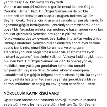
yaptığı tespit edildi” sözlerini kaydetti.
Vakanın acil cerrahi müdahale gerektirmesi üzerine Göğüs
Cerrahisi Uzmanı Prof. Dr. Özgür Samancılar ile birlikte
koordineli bir tedavi planı oluşturulduğunu belirten Op. Dr.
Seyhan Orak, “Hasta için iki aşamalı cerrahi girişim planlandı. İlk
aşamada göğüs boşluğundaki enfeksiyon temizlenerek apse
boşaltıldı. Ardından enfeksiyon nedeniyle hasar gören ve kırılan
omurlar çıkarılarak yerlerine omurganın yük taşıma
fonksiyonunu destekleyecek özel kafes implantlar yerleştirildi.
Omurga anatomisi yeniden düzenlendikten sonra aynı cerrahi
seans içerisinde, omuriliğin korunması ve omurganın
stabilizasyonunun sağlanması amacıyla enstrümantasyon
sistemi uygulandı” ifadelerini kullandı. Vakaya ilişkin açıklamada
bulunan Prof. Dr. Özgür Samancılar da “Bu operasyonlar,
multidisipliner yaklaşım gerektiren kompleks cerrahi
girişimlerdir. Beyin ve Sinir Cerrahisi ekibinin omurgaya
ulaşabilmesi için göğüs bölgesi cerrahi olarak açıldı. Bu sayede
genç yaştaki hastanın tedavisi başarıyla gerçekleştirildi ve
cerrahi müdahale ile sağlığına kavuşması hedeflendi” dedi.
NÖROLOJİK KAYIP RİSKİ VARDI
Operasyon sonrasında hastanın nörolojik durumunun stabil
seyrettiğini ve iyileşme gösterdiğini belirten Op. Dr. Seyhan