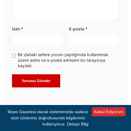
İsim
*
E-posta
*
Bir dahaki sefere yorum yaptığımda kullanılmak
üzere adımı ve e-posta adresimi bu tarayıcıya
kaydet.
Yorumu Gönder
İlkses Gazetesi olarak sistemimizde sadece
Kabul Ediyorum
sizin izinleriniz doğrultusunda bilgilerinizi
SIRADAKİ HABER YÜKLENDİ
kullanıyoruz.
Detaylı Bilgi