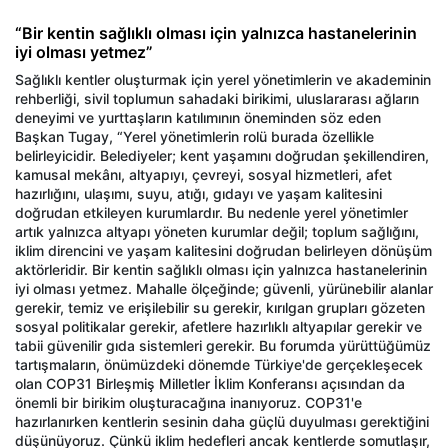
“Bir kentin sağlıklı olması için yalnızca hastanelerinin
iyi olması yetmez”
Sağlıklı kentler oluşturmak için yerel yönetimlerin ve akademinin
rehberliği, sivil toplumun sahadaki birikimi, uluslararası ağların
deneyimi ve yurttaşların katılımının öneminden söz eden
Başkan Tugay, “Yerel yönetimlerin rolü burada özellikle
belirleyicidir. Belediyeler; kent yaşamını doğrudan şekillendiren,
kamusal mekânı, altyapıyı, çevreyi, sosyal hizmetleri, afet
hazırlığını, ulaşımı, suyu, atığı, gıdayı ve yaşam kalitesini
doğrudan etkileyen kurumlardır. Bu nedenle yerel yönetimler
artık yalnızca altyapı yöneten kurumlar değil; toplum sağlığını,
iklim direncini ve yaşam kalitesini doğrudan belirleyen dönüşüm
aktörleridir. Bir kentin sağlıklı olması için yalnızca hastanelerinin
iyi olması yetmez. Mahalle ölçeğinde; güvenli, yürünebilir alanlar
gerekir, temiz ve erişilebilir su gerekir, kırılgan grupları gözeten
sosyal politikalar gerekir, afetlere hazırlıklı altyapılar gerekir ve
tabii güvenilir gıda sistemleri gerekir. Bu forumda yürüttüğümüz
tartışmaların, önümüzdeki dönemde Türkiye'de gerçekleşecek
olan COP31 Birleşmiş Milletler İklim Konferansı açısından da
önemli bir birikim oluşturacağına inanıyoruz. COP31'e
hazırlanırken kentlerin sesinin daha güçlü duyulması gerektiğini
düşünüyoruz. Çünkü iklim hedefleri ancak kentlerde somutlaşır,