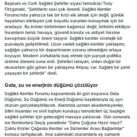
Başkanı ve Cork Sağlıklı Şehirler siyasi temsilcisi Tony
Fitzgerald, “Şehirlerin sesi çok önemli. Sağlıklı Kentler
Forumu’nda yalnızca tek bir krizi ele almak için değil, günlük
hayatımızı etkileyen çok boyutlu sorunları konuşmak için bir
aradayız. Bu krizler birbirinden bağımsız değil, birbirini etkiliyor.
İnsanların temiz havaya, güvenli konuta ve aidiyet hissine
kavuşması büyük önem taşıyor. Sağlıklı kentler stratejik bir
pusulayla geliştirilmeli. Uzun vadeli sağlıklı kentler yaklaşımı,
sağlığın yalnızca bir departmanın sorunu olmadığını ortaya
koyuyor. Modern zorluklarla baş etmek için parçalı politika
üretme dönemi sona erdi. Şehirleri tanıyan, onları doğal bir
ekosistem gibi gören bir yaklaşıma ihtiyaç var. Sağlıklı bir şehir
yaşayan bir şehirdir” dedi.
Gıda, su ve enerjinin düğümü çözülüyor
Sağlıklı Kentler Forumu kapsamında iki gün boyunca Gıda
Düğümü, Su Düğümü ve Enerji Düğümü başlıklarıyla üç ayrı
oturum gerçekleştirilecek. Alanında uzman akademisyenler,
bilim insanları ve sivil toplum kuruluşu temsilcileri üç başlığın
sağlıklı şehirler için geleceğini masaya yatıracak. Gün sonunda
ise Koridorlara Geçiş panelinde "Daha Çoğuna Hazır mıyız?
Çoklu Krizler Çağında Kentler ve Sistemler Arası Bağlantılar"
konusu tartışılacak. Ana salondaki oturumlarla eş zamanlı