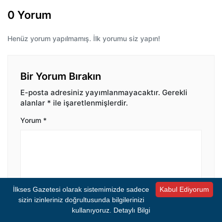
0 Yorum
Henüz yorum yapılmamış. İlk yorumu siz yapın!
Bir Yorum Bırakın
E-posta adresiniz yayımlanmayacaktır.
Gerekli
alanlar
*
ile işaretlenmişlerdir.
Yorum
*
İlkses Gazetesi olarak sistemimizde sadece
Kabul Ediyorum
sizin izinleriniz doğrultusunda bilgilerinizi
İsim
*
E-posta
*
kullanıyoruz.
Detaylı Bilgi