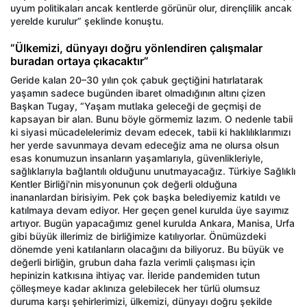
uyum politikaları ancak kentlerde görünür olur, dirençlilik ancak
yerelde kurulur” şeklinde konuştu.
“Ülkemizi, dünyayı doğru yönlendiren çalışmalar
buradan ortaya çıkacaktır”
Geride kalan 20–30 yılın çok çabuk geçtiğini hatırlatarak
yaşamın sadece bugünden ibaret olmadığının altını çizen
Başkan Tugay, “Yaşam mutlaka geleceği de geçmişi de
kapsayan bir alan. Bunu böyle görmemiz lazım. O nedenle tabii
ki siyasi mücadelelerimiz devam edecek, tabii ki haklılıklarımızı
her yerde savunmaya devam edeceğiz ama ne olursa olsun
esas konumuzun insanların yaşamlarıyla, güvenlikleriyle,
sağlıklarıyla bağlantılı olduğunu unutmayacağız. Türkiye Sağlıklı
Kentler Birliği'nin misyonunun çok değerli olduğuna
inananlardan birisiyim. Pek çok başka belediyemiz katıldı ve
katılmaya devam ediyor. Her geçen genel kurulda üye sayımız
artıyor. Bugün yapacağımız genel kurulda Ankara, Manisa, Urfa
gibi büyük illerimiz de birliğimize katılıyorlar. Önümüzdeki
dönemde yeni katılanların olacağını da biliyoruz. Bu büyük ve
değerli birliğin, grubun daha fazla verimli çalışması için
hepinizin katkısına ihtiyaç var. İleride pandemiden tutun
çölleşmeye kadar aklınıza gelebilecek her türlü olumsuz
duruma karşı şehirlerimizi, ülkemizi, dünyayı doğru şekilde