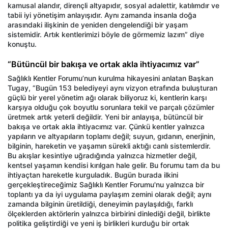
kamusal alandır, dirençli altyapıdır, sosyal adalettir, katılımdır ve
tabii iyi yönetişim anlayışıdır. Aynı zamanda insanla doğa
arasındaki ilişkinin de yeniden dengelendiği bir yaşam
sistemidir. Artık kentlerimizi böyle de görmemiz lazım” diye
konuştu.
“Bütüncül bir bakışa ve ortak akla ihtiyacımız var”
Sağlıklı Kentler Forumu’nun kurulma hikayesini anlatan Başkan
Tugay, “Bugün 153 belediyeyi aynı vizyon etrafında buluşturan
güçlü bir yerel yönetim ağı olarak biliyoruz ki, kentlerin karşı
karşıya olduğu çok boyutlu sorunlara tekil ve parçalı çözümler
üretmek artık yeterli değildir. Yeni bir anlayışa, bütüncül bir
bakışa ve ortak akla ihtiyacımız var. Çünkü kentler yalnızca
yapıların ve altyapıların toplamı değil; suyun, gıdanın, enerjinin,
bilginin, hareketin ve yaşamın sürekli aktığı canlı sistemlerdir.
Bu akışlar kesintiye uğradığında yalnızca hizmetler değil,
kentsel yaşamın kendisi kırılgan hale gelir. Bu forumu tam da bu
ihtiyaçtan hareketle kurguladık. Bugün burada ilkini
gerçekleştireceğimiz Sağlıklı Kentler Forumu'nu yalnızca bir
toplantı ya da iyi uygulama paylaşım zemini olarak değil; aynı
zamanda bilginin üretildiği, deneyimin paylaşıldığı, farklı
ölçeklerden aktörlerin yalnızca birbirini dinlediği değil, birlikte
politika geliştirdiği ve yeni iş birlikleri kurduğu bir ortak