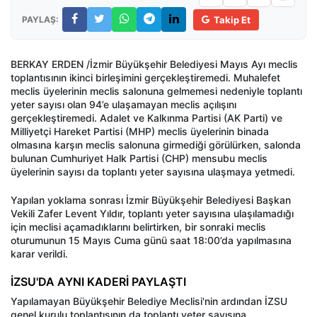
PAYLAŞ:
Takip Et
BERKAY ERDEN /İzmir Büyükşehir Belediyesi Mayıs Ayı meclis
toplantısının ikinci birleşimini gerçekleştiremedi. Muhalefet
meclis üyelerinin meclis salonuna gelmemesi nedeniyle toplantı
yeter sayısı olan 94’e ulaşamayan meclis açılışını
gerçekleştiremedi. Adalet ve Kalkınma Partisi (AK Parti) ve
Milliyetçi Hareket Partisi (MHP) meclis üyelerinin binada
olmasına karşın meclis salonuna girmediği görülürken, salonda
bulunan Cumhuriyet Halk Partisi (CHP) mensubu meclis
üyelerinin sayısı da toplantı yeter sayısına ulaşmaya yetmedi.
Yapılan yoklama sonrası İzmir Büyükşehir Belediyesi Başkan
Vekili Zafer Levent Yıldır, toplantı yeter sayısına ulaşılamadığı
için meclisi açamadıklarını belirtirken, bir sonraki meclis
oturumunun 15 Mayıs Cuma günü saat 18:00’da yapılmasına
karar verildi.
İZSU'DA AYNI KADERİ PAYLAŞTI
Yapılamayan Büyükşehir Belediye Meclisi'nin ardından İZSU
genel kurulu toplantısının da toplantı yeter sayısına