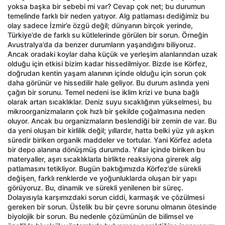
yoksa başka bir sebebi mi var? Cevap çok net; bu durumun
temelinde farklı bir neden yatıyor. Alg patlaması dediğimiz bu
olay sadece İzmir’e özgü değil; dünyanın birçok yerinde,
Türkiye’de de farklı su kütlelerinde görülen bir sorun. Örneğin
Avustralya’da da benzer durumların yaşandığını biliyoruz.
Ancak oradaki koylar daha küçük ve yerleşim alanlarından uzak
olduğu için etkisi bizim kadar hissedilmiyor. Bizde ise Körfez,
doğrudan kentin yaşam alanının içinde olduğu için sorun çok
daha görünür ve hissedilir hale geliyor. Bu durum aslında yeni
çağın bir sorunu. Temel nedeni ise iklim krizi ve buna bağlı
olarak artan sıcaklıklar. Deniz suyu sıcaklığının yükselmesi, bu
mikroorganizmaların çok hızlı bir şekilde çoğalmasına neden
oluyor. Ancak bu organizmaların beslendiği bir zemin de var. Bu
da yeni oluşan bir kirlilik değil; yıllardır, hatta belki yüz yılı aşkın
süredir biriken organik maddeler ve tortular. Yani Körfez adeta
bir depo alanına dönüşmüş durumda. Yıllar içinde biriken bu
materyaller, aşırı sıcaklıklarla birlikte reaksiyona girerek alg
patlamasını tetikliyor. Bugün baktığımızda Körfez’de sürekli
değişen, farklı renklerde ve yoğunluklarda oluşan bir yapı
görüyoruz. Bu, dinamik ve sürekli yenilenen bir süreç.
Dolayısıyla karşımızdaki sorun ciddi, karmaşık ve çözülmesi
gereken bir sorun. Üstelik bu bir çevre sorunu olmanın ötesinde
biyolojik bir sorun. Bu nedenle çözümünün de bilimsel ve