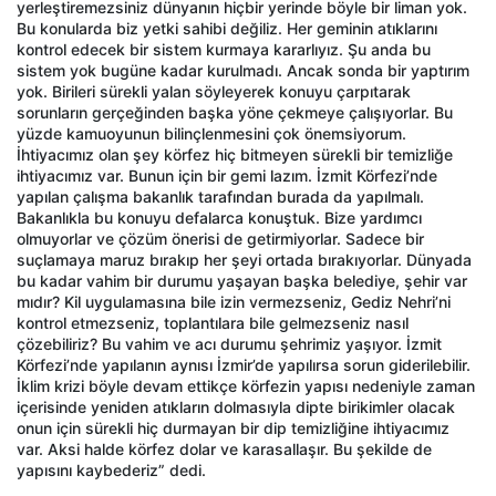
yerleştiremezsiniz dünyanın hiçbir yerinde böyle bir liman yok.
Bu konularda biz yetki sahibi değiliz. Her geminin atıklarını
kontrol edecek bir sistem kurmaya kararlıyız. Şu anda bu
sistem yok bugüne kadar kurulmadı. Ancak sonda bir yaptırım
yok. Birileri sürekli yalan söyleyerek konuyu çarpıtarak
sorunların gerçeğinden başka yöne çekmeye çalışıyorlar. Bu
yüzde kamuoyunun bilinçlenmesini çok önemsiyorum.
İhtiyacımız olan şey körfez hiç bitmeyen sürekli bir temizliğe
ihtiyacımız var. Bunun için bir gemi lazım. İzmit Körfezi’nde
yapılan çalışma bakanlık tarafından burada da yapılmalı.
Bakanlıkla bu konuyu defalarca konuştuk. Bize yardımcı
olmuyorlar ve çözüm önerisi de getirmiyorlar. Sadece bir
suçlamaya maruz bırakıp her şeyi ortada bırakıyorlar. Dünyada
bu kadar vahim bir durumu yaşayan başka belediye, şehir var
mıdır? Kil uygulamasına bile izin vermezseniz, Gediz Nehri’ni
kontrol etmezseniz, toplantılara bile gelmezseniz nasıl
çözebiliriz? Bu vahim ve acı durumu şehrimiz yaşıyor. İzmit
Körfezi’nde yapılanın aynısı İzmir’de yapılırsa sorun giderilebilir.
İklim krizi böyle devam ettikçe körfezin yapısı nedeniyle zaman
içerisinde yeniden atıkların dolmasıyla dipte birikimler olacak
onun için sürekli hiç durmayan bir dip temizliğine ihtiyacımız
var. Aksi halde körfez dolar ve karasallaşır. Bu şekilde de
yapısını kaybederiz” dedi.