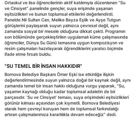
Ortaokul ve lise öğrencilerinin aktif katılımıyla düzenlenen “Su
ve Cinsiyet” panelinde gençler, suya erişimde yaşanan
eşitsizlikleri ve bunun toplumsal etkilerini değerlendirdi.
Panelde Nil Sultan Can, Melike Beyza Eşlik ve Ayşe Tutgun
görüşlerini paylaşarak suyun yalnızca çevresel değil, aynı
zamanda sosyal bir mesele olduğuna dikkat çekti. Programın
son bölümünde gerçekleştirilen uygulamalı küme çalışmasında
öğrenciler, Dünya Su Günü temasına uygun kompozisyon ve
resim çalışmaları hazırlayarak öğrendiklerini yaratıcı biçimde
ifade etme fırsatı buldu.
“SU TEMEL BİR İNSAN HAKKIDIR”
Bornova Belediye Başkanı Ömer Eşki ise etkinliğe ilişkin
değerlendirmesinde suyun yalnızca doğal bir kaynak değil, aynı
zamanda temel bir insan hakkı olduğuna vurgu yaparak, “Su,
yaşamın kaynağı olduğu kadar toplumsal adaletin de bir
parçasıdır. ‘Su ve Cinsiyet’ teması, suya erişimdeki eşitsizlikleri
görünür kılması açısından çok kıymetli. Bornova Belediyesi
olarak hem çevreyi koruyan hem de toplumsal farkındalığı
artıran çalışmalarımıza kararlılıkla devam edeceğiz” dedi.