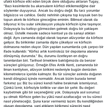
ufaklı körfeze etki eden birçok dere olduğunu aktaran Tugay,
“Bazı kesimlerde bu akarsuların körfezi etkilemediğine dair
söylemler duyuyoruz. Ancak bu doğru değil. Bu tarz yorumlar
bilgisizce ve cahilce. Gediz nehrinin çıkışına top koysak ben bu
topun akıntı ile körfeze gireceğine eminim. Bilimsel olarak da
biliyoruz ki bu sular sirkülasyon yoluyla körfezin içine taşınıyor.
Dolayısıyla bu katkıyı görmezden gelmek doğru bir yaklaşım
olmaz. Üstelik mesele sadece kentsel ya da sanayi atıkları
değil. Aynı zamanda doğal olarak taşınan alüvyonlar da körfeze
geliyor. Bu birikimler zamanla dipte çökeliyor ve körfezin
dolmasına neden oluyor. Dün yapılan sunumlarda çok çarpıcı bir
ifade kullanıldı: “Körfez artık kontrolsüz bir depolama alanına
dönüşmüş durumda.” Bu, durumu özetleyen en doğru
tanımlardan biri. Tarihsel örneklere baktığımızda da benzer
süreçleri görüyoruz. Örneğin Efes Antik Kenti, zamanında bir
liman kentiyken, alüvyon birikimi nedeniyle bugün denizden
kilometrelerce içeride kalmıştır. Bu tür süreçler aslında doğanın
kendi döngüsü içinde normaldir. Ancak bizim burada temel
farkımız şu: Biz bu süreci kendi haline bırakmak istemiyoruz.
Çünkü İzmir, körfeziyle birlikte var olan bir şehir. Bu değeri
kaybetmek gibi bir seçeneğimiz yok. Dolayısıyla asıl sorumuz
şu olmalı: Körfeze gelen bu yükü nasıl azaltacağız ve bu süreci
nasıl yöneteceğiz. Şuna karar vermemiz lazım: Bu kendiliğinden
oluşan depolanma, yani atıkların birikmesi sürecini nasıl