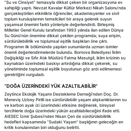
“Su ve Cinsiyet” temasıyla dikkat çeken bir organizasyona ev
sahipliği yaptı. Nevzat Kavalar Kültür Merkezi Nikah Salonu’nda
gerçekleştirilen etkinlikte öğrenciler, akademisyenler ve sivil
toplum kuruluşlarının temsilcileri bir araya gelerek suyun
yaşamsal önemini farklı yönleriyle değerlendirdi. Birleşmiş
Milletler Genel Kurulu tarafından 1993 yılında ilan edilen Dünya
Su Günü’nün önemine dikkat çekilen programda; suya erişim,
sürdürülebilirlik ve toplumsal eşitlik başlıkları öne çıktı.
Programın ilk bölümünde yapılan sunumlarda uzman isimler
önemli değerlendirmelerde bulundu. Bornova Belediyesi İklim
Değişikliği ve Sıfır Atık Müdürü Fatma Mesutgil, iklim krizinin su
kaynakları üzerindeki baskıyı artırdığına dikkat çekerek, su
yönetiminde toplumsal eşitlik boyutunun göz ardı edilmemesi
gerektiğini vurguladı.
“DOĞA ÜZERİNDEKİ YÜK AZALTILABİLİR"
Zeytince Ekolojik Yaşamı Destekleme Derneği’nden Doç. Dr.
Meneviş Uzbey Pirilli ise sürdürülebilir yaşam alışkanlıklarının su
ve karbon ayak izi üzerindeki etkisine değinerek, bireysel
tercihlerle doğa üzerindeki yükün azaltılabileceğini ifade etti.
AIESEC İzmir Şubesi’nden Nisan Çen de sürdürülebilirlik
hedefleri kapsamında “Sudaki Yaşam” başlığının geleceğin en
kritik konularından biri olduğunu belirtti.