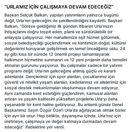
“URLA’MIZ İÇİN ÇALIŞMAYA DEVAM EDECEĞİZ”
Başkan Selçuk Balkan, yapılan yatırımların yalnızca bugünü
değil, Urla’nın geleceğini de şekillendirdiğini kaydetti. Başkan
Balkan, “Göreve geldiğimiz ilk günden itibaren Urla’mızın
ihtiyaçlarını doğru tespit eden, planlı ve sürdürülebilir bir
anlayışla çalışıyoruz. Her mahallemize eşit hizmet götürmek,
sosyal belediyeciliği güçlendirmek ve kentimizin doğal, kültürel
değerlerini koruyarak geliştirmek en temel önceliğimiz oldu. 24
ay gibi kısa bir sürede 12 önemli projeyi tamamlayarak
halkımızın hizmetine sunmanın ve 12 yeni projenin daha temelini
atmanın gururunu yaşıyoruz. Bu çalışmalar sadece bir yatırım
programı değil; Urla’nın geleceğine atılmış güçlü ve kararlı
adımlardır. Gençlerimiz için spor alanları, çocuklarımız için
güvenli ve nitelikli yaşam alanları, kadınlarımız ve ailelerimiz için
sosyal destek mekanizmaları oluşturmaya devam ediyoruz.
Aynı zamanda kent estetiğini güçlendiren, kamusal alanları
artıran ve yaşam kalitesini yükselten projelerle Urla’yı daha
yaşanabilir bir kent haline getiriyoruz. Bu anlamlı günde Genel
Başkanımız Sayın Özgür Özel’i Urla’da ağırlayacak olmak bizler
için ayrı bir onur. Hep birlikte, dayanışma içinde, Urla’mız için
üretmeye, çalışmaya ve değer katmaya durmadan devam
edeceğiz” ifadelerine yer verdi.