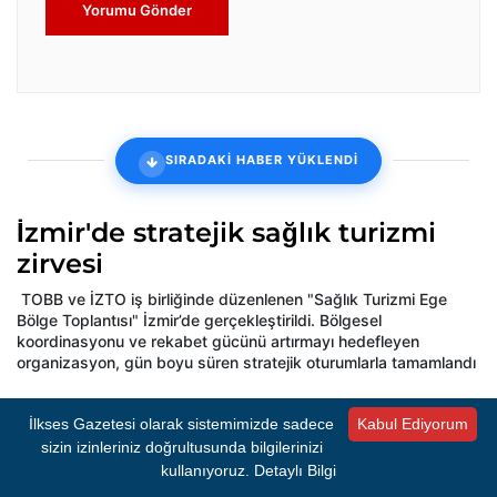
Yorumu Gönder
SIRADAKİ HABER YÜKLENDİ
İzmir'de stratejik sağlık turizmi
zirvesi
TOBB ve İZTO iş birliğinde düzenlenen "Sağlık Turizmi Ege
Bölge Toplantısı" İzmir’de gerçekleştirildi. Bölgesel
koordinasyonu ve rekabet gücünü artırmayı hedefleyen
organizasyon, gün boyu süren stratejik oturumlarla tamamlandı
Oluşturulma:
27.03.2026 11:33
Kaynak:
HABER MERKEZİ
İlkses Gazetesi olarak sistemimizde sadece
Kabul Ediyorum
sizin izinleriniz doğrultusunda bilgilerinizi
kullanıyoruz.
Detaylı Bilgi