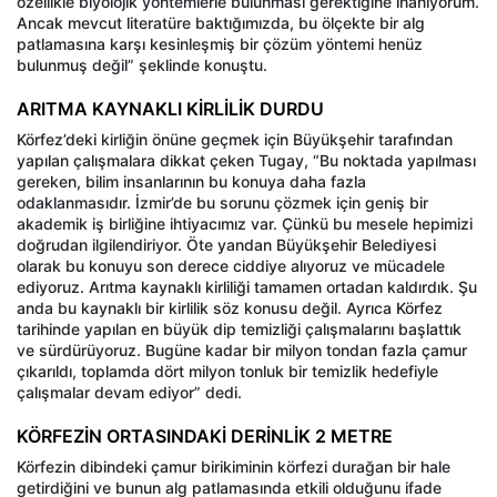
özellikle biyolojik yöntemlerle bulunması gerektiğine inanıyorum.
Ancak mevcut literatüre baktığımızda, bu ölçekte bir alg
patlamasına karşı kesinleşmiş bir çözüm yöntemi henüz
bulunmuş değil” şeklinde konuştu.
ARITMA KAYNAKLI KİRLİLİK DURDU
Körfez’deki kirliğin önüne geçmek için Büyükşehir tarafından
yapılan çalışmalara dikkat çeken Tugay, “Bu noktada yapılması
gereken, bilim insanlarının bu konuya daha fazla
odaklanmasıdır. İzmir’de bu sorunu çözmek için geniş bir
akademik iş birliğine ihtiyacımız var. Çünkü bu mesele hepimizi
doğrudan ilgilendiriyor. Öte yandan Büyükşehir Belediyesi
olarak bu konuyu son derece ciddiye alıyoruz ve mücadele
ediyoruz. Arıtma kaynaklı kirliliği tamamen ortadan kaldırdık. Şu
anda bu kaynaklı bir kirlilik söz konusu değil. Ayrıca Körfez
tarihinde yapılan en büyük dip temizliği çalışmalarını başlattık
ve sürdürüyoruz. Bugüne kadar bir milyon tondan fazla çamur
çıkarıldı, toplamda dört milyon tonluk bir temizlik hedefiyle
çalışmalar devam ediyor” dedi.
KÖRFEZİN ORTASINDAKİ DERİNLİK 2 METRE
Körfezin dibindeki çamur birikiminin körfezi durağan bir hale
getirdiğini ve bunun alg patlamasında etkili olduğunu ifade