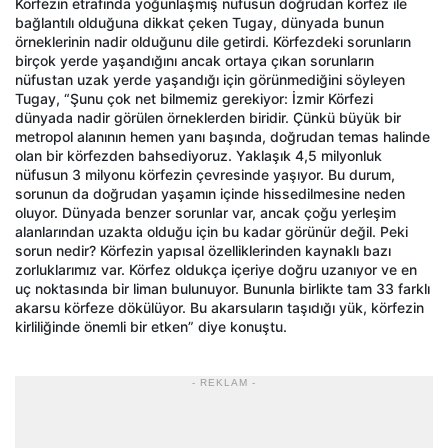
Körfezin etrafında yoğunlaşmış nüfusun doğrudan körfez ile
bağlantılı olduğuna dikkat çeken Tugay, dünyada bunun
örneklerinin nadir olduğunu dile getirdi. Körfezdeki sorunların
birçok yerde yaşandığını ancak ortaya çıkan sorunların
nüfustan uzak yerde yaşandığı için görünmediğini söyleyen
Tugay, “Şunu çok net bilmemiz gerekiyor: İzmir Körfezi
dünyada nadir görülen örneklerden biridir. Çünkü büyük bir
metropol alanının hemen yanı başında, doğrudan temas halinde
olan bir körfezden bahsediyoruz. Yaklaşık 4,5 milyonluk
nüfusun 3 milyonu körfezin çevresinde yaşıyor. Bu durum,
sorunun da doğrudan yaşamın içinde hissedilmesine neden
oluyor. Dünyada benzer sorunlar var, ancak çoğu yerleşim
alanlarından uzakta olduğu için bu kadar görünür değil. Peki
sorun nedir? Körfezin yapısal özelliklerinden kaynaklı bazı
zorluklarımız var. Körfez oldukça içeriye doğru uzanıyor ve en
uç noktasında bir liman bulunuyor. Bununla birlikte tam 33 farklı
akarsu körfeze dökülüyor. Bu akarsuların taşıdığı yük, körfezin
kirliliğinde önemli bir etken” diye konuştu.
- REKLAM -