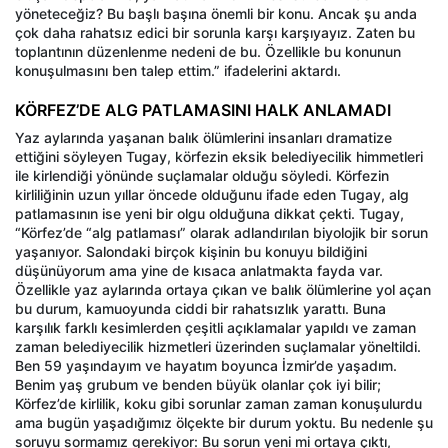
yöneteceğiz? Bu başlı başına önemli bir konu. Ancak şu anda
çok daha rahatsız edici bir sorunla karşı karşıyayız. Zaten bu
toplantının düzenlenme nedeni de bu. Özellikle bu konunun
konuşulmasını ben talep ettim.” ifadelerini aktardı.
KÖRFEZ’DE ALG PATLAMASINI HALK ANLAMADI
Yaz aylarında yaşanan balık ölümlerini insanları dramatize
ettiğini söyleyen Tugay, körfezin eksik belediyecilik himmetleri
ile kirlendiği yönünde suçlamalar olduğu söyledi. Körfezin
kirliliğinin uzun yıllar öncede olduğunu ifade eden Tugay, alg
patlamasının ise yeni bir olgu olduğuna dikkat çekti. Tugay,
“Körfez’de “alg patlaması” olarak adlandırılan biyolojik bir sorun
yaşanıyor. Salondaki birçok kişinin bu konuyu bildiğini
düşünüyorum ama yine de kısaca anlatmakta fayda var.
Özellikle yaz aylarında ortaya çıkan ve balık ölümlerine yol açan
bu durum, kamuoyunda ciddi bir rahatsızlık yarattı. Buna
karşılık farklı kesimlerden çeşitli açıklamalar yapıldı ve zaman
zaman belediyecilik hizmetleri üzerinden suçlamalar yöneltildi.
Ben 59 yaşındayım ve hayatım boyunca İzmir’de yaşadım.
Benim yaş grubum ve benden büyük olanlar çok iyi bilir;
Körfez’de kirlilik, koku gibi sorunlar zaman zaman konuşulurdu
ama bugün yaşadığımız ölçekte bir durum yoktu. Bu nedenle şu
soruyu sormamız gerekiyor: Bu sorun yeni mi ortaya çıktı,