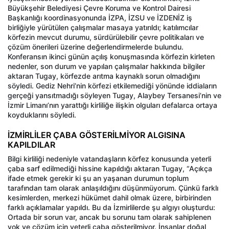
Büyükşehir Belediyesi Çevre Koruma ve Kontrol Dairesi
Başkanlığı koordinasyonunda İZPA, İZSU ve İZDENİZ iş
birliğiyle yürütülen çalışmalar masaya yatırıldı; katılımcılar
körfezin mevcut durumu, sürdürülebilir çevre politikaları ve
çözüm önerileri üzerine değerlendirmelerde bulundu.
Konferansın ikinci günün açılış konuşmasında körfezin kirleten
nedenler, son durum ve yapılan çalışmalar hakkında bilgiler
aktaran Tugay, körfezde arıtma kaynaklı sorun olmadığını
söyledi. Gediz Nehri’nin körfezi etkilemediği yönünde iddiaların
gerçeği yansıtmadığı söyleyen Tugay, Alaybey Tersanesi’nin ve
İzmir Limanı’nın yarattığı kirliliğe ilişkin olguları defalarca ortaya
koyduklarını söyledi.
İZMİRLİLER ÇABA GÖSTERİLMİYOR ALGISINA
KAPILDILAR
Bilgi kirliliği nedeniyle vatandaşların körfez konusunda yeterli
çaba sarf edilmediği hissine kapıldığı aktaran Tugay, “Açıkça
ifade etmek gerekir ki şu an yaşanan durumun toplum
tarafından tam olarak anlaşıldığını düşünmüyorum. Çünkü farklı
kesimlerden, merkezi hükümet dahil olmak üzere, birbirinden
farklı açıklamalar yapıldı. Bu da İzmirlilerde şu algıyı oluşturdu:
Ortada bir sorun var, ancak bu sorunu tam olarak sahiplenen
yok ve çözüm için yeterli çaba gösterilmiyor. İnsanlar doğal