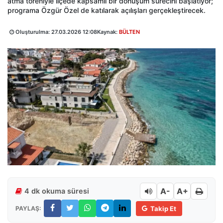
atma töreniyle ilçede kapsamlı bir dönüşüm sürecini başlatıyor;
programa Özgür Özel de katılarak açılışları gerçekleştirecek.
Oluşturulma:
27.03.2026 12:08
Kaynak:
BÜLTEN
A-
A+
4 dk okuma süresi
PAYLAŞ:
Takip Et