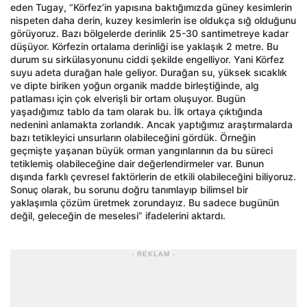
eden Tugay, “Körfez’in yapısına baktığımızda güney kesimlerin
nispeten daha derin, kuzey kesimlerin ise oldukça sığ olduğunu
görüyoruz. Bazı bölgelerde derinlik 25-30 santimetreye kadar
düşüyor. Körfezin ortalama derinliği ise yaklaşık 2 metre. Bu
durum su sirkülasyonunu ciddi şekilde engelliyor. Yani Körfez
suyu adeta durağan hale geliyor. Durağan su, yüksek sıcaklık
ve dipte biriken yoğun organik madde birleştiğinde, alg
patlaması için çok elverişli bir ortam oluşuyor. Bugün
yaşadığımız tablo da tam olarak bu. İlk ortaya çıktığında
nedenini anlamakta zorlandık. Ancak yaptığımız araştırmalarda
bazı tetikleyici unsurların olabileceğini gördük. Örneğin
geçmişte yaşanan büyük orman yangınlarının da bu süreci
tetiklemiş olabileceğine dair değerlendirmeler var. Bunun
dışında farklı çevresel faktörlerin de etkili olabileceğini biliyoruz.
Sonuç olarak, bu sorunu doğru tanımlayıp bilimsel bir
yaklaşımla çözüm üretmek zorundayız. Bu sadece bugünün
değil, geleceğin de meselesi” ifadelerini aktardı.
- REKLAM -