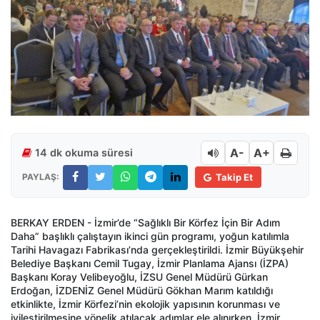
A-
A+
14 dk okuma süresi
PAYLAŞ:
Takip Et
BERKAY ERDEN - İzmir’de “Sağlıklı Bir Körfez İçin Bir Adım
Daha” başlıklı çalıştayın ikinci gün programı, yoğun katılımla
Tarihi Havagazı Fabrikası’nda gerçekleştirildi. İzmir Büyükşehir
Belediye Başkanı Cemil Tugay, İzmir Planlama Ajansı (İZPA)
Başkanı Koray Velibeyoğlu, İZSU Genel Müdürü Gürkan
Erdoğan, İZDENİZ Genel Müdürü Gökhan Marım katıldığı
etkinlikte, İzmir Körfezi’nin ekolojik yapısının korunması ve
iyileştirilmesine yönelik atılacak adımlar ele alınırken, İzmir