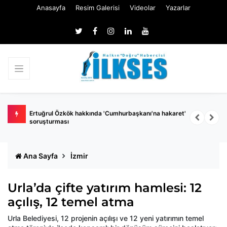
Anasayfa
Resim Galerisi
Videolar
Yazarlar
 belli
Ertuğrul Özkök hakkında 'Cumhurbaşkanı'na hakaret'
Ç
soruşturması
k
Ana Sayfa
İzmir
Urla’da çifte yatırım hamlesi: 12
açılış, 12 temel atma
Urla Belediyesi, 12 projenin açılışı ve 12 yeni yatırımın temel