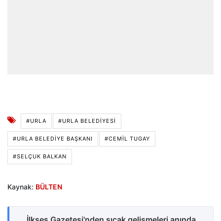
#URLA
#URLA BELEDIYESI
#URLA BELEDIYE BAŞKANI
#CEMIL TUGAY
#SELÇUK BALKAN
Kaynak:
BÜLTEN
İlkses Gazetesi'nden sıcak gelişmeleri anında