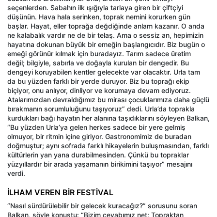
seçenlerden. Sabahın ilk ışığıyla tarlaya giren bir çiftçiyi
düşünün. Hava hala serinken, toprak nemini korurken gün
başlar. Hayat, eller toprağa değdiğinde anlam kazanır. O anda
ne kalabalık vardır ne de bir telaş. Ama o sessiz an, hepimizin
hayatına dokunan büyük bir emeğin başlangıcıdır. Biz bugün o
emeği görünür kılmak için buradayız. Tarım sadece üretim
değil; bilgiyle, sabırla ve doğayla kurulan bir dengedir. Bu
dengeyi koruyabilen kentler gelecekte var olacaktır. Urla tam
da bu yüzden farklı bir yerde duruyor. Biz bu toprağı ekip
biçiyor, onu anlıyor, dinliyor ve korumaya devam ediyoruz.
Atalarımızdan devraldığımız bu mirası çocuklarımıza daha güçlü
bırakmanın sorumluluğunu taşıyoruz” dedi. Urla’da toprakla
kurdukları bağı hayatın her alanına taşıdıklarını söyleyen Balkan,
“Bu yüzden Urla’ya gelen herkes sadece bir yere gelmiş
olmuyor, bir ritmin içine giriyor. Gastronomimiz de buradan
doğmuştur; aynı sofrada farklı hikayelerin buluşmasından, farklı
kültürlerin yan yana durabilmesinden. Çünkü bu topraklar
yüzyıllardır bir arada yaşamanın birikimini taşıyor” mesajını
verdi.
İLHAM VEREN BİR FESTİVAL
“Nasıl sürdürülebilir bir gelecek kuracağız?” sorusunu soran
Balkan, şöyle konuştu: “Bizim cevabımız net: Topraktan