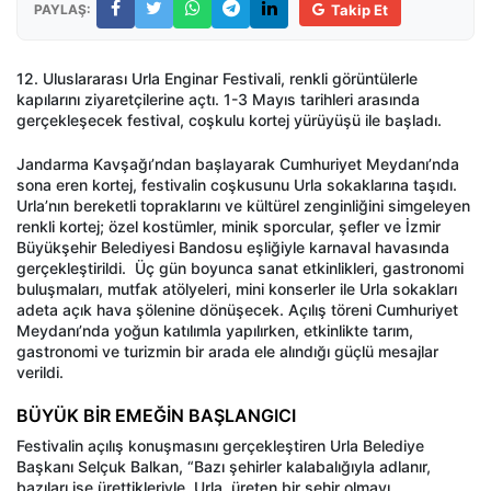
PAYLAŞ:
Takip Et
12. Uluslararası Urla Enginar Festivali, renkli görüntülerle
kapılarını ziyaretçilerine açtı. 1-3 Mayıs tarihleri arasında
gerçekleşecek festival, coşkulu kortej yürüyüşü ile başladı.
Jandarma Kavşağı’ndan başlayarak Cumhuriyet Meydanı’nda
sona eren kortej, festivalin coşkusunu Urla sokaklarına taşıdı.
Urla’nın bereketli topraklarını ve kültürel zenginliğini simgeleyen
renkli kortej; özel kostümler, minik sporcular, şefler ve İzmir
Büyükşehir Belediyesi Bandosu eşliğiyle karnaval havasında
gerçekleştirildi.
Üç gün boyunca sanat etkinlikleri, gastronomi
buluşmaları, mutfak atölyeleri, mini konserler ile Urla sokakları
adeta açık hava şölenine dönüşecek. Açılış töreni Cumhuriyet
Meydanı’nda yoğun katılımla yapılırken, etkinlikte tarım,
gastronomi ve turizmin bir arada ele alındığı güçlü mesajlar
verildi.
BÜYÜK BİR EMEĞİN BAŞLANGICI
Festivalin açılış konuşmasını gerçekleştiren Urla Belediye
Başkanı Selçuk Balkan, “Bazı şehirler kalabalığıyla adlanır,
bazıları ise ürettikleriyle. Urla, üreten bir şehir olmayı