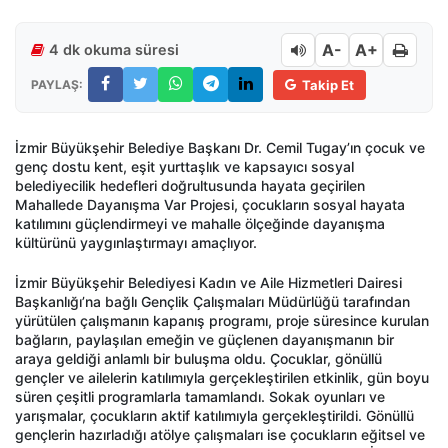
A-
A+
4 dk okuma süresi
PAYLAŞ:
Takip Et
İzmir Büyükşehir Belediye Başkanı Dr. Cemil Tugay’ın çocuk ve
genç dostu kent, eşit yurttaşlık ve kapsayıcı sosyal
belediyecilik hedefleri doğrultusunda hayata geçirilen
Mahallede Dayanışma Var Projesi, çocukların sosyal hayata
katılımını güçlendirmeyi ve mahalle ölçeğinde dayanışma
kültürünü yaygınlaştırmayı amaçlıyor.
İzmir Büyükşehir Belediyesi Kadın ve Aile Hizmetleri Dairesi
Başkanlığı’na bağlı Gençlik Çalışmaları Müdürlüğü tarafından
yürütülen çalışmanın kapanış programı, proje süresince kurulan
bağların, paylaşılan emeğin ve güçlenen dayanışmanın bir
araya geldiği anlamlı bir buluşma oldu. Çocuklar, gönüllü
gençler ve ailelerin katılımıyla gerçekleştirilen etkinlik, gün boyu
süren çeşitli programlarla tamamlandı. Sokak oyunları ve
yarışmalar, çocukların aktif katılımıyla gerçekleştirildi. Gönüllü
gençlerin hazırladığı atölye çalışmaları ise çocukların eğitsel ve