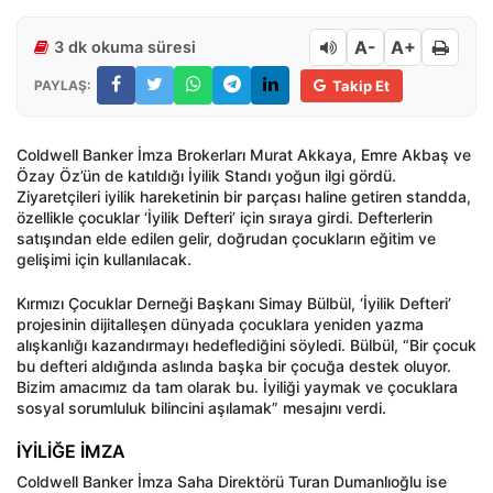
A-
A+
3 dk okuma süresi
PAYLAŞ:
Takip Et
Coldwell Banker İmza Brokerları Murat Akkaya, Emre Akbaş ve
Özay Öz’ün de katıldığı İyilik Standı yoğun ilgi gördü.
Ziyaretçileri iyilik hareketinin bir parçası haline getiren standda,
özellikle çocuklar ‘İyilik Defteri’ için sıraya girdi. Defterlerin
satışından elde edilen gelir, doğrudan çocukların eğitim ve
gelişimi için kullanılacak.
Kırmızı Çocuklar Derneği Başkanı Simay Bülbül, ‘İyilik Defteri’
projesinin dijitalleşen dünyada çocuklara yeniden yazma
alışkanlığı kazandırmayı hedeflediğini söyledi. Bülbül, “Bir çocuk
bu defteri aldığında aslında başka bir çocuğa destek oluyor.
Bizim amacımız da tam olarak bu. İyiliği yaymak ve çocuklara
sosyal sorumluluk bilincini aşılamak” mesajını verdi.
İYİLİĞE İMZA
Coldwell Banker İmza Saha Direktörü Turan Dumanlıoğlu ise