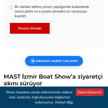
Bir dahaki sefere yorum yaptığımda kullanılmak
üzere adımı ve e-posta adresimi bu tarayıcıya
kaydet.
Yorumu Gönder
SIRADAKİ HABER YÜKLENDİ
MAST İzmir Boat Show’a ziyaretçi
akını sürüyor
İzmir Büyükşehir Belediyesi’nin ev sahipliğinde düzenlenen
İlkses Gazetesi olarak sistemimizde sadece
Kabul Ediyorum
MAST İzmir Boat Show, deniz tutkunlarını ve sektör
sizin izinleriniz doğrultusunda bilgilerinizi
profesyonellerini buluşturuyor
kullanıyoruz.
Detaylı Bilgi