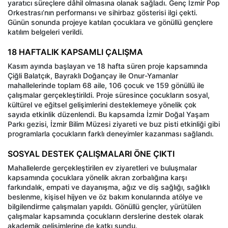
yaratıcı süreçlere dâhil olmasına olanak sağladı. Genç İzmir Pop
Orkestrası’nın performansı ve sihirbaz gösterisi ilgi çekti.
Günün sonunda projeye katılan çocuklara ve gönüllü gençlere
katılım belgeleri verildi.
18 HAFTALIK KAPSAMLI ÇALIŞMA
Kasım ayında başlayan ve 18 hafta süren proje kapsamında
Çiğli Balatçık, Bayraklı Doğançay ile Onur-Yamanlar
mahallelerinde toplam 68 aile, 106 çocuk ve 159 gönüllü ile
çalışmalar gerçekleştirildi. Proje süresince çocukların sosyal,
kültürel ve eğitsel gelişimlerini desteklemeye yönelik çok
sayıda etkinlik düzenlendi. Bu kapsamda İzmir Doğal Yaşam
Parkı gezisi, İzmir Bilim Müzesi ziyareti ve buz pisti etkinliği gibi
programlarla çocukların farklı deneyimler kazanması sağlandı.
SOSYAL DESTEK ÇALIŞMALARI ÖNE ÇIKTI
Mahallelerde gerçekleştirilen ev ziyaretleri ve buluşmalar
kapsamında çocuklara yönelik akran zorbalığına karşı
farkındalık, empati ve dayanışma, ağız ve diş sağlığı, sağlıklı
beslenme, kişisel hijyen ve öz bakım konularında atölye ve
bilgilendirme çalışmaları yapıldı. Gönüllü gençler, yürütülen
çalışmalar kapsamında çocukların derslerine destek olarak
akademik gelişimlerine de katkı sundu.