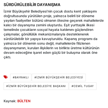
SÜRDÜRÜLEBİLİR DAYANIŞMA
İzmir Büyükşehir Belediyesi’nin çocuk dostu kent yaklaşımı
doğrultusunda yürütülen proje, yalnızca belirli bir döneme
yayılan faaliyetler bütünü olmanın ötesine geçerek mahallelerde
kalıcı bir dayanışma zemini oluşturdu. Eşit yurttaşlık ilkesi
temelinde çocukların sosyal hayata katılımını güçlendiren
çalışmalar, gönüllülük mekanizmalarıyla desteklenerek
sürdürülebilir bir yapıya kavuşturuldu. Kapanış programı da
yalnızca bir dönemin sonu değil, mahallelerde filizlenen
dayanışmanın, kurulan ilişkilerin ve birlikte üretme kültürünün
devam edeceğine işaret eden güçlü bir buluşma olarak öne
çıktı.
#BAYRAKLI
#İZMIR BÜYÜKŞEHIR BELEDIYESI
#İZMIR BÜYÜKŞEHIR BELEDIYE BAŞKANI
#CEMIL TUGAY
Kaynak:
BÜLTEN