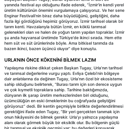
yanında festival ayı olduğunu ifade ederek, “İzmir'in kendi yerel
üretim kültürünün önemini vurgulamaya çalışıyoruz. Ve her sene
Enginar Festivali'nin biraz daha büyüdüğünü, geliştiğini, daha
fazla ilgi gördüğünü hepimiz görüyoruz. İzmir tarihsel olarak bir
tarım kenti. Havzalarıyla bütün İzmir, en köklü tarımsal
gelenekleri olan ve halen de yoğun tarım yapılan topraklar. İzmir
şu anda hayvansal üretimde Türkiye'de ikinci sırada. Hem ette
hem süt ve süt ürünlerinde böyle. Ama bitkisel tarımda da
bazen ikinci, bazen üçüncü oluyor” diye konuştu.
URLA’NIN ÖNCE KÖKENİNİ BİLMEK LAZIM
Yapılaşma riskine dikkat çeken Başkan Tugay, Urla’nın tarihsel
ve tarımsal değerlerine vurgu yaptı. Evliya Çelebi’nin bölgeye
dair anlatılarına da değinen Tugay, Urla’nın özel bir ekosisteme
sahip olduğunu belirterek, “Burası tarım için son derece uygun
ve çok kıymetli topraklara sahip. Tarihine baktığımızda,
dünyanın ilk şarap üretim merkezlerinden biri olduğunu,
üzümcülüğün en eski örneklerinin bu coğrafyada geliştiğini
görüyoruz” dedi. Bir kentin geçmişiyle birlikte değerlendirilmesi
gerektiğini ifade eden Tugay, “Bir yeri gerçekten tanımak için
onun hikâyesini de bilmek gerekir. Urla’yı yalnızca yapılaşma
alanı olarak görmek büyük bir eksiklik olur. Bu bölgenin güçlü
bir tarımsal ve ekolojik geçmişi var; bu değerleri koruyarak