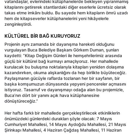
vatandaşlar, evlerindeki kütüphanelerde bekleyen yıpranmamış
kitaplarını getirerek stantlardaki diğer eserlerle ücretsiz olarak
takas etme imkânı buldu. Bu sayede hem kitapların ömrü uzadı
hem de kitapseverler kütüphanelerini yeni hikâyelerle
zenginleştirdi.
KÜLTÜREL BİR BAĞ KURUYORUZ
Projenin aynı zamanda bir dayanışma hareketi olduğunu
vurgulayan Buca Belediye Başkanı Görkem Duman, şunları
kaydetti: “Kitap Değişim Günleri ile hemşehrilerimiz arasında
güçlü bir kültürel bağ kurmayı amaçlıyoruz. Her mahallede
kurulacak bu buluşma noktalarıyla kitapları yeniden dolaşıma
kazandırırken, okuma alışkanlığını da hep birlikte büyüteceğiz.
Paylaşmanın gücüyle raflarda tozlanan her bir sayfanın, bir
başka komşumuzun dünyasında yepyeni pencereler açmasını
istiyoruz. Tasarruf ve dayanışmayı odağa alan bu projemizle,
Buca’nın dört bir yanını açık hava kütüphanesine
dönüştüreceğiz.”
Her hafta farklı bir mahallede gerçekleştirilecek etkinliklerin
önümüzdeki günlerdeki durakları şöyle olacak: 7 Mayıs
Cumhuriyet Mahallesi, 14 Mayıs Aydoğdu Mahallesi, 21 Mayıs
Şirinkapı Mahallesi, 4 Haziran Çağdaş Mahallesi, 11 Haziran