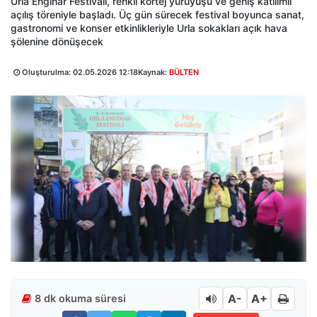
Urla Enginar Festivali, renkli kortej yürüyüşü ve geniş katılımlı
açılış töreniyle başladı. Üç gün sürecek festival boyunca sanat,
gastronomi ve konser etkinlikleriyle Urla sokakları açık hava
şölenine dönüşecek
Oluşturulma:
02.05.2026 12:18
Kaynak:
BÜLTEN
A-
A+
8 dk okuma süresi