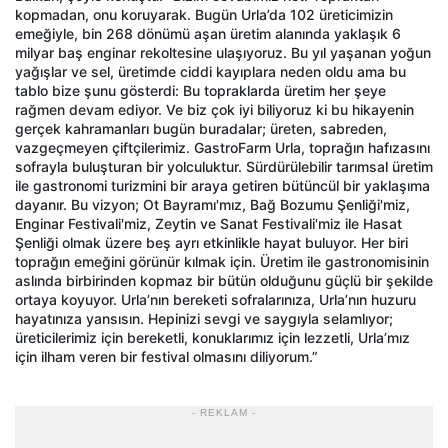
kopmadan, onu koruyarak. Bugün Urla’da 102 üreticimizin
emeğiyle, bin 268 dönümü aşan üretim alanında yaklaşık 6
milyar baş enginar rekoltesine ulaşıyoruz. Bu yıl yaşanan yoğun
yağışlar ve sel, üretimde ciddi kayıplara neden oldu ama bu
tablo bize şunu gösterdi: Bu topraklarda üretim her şeye
rağmen devam ediyor. Ve biz çok iyi biliyoruz ki bu hikayenin
gerçek kahramanları bugün buradalar; üreten, sabreden,
vazgeçmeyen çiftçilerimiz. GastroFarm Urla, toprağın hafızasını
sofrayla buluşturan bir yolculuktur. Sürdürülebilir tarımsal üretim
ile gastronomi turizmini bir araya getiren bütüncül bir yaklaşıma
dayanır. Bu vizyon; Ot Bayramı'mız, Bağ Bozumu Şenliği'miz,
Enginar Festivali'miz, Zeytin ve Sanat Festivali'miz ile Hasat
Şenliği olmak üzere beş ayrı etkinlikle hayat buluyor. Her biri
toprağın emeğini görünür kılmak için. Üretim ile gastronomisinin
aslında birbirinden kopmaz bir bütün olduğunu güçlü bir şekilde
ortaya koyuyor. Urla’nın bereketi sofralarınıza, Urla’nın huzuru
hayatınıza yansısın. Hepinizi sevgi ve saygıyla selamlıyor;
üreticilerimiz için bereketli, konuklarımız için lezzetli, Urla’mız
için ilham veren bir festival olmasını diliyorum.”
- REKLAM -