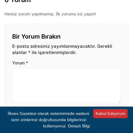
Henüz yorum yapılmamış. İlk yorumu siz yapın!
Bir Yorum Bırakın
E-posta adresiniz yayımlanmayacaktır.
Gerekli
alanlar
*
ile işaretlenmişlerdir.
Yorum
*
İsim
*
E-posta
*
İlkses Gazetesi olarak sistemimizde sadece
Kabul Ediyorum
sizin izinleriniz doğrultusunda bilgilerinizi
kullanıyoruz.
Detaylı Bilgi