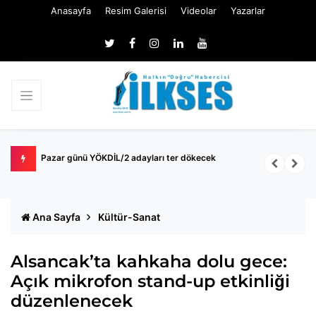
Anasayfa
Resim Galerisi
Videolar
Yazarlar
k
Pazar günü YÖKDİL/2 adayları ter dökecek
B
S
Ana Sayfa
Kültür-Sanat
Alsancak’ta kahkaha dolu gece:
Açık mikrofon stand-up etkinliği
düzenlenecek