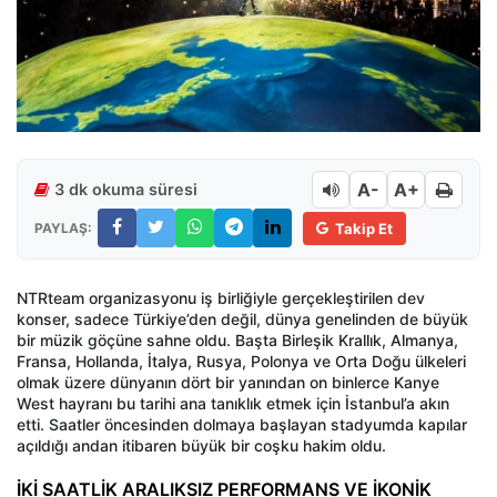
A-
A+
3 dk okuma süresi
PAYLAŞ:
Takip Et
NTRteam organizasyonu iş birliğiyle gerçekleştirilen dev
konser, sadece Türkiye’den değil, dünya genelinden de büyük
bir müzik göçüne sahne oldu. Başta Birleşik Krallık, Almanya,
Fransa, Hollanda, İtalya, Rusya, Polonya ve Orta Doğu ülkeleri
olmak üzere dünyanın dört bir yanından on binlerce Kanye
West hayranı bu tarihi ana tanıklık etmek için İstanbul’a akın
etti. Saatler öncesinden dolmaya başlayan stadyumda kapılar
açıldığı andan itibaren büyük bir coşku hakim oldu.
İKİ SAATLİK ARALIKSIZ PERFORMANS VE İKONİK