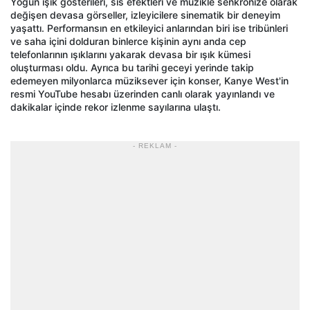
Yoğun ışık gösterileri, sis efektleri ve müzikle senkronize olarak
değişen devasa görseller, izleyicilere sinematik bir deneyim
yaşattı. Performansın en etkileyici anlarından biri ise tribünleri
ve saha içini dolduran binlerce kişinin aynı anda cep
telefonlarının ışıklarını yakarak devasa bir ışık kümesi
oluşturması oldu. Ayrıca bu tarihi geceyi yerinde takip
edemeyen milyonlarca müziksever için konser, Kanye West'in
resmi YouTube hesabı üzerinden canlı olarak yayınlandı ve
dakikalar içinde rekor izlenme sayılarına ulaştı.
- REKLAM -