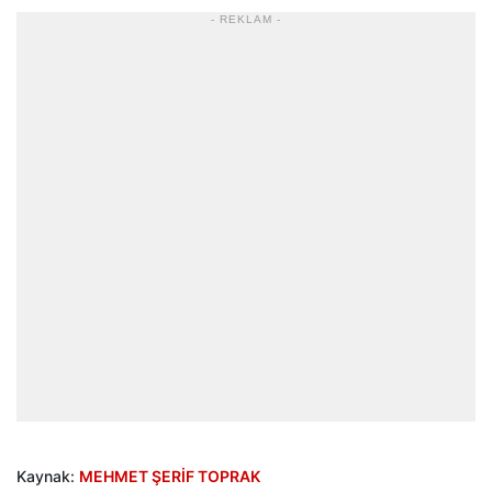
- REKLAM -
Kaynak:
MEHMET ŞERİF TOPRAK