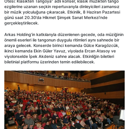
Ötesi: Klasikten Tangoya” adlı konser, klasik müzikten tango
ezgilerine uzanan seçkin repertuvarıyla dinleyicileri zamansız
bir müzik yolculuğuna çıkaracak. Etkinlik, 8 Haziran Pazartesi
günü saat 20.30’da Hikmet Şimşek Sanat Merkezi’nde
gerçekleştirilecek.
Arkas Holding’in katkılarıyla düzenlenen gecede, oda müziğinin
önemli eserleri ile tangonun duygulu ritimleri aynı sahnede bir
araya gelecek. Konserde birinci kemanda Gülce Karagözcük,
ikinci kemanda Ekin Güler Yavuz, viyolada Ercan Atasoy ve
viyolonselde İpek Akdeniz sahne alacak. Etkinliğin biletleri
biletinial platformu üzerinden temin edilebilecek.