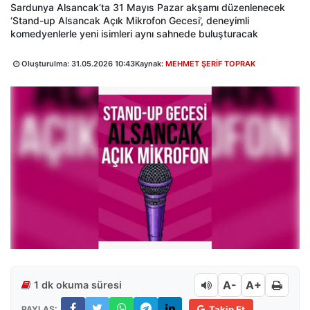
Sardunya Alsancak’ta 31 Mayıs Pazar akşamı düzenlenecek
‘Stand-up Alsancak Açık Mikrofon Gecesi’, deneyimli
komedyenlerle yeni isimleri aynı sahnede buluşturacak
Oluşturulma:
31.05.2026 10:43
Kaynak:
MEHMET ŞERİF TOPRAK
A-
A+
1 dk okuma süresi
PAYLAŞ:
Takip Et