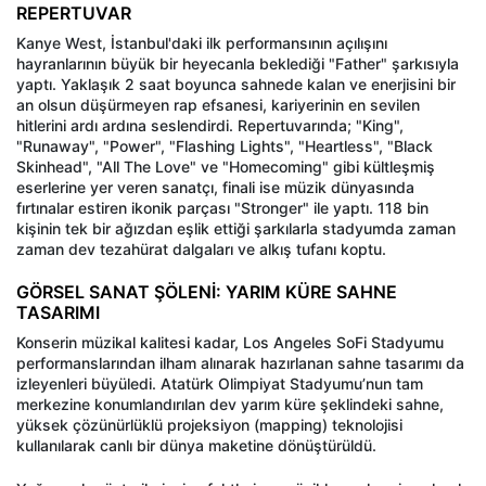
REPERTUVAR
Kanye West, İstanbul'daki ilk performansının açılışını
hayranlarının büyük bir heyecanla beklediği "Father" şarkısıyla
yaptı. Yaklaşık 2 saat boyunca sahnede kalan ve enerjisini bir
an olsun düşürmeyen rap efsanesi, kariyerinin en sevilen
hitlerini ardı ardına seslendirdi. Repertuvarında; "King",
"Runaway", "Power", "Flashing Lights", "Heartless", "Black
Skinhead", "All The Love" ve "Homecoming" gibi kültleşmiş
eserlerine yer veren sanatçı, finali ise müzik dünyasında
fırtınalar estiren ikonik parçası "Stronger" ile yaptı. 118 bin
kişinin tek bir ağızdan eşlik ettiği şarkılarla stadyumda zaman
zaman dev tezahürat dalgaları ve alkış tufanı koptu.
GÖRSEL SANAT ŞÖLENİ: YARIM KÜRE SAHNE
TASARIMI
Konserin müzikal kalitesi kadar, Los Angeles SoFi Stadyumu
performanslarından ilham alınarak hazırlanan sahne tasarımı da
izleyenleri büyüledi. Atatürk Olimpiyat Stadyumu’nun tam
merkezine konumlandırılan dev yarım küre şeklindeki sahne,
yüksek çözünürlüklü projeksiyon (mapping) teknolojisi
kullanılarak canlı bir dünya maketine dönüştürüldü.