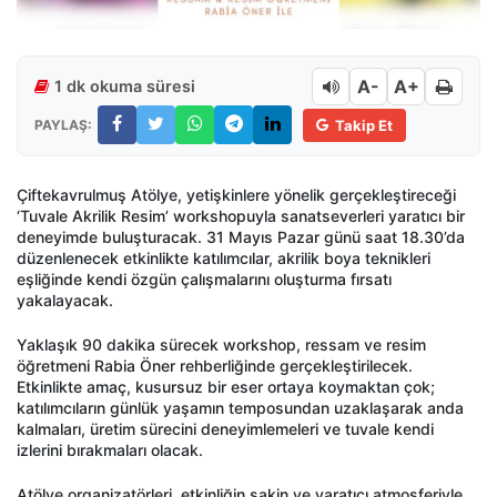
A-
A+
1 dk okuma süresi
PAYLAŞ:
Takip Et
Çiftekavrulmuş Atölye, yetişkinlere yönelik gerçekleştireceği
‘Tuvale Akrilik Resim’ workshopuyla sanatseverleri yaratıcı bir
deneyimde buluşturacak. 31 Mayıs Pazar günü saat 18.30’da
düzenlenecek etkinlikte katılımcılar, akrilik boya teknikleri
eşliğinde kendi özgün çalışmalarını oluşturma fırsatı
yakalayacak.
Yaklaşık 90 dakika sürecek workshop, ressam ve resim
öğretmeni Rabia Öner rehberliğinde gerçekleştirilecek.
Etkinlikte amaç, kusursuz bir eser ortaya koymaktan çok;
katılımcıların günlük yaşamın temposundan uzaklaşarak anda
kalmaları, üretim sürecini deneyimlemeleri ve tuvale kendi
izlerini bırakmaları olacak.
Atölye organizatörleri, etkinliğin sakin ve yaratıcı atmosferiyle