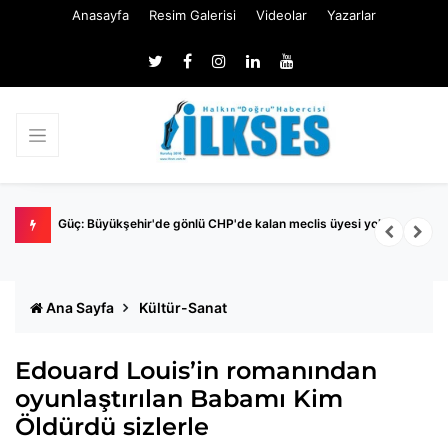
Anasayfa
Resim Galerisi
Videolar
Yazarlar
Nİ
Güç: Büyükşehir'de gönlü CHP'de kalan meclis üyesi yok
M
İ
Ana Sayfa
Kültür-Sanat
Edouard Louis’in romanından
oyunlaştırılan Babamı Kim
Öldürdü sizlerle