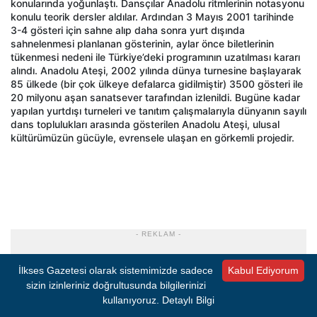
konularında yoğunlaştı. Dansçılar Anadolu ritmlerinin notasyonu
konulu teorik dersler aldılar. Ardından 3 Mayıs 2001 tarihinde
3-4 gösteri için sahne alıp daha sonra yurt dışında
sahnelenmesi planlanan gösterinin, aylar önce biletlerinin
tükenmesi nedeni ile Türkiye’deki programının uzatılması kararı
alındı. Anadolu Ateşi, 2002 yılında dünya turnesine başlayarak
85 ülkede (bir çok ülkeye defalarca gidilmiştir) 3500 gösteri ile
20 milyonu aşan sanatsever tarafından izlenildi. Bugüne kadar
yapılan yurtdışı turneleri ve tanıtım çalışmalarıyla dünyanın sayılı
dans toplulukları arasında gösterilen Anadolu Ateşi, ulusal
kültürümüzün gücüyle, evrensele ulaşan en görkemli projedir.
- REKLAM -
İlkses Gazetesi olarak sistemimizde sadece
Kabul Ediyorum
sizin izinleriniz doğrultusunda bilgilerinizi
kullanıyoruz.
Detaylı Bilgi