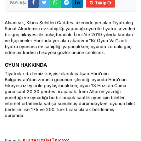
PAYLAŞ:
Takip Et
Alsancak, Kıbrıs Şehitleri Caddesi üzerinde yer alan Tiyatrolog
Sanat Akademisi ev sahipliği yapacağı oyun ile tiyatro severleri
bir göç hikayesi ile buluşturacak. İzmir’de 2019 yılında kurulan
ve İşçimenler Hanı’nda yer alan akademi “Bi’ Oyun Var” adlı
tiyatro oyununa ev sahipliği yapacakken; oyunda zorunlu göç
eden bir kadının hikayesi gözler önüne serilecek.
OYUN HAKKINDA
Tiyatrolar da temizlik işçisi olarak çalışan Hörü’nün
Bulgaristan’dan zorunlu göçünün işlendiği oyunda Hörü’nün
hikayesi izleyici ile paylaşılacakken; oyun 13 Haziran Cuma
günü saat 20:30 perdesini açacak. İrem Altan’ın yazdığı
yönettiği ve oynadığı bu bir buçuk saatlik oyun için biletler
internet ortamında satışa sunulmuş durumdayken; oyunun bilet
bedelleri ise 175 ve 200 Türk Lirası olarak belirlenmiş
durumda.
Kaynak:
SULTAN GÜMÜŞ KAYA