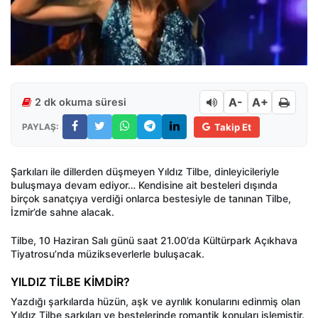
A-
A+
2 dk okuma süresi
PAYLAŞ:
Takip Et
Şarkıları ile dillerden düşmeyen Yıldız Tilbe, dinleyicileriyle
buluşmaya devam ediyor… Kendisine ait besteleri dışında
birçok sanatçıya verdiği onlarca bestesiyle de tanınan Tilbe,
İzmir’de sahne alacak.
Tilbe, 10 Haziran Salı günü saat 21.00’da Kültürpark Açıkhava
Tiyatrosu’nda müzikseverlerle buluşacak.
YILDIZ TİLBE KİMDİR?
Yazdığı şarkılarda hüzün, aşk ve ayrılık konularını edinmiş olan
Yıldız Tilbe şarkıları ve bestelerinde romantik konuları işlemiştir.