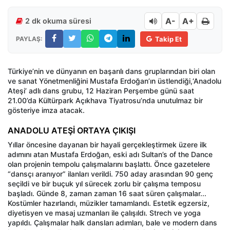
A-
A+
2 dk okuma süresi
PAYLAŞ:
Takip Et
Türkiye’nin ve dünyanın en başarılı dans gruplarından biri olan
ve sanat Yönetmenliğini Mustafa Erdoğan’ın üstlendiği,‘Anadolu
Ateşi’ adlı dans grubu, 12 Haziran Perşembe günü saat
21.00’da Kültürpark Açıkhava Tiyatrosu’nda unutulmaz bir
gösteriye imza atacak.
ANADOLU ATEŞİ ORTAYA ÇIKIŞI
Yıllar öncesine dayanan bir hayali gerçekleştirmek üzere ilk
adımını atan Mustafa Erdoğan, eski adı Sultan’s of the Dance
olan projenin tempolu çalışmalarını başlattı. Önce gazetelere
“dansçı aranıyor” ilanları verildi. 750 aday arasından 90 genç
seçildi ve bir buçuk yıl sürecek zorlu bir çalışma temposu
başladı. Günde 8, zaman zaman 16 saat süren çalışmalar...
Kostümler hazırlandı, müzikler tamamlandı. Estetik egzersiz,
diyetisyen ve masaj uzmanları ile çalışıldı. Strech ve yoga
yapıldı. Çalışmalar halk dansları adımları, bale ve modern dans