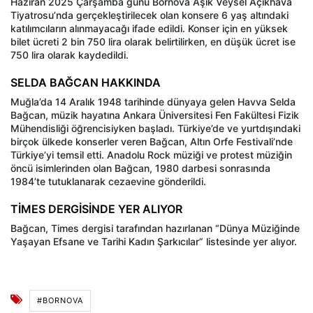
Haziran 2025 Çarşamba günü Bornova Aşık Veysel Açıkhava
Tiyatrosu’nda gerçekleştirilecek olan konsere 6 yaş altındaki
katılımcıların alınmayacağı ifade edildi. Konser için en yüksek
bilet ücreti 2 bin 750 lira olarak belirtilirken, en düşük ücret ise
750 lira olarak kaydedildi.
SELDA BAĞCAN HAKKINDA
Muğla’da 14 Aralık 1948 tarihinde dünyaya gelen Havva Selda
Bağcan, müzik hayatına Ankara Üniversitesi Fen Fakültesi Fizik
Mühendisliği öğrencisiyken başladı. Türkiye’de ve yurtdışındaki
birçok ülkede konserler veren Bağcan, Altın Orfe Festivali’nde
Türkiye’yi temsil etti. Anadolu Rock müziği ve protest müziğin
öncü isimlerinden olan Bağcan, 1980 darbesi sonrasında
1984’te tutuklanarak cezaevine gönderildi.
TİMES DERGİSİNDE YER ALIYOR
Bağcan, Times dergisi tarafından hazırlanan “Dünya Müziğinde
Yaşayan Efsane ve Tarihi Kadın Şarkıcılar” listesinde yer alıyor.
#BORNOVA