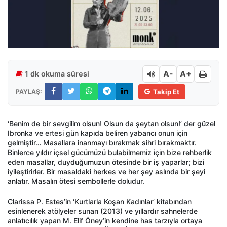
A-
A+
1 dk okuma süresi
PAYLAŞ:
Takip Et
‘Benim de bir sevgilim olsun! Olsun da şeytan olsun!’ der güzel
Ibronka ve ertesi gün kapıda beliren yabancı onun için
gelmiştir… Masallara inanmayı bırakmak sihri bırakmaktır.
Binlerce yıldır içsel gücümüzü bulabilmemiz için bize rehberlik
eden masallar, duyduğumuzun ötesinde bir iş yaparlar; bizi
iyileştirirler. Bir masaldaki herkes ve her şey aslında bir şeyi
anlatır. Masalın ötesi sembollerle doludur.
Clarissa P. Estes’in ‘Kurtlarla Koşan Kadınlar’ kitabından
esinlenerek atölyeler sunan (2013) ve yıllardır sahnelerde
anlatıcılık yapan M. Elif Öney’in kendine has tarzıyla ortaya