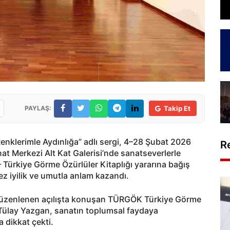
PAYLAŞ:
Takip Et
Renklerimle Aydınlığa” adlı sergi, 4–28 Şubat 2026
R
t Merkezi Alt Kat Galerisi’nde sanatseverlerle
 Türkiye Görme Özürlüler Kitaplığı yararına bağış
ez iyilik ve umutla anlam kazandı.
üzenlenen açılışta konuşan TÜRGÖK Türkiye Görme
 Tülay Yazgan, sanatın toplumsal faydaya
 dikkat çekti.