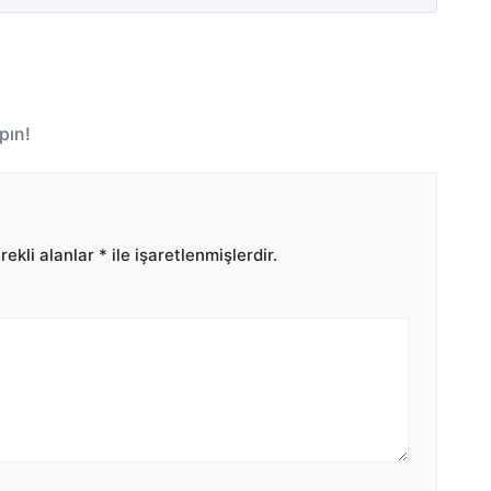
pın!
ekli alanlar
*
ile işaretlenmişlerdir.