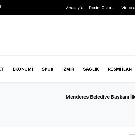
r
Anasayfa
Resim Galerisi
Videola
ET
EKONOMI
SPOR
İZMIR
SAĞLIK
RESMI İLAN
lkay Çiçek’in ifadesi ortaya çıktı: Mesajlar yapay zeka üre