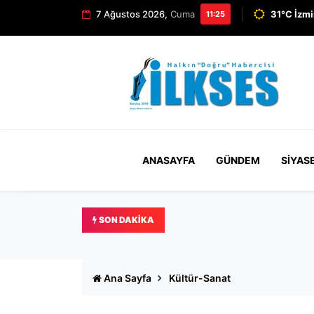
7 Ağustos 2026,
Cuma
31°C İzmi
11:25
ANASAYFA
GÜNDEM
SIYAS
SON DAKIKA
Menderes Belediye Başkanı İ
Ana Sayfa
Kültür-Sanat