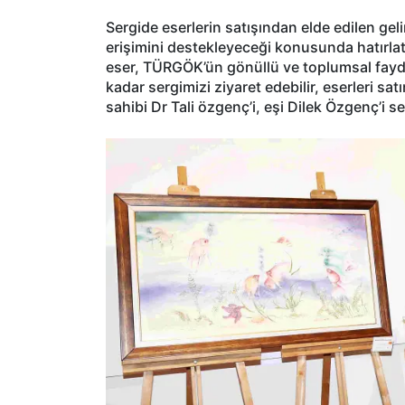
Sergide eserlerin satışından elde edilen geli
erişimini destekleyeceği konusunda hatırla
eser, TÜRGÖK’ün gönüllü ve toplumsal fayda 
kadar sergimizi ziyaret edebilir, eserleri sa
sahibi Dr Tali özgenç’i, eşi Dilek Özgenç’i 