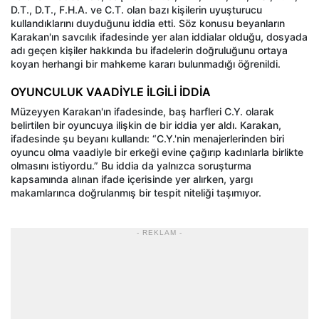
D.T., D.T., F.H.A. ve C.T. olan bazı kişilerin uyuşturucu
kullandıklarını duyduğunu iddia etti. Söz konusu beyanların
Karakan'ın savcılık ifadesinde yer alan iddialar olduğu, dosyada
adı geçen kişiler hakkında bu ifadelerin doğruluğunu ortaya
koyan herhangi bir mahkeme kararı bulunmadığı öğrenildi.
OYUNCULUK VAADİYLE İLGİLİ İDDİA
Müzeyyen Karakan'ın ifadesinde, baş harfleri C.Y. olarak
belirtilen bir oyuncuya ilişkin de bir iddia yer aldı. Karakan,
ifadesinde şu beyanı kullandı: “C.Y.'nin menajerlerinden biri
oyuncu olma vaadiyle bir erkeği evine çağırıp kadınlarla birlikte
olmasını istiyordu.” Bu iddia da yalnızca soruşturma
kapsamında alınan ifade içerisinde yer alırken, yargı
makamlarınca doğrulanmış bir tespit niteliği taşımıyor.
- REKLAM -