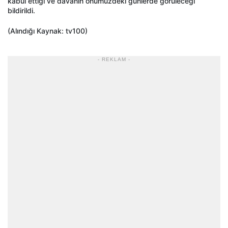
kabul ettiği ve davanın önümüzdeki günlerde görüleceği
bildirildi.
(Alındığı Kaynak: tv100)
- REKLAM -