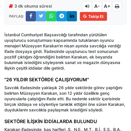
A-
A+
3 dk okuma süresi
PAYLAŞ:
Takip Et
İstanbul Cumhuriyet Başsavcılığı tarafından yürütülen
uyuşturucu soruşturması kapsamında tutuklanan oyuncu
menajeri Müzeyyen Karakan'ın nisan ayında savcılığa verdiği
ifade dosyaya girdi. İfadesinde uyuşturucu test sonucunun
pozitif çıktığını öğrendiğini belirten Karakan, ek beyanda
bulunmak istediğini söyleyerek sanat ve magazin dünyasına
ilişkin çeşitli iddialar dile getirdi.
"26 YILDIR SEKTÖRDE ÇALIŞIYORUM"
Savcılık ifadesinde yaklaşık 26 yıldır sektörde görev yaptığını
belirten Müzeyyen Karakan, son 12 yıldır özellikle genç
oyuncularla çalıştığını ifade etti. Bu nedenle sektör içerisinde
birçok iddiaya ve söylentiye tanıklık ettiğini öne süren Karakan,
duyduklarını savcılıkla paylaşmak istediğini söyledi.
SEKTÖRE İLİŞKİN İDDİALARDA BULUNDU
Karakan ifadesinde, baş harfleri .S., N.E., M.T., B.İ., E.S., B.A.,