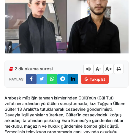
A-
A+
2 dk okuma süresi
PAYLAŞ:
Takip Et
Arabesk müziğin tanınan isimlerinden Güllü’nün (Gül Tut)
vefatının ardından yürütülen soruşturmada, kızı Tuğyan Ülkem
Gülter 13 Aralık'ta tutuklanarak cezaevine gönderilmişti.
Davayla ilgili yankılar sürerken, Gülter’in cezaevindeki koğuş
arkadaşı tarafından psikolog Esra Ezmeci’ye gönderilen ihbar
mektubu, magazin ve hukuk gündemine bomba gibi düştü.
Ezmeci'nin televizyon programında canlı yayında okuduğu