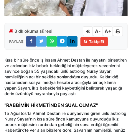
A-
A+
3 dk okuma süresi
PAYLAŞ:
Takip Et
Kısa bir süre önce iş insanı Ahmet Destan ile hayatını birleştiren
ve ardından ikiz bebek beklediğini müjdeleyerek sevenlerini
sevince boğan 55 yaşındaki ünlü astrolog Nuray Sayarı,
hamileliğinin acı bir şekilde sonlandığını duyurdu. Kaldırıldığı
hastaneden sosyal medya hesabı aracılığıyla bir açıklama
yapan Sayarı, ikiz bebeklerini kaybettiğini belirterek yaşadığı
derin üzüntüyü hayranlarıyla paylaştı.
"RABBİMİN HİKMETİNDEN SUAL OLMAZ"
15 Ağustos’ta Ahmet Destan ile dünyaevine giren ünlü astrolog
Nuray Sayarı’nın kısa süre önce kamuoyuna duyurduğu ikiz
bebek müjdesinin ardından gebeliğinin sona erdiği öğrenildi.
Habertürk’te yer alan bilgilere göre; Sayarı’nın hamileliği, henüz