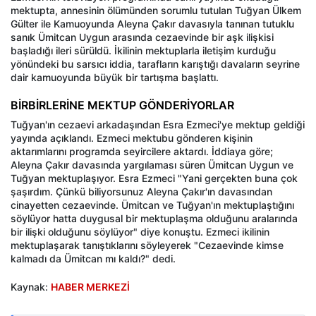
mektupta, annesinin ölümünden sorumlu tutulan Tuğyan Ülkem
Gülter ile Kamuoyunda Aleyna Çakır davasıyla tanınan tutuklu
sanık Ümitcan Uygun arasında cezaevinde bir aşk ilişkisi
başladığı ileri sürüldü. İkilinin mektuplarla iletişim kurduğu
yönündeki bu sarsıcı iddia, tarafların karıştığı davaların seyrine
dair kamuoyunda büyük bir tartışma başlattı.
BİRBİRLERİNE MEKTUP GÖNDERİYORLAR
Tuğyan'ın cezaevi arkadaşından Esra Ezmeci'ye mektup geldiği
yayında açıklandı. Ezmeci mektubu gönderen kişinin
aktarımlarını programda seyircilere aktardı. İddiaya göre;
Aleyna Çakır davasında yargılaması süren Ümitcan Uygun ve
Tuğyan mektuplaşıyor. Esra Ezmeci "Yani gerçekten buna çok
şaşırdım. Çünkü biliyorsunuz Aleyna Çakır'ın davasından
cinayetten cezaevinde. Ümitcan ve Tuğyan'ın mektuplaştığını
söylüyor hatta duygusal bir mektuplaşma olduğunu aralarında
bir ilişki olduğunu söylüyor" diye konuştu. Ezmeci ikilinin
mektuplaşarak tanıştıklarını söyleyerek "Cezaevinde kimse
kalmadı da Ümitcan mı kaldı?" dedi.
Kaynak:
HABER MERKEZİ