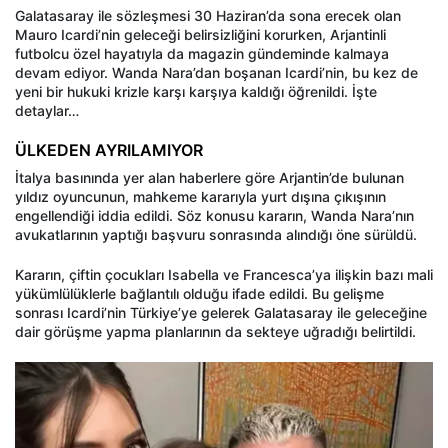
Galatasaray ile sözleşmesi 30 Haziran’da sona erecek olan
Mauro Icardi’nin geleceği belirsizliğini korurken, Arjantinli
futbolcu özel hayatıyla da magazin gündeminde kalmaya
devam ediyor. Wanda Nara’dan boşanan Icardi’nin, bu kez de
yeni bir hukuki krizle karşı karşıya kaldığı öğrenildi. İşte
detaylar…
ÜLKEDEN AYRILAMIYOR
İtalya basınında yer alan haberlere göre Arjantin’de bulunan
yıldız oyuncunun, mahkeme kararıyla yurt dışına çıkışının
engellendiği iddia edildi. Söz konusu kararın, Wanda Nara’nın
avukatlarının yaptığı başvuru sonrasında alındığı öne sürüldü.
Kararın, çiftin çocukları Isabella ve Francesca’ya ilişkin bazı mali
yükümlülüklerle bağlantılı olduğu ifade edildi. Bu gelişme
sonrası Icardi’nin Türkiye’ye gelerek Galatasaray ile geleceğine
dair görüşme yapma planlarının da sekteye uğradığı belirtildi.