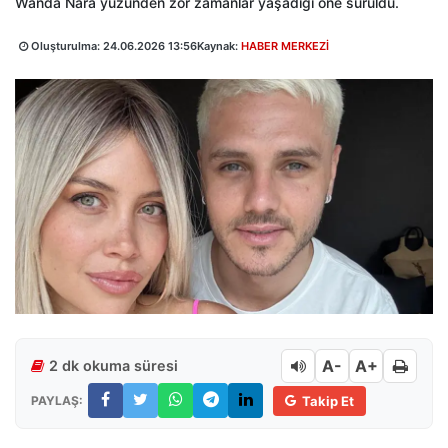
Wanda Nara yüzünden zor zamanlar yaşadığı öne sürüldü.
Oluşturulma:
24.06.2026 13:56
Kaynak:
HABER MERKEZİ
A-
A+
2 dk okuma süresi
PAYLAŞ:
Takip Et