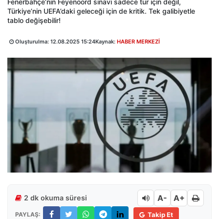
Fenerbahçe’nin Feyenoord sınavı sadece tur için değil,
Türkiye’nin UEFA’daki geleceği için de kritik. Tek galibiyetle
tablo değişebilir!
Oluşturulma:
12.08.2025 15:24
Kaynak:
HABER MERKEZİ
A-
A+
2 dk okuma süresi
PAYLAŞ:
Takip Et