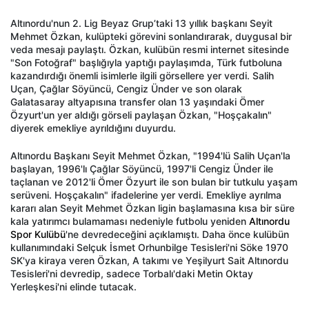
Altınordu'nun 2. Lig Beyaz Grup’taki 13 yıllık başkanı Seyit
Mehmet Özkan, kulüpteki görevini sonlandırarak, duygusal bir
veda mesajı paylaştı. Özkan, kulübün resmi internet sitesinde
"Son Fotoğraf" başlığıyla yaptığı paylaşımda, Türk futboluna
kazandırdığı önemli isimlerle ilgili görsellere yer verdi. Salih
Uçan, Çağlar Söyüncü, Cengiz Ünder ve son olarak
Galatasaray altyapısına transfer olan 13 yaşındaki Ömer
Özyurt'un yer aldığı görseli paylaşan Özkan, "Hoşçakalın"
diyerek emekliye ayrıldığını duyurdu.
Altınordu Başkanı Seyit Mehmet Özkan, "1994'lü Salih Uçan'la
başlayan, 1996'lı Çağlar Söyüncü, 1997'li Cengiz Ünder ile
taçlanan ve 2012'li Ömer Özyurt ile son bulan bir tutkulu yaşam
serüveni. Hoşçakalın" ifadelerine yer verdi. Emekliye ayrılma
kararı alan Seyit Mehmet Özkan ligin başlamasına kısa bir süre
kala yatırımcı bulamaması nedeniyle futbolu yeniden
Altınordu
Spor Kulübü
'ne devredeceğini açıklamıştı. Daha önce kulübün
kullanımındaki Selçuk İsmet Orhunbilge Tesisleri'ni Söke 1970
SK'ya kiraya veren Özkan, A takımı ve Yeşilyurt Sait Altınordu
Tesisleri'ni devredip, sadece Torbalı'daki Metin Oktay
Yerleşkesi'ni elinde tutacak.