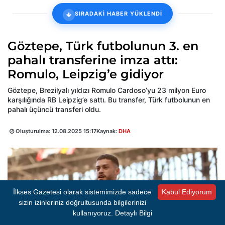
SIRADAKİ HABER YÜKLENDİ
Göztepe, Türk futbolunun 3. en
pahalı transferine imza attı:
Romulo, Leipzig’e gidiyor
Göztepe, Brezilyalı yıldızı Romulo Cardoso’yu 23 milyon Euro
karşılığında RB Leipzig’e sattı. Bu transfer, Türk futbolunun en
pahalı üçüncü transferi oldu.
Oluşturulma:
12.08.2025 15:17
Kaynak:
DHA
İlkses Gazetesi olarak sistemimizde sadece
Kabul Ediyorum
sizin izinleriniz doğrultusunda bilgilerinizi
kullanıyoruz.
Detaylı Bilgi