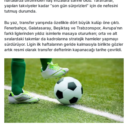
haftalarda birbirinden flaş imzalara sahne oldu. Taraftarlar,
yapılan takviyeler kadar “son gün sürprizleri” için de nefesini
tutmuş durumda.
Bu yaz, transfer yarışında özellikle dört büyük kulüp öne çıktı.
Fenerbahçe, Galatasaray, Beşiktaş ve Trabzonspor, Avrupa’nın
farklı liglerinden yıldız isimlerle masaya otururken; orta ve alt
sıralardaki takımlar da kadrolarına stratejik hamleler yapmayı
sürdürüyor. Ligin ilk haftalarının geride kalmasıyla birlikte gözler
artık resmi olarak transfer defterinin kapanacağı tarihe çevrildi.