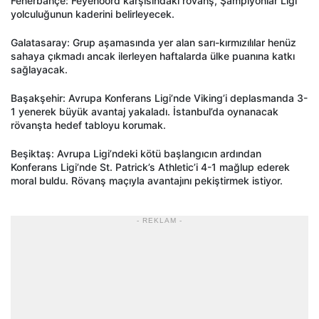
Fenerbahçe: Feyenoord karşısındaki rövanş, Şampiyonlar Ligi
yolculuğunun kaderini belirleyecek.
Galatasaray: Grup aşamasında yer alan sarı-kırmızılılar henüz
sahaya çıkmadı ancak ilerleyen haftalarda ülke puanına katkı
sağlayacak.
Başakşehir: Avrupa Konferans Ligi’nde Viking’i deplasmanda 3-
1 yenerek büyük avantaj yakaladı. İstanbul’da oynanacak
rövanşta hedef tabloyu korumak.
Beşiktaş: Avrupa Ligi’ndeki kötü başlangıcın ardından
Konferans Ligi’nde St. Patrick’s Athletic’i 4-1 mağlup ederek
moral buldu. Rövanş maçıyla avantajını pekiştirmek istiyor.
- REKLAM -