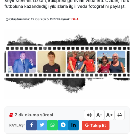
Seyit Mehmet Özkan, kulüpteki görevine veda etti. Özkan, Türk
futboluna kazandırdığı yıldızlarla ilgili veda fotoğrafını paylaştı.
Oluşturulma:
12.08.2025 15:52
Kaynak:
DHA
A-
A+
2 dk okuma süresi
PAYLAŞ:
Takip Et