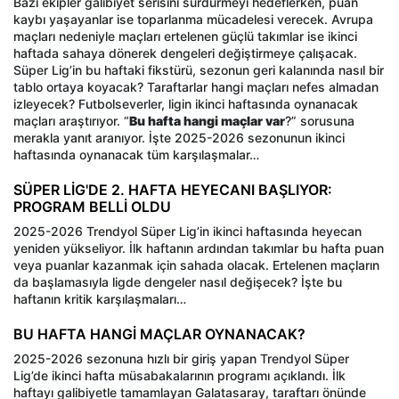
Bazı ekipler galibiyet serisini sürdürmeyi hedeflerken, puan
kaybı yaşayanlar ise toparlanma mücadelesi verecek. Avrupa
maçları nedeniyle maçları ertelenen güçlü takımlar ise ikinci
haftada sahaya dönerek dengeleri değiştirmeye çalışacak.
Süper Lig’in bu haftaki fikstürü, sezonun geri kalanında nasıl bir
tablo ortaya koyacak? Taraftarlar hangi maçları nefes almadan
izleyecek? Futbolseverler, ligin ikinci haftasında oynanacak
maçları araştırıyor. “
Bu hafta hangi maçlar var
?” sorusuna
merakla yanıt aranıyor. İşte 2025-2026 sezonunun ikinci
haftasında oynanacak tüm karşılaşmalar…
SÜPER LİG'DE 2. HAFTA HEYECANI BAŞLIYOR:
PROGRAM BELLİ OLDU
2025-2026 Trendyol Süper Lig’in ikinci haftasında heyecan
yeniden yükseliyor. İlk haftanın ardından takımlar bu hafta puan
veya puanlar kazanmak için sahada olacak. Ertelenen maçların
da başlamasıyla ligde dengeler nasıl değişecek? İşte bu
haftanın kritik karşılaşmaları…
BU HAFTA HANGİ MAÇLAR OYNANACAK?
2025-2026 sezonuna hızlı bir giriş yapan Trendyol Süper
Lig’de ikinci hafta müsabakalarının programı açıklandı. İlk
haftayı galibiyetle tamamlayan Galatasaray, taraftarı önünde