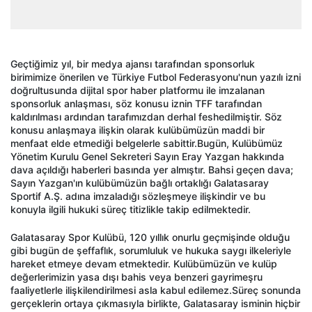
Ge
çti
ğimiz yıl, bir medya ajansı tarafından sponsorluk
birimimize
önerilen ve Türkiye Futbol Federasyonu'nun yaz
ılı izni
doğrultusunda dijital spor haber platformu ile imzalanan
sponsorluk anlaşması, s
öz konusu iznin TFF taraf
ından
kaldırılması ardından tarafımızdan derhal feshedilmiştir. S
öz
konusu anla
şmaya ilişkin olarak kul
übümüzün maddi bir
menfaat elde etmedi
ği belgelerle sabittir.
Bug
ün, Kulübümüz
Yönetim Kurulu Genel Sekreteri Say
ın Eray Yazgan hakkında
dava a
ç
ıldığı haberleri basında yer almıştır. Bahsi ge
çen dava;
Say
ın Yazgan'ın kul
übümüzün ba
ğlı ortaklığı Galatasaray
Sportif A.Ş. adına imzaladığı s
özle
şmeye ilişkindir ve bu
konuyla ilgili hukuki s
üreç titizlikle takip edilmektedir.
Galatasaray Spor Kul
übü, 120 y
ıllık onurlu ge
çmi
şinde olduğu
gibi bug
ün de
şeffaflık, sorumluluk ve hukuka saygı ilkeleriyle
hareket etmeye devam etmektedir. Kul
übümüzün ve kulüp
de
ğerlerimizin yasa dışı bahis veya benzeri gayrimeşru
faaliyetlerle ilişkilendirilmesi asla kabul edilemez.
S
üreç sonunda
gerçeklerin ortaya ç
ıkmasıyla birlikte, Galatasaray isminin hi
çbir