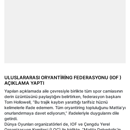
ULUSLARARASI ORYANTİRİNG FEDERASYONU (IOF )
AÇIKLAMA YAPTI
Yapılan açıklamada aile çevresiyle birlikte tüm spor camiasının
derin üzüntüsünü paylaştığını belirtirken, federasyon başkanı
Tom Hollowell, “Bu trajik kaybın yarattığı tarifsiz hüznü
kelimelerle ifade edemem. Tüm oryantiring topluluğunu Mattia’yı
onurlandırmaya davet ediyorum,” ifadeleriyle duygularını dile
getirdi.
Dünya Oyunları organizatörleri de, IOF ve Çengdu Yerel
Organizasyon Komitesi (LOC) ile birlikte, “Mattia Debertolis’in