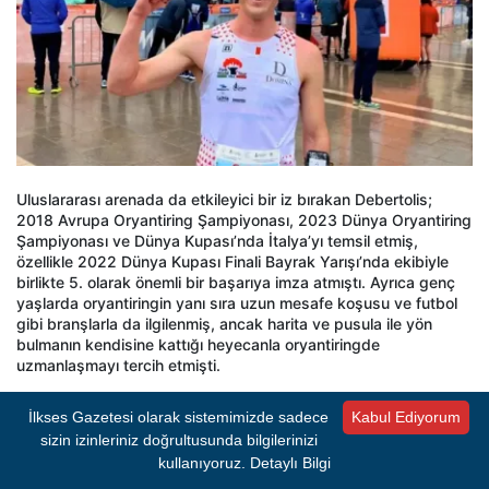
Uluslararası arenada da etkileyici bir iz bırakan Debertolis;
2018 Avrupa Oryantiring Şampiyonası, 2023 Dünya Oryantiring
Şampiyonası ve Dünya Kupası’nda İtalya’yı temsil etmiş,
özellikle 2022 Dünya Kupası Finali Bayrak Yarışı’nda ekibiyle
birlikte 5. olarak önemli bir başarıya imza atmıştı. Ayrıca genç
yaşlarda oryantiringin yanı sıra uzun mesafe koşusu ve futbol
gibi branşlarla da ilgilenmiş, ancak harita ve pusula ile yön
bulmanın kendisine kattığı heyecanla oryantiringde
uzmanlaşmayı tercih etmişti.
Ayrıca, ulusal yarışmalarda da ses getiren bir sporcu olan
İlkses Gazetesi olarak sistemimizde sadece
Kabul Ediyorum
Debertolis, 2024’teki İtalya Ulusal Sprint Şampiyonası’nda
sizin izinleriniz doğrultusunda bilgilerinizi
ikinci, Middle mesafe şampiyonasında ise birinci olmuş; aynı yıl
kullanıyoruz.
Detaylı Bilgi
Long mesafe şampiyonasında da birinci sırayı elde ederek