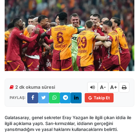
A-
A+
2 dk okuma süresi
PAYLAŞ:
Takip Et
Galatasaray, genel sekreter Eray Yazgan ile ilgili
ç
ıkan iddia ile
ilgili a
ç
ıklama yaptı. Sarı-kırmızılılar, iddianın ger
çe
ğini
yansıtmadığını ve yasal haklarını kullanacaklarını belirtti.