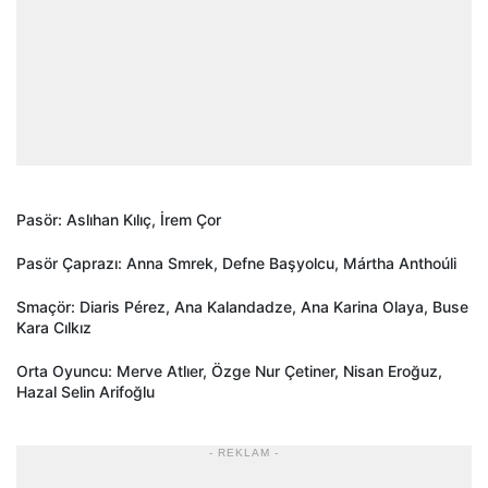
Pasör: Aslıhan Kılıç, İrem Çor
Pasör Çaprazı: Anna Smrek, Defne Başyolcu, Mártha Anthoúli
Smaçör: Diaris Pérez, Ana Kalandadze, Ana Karina Olaya, Buse
Kara Cılkız
Orta Oyuncu: Merve Atlıer, Özge Nur Çetiner, Nisan Eroğuz,
Hazal Selin Arifoğlu
- REKLAM -