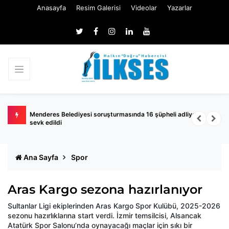
Anasayfa
Resim Galerisi
Videolar
Yazarlar
de
Menderes Belediyesi soruşturmasında 16 şüpheli adliyeye
M
sevk edildi
k
Ana Sayfa
Spor
Aras Kargo sezona hazırlanıyor
Sultanlar Ligi ekiplerinden Aras Kargo Spor Kulübü, 2025-2026
sezonu hazırlıklarına start verdi. İzmir temsilcisi, Alsancak
Atatürk Spor Salonu’nda oynayacağı maçlar için sıkı bir