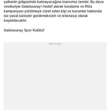
şaibenin g
ölgesinde kalmayaca
ğına inancımız tamdır. Bu dava
vesilesiyle Galatasaray'ı hedef alarak karalama ve iftira
kampanyası y
ürütmeye cüret eden ki
şi ve kurumlar hakkında
ise yasal s
üreçler gecikmeksizin ve istisnas
ız olarak
başlatılacaktır.
Galatasaray Spor Kul
übü"
- REKLAM -