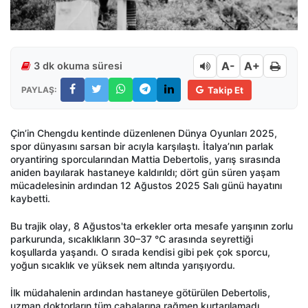
A-
A+
3 dk okuma süresi
PAYLAŞ:
Takip Et
Çin’in Chengdu kentinde düzenlenen Dünya Oyunları 2025,
spor dünyasını sarsan bir acıyla karşılaştı. İtalya’nın parlak
oryantiring sporcularından Mattia Debertolis, yarış sırasında
aniden bayılarak hastaneye kaldırıldı; dört gün süren yaşam
mücadelesinin ardından 12 Ağustos 2025 Salı günü hayatını
kaybetti.
Bu trajik olay, 8 Ağustos'ta erkekler orta mesafe yarışının zorlu
parkurunda, sıcaklıkların 30–37 °C arasında seyrettiği
koşullarda yaşandı. O sırada kendisi gibi pek çok sporcu,
yoğun sıcaklık ve yüksek nem altında yarışıyordu.
İlk müdahalenin ardından hastaneye götürülen Debertolis,
uzman doktorların tüm çabalarına rağmen kurtarılamadı.