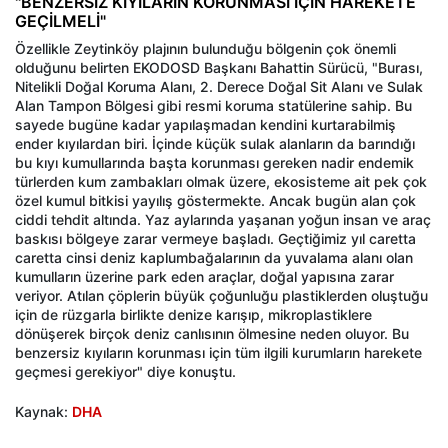
"BENZERSİZ KIYILARIN KORUNMASI İÇİN HAREKETE
GEÇİLMELİ"
Özellikle Zeytinköy plajının bulunduğu bölgenin çok önemli
olduğunu belirten EKODOSD Başkanı Bahattin Sürücü, "Burası,
Nitelikli Doğal Koruma Alanı, 2. Derece Doğal Sit Alanı ve Sulak
Alan Tampon Bölgesi gibi resmi koruma statülerine sahip. Bu
sayede bugüne kadar yapılaşmadan kendini kurtarabilmiş
ender kıyılardan biri. İçinde küçük sulak alanların da barındığı
bu kıyı kumullarında başta korunması gereken nadir endemik
türlerden kum zambakları olmak üzere, ekosisteme ait pek çok
özel kumul bitkisi yayılış göstermekte. Ancak bugün alan çok
ciddi tehdit altında. Yaz aylarında yaşanan yoğun insan ve araç
baskısı bölgeye zarar vermeye başladı. Geçtiğimiz yıl caretta
caretta cinsi deniz kaplumbağalarının da yuvalama alanı olan
kumulların üzerine park eden araçlar, doğal yapısına zarar
veriyor. Atılan çöplerin büyük çoğunluğu plastiklerden oluştuğu
için de rüzgarla birlikte denize karışıp, mikroplastiklere
dönüşerek birçok deniz canlısının ölmesine neden oluyor. Bu
benzersiz kıyıların korunması için tüm ilgili kurumların harekete
geçmesi gerekiyor" diye konuştu.
Kaynak:
DHA