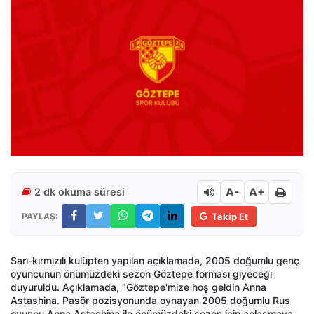
A-
A+
2 dk okuma süresi
PAYLAŞ:
Takip Et
Sarı-kırmızılı kulüpten yapılan açıklamada, 2005 doğumlu genç
oyuncunun önümüzdeki sezon Göztepe forması giyeceği
duyuruldu. Açıklamada, "Göztepe'mize hoş geldin Anna
Astashina. Pasör pozisyonunda oynayan 2005 doğumlu Rus
oyuncu Anna Astashina ile önümüzdeki sezon için anlaşmaya