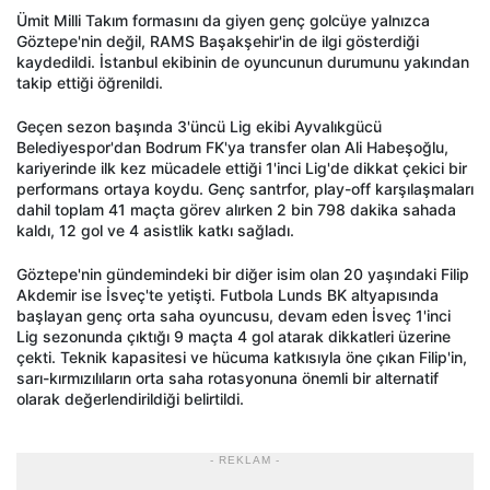
Ümit Milli Takım formasını da giyen genç golcüye yalnızca
Göztepe'nin değil, RAMS Başakşehir'in de ilgi gösterdiği
kaydedildi. İstanbul ekibinin de oyuncunun durumunu yakından
takip ettiği öğrenildi.
Geçen sezon başında 3'üncü Lig ekibi Ayvalıkgücü
Belediyespor'dan Bodrum FK'ya transfer olan Ali Habeşoğlu,
kariyerinde ilk kez mücadele ettiği 1'inci Lig'de dikkat çekici bir
performans ortaya koydu. Genç santrfor, play-off karşılaşmaları
dahil toplam 41 maçta görev alırken 2 bin 798 dakika sahada
kaldı, 12 gol ve 4 asistlik katkı sağladı.
Göztepe'nin gündemindeki bir diğer isim olan 20 yaşındaki Filip
Akdemir ise İsveç'te yetişti. Futbola Lunds BK altyapısında
başlayan genç orta saha oyuncusu, devam eden İsveç 1'inci
Lig sezonunda çıktığı 9 maçta 4 gol atarak dikkatleri üzerine
çekti. Teknik kapasitesi ve hücuma katkısıyla öne çıkan Filip'in,
sarı-kırmızılıların orta saha rotasyonuna önemli bir alternatif
olarak değerlendirildiği belirtildi.
- REKLAM -