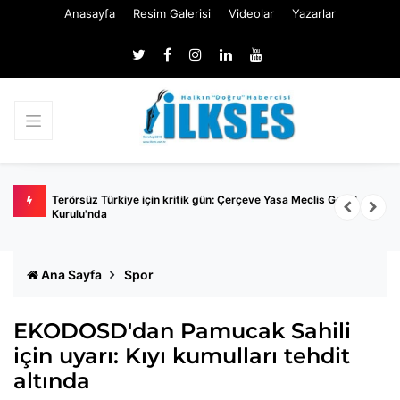
Anasayfa
Resim Galerisi
Videolar
Yazarlar
a
Terörsüz Türkiye için kritik gün: Çerçeve Yasa Meclis Genel
E
Kurulu'nda
Ana Sayfa
Spor
EKODOSD'dan Pamucak Sahili
için uyarı: Kıyı kumulları tehdit
altında