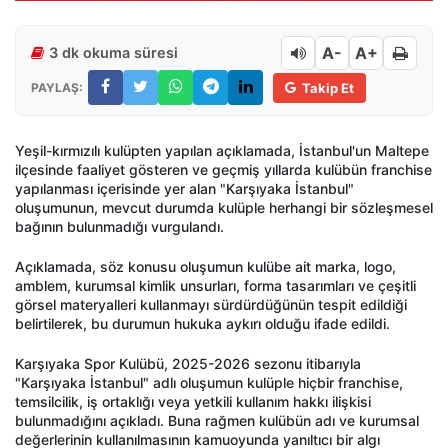
A-
A+
3 dk okuma süresi
PAYLAŞ:
Takip Et
Yeşil-kırmızılı kulüpten yapılan açıklamada, İstanbul'un Maltepe
ilçesinde faaliyet gösteren ve geçmiş yıllarda kulübün franchise
yapılanması içerisinde yer alan "Karşıyaka İstanbul"
oluşumunun, mevcut durumda kulüple herhangi bir sözleşmesel
bağının bulunmadığı vurgulandı.
Açıklamada, söz konusu oluşumun kulübe ait marka, logo,
amblem, kurumsal kimlik unsurları, forma tasarımları ve çeşitli
görsel materyalleri kullanmayı sürdürdüğünün tespit edildiği
belirtilerek, bu durumun hukuka aykırı olduğu ifade edildi.
Karşıyaka Spor Kulübü, 2025-2026 sezonu itibarıyla
"Karşıyaka İstanbul" adlı oluşumun kulüple hiçbir franchise,
temsilcilik, iş ortaklığı veya yetkili kullanım hakkı ilişkisi
bulunmadığını açıkladı. Buna rağmen kulübün adı ve kurumsal
değerlerinin kullanılmasının kamuoyunda yanıltıcı bir algı