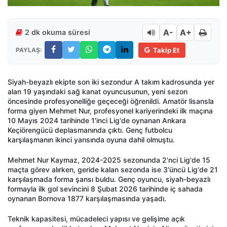
A-
A+
2 dk okuma süresi
PAYLAŞ:
Takip Et
Siyah-beyazlı ekipte son iki sezondur A takım kadrosunda yer
alan 19 yaşındaki sağ kanat oyuncusunun, yeni sezon
öncesinde profesyonelliğe geçeceği öğrenildi. Amatör lisansla
forma giyen Mehmet Nur, profesyonel kariyerindeki ilk maçına
10 Mayıs 2024 tarihinde 1'inci Lig'de oynanan Ankara
Keçiörengücü deplasmanında çıktı. Genç futbolcu
karşılaşmanın ikinci yarısında oyuna dahil olmuştu.
Mehmet Nur Kaymaz, 2024-2025 sezonunda 2'nci Lig'de 15
maçta görev alırken, geride kalan sezonda ise 3'üncü Lig'de 21
karşılaşmada forma şansı buldu. Genç oyuncu, siyah-beyazlı
formayla ilk gol sevincini 8 Şubat 2026 tarihinde iç sahada
oynanan Bornova 1877 karşılaşmasında yaşadı.
Teknik kapasitesi, mücadeleci yapısı ve gelişime açık