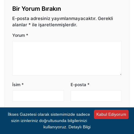
Bir Yorum Bırakın
E-posta adresiniz yayımlanmayacaktır.
Gerekli
alanlar
*
ile işaretlenmişlerdir.
Yorum
*
İsim
*
E-posta
*
Bir dahaki sefere yorum yaptığımda kullanılmak
İlkses Gazetesi olarak sistemimizde sadece
Kabul Ediyorum
üzere adımı ve e-posta adresimi bu tarayıcıya
sizin izinleriniz doğrultusunda bilgilerinizi
kaydet.
kullanıyoruz.
Detaylı Bilgi