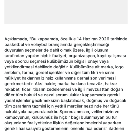
Açıklamada, "Bu kapsamda, özellikle 14 Haziran 2026 tarihinde
basketbol ve voleybol branşlarında gerçekleştirileceği
duyurulan seçmeler de dahil olmak üzere, ilgili oluşum
tarafından yapılan hiçbir faaliyet, organizasyon, kayıt çalışması
veya sporcu seçmesi kulübümüzün bilgisi, onayı veya
yetkilendirmesi dahilinde değildir. Kulübümüze ait marka, logo,
amblem, forma, görsel içerikler ve diğer tüm fikri ve sınai
mülkiyet haklarının izinsiz kullanımına derhal son verilmesi
gerekmektedir. Aksi halde; marka hakkına tecavüz, haksız
rekabet, ticari itibarın zedelenmesi ve ilgili mevzuattan doğan
diğer tüm hukuki ve cezai sorumluluklar kapsamında gerekli
yasal işlemler gecikmeksizin başlatılacak, doğmuş ve doğacak
tüm zararların tazmini için yetkili merciler nezdinde her türlü
hukuki yola başvurulacaktır. Sporcularımızın, velilerimizin ve
kamuoyunun, kulübümüz ile hiçbir bağı bulunmayan bu tür
oluşumların faaliyetlerine ilişkin değerlendirmelerini yaparken
gerekli hassasiyeti göstermelerini önemle rica ederiz" ifadeleri