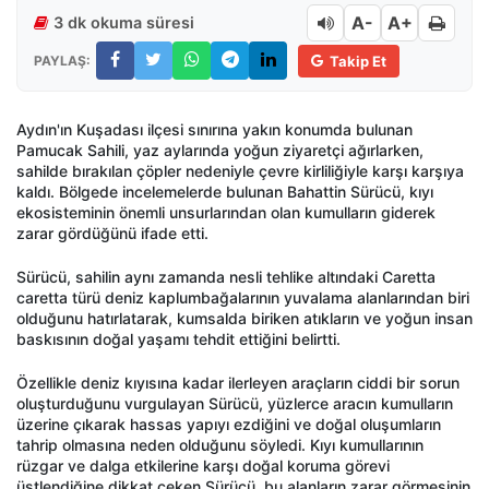
A-
A+
3 dk okuma süresi
PAYLAŞ:
Takip Et
Aydın'ın Kuşadası ilçesi sınırına yakın konumda bulunan
Pamucak Sahili, yaz aylarında yoğun ziyaretçi ağırlarken,
sahilde bırakılan çöpler nedeniyle çevre kirliliğiyle karşı karşıya
kaldı. Bölgede incelemelerde bulunan Bahattin Sürücü, kıyı
ekosisteminin önemli unsurlarından olan kumulların giderek
zarar gördüğünü ifade etti.
Sürücü, sahilin aynı zamanda nesli tehlike altındaki Caretta
caretta türü deniz kaplumbağalarının yuvalama alanlarından biri
olduğunu hatırlatarak, kumsalda biriken atıkların ve yoğun insan
baskısının doğal yaşamı tehdit ettiğini belirtti.
Özellikle deniz kıyısına kadar ilerleyen araçların ciddi bir sorun
oluşturduğunu vurgulayan Sürücü, yüzlerce aracın kumulların
üzerine çıkarak hassas yapıyı ezdiğini ve doğal oluşumların
tahrip olmasına neden olduğunu söyledi. Kıyı kumullarının
rüzgar ve dalga etkilerine karşı doğal koruma görevi
üstlendiğine dikkat çeken Sürücü, bu alanların zarar görmesinin