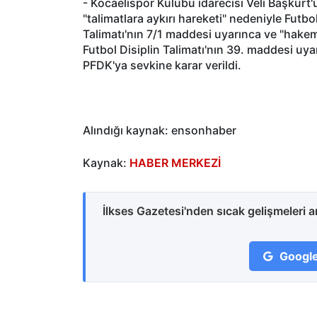
- Kocaelispor Kulübü idarecisi Veli Başkur
"talimatlara aykırı hareketi" nedeniyle Futbo
Talimatı'nın 7/1 maddesi uyarınca ve "hake
Futbol Disiplin Talimatı'nın 39. maddesi uya
PFDK'ya sevkine karar verildi.
Alındığı kaynak: ensonhaber
Kaynak:
HABER MERKEZİ
İlkses Gazetesi'nden sıcak gelişmeleri 
Google