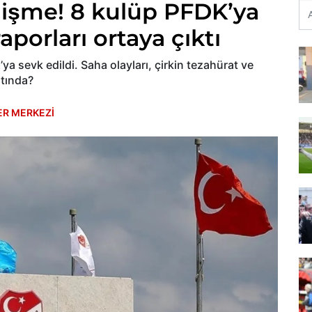
lişme! 8 kulüp PFDK’ya
raporları ortaya çıktı
ya sevk edildi. Saha olayları, çirkin tezahürat ve
ltında?
ER MERKEZİ