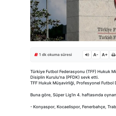
A-
A+
1 dk okuma süresi
Türkiye Futbol Federasyonu (TFF) Hukuk Müş
Disiplin Kurulu'na (PFDK) sevk etti.
TFF Hukuk Müşavirliği, Profesyonel Futbol Di
Buna göre, Süper Lig'in 4. haftasında oynana
- Konyaspor, Kocaelispor, Fenerbahçe, Trab