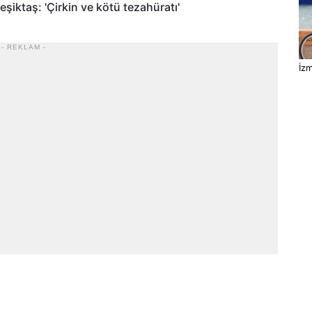
iktaş: 'Çirkin ve kötü tezahüratı'
- REKLAM -
İzm