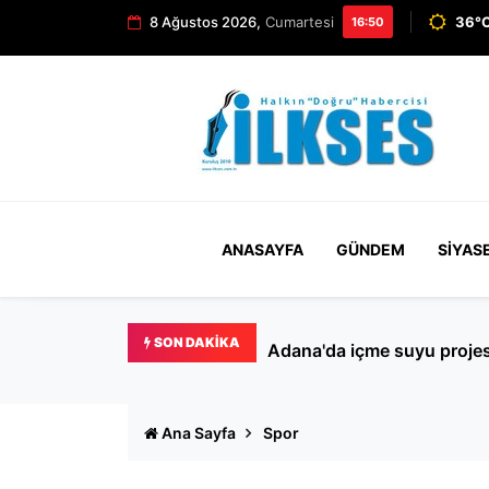
8 Ağustos 2026,
Cumartesi
36°C
16:50
ANASAYFA
GÜNDEM
SIYAS
SON DAKIKA
Bakırköy’de kedilere mama 
Ana Sayfa
Spor