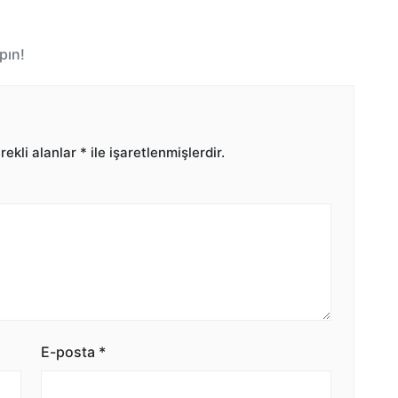
pın!
ekli alanlar
*
ile işaretlenmişlerdir.
E-posta
*