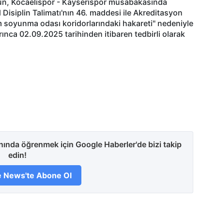
t'un, Kocaelispor - Kayserispor müsabakasında
l Disiplin Talimatı'nın 46. maddesi ile Akreditasyon
m soyunma odası koridorlarındaki hakareti" nedeniyle
rınca 02.09.2025 tarihinden itibaren tedbirli olarak
anında öğrenmek için Google Haberler'de bizi takip
edin!
 News'te Abone Ol