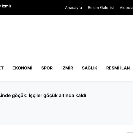
 İzmir
Anasayfa
Resim Galerisi
Videola
ET
EKONOMI
SPOR
İZMIR
SAĞLIK
RESMI İLAN
verirken yolu kapatan kadın yakalandı: Hakkında 150 kayıt 