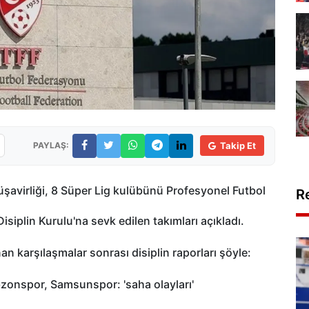
PAYLAŞ:
Takip Et
avirliği, 8 Süper Lig kulübünü Profesyonel Futbol
R
siplin Kurulu'na sevk edilen takımları açıkladı.
n karşılaşmalar sonrası disiplin raporları şöyle:
zonspor, Samsunspor: 'saha olayları'