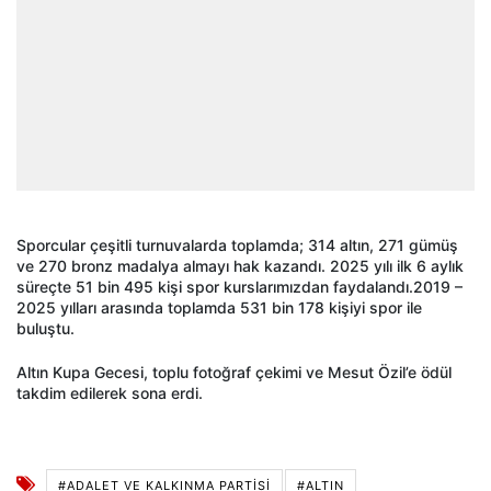
Sporcular çeşitli turnuvalarda toplamda; 314 altın, 271 gümüş
ve 270 bronz madalya almayı hak kazandı. 2025 yılı ilk 6 aylık
süreçte 51 bin 495 kişi spor kurslarımızdan faydalandı.2019 –
2025 yılları arasında toplamda 531 bin 178 kişiyi spor ile
buluştu.
Altın Kupa Gecesi, toplu fotoğraf çekimi ve Mesut Özil’e ödül
takdim edilerek sona erdi.
#ADALET VE KALKINMA PARTISI
#ALTIN