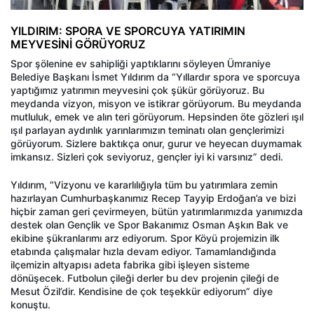
YILDIRIM: SPORA VE SPORCUYA YATIRIMIN
MEYVESİNİ GÖRÜYORUZ
Spor şölenine ev sahipliği yaptıklarını söyleyen Ümraniye
Belediye Başkanı İsmet Yıldırım da “Yıllardır spora ve sporcuya
yaptığımız yatırımın meyvesini çok şükür görüyoruz. Bu
meydanda vizyon, misyon ve istikrar görüyorum. Bu meydanda
mutluluk, emek ve alın teri görüyorum. Hepsinden öte gözleri ışıl
ışıl parlayan aydınlık yarınlarımızın teminatı olan gençlerimizi
görüyorum. Sizlere baktıkça onur, gurur ve heyecan duymamak
imkansız. Sizleri çok seviyoruz, gençler iyi ki varsınız” dedi.
Yıldırım, “Vizyonu ve kararlılığıyla tüm bu yatırımlara zemin
hazırlayan Cumhurbaşkanımız Recep Tayyip Erdoğan’a ve bizi
hiçbir zaman geri çevirmeyen, bütün yatırımlarımızda yanımızda
destek olan Gençlik ve Spor Bakanımız Osman Aşkın Bak ve
ekibine şükranlarımı arz ediyorum. Spor Köyü projemizin ilk
etabında çalışmalar hızla devam ediyor. Tamamlandığında
ilçemizin altyapısı adeta fabrika gibi işleyen sisteme
dönüşecek. Futbolun çileği derler bu dev projenin çileği de
Mesut Özil’dir. Kendisine de çok teşekkür ediyorum” diye
konuştu.