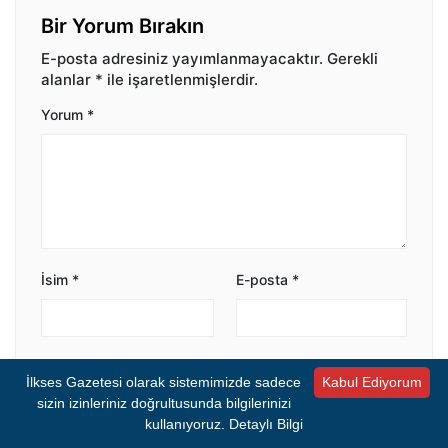
Bir Yorum Bırakın
E-posta adresiniz yayımlanmayacaktır.
Gerekli
alanlar
*
ile işaretlenmişlerdir.
Yorum
*
İsim
*
E-posta
*
Bir dahaki sefere yorum yaptığımda kullanılmak
İlkses Gazetesi olarak sistemimizde sadece
Kabul Ediyorum
üzere adımı ve e-posta adresimi bu tarayıcıya
sizin izinleriniz doğrultusunda bilgilerinizi
kaydet.
kullanıyoruz.
Detaylı Bilgi