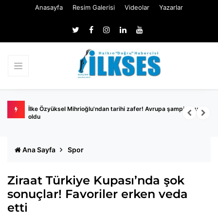
Anasayfa
Resim Galerisi
Videolar
Yazarlar
İlke Özyüksel Mihrioğlu'ndan tarihi zafer! Avrupa şampiyonu
İ
oldu
Ana Sayfa
Spor
Ziraat Türkiye Kupası’nda şok
sonuçlar! Favoriler erken veda
etti