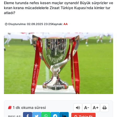
Eleme turunda nefes kesen maçlar oynandı! Büyük sürprizler ve
kıran kırana mücadelelerle Ziraat Türkiye Kupası’nda kimler tur
atladı?
Oluşturulma:
02.09.2025 23:25
Kaynak:
AA
A-
A+
1 dk okuma süresi
PAYLAŞ:
Takip Et