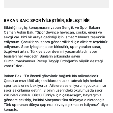
BAKAN BAK: SPOR İYİLEŞTİRİR, BİRLEŞTİRİR
Etkinliğin açılış konuşmasını yapan Gençlik ve Spor Bakanı
Osman Aşkın Bak, “Spor deyince heyecan, coşku, enerji ve
sevgi var. Bizi bir araya getirdiği için İsmet Yıldırım’a teşekkür
ediyorum. Çocuklarını spora gönderdikleri için ailelere teşekkür
ediyorum. Spor iyileştirir, spor birleştirir, spor yaraları sarar,
özgüveni artırır. Türkiye spor devrimi yaşamaktadır, spor
tesisleri her yerdedir. Bunların arkasında sayın
Cumhurbaşkanımız Recep Tayyip Erdoğan’ın büyük desteği
vardır” dedi.
Bakan Bak, “En önemli görevimiz bağımlılıkla mücadeledir.
Çocuklarımızı kötü alışkanlıklardan uzak tutmak için herkesi
spor tesislerine bekliyoruz. Ailelere sesleniyorum çocuklarınızı
spor salonlarına getirin. 3 binin üzerindeki okulumuzda spor
kulüpleri kurduk. Güçlü Türkiye için çalışacağız, bayrağımızı
göndere çektirip, İstiklal Marşımızı tüm dünyaya dinleteceğiz.
Türk sporunun dünya çapında zirveye çıkmasını istiyoruz” diye
konuştu.