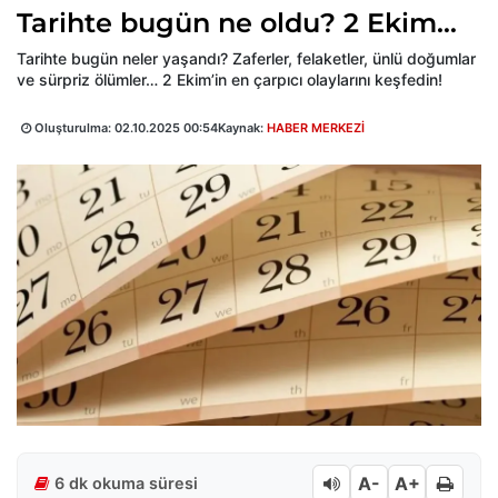
Tarihte bugün ne oldu? 2 Ekim…
Tarihte bugün neler yaşandı? Zaferler, felaketler, ünlü doğumlar
ve sürpriz ölümler… 2 Ekim’in en çarpıcı olaylarını keşfedin!
Oluşturulma:
02.10.2025 00:54
Kaynak:
HABER MERKEZİ
A-
A+
6 dk okuma süresi