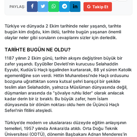
PAYLAŞ:
Takip Et
Türkiye ve dünyada 2 Ekim tarihinde neler yaşandı, tarihte
bugün kim doğdu, kim öldü, tarihte bugün yaşanan önemli
olaylar neler gibi soruların cevaplarını sizler için derledik.
TARİHTE BUGÜN NE OLDU?
1187 yılının 2 Ekim günü, tarihin akışını değiştiren büyük bir
zafer yaşandı. Eyyûbîler Devleti’nin kurucusu Selahaddin
Eyyubi, Kudüs’ü Haçlı işgalinden kurtararak, 88 yıl süren Katolik
egemenliğine son verdi. Hıttin Muharebesi’nde Haçlı ordusunu
bozguna uğrattıktan sonra kutsal şehri barışçıl bir şekilde
teslim alan Selahaddin, yalnızca Müslüman dünyasında değil,
düşmanları arasında da "şövalye ruhlu lider" olarak anılacak
kadar derin bir iz bıraktı. Bu büyük zafer, hem İslam
dünyasında bir dönüm noktası oldu hem de Üçüncü Haçlı
Seferi'nin fitilini ateşledi.
Türkiye’de modern ve uluslararası düzeyde eğitim anlayışının
temelleri, 1957 yılında Ankara’da atıldı. Orta Doğu Teknik
Üniversitesi (ODTÜ), dönemin Başbakanı Adnan Menderes’in