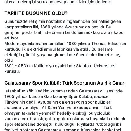
olaylar neler gibi soruların cevaplarını sizler için derledik.
TARİHTE BUGÜN NE OLDU?
Günümüzde iletişimin nostaljik simgelerinden biri haline gelen
kartpostalların ilki, 1869 yılında Avusturya’da basıldı. Bu
gelişme, posta tarihinde önemli bir dönüm noktası olarak kabul
ediliyor.
Modern aydınlatmanın temelleri, 1880 yılında Thomas Edison’un
kurduğu ilk elektrikli ampul fabrikasıyla atıldı. Bu gelişme,
elektriğin günlük yaşama girmesinde önemli bir kilometre taşı
oldu.
1891 - ABD'nin Kaliforniya eyaletinde Stanford Üniversitesi
kuruldu.
Galatasaray Spor Kulübü: Türk Sporunun Asırlık Çınarı
İstanbul’un köklü eğitim kurumlarından Galatasaray Lisesi’nde
1905 yılında kurulan Galatasaray Spor Kulübü, sadece
Türkiye’nin değil, Avrupa’nın da en saygın spor kulüpleri
arasında yer alıyor. Ali Sami Yen ve arkadaşlarının, “Türk
olmayan takımları yenmek” hedefiyle çıktığı bu yolculuk,
zamanla çok branşlı, çok kupalı, uluslararası başarılarla dolu bir
spor efsanesine dönüştü. Kurulduğu ilk yıllarda futbol ağırlıklı
faaliyet gösteren Galatasaray, zamanla bünyesine basketbol,