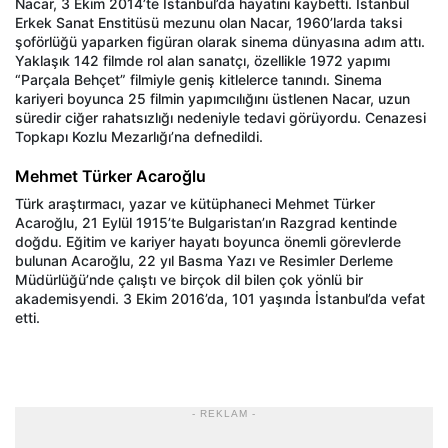
Nacar, 3 Ekim 2014’te İstanbul’da hayatını kaybetti. İstanbul
Erkek Sanat Enstitüsü mezunu olan Nacar, 1960’larda taksi
şoförlüğü yaparken figüran olarak sinema dünyasına adım attı.
Yaklaşık 142 filmde rol alan sanatçı, özellikle 1972 yapımı
“Parçala Behçet” filmiyle geniş kitlelerce tanındı. Sinema
kariyeri boyunca 25 filmin yapımcılığını üstlenen Nacar, uzun
süredir ciğer rahatsızlığı nedeniyle tedavi görüyordu. Cenazesi
Topkapı Kozlu Mezarlığı’na defnedildi.
Mehmet Türker Acaroğlu
Türk araştırmacı, yazar ve kütüphaneci Mehmet Türker
Acaroğlu, 21 Eylül 1915’te Bulgaristan’ın Razgrad kentinde
doğdu. Eğitim ve kariyer hayatı boyunca önemli görevlerde
bulunan Acaroğlu, 22 yıl Basma Yazı ve Resimler Derleme
Müdürlüğü’nde çalıştı ve birçok dil bilen çok yönlü bir
akademisyendi. 3 Ekim 2016’da, 101 yaşında İstanbul’da vefat
etti.
- REKLAM -