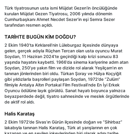
Türk tiyatrosunun usta ismi Müjdat Gezen’in öncülüğünde
kurulan Müjdat Gezen Tiyatrosu, 2006 yılında dönemin
Cumhurbaşkanı Ahmet Necdet Sezer’in eşi Semra Sezer
tarafından resmen açıldı.
TARİHTE BUGÜN KİM DOĞDU?
2 Ekim 1940’ta Kırklareli’nin Lüleburgaz ilçesinde dünyaya
gelen, gerçek adıyla Rüçhan Tercan olan usta oyuncu Murat
Soydan, 11 Haziran 2024’te geçirdiği kalp krizi sonucu 83
yaşında hayatını kaybetti. 1966’da sinema kariyerine adım atan
Soydan, 250’ye yakın film ve dizide rol alarak Yeşilçam’ın en
tanınan jönlerinden biri oldu. Türkan Şoray ve Hülya Koçyiğit
gibi yıldızlarla başrolleri paylaşan Soydan, 1972’de “Zulüm”
filmiyle Antalya Altın Portakal Film Festivali’nde En İyi Erkek
Oyuncu ödülüne layık görüldü. Sanat hayatı boyunca yalnızca
beyazperdede değil, tiyatro sahnesinde ve meslek örgütlerinde
de aktif rol aldı.
Halis Karataş
2 Ekim 1972’de Sivas’ın Gürün ilçesinde doğan ve “Sihirbaz”
lakabıyla tanınan Halis Karataş, Türk at yarışlarının en çok
kazanan ve en sevilen jokeylerinden biri olarak adını tarihe