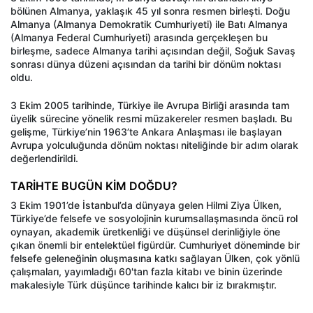
bölünen Almanya, yaklaşık 45 yıl sonra resmen birleşti. Doğu
Almanya (Almanya Demokratik Cumhuriyeti) ile Batı Almanya
(Almanya Federal Cumhuriyeti) arasında gerçekleşen bu
birleşme, sadece Almanya tarihi açısından değil, Soğuk Savaş
sonrası dünya düzeni açısından da tarihi bir dönüm noktası
oldu.
3 Ekim 2005 tarihinde, Türkiye ile Avrupa Birliği arasında tam
üyelik sürecine yönelik resmi müzakereler resmen başladı. Bu
gelişme, Türkiye’nin 1963’te Ankara Anlaşması ile başlayan
Avrupa yolculuğunda dönüm noktası niteliğinde bir adım olarak
değerlendirildi.
TARİHTE BUGÜN KİM DOĞDU?
3 Ekim 1901’de İstanbul’da dünyaya gelen Hilmi Ziya Ülken,
Türkiye’de felsefe ve sosyolojinin kurumsallaşmasında öncü rol
oynayan, akademik üretkenliği ve düşünsel derinliğiyle öne
çıkan önemli bir entelektüel figürdür. Cumhuriyet döneminde bir
felsefe geleneğinin oluşmasına katkı sağlayan Ülken, çok yönlü
çalışmaları, yayımladığı 60'tan fazla kitabı ve binin üzerinde
makalesiyle Türk düşünce tarihinde kalıcı bir iz bırakmıştır.