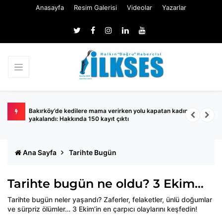
Anasayfa
Resim Galerisi
Videolar
Yazarlar
ında
Bakırköy’de kedilere mama verirken yolu kapatan kadın
S
yakalandı: Hakkında 150 kayıt çıktı
A
Ana Sayfa
Tarihte Bugün
Tarihte bugün ne oldu? 3 Ekim…
Tarihte bugün neler yaşandı? Zaferler, felaketler, ünlü doğumlar
ve sürpriz ölümler… 3 Ekim’in en çarpıcı olaylarını keşfedin!