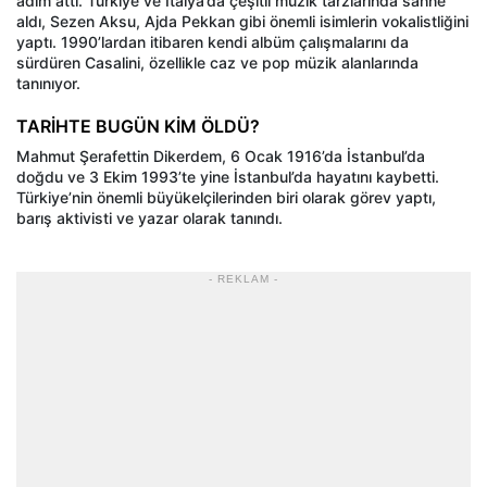
adım attı. Türkiye ve İtalya’da çeşitli müzik tarzlarında sahne
aldı, Sezen Aksu, Ajda Pekkan gibi önemli isimlerin vokalistliğini
yaptı. 1990’lardan itibaren kendi albüm çalışmalarını da
sürdüren Casalini, özellikle caz ve pop müzik alanlarında
tanınıyor.
TARİHTE BUGÜN KİM ÖLDÜ?
Mahmut Şerafettin Dikerdem, 6 Ocak 1916’da İstanbul’da
doğdu ve 3 Ekim 1993’te yine İstanbul’da hayatını kaybetti.
Türkiye’nin önemli büyükelçilerinden biri olarak görev yaptı,
barış aktivisti ve yazar olarak tanındı.
- REKLAM -