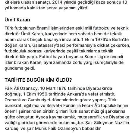
kitlelere ulaşan sanatçı, 2014 yılında geçirdiği kaza sonucu 10
yıl komada kaldıktan sonra yaşamını yitirdi.
Ümit Karan
Türk futbolunun önemli isimlerinden eski milli futbolcu ve teknik
direktör Ümit Karan, kariyerinde hem sahada hem de teknik
adam olarak birçok başarıya imza attı. 1 Ekim 1976’da Berlin’de
doğan Karan, Galatasaray’daki performansıyla dikkat çekerken,
futbolculuk sonrası kariyerinde çeşitli takımlarda teknik
direktörlük yaptı. Futbol hayatı boyunca Süper Lig’de önemli
izler bırakan Karan, aynı zamanda zorlu yargı süreçleriyle de
gündeme geldi.
TARİHTE BUGÜN KİM ÖLDÜ?
Fâik Âli Ozansoy, 10 Mart 1876 tarihinde Diyarbakır’da
doğmuş, 1 Ekim 1950 tarihinde Ankara’da vefat etmiştir.
Osmanlı ve Cumhuriyet dönemlerinde görev yapmış Türk
bürokrat, eğitimci ve Servet-i Fünûn ile Fecr-i Âti topluluklarının
önemli şairlerinden biridir. Şiirleri Türk sanat müziği şarkılarına
güfte olmuştur. Ayrıca kaymakamlık, mutasarrıflık ve Diyarbakır
valiliği gibi idari görevlerde bulunmuştur. Şair Süleyman Nazif’in
kardeşi ve şair Munis Faik Ozansoy’un babasıdır.