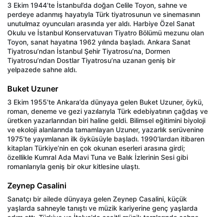
3 Ekim 1944’te İstanbul’da doğan Celile Toyon, sahne ve
perdeye adanmış hayatıyla Türk tiyatrosunun ve sinemasının
unutulmaz oyuncuları arasında yer aldı. Harbiye Özel Sanat
Okulu ve İstanbul Konservatuvarı Tiyatro Bölümü mezunu olan
Toyon, sanat hayatına 1962 yılında başladı. Ankara Sanat
Tiyatrosu’ndan İstanbul Şehir Tiyatrosu’na, Dormen
Tiyatrosu’ndan Dostlar Tiyatrosu’na uzanan geniş bir
yelpazede sahne aldı.
Buket Uzuner
3 Ekim 1955’te Ankara’da dünyaya gelen Buket Uzuner, öykü,
roman, deneme ve gezi yazılarıyla Türk edebiyatının çağdaş ve
üretken yazarlarından biri haline geldi. Bilimsel eğitimini biyoloji
ve ekoloji alanlarında tamamlayan Uzuner, yazarlık serüvenine
1975’te yayımlanan ilk öyküsüyle başladı. 1990’lardan itibaren
kitapları Türkiye’nin en çok okunan eserleri arasına girdi;
özellikle Kumral Ada Mavi Tuna ve Balık İzlerinin Sesi gibi
romanlarıyla geniş bir okur kitlesine ulaştı.
Zeynep Casalini
Sanatçı bir ailede dünyaya gelen Zeynep Casalini, küçük
yaşlarda sahneyle tanıştı ve müzik kariyerine genç yaşlarda