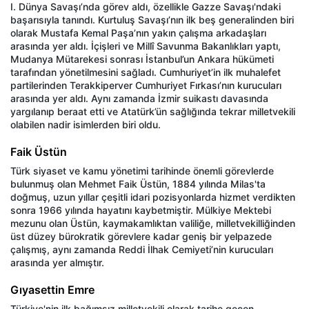
I. Dünya Savaşı’nda görev aldı, özellikle Gazze Savaşı'ndaki
başarısıyla tanındı. Kurtuluş Savaşı’nın ilk beş generalinden biri
olarak Mustafa Kemal Paşa’nın yakın çalışma arkadaşları
arasında yer aldı. İçişleri ve Millî Savunma Bakanlıkları yaptı,
Mudanya Mütarekesi sonrası İstanbul’un Ankara hükümeti
tarafından yönetilmesini sağladı. Cumhuriyet’in ilk muhalefet
partilerinden Terakkiperver Cumhuriyet Fırkası’nın kurucuları
arasında yer aldı. Aynı zamanda İzmir suikastı davasında
yargılanıp beraat etti ve Atatürk’ün sağlığında tekrar milletvekili
olabilen nadir isimlerden biri oldu.
Faik Üstün
Türk siyaset ve kamu yönetimi tarihinde önemli görevlerde
bulunmuş olan Mehmet Faik Üstün, 1884 yılında Milas'ta
doğmuş, uzun yıllar çeşitli idari pozisyonlarda hizmet verdikten
sonra 1966 yılında hayatını kaybetmiştir. Mülkiye Mektebi
mezunu olan Üstün, kaymakamlıktan valiliğe, milletvekilliğinden
üst düzey bürokratik görevlere kadar geniş bir yelpazede
çalışmış, aynı zamanda Reddi İlhak Cemiyeti’nin kurucuları
arasında yer almıştır.
Gıyasettin Emre
Türkiye'nin ilk bağımsız milletvekili olarak tarihe geçen