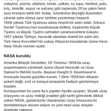
voleybol, yüzme, atletizm, kürek, yelken, su topu, hentbol, judo,
briç, binicilik, espor ve satranç gibi toplamda 20'ye yakın farklı
spor branşını dahil etti. Kulüp, İstanbul’un Beyoğlu ilçesinden
çıkarak adını dünya spor tarihine yazdırmayı başardı.
1949 yılında Türk tiyatrosu adına önemli bir adım atıldı. Ankara
Devlet Tiyatrosu’nun kurulmasıyla birlikte, başkentte Küçük
Tiyatro ve Büyük Tiyatro sahneleri sanatseverlerle buluştu
1951 yılında Türkiye, havacılık alanında önemli bir adım attı.
Türk Hava Kuvvetleri’nin subay ihtiyacını karşılamak üzere Hava
Harp Okulu resmen açıldı.
NASA kuruldu
Amerika Birleşik Devletleri, 29 Temmuz 1958’de uzay
araştırmalarını yürütmek üzere Ulusal Havacılık ve Uzay
Dairesi’ni (NASA) kurdu. Başkan Dwight D. Eisenhower’ın
imzasıyla hayata geçirilen kurum, 1 Ekim 1958’den itibaren
askerî değil, sivil ve barışçıl amaçlarla faaliyet göstermeye
başladı.
Kuruluşundan bu yana Ay’a yapılan Apollo uçuşları, Skylab uzay
istasyonu ve uzay mekiği projeleri gibi tarihi görevlerle dikkat
çeken NASA, günümüzde Uluslararası Uzay İstasyonu’nu
desteklemeye devam ediyor ve yeni nesil uzay araçları
üzerinde çalışıyor.