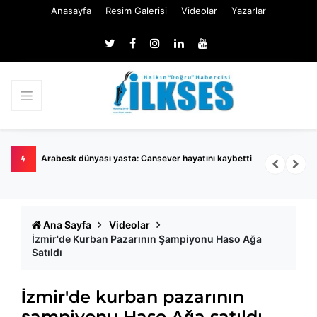
Anasayfa
Resim Galerisi
Videolar
Yazarlar
Arabesk dünyası yasta: Cansever hayatını kaybetti
M
Ana Sayfa
Videolar
İzmir'de Kurban Pazarının Şampiyonu Haso Ağa
Satıldı
İzmir'de kurban pazarının
şampiyonu Haso Ağa satıldı