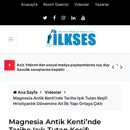
Anasayfa
Resim Galerisi
Videolar
Yazarlar
Aziz Yıldırım'dan sosyal medya paylaşımlarına suç duyurusu!
B
Savcılık soruşturma başlattı
y
Ana Sayfa
Videolar
Magnesia Antik Kenti’nde Tarihe Işık Tutan Keşif:
Hristiyanlık Dönemine Ait İlk Yapı Ortaya Çıktı
Magnesia Antik Kenti’nde
Tarihe Işık Tutan Keşif: