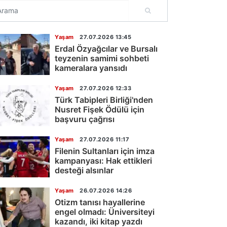
Yaşam
27.07.2026 13:45
Erdal Özyağcılar ve Bursalı
teyzenin samimi sohbeti
kameralara yansıdı
Yaşam
27.07.2026 12:33
Türk Tabipleri Birliği'nden
Nusret Fişek Ödülü için
başvuru çağrısı
Yaşam
27.07.2026 11:17
Filenin Sultanları için imza
kampanyası: Hak ettikleri
desteği alsınlar
Yaşam
26.07.2026 14:26
Otizm tanısı hayallerine
engel olmadı: Üniversiteyi
kazandı, iki kitap yazdı