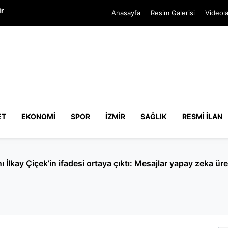
ir
Anasayfa
Resim Galerisi
Videola
ET
EKONOMI
SPOR
İZMIR
SAĞLIK
RESMI İLAN
rme