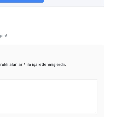
pın!
ekli alanlar
*
ile işaretlenmişlerdir.