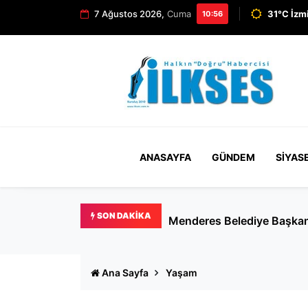
7 Ağustos 2026,
Cuma
31°C İzm
10:56
ANASAYFA
GÜNDEM
SIYAS
SON DAKIKA
Kaygının gölgesinde emzi
Ana Sayfa
Yaşam