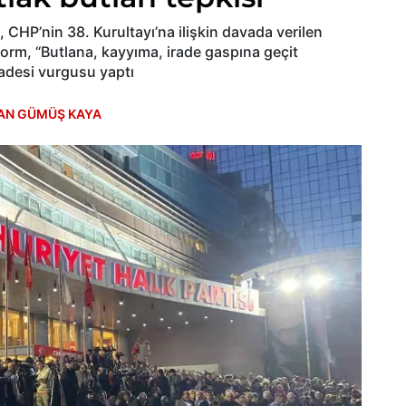
 CHP’nin 38. Kurultayı’na ilişkin davada verilen
tform, “Butlana, kayyıma, irade gaspına geçit
adesi vurgusu yaptı
AN GÜMÜŞ KAYA