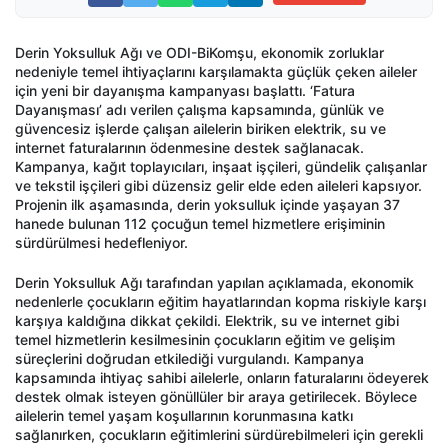
Derin Yoksulluk Ağı ve ODI-BiKomşu, ekonomik zorluklar
nedeniyle temel ihtiyaçlarını karşılamakta güçlük çeken aileler
için yeni bir dayanışma kampanyası başlattı. ‘Fatura
Dayanışması’ adı verilen çalışma kapsamında, günlük ve
güvencesiz işlerde çalışan ailelerin biriken elektrik, su ve
internet faturalarının ödenmesine destek sağlanacak.
Kampanya, kağıt toplayıcıları, inşaat işçileri, gündelik çalışanlar
ve tekstil işçileri gibi düzensiz gelir elde eden aileleri kapsıyor.
Projenin ilk aşamasında, derin yoksulluk içinde yaşayan 37
hanede bulunan 112 çocuğun temel hizmetlere erişiminin
sürdürülmesi hedefleniyor.
Derin Yoksulluk Ağı tarafından yapılan açıklamada, ekonomik
nedenlerle çocukların eğitim hayatlarından kopma riskiyle karşı
karşıya kaldığına dikkat çekildi. Elektrik, su ve internet gibi
temel hizmetlerin kesilmesinin çocukların eğitim ve gelişim
süreçlerini doğrudan etkilediği vurgulandı. Kampanya
kapsamında ihtiyaç sahibi ailelerle, onların faturalarını ödeyerek
destek olmak isteyen gönüllüler bir araya getirilecek. Böylece
ailelerin temel yaşam koşullarının korunmasına katkı
sağlanırken, çocukların eğitimlerini sürdürebilmeleri için gerekli