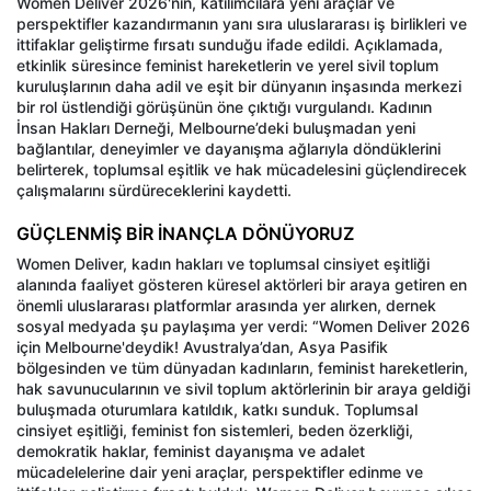
Women Deliver 2026'nın, katılımcılara yeni araçlar ve
perspektifler kazandırmanın yanı sıra uluslararası iş birlikleri ve
ittifaklar geliştirme fırsatı sunduğu ifade edildi. Açıklamada,
etkinlik süresince feminist hareketlerin ve yerel sivil toplum
kuruluşlarının daha adil ve eşit bir dünyanın inşasında merkezi
bir rol üstlendiği görüşünün öne çıktığı vurgulandı. Kadının
İnsan Hakları Derneği, Melbourne’deki buluşmadan yeni
bağlantılar, deneyimler ve dayanışma ağlarıyla döndüklerini
belirterek, toplumsal eşitlik ve hak mücadelesini güçlendirecek
çalışmalarını sürdüreceklerini kaydetti.
GÜÇLENMİŞ BİR İNANÇLA DÖNÜYORUZ
Women Deliver, kadın hakları ve toplumsal cinsiyet eşitliği
alanında faaliyet gösteren küresel aktörleri bir araya getiren en
önemli uluslararası platformlar arasında yer alırken, dernek
sosyal medyada şu paylaşıma yer verdi: “Women Deliver 2026
için Melbourne'deydik! Avustralya’dan, Asya Pasifik
bölgesinden ve tüm dünyadan kadınların, feminist hareketlerin,
hak savunucularının ve sivil toplum aktörlerinin bir araya geldiği
buluşmada oturumlara katıldık, katkı sunduk. Toplumsal
cinsiyet eşitliği, feminist fon sistemleri, beden özerkliği,
demokratik haklar, feminist dayanışma ve adalet
mücadelelerine dair yeni araçlar, perspektifler edinme ve