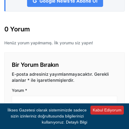
Google News'te Abone Ol
0 Yorum
Henüz yorum yapılmamış. İlk yorumu siz yapın!
Bir Yorum Bırakın
E-posta adresiniz yayımlanmayacaktır.
Gerekli
alanlar
*
ile işaretlenmişlerdir.
Yorum
*
İlkses Gazetesi olarak sistemimizde sadece
Kabul Ediyorum
sizin izinleriniz doğrultusunda bilgilerinizi
kullanıyoruz.
Detaylı Bilgi