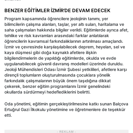
BENZER EĞİTİMLER İZMİR’DE DEVAM EDECEK
Program kapsamında öğrencilere jeolojinin tanımı, yer
bilimcilerin çalışma alanları, taşlar, yer altı suları, haritalama ve
saha çalışmaları hakkında bilgiler verildi. Eğitimlerde ayrıca afet,
tehlike ve risk kavramları arasındaki farklar anlatılarak
öğrencilerin kavramsal farkındalıklarının artırılması amaçlandı.
İzmir ve çevresinde karşılaşılabilecek deprem, heyelan, sel ve
kaya düşmesi gibi doğa kaynaklı afetlere ilişkin
bilgilendirmelerin de yapıldığı eğitimlerde, okulda ve evde
uygulanabilecek güvenli davranış modelleri üzerinde duruldu.
Jeoloji Mühendisleri Odası İzmir Şubesi yetkilileri, afetlere karşı
dirençli toplumların oluşturulmasında çocuklara yönelik
farkındalık çalışmalarının büyük önem taşıdığına dikkat
çekerek, benzer eğitim programlarını İzmir genelindeki
okullarda sürdürmeyi hedeflediklerini belirtti.
Oda yönetimi, eğitimin gerçekleştirilmesine katkı sunan Balçova
Ertuğrul Gazi İlkokulu yönetimine ve öğretmenlere de teşekkür
etti.
- REKLAM -