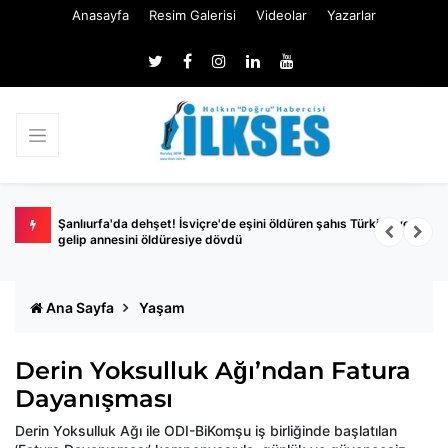
Anasayfa
Resim Galerisi
Videolar
Yazarlar
hapis
Şanlıurfa'da dehşet! İsviçre'de eşini öldüren şahıs Türkiye'ye
S
gelip annesini öldüresiye dövdü
y
Ana Sayfa
Yaşam
Derin Yoksulluk Ağı’ndan Fatura
Dayanışması
Derin Yoksulluk Ağı ile ODI-BiKomşu iş birliğinde başlatılan