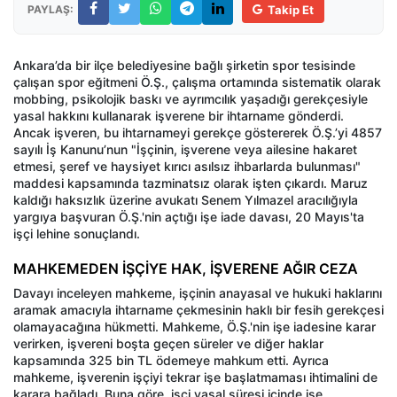
PAYLAŞ:
Takip Et
Ankara’da bir ilçe belediyesine bağlı şirketin spor tesisinde
çalışan spor eğitmeni Ö.Ş., çalışma ortamında sistematik olarak
mobbing, psikolojik baskı ve ayrımcılık yaşadığı gerekçesiyle
yasal hakkını kullanarak işverene bir ihtarname gönderdi.
Ancak işveren, bu ihtarnameyi gerekçe göstererek Ö.Ş.’yi 4857
sayılı İş Kanunu’nun "İşçinin, işverene veya ailesine hakaret
etmesi, şeref ve haysiyet kırıcı asılsız ihbarlarda bulunması"
maddesi kapsamında tazminatsız olarak işten çıkardı. Maruz
kaldığı haksızlık üzerine avukatı Senem Yılmazel aracılığıyla
yargıya başvuran Ö.Ş.'nin açtığı işe iade davası, 20 Mayıs'ta
işçi lehine sonuçlandı.
MAHKEMEDEN İŞÇİYE HAK, İŞVERENE AĞIR CEZA
Davayı inceleyen mahkeme, işçinin anayasal ve hukuki haklarını
aramak amacıyla ihtarname çekmesinin haklı bir fesih gerekçesi
olamayacağına hükmetti. Mahkeme, Ö.Ş.'nin işe iadesine karar
verirken, işvereni boşta geçen süreler ve diğer haklar
kapsamında 325 bin TL ödemeye mahkum etti. Ayrıca
mahkeme, işverenin işçiyi tekrar işe başlatmaması ihtimalini de
karara bağladı. Buna göre, işçi yasal süresi içinde işe