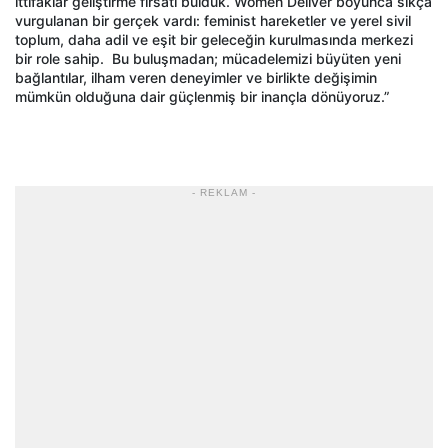
ittifaklar geliştirme fırsatı bulduk. Women Deliver boyunca sıkça
vurgulanan bir gerçek vardı: feminist hareketler ve yerel sivil
toplum, daha adil ve eşit bir geleceğin kurulmasında merkezi
bir role sahip.
Bu buluşmadan; mücadelemizi büyüten yeni
bağlantılar, ilham veren deneyimler ve birlikte değişimin
mümkün olduğuna dair güçlenmiş bir inançla dönüyoruz.”
- REKLAM -