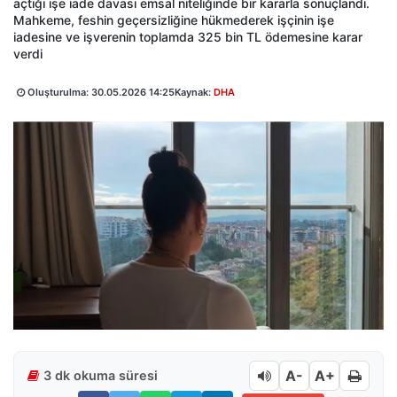
açtığı işe iade davası emsal niteliğinde bir kararla sonuçlandı.
Mahkeme, feshin geçersizliğine hükmederek işçinin işe
iadesine ve işverenin toplamda 325 bin TL ödemesine karar
verdi
Oluşturulma:
30.05.2026 14:25
Kaynak:
DHA
A-
A+
3 dk okuma süresi