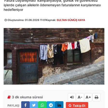
‘Fatura Dayanışması’ kampanyasıyla, günlük ve güvencesiz
işlerde çalışan ailelerin ödenemeyen faturalarının karşılanması
hedefleniyor
Oluşturulma:
01.06.2026 11:01
Kaynak:
SULTAN GÜMÜŞ KAYA
A-
A+
3 dk okuma süresi
PAYLAŞ:
Takip Et