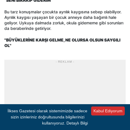
''SENİ BIRAKIP GİDERİM''
Bu tarz konuşmalar çocukta ayrılık kaygısına sebep olabiliyor.
Ayrılık kaygısı yaşayan bir çocuk anneye daha bağımlı hale
geliyor. Uykuya dalmada zorluk, okula gidememe gibi sorunları
da beraberinde getiriyor.
''BÜYÜKLERİNE KARŞI GELME, NE OLURSA OLSUN SAYGILI
OL''
- REKLAM -
İlkses Gazetesi olarak sistemimizde sadece
Kabul Ediyorum
sizin izinleriniz doğrultusunda bilgilerinizi
kullanıyoruz.
Detaylı Bilgi