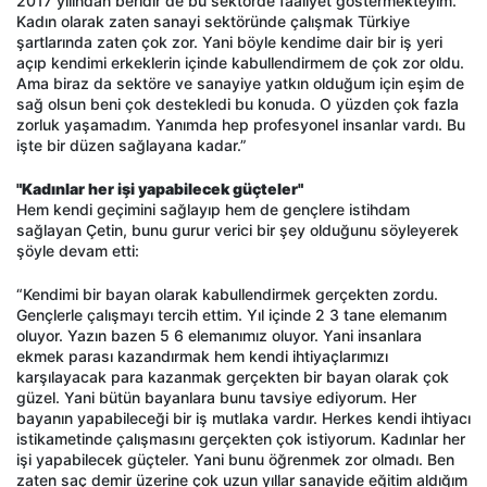
2017 yılından beridir de bu sektörde faaliyet göstermekteyim.
Kadın olarak zaten sanayi sektöründe çalışmak Türkiye
şartlarında zaten çok zor. Yani böyle kendime dair bir iş yeri
açıp kendimi erkeklerin içinde kabullendirmem de çok zor oldu.
Ama biraz da sektöre ve sanayiye yatkın olduğum için eşim de
sağ olsun beni çok destekledi bu konuda. O yüzden çok fazla
zorluk yaşamadım. Yanımda hep profesyonel insanlar vardı. Bu
işte bir düzen sağlayana kadar.”
"Kadınlar her işi yapabilecek güçteler"
Hem kendi geçimini sağlayıp hem de gençlere istihdam
sağlayan Çetin, bunu gurur verici bir şey olduğunu söyleyerek
şöyle devam etti:
“Kendimi bir bayan olarak kabullendirmek gerçekten zordu.
Gençlerle çalışmayı tercih ettim. Yıl içinde 2 3 tane elemanım
oluyor. Yazın bazen 5 6 elemanımız oluyor. Yani insanlara
ekmek parası kazandırmak hem kendi ihtiyaçlarımızı
karşılayacak para kazanmak gerçekten bir bayan olarak çok
güzel. Yani bütün bayanlara bunu tavsiye ediyorum. Her
bayanın yapabileceği bir iş mutlaka vardır. Herkes kendi ihtiyacı
istikametinde çalışmasını gerçekten çok istiyorum. Kadınlar her
işi yapabilecek güçteler. Yani bunu öğrenmek zor olmadı. Ben
zaten saç demir üzerine çok uzun yıllar sanayide eğitim aldığım