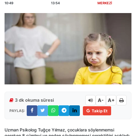
10:49
13:54
MERKEZİ
A-
A+
3 dk okuma süresi
PAYLAŞ:
Takip Et
Uzman Psikolog Tuğçe Yılmaz, çocuklara söylenmemsi
gereken 8 cümleyi ve neden söylenmemesi gerektiğini açıkladı