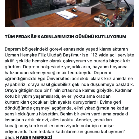
TÜM FEDAKÂR KADINLARIMIZIN GÜNÜNÜ KUTLUYORUM
Deprem bölgesindeki görevi esnasında yaşadıklarını aktaran
Uzman Hemşire Filiz Uludağ Baştimur ise “12 yıldır acil serviste
aktif şekilde hemşire olarak çalışıyorum ve burada birçok kriz
gördüm. Deprem bölgesinde yaşadıklarım, hayatım boyunca
hafızamdan silemeyeceğim bir tecrübeydi. Depremi
öğrendiğimizde Ege Üniversitesi acil ekibi olarak kriz anında ne
yapabiliriz, oraya nasıl gidebiliriz şeklinde düşünmeye başladık.
Oraya gittiğimizde bir filmin ortasında kalmış gibiydik. Kadınlar
kötü bir yıkım yaşamışlardı, evleri yoktu ama oradan
kurtardıkları çocukları için ayakta duruyorlardı. Evime geri
döndüğümde çeşmeyi açtığımda, elimi yıkadığımda ne kadar
şanslı olduğumu hissettim. Benim bir evim vardı ama oradaki
insanların artık bir evi, ailesi yoktu. Anneler, çocukları
kucağındayken kendilerinden ziyade onlar için endişe
ediyorlardı. Tüm fedakâr kadınlarımızın gününü kutluyorum”
dedi.
HABER MERKEZİ