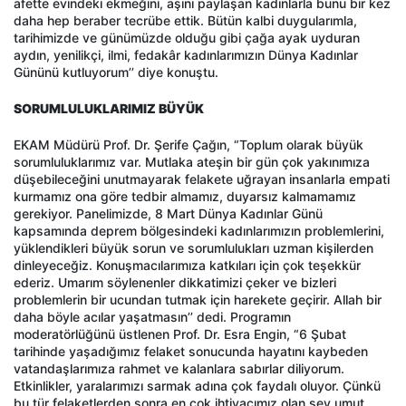
afette evindeki ekmeğini, aşını paylaşan kadınlarla bunu bir kez
daha hep beraber tecrübe ettik. Bütün kalbi duygularımla,
tarihimizde ve günümüzde olduğu gibi çağa ayak uyduran
aydın, yenilikçi, ilmi, fedakâr kadınlarımızın Dünya Kadınlar
Gününü kutluyorum’’ diye konuştu.
SORUMLULUKLARIMIZ BÜYÜK
EKAM Müdürü Prof. Dr. Şerife Çağın, “Toplum olarak büyük
sorumluluklarımız var. Mutlaka ateşin bir gün çok yakınımıza
düşebileceğini unutmayarak felakete uğrayan insanlarla empati
kurmamız ona göre tedbir almamız, duyarsız kalmamamız
gerekiyor. Panelimizde, 8 Mart Dünya Kadınlar Günü
kapsamında deprem bölgesindeki kadınlarımızın problemlerini,
yüklendikleri büyük sorun ve sorumlulukları uzman kişilerden
dinleyeceğiz. Konuşmacılarımıza katkıları için çok teşekkür
ederiz. Umarım söylenenler dikkatimizi çeker ve bizleri
problemlerin bir ucundan tutmak için harekete geçirir. Allah bir
daha böyle acılar yaşatmasın’’ dedi. Programın
moderatörlüğünü üstlenen Prof. Dr. Esra Engin, “6 Şubat
tarihinde yaşadığımız felaket sonucunda hayatını kaybeden
vatandaşlarımıza rahmet ve kalanlara sabırlar diliyorum.
Etkinlikler, yaralarımızı sarmak adına çok faydalı oluyor. Çünkü
bu tür felaketlerden sonra en çok ihtiyacımız olan şey umut.