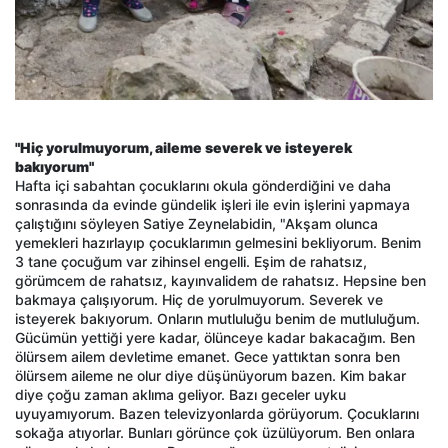
"Hiç yorulmuyorum, aileme severek ve isteyerek
bakıyorum"
Hafta içi sabahtan çocuklarını okula gönderdiğini ve daha
sonrasında da evinde gündelik işleri ile evin işlerini yapmaya
çalıştığını söyleyen Satiye Zeynelabidin, "Akşam olunca
yemekleri hazırlayıp çocuklarımın gelmesini bekliyorum. Benim
3 tane çocuğum var zihinsel engelli. Eşim de rahatsız,
görümcem de rahatsız, kayınvalidem de rahatsız. Hepsine ben
bakmaya çalışıyorum. Hiç de yorulmuyorum. Severek ve
isteyerek bakıyorum. Onların mutluluğu benim de mutluluğum.
Gücümün yettiği yere kadar, ölünceye kadar bakacağım. Ben
ölürsem ailem devletime emanet. Gece yattıktan sonra ben
ölürsem aileme ne olur diye düşünüyorum bazen. Kim bakar
diye çoğu zaman aklıma geliyor. Bazı geceler uyku
uyuyamıyorum. Bazen televizyonlarda görüyorum. Çocuklarını
sokağa atıyorlar. Bunları görünce çok üzülüyorum. Ben onlara