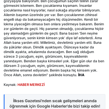
gözyaşıyla bakıyorum. Ben çocuğumun saçının telinin zarar
görmesini istemem. Ben çocuklarıma kıyamam. İnsanlar
çocuklarına nasıl kıyıyorlar, nasıl sokağa atıyorlar bilmiyorum.
Ailemin başımın üzerinde yer var. Ben çocuklarımın zihinsel
engelli olup da bakamayacağımı hiç düşünmedim. Kendi bir
lokma yiyeceğim olmasa ben onlara yedirmeye bakarım. Benim
zor günlerim de geçti. Hiç paramın olmadığı, çocuklarıma hiçbir
şey alamadığım günlerim de geçti. Bana bazen 'Sen neyine
güveniyorsun, senin kimin kimsen yok’ diye laf ederlerdi. Ama
Allah bana yardım etti. Milletimiz, devletimiz yardım etti. Buna
da şükürler olsun. Dimdik ayaktayım. Ölünceye kadar da
dimdik ayakta, arkalarında duracağım. Ben sağ olduğum
sürece 3 çocuğum, eşim, görümcem, kayınvalidemin
yanındayım. Benden başka kimseleri yok. Eğer gün olur da ben
ölürsem 3 çocuğum, eşim, görümcem, kayınvalidemin
devletime emanet ediyorum. Benim başka hiç kimsem yok.
Önce Allah, sonra devletim" şeklinde konuştu.
İHA
Kaynak:
HABER MERKEZİ
İlkses Gazetesi'nden sıcak gelişmeleri anında
öğrenmek için Google Haberler'de bizi takip edin!