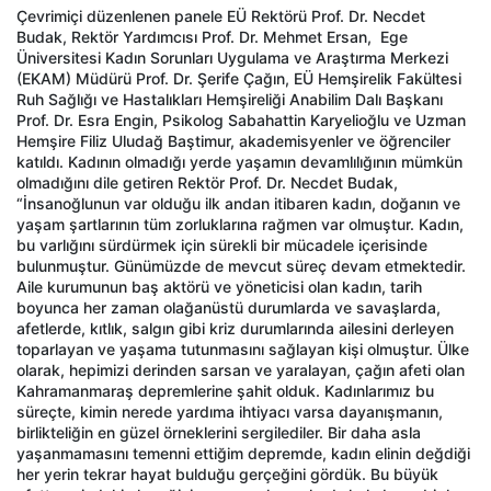
Çevrimiçi düzenlenen panele EÜ Rektörü Prof. Dr. Necdet
Budak, Rektör Yardımcısı Prof. Dr. Mehmet Ersan, Ege
Üniversitesi Kadın Sorunları Uygulama ve Araştırma Merkezi
(EKAM) Müdürü Prof. Dr. Şerife Çağın, EÜ Hemşirelik Fakültesi
Ruh Sağlığı ve Hastalıkları Hemşireliği Anabilim Dalı Başkanı
Prof. Dr. Esra Engin, Psikolog Sabahattin Karyelioğlu ve Uzman
Hemşire Filiz Uludağ Baştimur, akademisyenler ve öğrenciler
katıldı. Kadının olmadığı yerde yaşamın devamlılığının mümkün
olmadığını dile getiren Rektör Prof. Dr. Necdet Budak,
“İnsanoğlunun var olduğu ilk andan itibaren kadın, doğanın ve
yaşam şartlarının tüm zorluklarına rağmen var olmuştur. Kadın,
bu varlığını sürdürmek için sürekli bir mücadele içerisinde
bulunmuştur. Günümüzde de mevcut süreç devam etmektedir.
Aile kurumunun baş aktörü ve yöneticisi olan kadın, tarih
boyunca her zaman olağanüstü durumlarda ve savaşlarda,
afetlerde, kıtlık, salgın gibi kriz durumlarında ailesini derleyen
toparlayan ve yaşama tutunmasını sağlayan kişi olmuştur. Ülke
olarak, hepimizi derinden sarsan ve yaralayan, çağın afeti olan
Kahramanmaraş depremlerine şahit olduk. Kadınlarımız bu
süreçte, kimin nerede yardıma ihtiyacı varsa dayanışmanın,
birlikteliğin en güzel örneklerini sergilediler. Bir daha asla
yaşanmamasını temenni ettiğim depremde, kadın elinin değdiği
her yerin tekrar hayat bulduğu gerçeğini gördük. Bu büyük