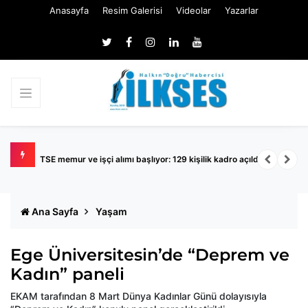
Anasayfa
Resim Galerisi
Videolar
Yazarlar
TSE memur ve işçi alımı başlıyor: 129 kişilik kadro açıldı
K
Ana Sayfa
Yaşam
Ege Üniversitesin’de “Deprem ve
Kadın” paneli
EKAM tarafından 8 Mart Dünya Kadınlar Günü dolayısıyla