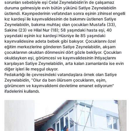
sorunları sebebiyle eşi Celal Zeynelabidin’in de çalışamaz
duruma gelmesiyle evin bütün yükünü Satiye Zeynelabidin
üstlendi. Kayınpederinin vefatından sonra eşinin zihinsel engelli
kız kardeşi ile kayınvalidesinin de bakımını üstlenen Satiye
Zeynelabidin, bakıma muhtaç olan çocukları Mustafa (33),
Sakine (23) ve Hilal Nur (18); 58 yaşındaki hasta eşi, 40
yaşındaki eşinin kız kardeşi Hüsniye ile 85 yaşındaki
kayınvalidesine adeta bebek gibi bakıyor. Çocuklarını özel
eğitim merkezlerine gönderen Satiye Zeynelabidin, akşam
çocuklarının okuldan dönmesini dört gözle bekliyor. Çocukları
okuldayken eşi, görümcesi ve kayınvalidesinin ihtiyaçlarını
karşılayan Satiye Zeynelabidin, arta kalan zamanlarda ise evin
diğer işleri ile meşgul oluyor.
Fedakarlığı ile çevresindeki vatandaşlara örnek olan Satiye
Zeynelabidin, "Olur da ben ölürsem çocuklarım, eşim,
görümcem ve kayınvalidemi devletime emanet ediyorum"
ifadelerini kullandı.