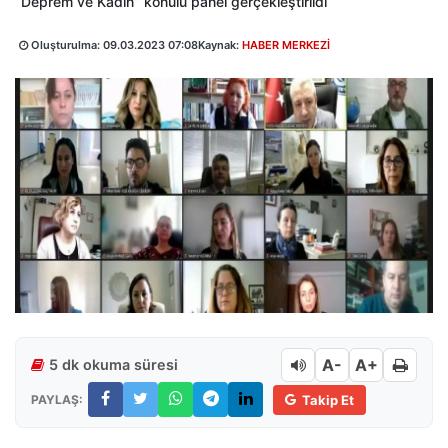
“Deprem ve Kadın” konulu panel gerçekleştirildi
Oluşturulma:
09.03.2023 07:08
Kaynak:
HABER MERKEZİ
A-
A+
5 dk okuma süresi
PAYLAŞ:
Takip Et