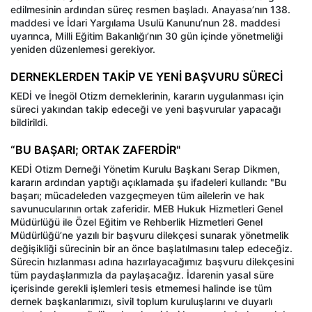
edilmesinin ardından süreç resmen başladı. Anayasa’nın 138.
maddesi ve İdari Yargılama Usulü Kanunu’nun 28. maddesi
uyarınca, Milli Eğitim Bakanlığı’nın 30 gün içinde yönetmeliği
yeniden düzenlemesi gerekiyor.
DERNEKLERDEN TAKİP VE YENİ BAŞVURU SÜRECİ
KEDİ ve İnegöl Otizm derneklerinin, kararın uygulanması için
süreci yakından takip edeceği ve yeni başvurular yapacağı
bildirildi.
“BU BAŞARI; ORTAK ZAFERDİR"
KEDİ Otizm Derneği Yönetim Kurulu Başkanı Serap Dikmen,
kararın ardından yaptığı açıklamada şu ifadeleri kullandı: "Bu
başarı; mücadeleden vazgeçmeyen tüm ailelerin ve hak
savunucularının ortak zaferidir. MEB Hukuk Hizmetleri Genel
Müdürlüğü ile Özel Eğitim ve Rehberlik Hizmetleri Genel
Müdürlüğü’ne yazılı bir başvuru dilekçesi sunarak yönetmelik
değişikliği sürecinin bir an önce başlatılmasını talep edeceğiz.
Sürecin hızlanması adına hazırlayacağımız başvuru dilekçesini
tüm paydaşlarımızla da paylaşacağız. İdarenin yasal süre
içerisinde gerekli işlemleri tesis etmemesi halinde ise tüm
dernek başkanlarımızı, sivil toplum kuruluşlarını ve duyarlı