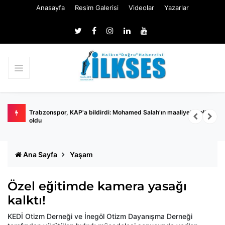
Anasayfa
Resim Galerisi
Videolar
Yazarlar
ilmedi
Trabzonspor, KAP'a bildirdi: Mohamed Salah’ın maaliyeti belli
E
oldu
s
Ana Sayfa
Yaşam
Özel eğitimde kamera yasağı
kalktı!
KEDİ Otizm Derneği ve İnegöl Otizm Dayanışma Derneği