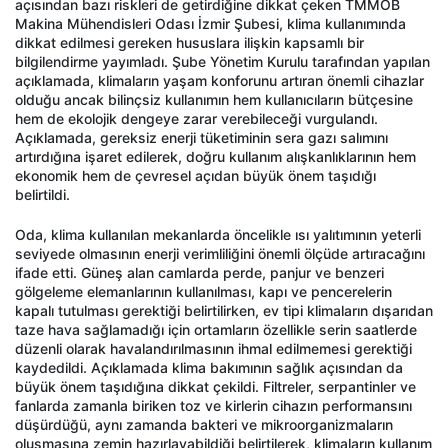
açısından bazı riskleri de getirdiğine dikkat çeken TMMOB
Makina Mühendisleri Odası İzmir Şubesi, klima kullanımında
dikkat edilmesi gereken hususlara ilişkin kapsamlı bir
bilgilendirme yayımladı. Şube Yönetim Kurulu tarafından yapılan
açıklamada, klimaların yaşam konforunu artıran önemli cihazlar
olduğu ancak bilinçsiz kullanımın hem kullanıcıların bütçesine
hem de ekolojik dengeye zarar verebileceği vurgulandı.
Açıklamada, gereksiz enerji tüketiminin sera gazı salımını
artırdığına işaret edilerek, doğru kullanım alışkanlıklarının hem
ekonomik hem de çevresel açıdan büyük önem taşıdığı
belirtildi.
Oda, klima kullanılan mekanlarda öncelikle ısı yalıtımının yeterli
seviyede olmasının enerji verimliliğini önemli ölçüde artıracağını
ifade etti. Güneş alan camlarda perde, panjur ve benzeri
gölgeleme elemanlarının kullanılması, kapı ve pencerelerin
kapalı tutulması gerektiği belirtilirken, ev tipi klimaların dışarıdan
taze hava sağlamadığı için ortamların özellikle serin saatlerde
düzenli olarak havalandırılmasının ihmal edilmemesi gerektiği
kaydedildi. Açıklamada klima bakımının sağlık açısından da
büyük önem taşıdığına dikkat çekildi. Filtreler, serpantinler ve
fanlarda zamanla biriken toz ve kirlerin cihazın performansını
düşürdüğü, aynı zamanda bakteri ve mikroorganizmaların
oluşmasına zemin hazırlayabildiği belirtilerek, klimaların kullanım