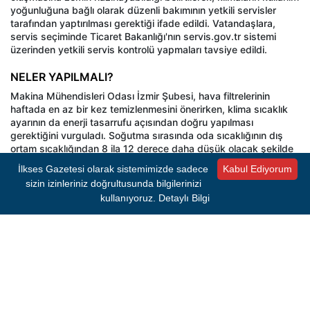
yoğunluğuna bağlı olarak düzenli bakımının yetkili servisler
tarafından yaptırılması gerektiği ifade edildi. Vatandaşlara,
servis seçiminde Ticaret Bakanlığı'nın servis.gov.tr sistemi
üzerinden yetkili servis kontrolü yapmaları tavsiye edildi.
NELER YAPILMALI?
Makina Mühendisleri Odası İzmir Şubesi, hava filtrelerinin
haftada en az bir kez temizlenmesini önerirken, klima sıcaklık
ayarının da enerji tasarrufu açısından doğru yapılması
gerektiğini vurguladı. Soğutma sırasında oda sıcaklığının dış
ortam sıcaklığından 8 ila 12 derece daha düşük olacak şekilde
ayarlanmasının yeterli olduğu belirtilirken, iç ortam sıcaklığının
İlkses Gazetesi olarak sistemimizde sadece
Kabul Ediyorum
24 derecenin altına düşürülmemesi gerektiği ifade edildi. Daha
sizin izinleriniz doğrultusunda bilgilerinizi
düşük sıcaklık ayarlarının hem enerji tüketimini artırdığı hem de
kullanıyoruz.
Detaylı Bilgi
kullanıcı konforunu olumsuz etkilediği dile getirildi. Açıklamada,
klima kanatlarının doğru yönlendirilmesiyle havanın ortamın
tamamına eşit şekilde dağıtılabileceği, böylece daha kısa
sürede istenilen sıcaklığa ulaşılabileceği belirtildi. Soğutma
sırasında hava akışının yukarı, ısıtma sırasında ise aşağı
yönlendirilmesinin daha verimli sonuç verdiği kaydedildi. Nem
oranının yüksek olduğu günlerde ise klima cihazlarının nem
alma modunda çalıştırılmasının hem enerji tasarrufu
sağlayacağı hem de iç mekân konforunu artıracağı ifade edildi.