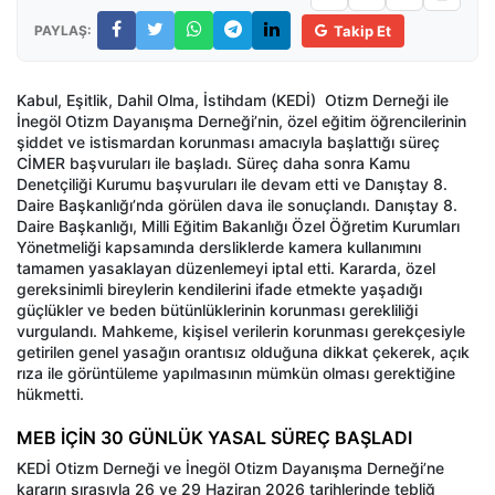
PAYLAŞ:
Takip Et
Kabul, Eşitlik, Dahil Olma, İstihdam (KEDİ)
Otizm Derneği ile
İnegöl Otizm Dayanışma Derneği’nin, özel eğitim öğrencilerinin
şiddet ve istismardan korunması amacıyla başlattığı süreç
CİMER başvuruları ile başladı. Süreç daha sonra Kamu
Denetçiliği Kurumu başvuruları ile devam etti ve Danıştay 8.
Daire Başkanlığı’nda görülen dava ile sonuçlandı. Danıştay 8.
Daire Başkanlığı, Milli Eğitim Bakanlığı Özel Öğretim Kurumları
Yönetmeliği kapsamında dersliklerde kamera kullanımını
tamamen yasaklayan düzenlemeyi iptal etti. Kararda, özel
gereksinimli bireylerin kendilerini ifade etmekte yaşadığı
güçlükler ve beden bütünlüklerinin korunması gerekliliği
vurgulandı. Mahkeme, kişisel verilerin korunması gerekçesiyle
getirilen genel yasağın orantısız olduğuna dikkat çekerek, açık
rıza ile görüntüleme yapılmasının mümkün olması gerektiğine
hükmetti.
MEB İÇİN 30 GÜNLÜK YASAL SÜREÇ BAŞLADI
KEDİ Otizm Derneği ve İnegöl Otizm Dayanışma Derneği’ne
kararın sırasıyla 26 ve 29 Haziran 2026 tarihlerinde tebliğ