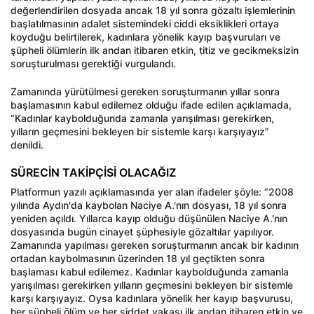
değerlendirilen dosyada ancak 18 yıl sonra gözaltı işlemlerinin
başlatılmasının adalet sistemindeki ciddi eksiklikleri ortaya
koyduğu belirtilerek, kadınlara yönelik kayıp başvuruları ve
şüpheli ölümlerin ilk andan itibaren etkin, titiz ve gecikmeksizin
soruşturulması gerektiği vurgulandı.
Zamanında yürütülmesi gereken soruşturmanın yıllar sonra
başlamasının kabul edilemez olduğu ifade edilen açıklamada,
“Kadınlar kaybolduğunda zamanla yarışılması gerekirken,
yılların geçmesini bekleyen bir sistemle karşı karşıyayız”
denildi.
SÜRECİN TAKİPÇİSİ OLACAĞIZ
Platformun yazılı açıklamasında yer alan ifadeler şöyle: “2008
yılında Aydın'da kaybolan Naciye A.'nın dosyası, 18 yıl sonra
yeniden açıldı. Yıllarca kayıp olduğu düşünülen Naciye A.'nın
dosyasında bugün cinayet şüphesiyle gözaltılar yapılıyor.
Zamanında yapılması gereken soruşturmanın ancak bir kadının
ortadan kaybolmasının üzerinden 18 yıl geçtikten sonra
başlaması kabul edilemez. Kadınlar kaybolduğunda zamanla
yarışılması gerekirken yılların geçmesini bekleyen bir sistemle
karşı karşıyayız. Oysa kadınlara yönelik her kayıp başvurusu,
her şüpheli ölüm ve her şiddet vakası ilk andan itibaren etkin ve