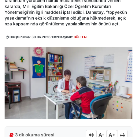
tarafından yürütülen hukuk mücadelesi sonucunda verilen
kararda, Milli Eğitim Bakanlığı Özel Öğretim Kurumları
Yönetmeliği’nin ilgili maddesi iptal edildi. Danıştay, “topyekün
yasaklama”nın eksik düzenleme olduğuna hükmederek, açık
rıza kapsamında görüntüleme yapılabilmesinin önünü açtı.
Oluşturulma:
30.06.2026 13:26
Kaynak:
BÜLTEN
A-
A+
3 dk okuma süresi