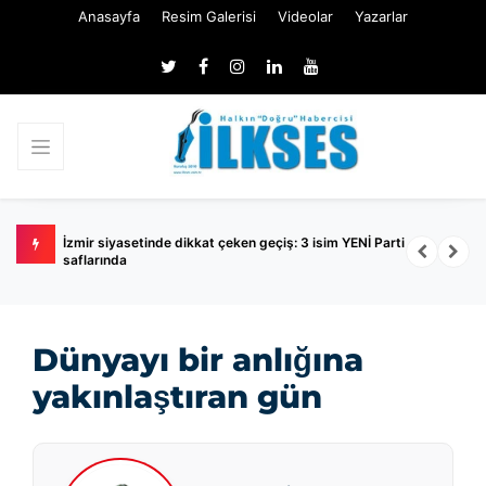
Anasayfa
Resim Galerisi
Videolar
Yazarlar
ildi
İzmir siyasetinde dikkat çeken geçiş: 3 isim YENİ Parti
A
saflarında
S
Dünyayı bir anlığına
yakınlaştıran gün