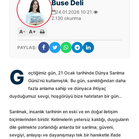
Buse Deli
24.01.2026 10:21
|
2.130 okunma
A-
A+
PAYLAŞ:
G
eçtiğimiz gün, 21 Ocak tarihinde Dünya Sarılma
Günü’nü kutlamıştık. Bu gün, sanıldığından daha
fazla anlama sahip ve dünyaca ihtiyaç
duyduğumuz sevgi, hoşgörüyü bize hatırlatan bir gün…
Sarılmak, insanlık tarihinin en eski ve en doğal iletişim
biçimlerinden biridir. Kelimelerin yetersiz kaldığı, duyguların
dile gelmekte zorlandığı anlarda bir sarılma; güveni,
sevgiyi, anlayışı ve dayanışmayı tek bir hareketle ifade