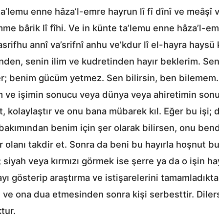
’lemu enne hâza’l-emre hayrun lî fî dînî ve meâşî ve
mme bârik lî fîhi. Ve in künte ta’lemu enne hâza’l-em
f’asrifhu annî va’srifnî anhu ve’kdur lî el-hayra hays
enden, senin ilim ve kudretinden hayır beklerim. Se
; benim gücüm yetmez. Sen bilirsin, ben bilemem. Se
şım ve işimin sonucu veya dünya veya ahiretimin son
et, kolaylaştır ve onu bana mübarek kıl. Eğer bu işi;
akımından benim için şer olarak bilirsen, onu ben
 olanı takdir et. Sonra da beni bu hayırla hoşnut b
siyah veya kırmızı görmek ise şerre ya da o işin ha
yı gösterip araştırma ve istişarelerini tamamladıktan
ı ve ona dua etmesinden sonra kişi serbesttir. Dile
tur.