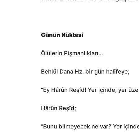
Günün Nüktesi
Ölülerin Pişmanlıkları…
Behlül Dana Hz. bir gün halîfeye;
“Ey Hârûn Reşîd! Yer içinde, yer üze
Hârûn Reşîd;
“Bunu bilmeyecek ne var? Yer içinde 