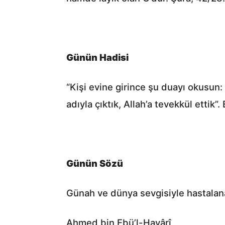
Günün Hadisi
“Kişi evine girince şu duayı okusun: Al
adıyla çıktık, Allah’a tevekkül ettik
Günün Sözü
Günah ve dünya sevgisiyle hastalana
Ahmed bin Ebü’l-Havârî