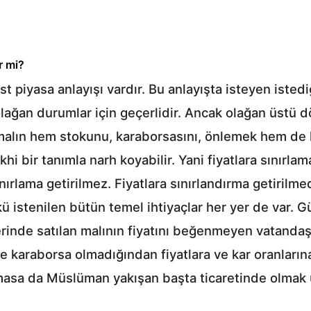
ir mi?
 piyasa anlayışı vardır. Bu anlayışta isteyen istediğ
i olağan durumlar için geçerlidir. Ancak olağan üstü
alın hem stokunu, karaborsasını, önlemek hem de kı
hi bir tanımla narh koyabilir. Yani fiyatlara sınırla
ınırlama getirilmez. Fiyatlara sınırlandırma getirilm
nkü istenilen bütün temel ihtiyaçlar her yer de var
 yerinde satılan malının fiyatını beğenmeyen vatand
k ve karaborsa olmadığından fiyatlara ve kar oranları
lmasa da Müslüman yakışan başta ticaretinde olmak 