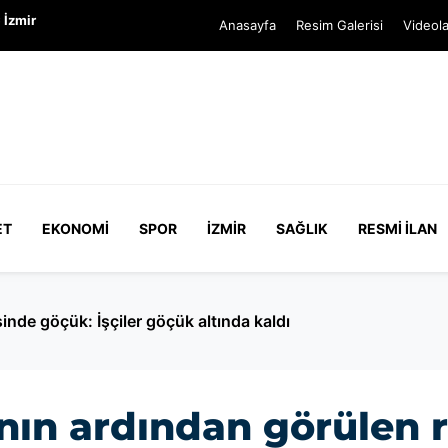
 İzmir
Anasayfa
Resim Galerisi
Videola
ET
EKONOMI
SPOR
İZMIR
SAĞLIK
RESMI İLAN
 mama verirken yolu kapatan kadın yakalandı: Hakkında 150 
nın ardından görülen r