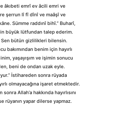
 âkıbeti emrî ev âcili emri ve
re şerrun lî fî dînî ve maâşî ve
ü kâne. Sümme raddınî bihî.” Buharî,
nin büyük lütfundan talep ederim.
n bütün gizlilikleri bilensin.
ucu bakımından benim için hayırlı
 dinim, yaşayışım ve işimin sonucu
den, beni de ondan uzak eyle.
uyur.” İstihareden sonra rüyada
yırlı olmayacağına işaret etmektedir.
 sonra Allah’a hakkında hayırlısını
rse rüyanın yapar dilerse yapmaz.