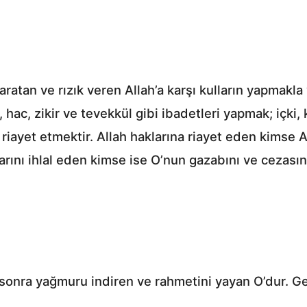
yaratan ve rızık veren Allah’a karşı kulların yapmakl
, hac, zikir ve tevekkül gibi ibadetleri yapmak; içki
riayet etmektir. Allah haklarına riayet eden kimse Al
larını ihlal eden kimse ise O’nun gazabını ve cezasın
n sonra yağmuru indiren ve rahmetini yayan O’dur. G