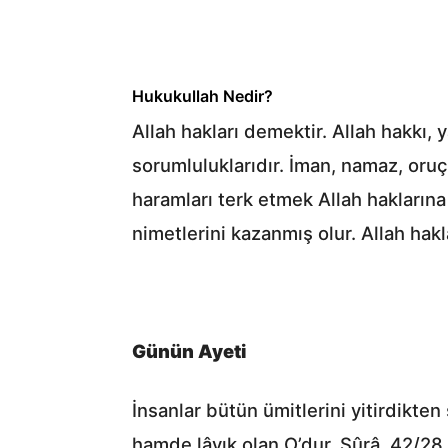
Hukukullah Nedir?
Allah hakları demektir. Allah hakkı, 
sorumluluklarıdır. İman, namaz, oruç
haramları terk etmek Allah haklarına 
nimetlerini kazanmış olur. Allah hak
Günün Ayeti
İnsanlar bütün ümitlerini yitirdikte
hamde lâyık olan O’dur. Şûrâ, 42/28.