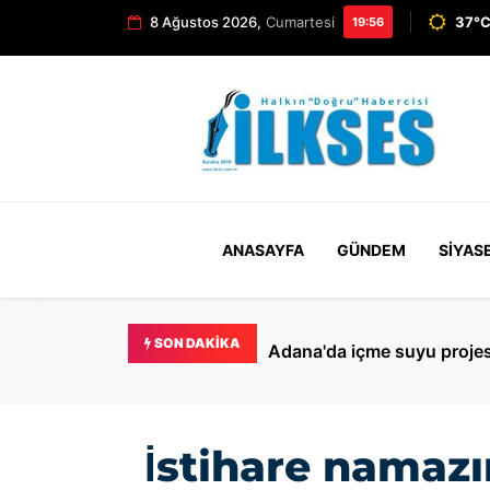
8 Ağustos 2026,
Cumartesi
37°C
19:56
ANASAYFA
GÜNDEM
SIYAS
SON DAKIKA
Bakırköy’de kedilere
İstihare namazı