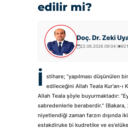
edilir mi?
Doç. Dr. Zeki Uy
22.06.2026 09:04
|
92
İ
stihare; “yapılması düşünülen bir
edileceğini Allah Teala Kur’an-
Allah Teala şöyle buyurmaktadır: “Ey
sabredenlerle beraberdir.” (Bakara, 2
niyetlendiği zaman farzın dışında ik
estakdiruke bi kudretike ve es’elüke