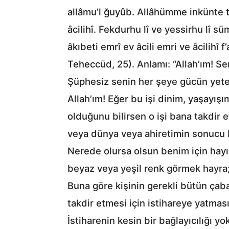
allâmu’l ğuyûb. Allâhümme inkünte ta
âcilihî. Fekdurhu lî ve yessirhu lî sü
âkıbeti emrî ev âcili emri ve âcilihî 
Teheccüd, 25). Anlamı: “Allah’ım! S
Şüphesiz senin her şeye gücün yeter
Allah’ım! Eğer bu işi dinim, yaşayı
olduğunu bilirsen o işi bana takdir 
veya dünya veya ahiretimin sonucu b
Nerede olursa olsun benim için hayır
beyaz veya yeşil renk görmek hayra; 
Buna göre kişinin gerekli bütün çaba
takdir etmesi için istihareye yatmas
İstiharenin kesin bir bağlayıcılığı yok