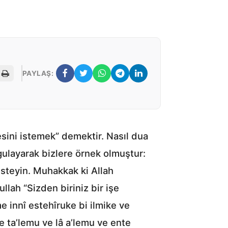
PAYLAŞ:
mesini istemek” demektir. Nasıl dua
ulayarak bizlere örnek olmuştur:
isteyin. Muhakkak ki Allah
llah “Sizden biriniz bir işe
e innî estehîruke bi ilmike ve
e ta’lemu ve lâ a’lemu ve ente