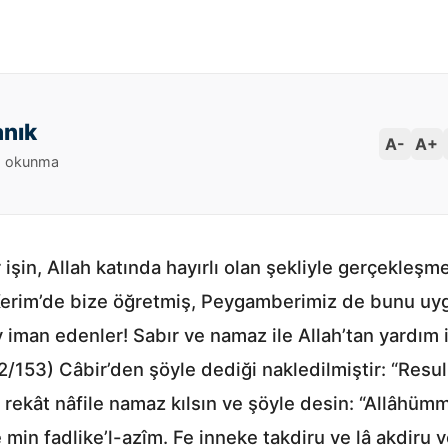
anık
A-
A+
1 okunma
 işin, Allah katında hayırlı olan şekliyle gerçekleş
ı Kerim’de bize öğretmiş, Peygamberimiz de bunu uyg
 iman edenler! Sabır ve namaz ile Allah’tan yardım 
/153) Câbir’den şöyle dediği nakledilmiştir: “Resulu
i rekât nâfile namaz kılsın ve şöyle desin: “Allâhümm
 min fadlike’l-azîm. Fe inneke takdiru ve lâ akdiru v