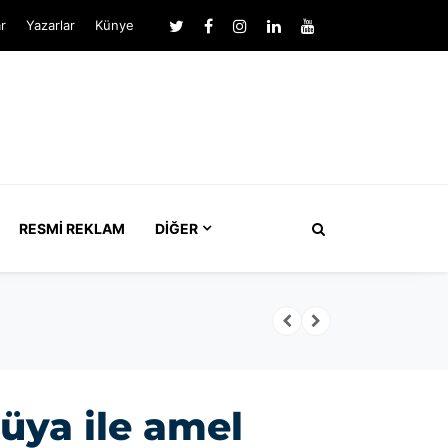
r
Yazarlar
Künye
RESMI REKLAM
DIĞER
kayıt çıktı
Salah’a 
üya ile amel