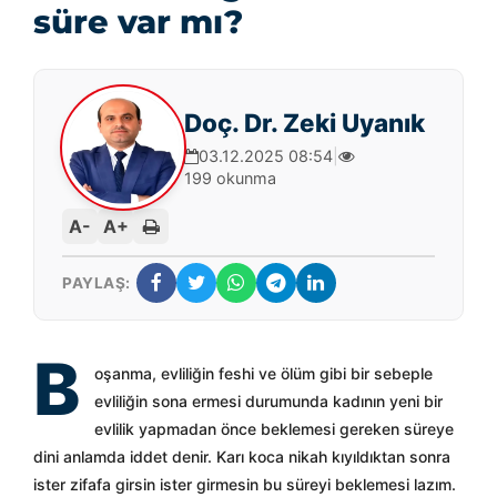
süre var mı?
Doç. Dr. Zeki Uyanık
03.12.2025 08:54
|
199 okunma
A-
A+
PAYLAŞ:
B
oşanma, evliliğin feshi ve ölüm gibi bir sebeple
evliliğin sona ermesi durumunda kadının yeni bir
evlilik yapmadan önce beklemesi gereken süreye
dini anlamda iddet denir. Karı koca nikah kıyıldıktan sonra
ister zifafa girsin ister girmesin bu süreyi beklemesi lazım.