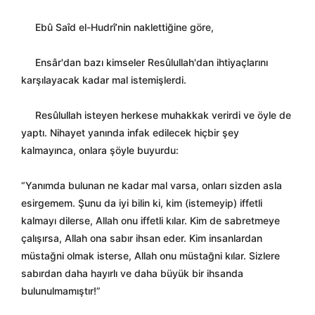
Ebû Saîd el-Hudrî’nin naklettiğine göre,
Ensâr'dan bazı kimseler Resûlullah'dan ihtiyaçlarını
karşılayacak kadar mal istemişlerdi.
Resûlullah isteyen herkese muhakkak verirdi ve öyle de
yaptı. Nihayet yanında infak edilecek hiçbir şey
kalmayınca, onlara şöyle buyurdu:
“Yanımda bulunan ne kadar mal varsa, onları sizden asla
esirgemem. Şunu da iyi bilin ki, kim (istemeyip) iffetli
kalmayı dilerse, Allah onu iffetli kılar. Kim de sabretmeye
çalışırsa, Allah ona sabır ihsan eder. Kim insanlardan
müstağni olmak isterse, Allah onu müstağni kılar. Sizlere
sabırdan daha hayırlı ve daha büyük bir ihsanda
bulunulmamıştır!”