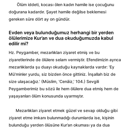
Ölüm iddeti, kocası ölen kadın hamile ise çocuğunu
doğurana kadardır. Şayet hamile değilse beklemesi
gereken süre dört ay on gündür.
Evden veya bulunduğumuz herhangi bir yerden
ölülerimize Kur’an ve dua okuduğumuzda kabul
edilir mi?
Hz. Peygamber, mezarlıkları ziyaret etmiş ve bu
ziyaretlerinde de ölülere selam vermiştir. Efendimizin ayrıca
mezarlıklarda şu duayı okuduğu kaynaklarda vardır: 'Ey
Mü'minler yurdu, siz bizden önce gittiniz. İnşallah biz de
size ulaşacağız.' (Müslim, 'Cenâiz,' 104.) Sevgili
Peygamberimiz bu sözü ile hem ölülere dua etmiş hem de
yaşayanları ölüm konusunda uyarmıştır.
Mezarlıkları ziyaret etmek güzel ve sevap olduğu gibi
ziyaret etme imkanı bulunmadığı durumlarda ise, kişinin
bulunduğu yerden ölüsüne Kur’an okuması ya da dua