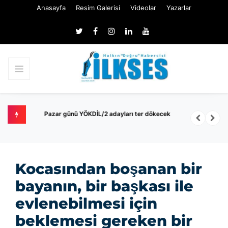
Anasayfa
Resim Galerisi
Videolar
Yazarlar
k
Pazar günü YÖKDİL/2 adayları ter dökecek
B
S
Kocasından boşanan bir
bayanın, bir başkası ile
evlenebilmesi için
beklemesi gereken bir