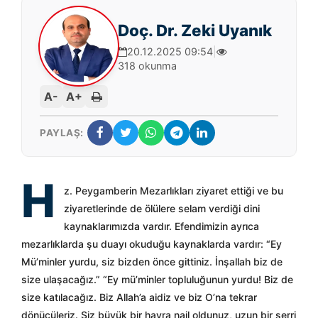
Doç. Dr. Zeki Uyanık
20.12.2025 09:54
|
318 okunma
A-
A+
PAYLAŞ:
H
z. Peygamberin Mezarlıkları ziyaret ettiği ve bu
ziyaretlerinde de ölülere selam verdiği dini
kaynaklarımızda vardır. Efendimizin ayrıca
mezarlıklarda şu duayı okuduğu kaynaklarda vardır: “Ey
Mü’minler yurdu, siz bizden önce gittiniz. İnşallah biz de
size ulaşacağız.” “Ey mü’minler topluluğunun yurdu! Biz de
size katılacağız. Biz Allah’a aidiz ve biz O’na tekrar
dönücüleriz. Siz büyük bir hayra nail oldunuz, uzun bir şerri