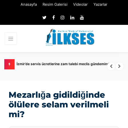
Anasayfa
Resim Galerisi
Videolar
Yazarlar
ündeminde
Menderes Belediyesi soruşturmasında 16 şüpheli adliyeye
sevk edildi
Mezarlığa gidildiğinde
ölülere selam verilmeli
mi?