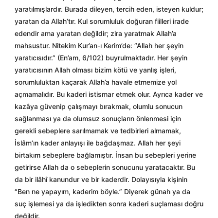
yaratılmışlardır. Burada dileyen, tercih eden, isteyen kuldur;
yaratan da Allah’tır. Kul sorumluluk doğuran fiilleri irade
edendir ama yaratan değildir; zira yaratmak Allah’a
mahsustur. Nitekim Kur’an-ı Kerim’de: “Allah her şeyin
yaratıcısıdır.” (En’am, 6/102) buyrulmaktadır. Her şeyin
yaratıcısının Allah olması bizim kötü ve yanlış işleri,
sorumluluktan kaçarak Allah’a havale etmemize yol
açmamalıdır. Bu kaderi istismar etmek olur. Ayrıca kader ve
kazâya güvenip çalışmayı bırakmak, olumlu sonucun
sağlanması ya da olumsuz sonuçların önlenmesi için
gerekli sebeplere sarılmamak ve tedbirleri almamak,
İslâm’ın kader anlayışı ile bağdaşmaz. Allah her şeyi
birtakım sebeplere bağlamıştır. İnsan bu sebepleri yerine
getirirse Allah da o sebeplerin sonucunu yaratacaktır. Bu
da bir ilâhî kanundur ve bir kaderdir. Dolayısıyla kişinin
“Ben ne yapayım, kaderim böyle.” Diyerek günah ya da
suç işlemesi ya da işledikten sonra kaderi suçlaması doğru
değildir.