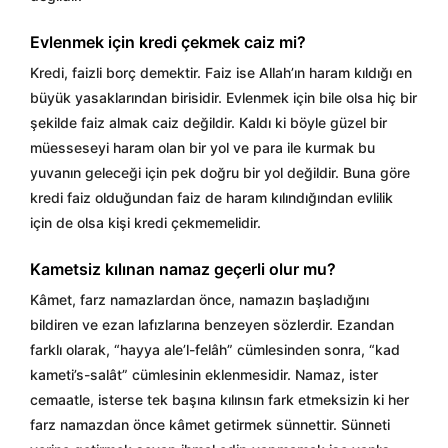
Evlenmek için kredi çekmek caiz mi?
Kredi, faizli borç demektir. Faiz ise Allah’ın haram kıldığı en
büyük yasaklarından birisidir. Evlenmek için bile olsa hiç bir
şekilde faiz almak caiz değildir. Kaldı ki böyle güzel bir
müesseseyi haram olan bir yol ve para ile kurmak bu
yuvanın geleceği için pek doğru bir yol değildir. Buna göre
kredi faiz olduğundan faiz de haram kılındığından evlilik
için de olsa kişi kredi çekmemelidir.
Kametsiz kılınan namaz geçerli olur mu?
Kâmet, farz namazlardan önce, namazın başladığını
bildiren ve ezan lafızlarına benzeyen sözlerdir. Ezandan
farklı olarak, “hayya ale’l-felâh” cümlesinden sonra, “kad
kameti’s-salât” cümlesinin eklenmesidir. Namaz, ister
cemaatle, isterse tek başına kılınsın fark etmeksizin ki her
farz namazdan önce kâmet getirmek sünnettir. Sünneti