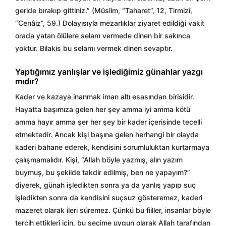
geride bırakıp gittiniz.” (Müslim, “Taharet”, 12, Tirmizî,
“Cenâiz”, 59.) Dolayısıyla mezarlıklar ziyaret edildiği vakit
orada yatan ölülere selam vermede dinen bir sakınca
yoktur. Bilakis bu selamı vermek dinen sevaptır.
Yaptığımız yanlışlar ve işlediğimiz günahlar yazgı
mıdır?
Kader ve kazaya inanmak iman altı esasından birisidir.
Hayatta başımıza gelen her şey amma iyi amma kötü
amma hayır amma şer her şey bir kader içerisinde tecelli
etmektedir. Ancak kişi başına gelen herhangi bir olayda
kaderi bahane ederek, kendisini sorumluluktan kurtarmaya
çalışmamalıdır. Kişi, “Allah böyle yazmış, alın yazım
buymuş, bu şekilde takdir edilmiş, ben ne yapayım?”
diyerek, günah işledikten sonra ya da yanlış yapıp suç
işledikten sonra da kendisini suçsuz gösteremez, kaderi
mazeret olarak ileri süremez. Çünkü bu fiiller, insanlar böyle
tercih ettikleri için, bu seçime uygun olarak Allah tarafından