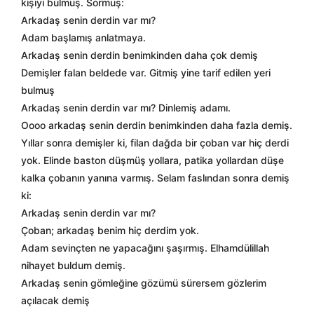
kişiyi bulmuş. Sormuş:
Arkadaş senin derdin var mı?
Adam başlamış anlatmaya.
Arkadaş senin derdin benimkinden daha çok demiş
Demişler falan beldede var. Gitmiş yine tarif edilen yeri
bulmuş
Arkadaş senin derdin var mı? Dinlemiş adamı.
Oooo arkadaş senin derdin benimkinden daha fazla demiş.
Yıllar sonra demişler ki, filan dağda bir çoban var hiç derdi
yok. Elinde baston düşmüş yollara, patika yollardan düşe
kalka çobanın yanına varmış. Selam faslından sonra demiş
ki:
Arkadaş senin derdin var mı?
Çoban; arkadaş benim hiç derdim yok.
Adam sevinçten ne yapacağını şaşırmış. Elhamdülillah
nihayet buldum demiş.
Arkadaş senin gömleğine gözümü sürersem gözlerim
açılacak demiş